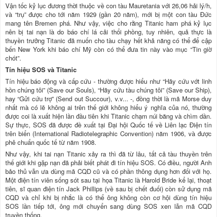
Vận tốc kỷ lục đương thời thuộc về con tàu Mauretania với 26,06 hải lý/h,
và “trụ” được cho tới năm 1929 (gần 20 năm), mới bị một con tàu Đức
mang tên Bremen phá. Như vậy, việc cho rằng Titanic ham phá kỷ lục
nên bị tai nạn là do báo chí lá cải thổi phồng, tuy nhiên, quả thực là
thuyền trưởng Titanic đã muốn cho tàu chạy hết khả năng có thể để cập
bến New York khi báo chí Mỹ còn có thể đưa tin này vào mục “Tin giờ
chót”.
Tín hiệu SOS và Titanic
Tín hiệu báo động và cấp cứu - thường được hiểu như “Hãy cứu vớt linh
hồn chúng tôi” (Save our Souls), “Hãy cứu tàu chúng tôi” (Save our Ship),
hay “Gửi cứu trợ” (Send out Succour), v.v... -, đồng thời là mã Morse duy
nhất mà có lẽ không ai trên thế giới không hiểu ý nghĩa của nó, thường
được coi là xuất hiện lần đầu tiên khi Titanic chạm núi băng và chìm dần.
Sự thực, SOS đã được đề xuất tại Đại hội Quốc tế về Liên lạc Điện tín
trên biển (International Radiotelegraphic Convention) năm 1906, và được
phê chuẩn quốc tế từ năm 1908.
Như vậy, khi tai nạn Titanic xảy ra thì đã từ lâu, tất cả tàu thuyền trên
thế giới khi gặp nạn đã phải biết phát đi tín hiệu SOS. Có điều, người Anh
bảo thủ vẫn ưa dùng mã CQD cũ và có phần thông dụng hơn đối với họ.
Một điện tín viên sống sót sau tại họa Titanic là Harold Bride kể lại, thoạt
tiên, sĩ quan điện tín Jack Phillips (về sau bị chết đuối) còn sử dụng mã
CQD và chỉ khi bị nhắc là có thể ông không còn cơ hội dùng tín hiệu
SOS lần tiếp tới, ông mới chuyển sang dùng SOS xen lẫn mã CQD
truyền thống.