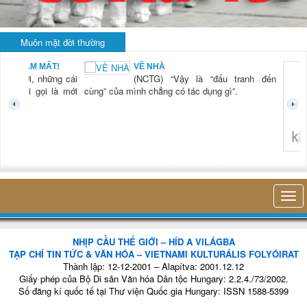
Muôn mặt đời thường
BẠN NAM MẤT!
VỀ NHÀ
TG) “Xời, những cái
(NCTG) “Vậy là “đấu tranh đến
tươi mới gọi là mới
cùng” của mình chẳng có tác dụng gì”.
không 
NHỊP CẦU THẾ GIỚI – HÍD A VILÁGBA
TẠP CHÍ TIN TỨC & VĂN HÓA – VIETNAMI KULTURÁLIS FOLYÓIRAT
Thành lập: 12-12-2001 – Alapítva: 2001.12.12
Giấy phép của Bộ Di sản Văn hóa Dân tộc Hungary: 2.2.4./73/2002.
Số đăng kí quốc tế tại Thư viện Quốc gia Hungary: ISSN 1588-5399