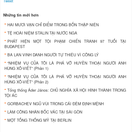
Tweet
Những tin mới hơn
HAI MƯƠI VẠN CHỈ ĐIỂM TRONG BỐN THẬP NIÊN
TỆ HOÀI NIỆM STALIN TẠI NƯỚC NGA
PHÁT HIỆN MỘT TỘI PHẠM CHIẾN TRANH 97 TUỔI TẠI
BUDAPEST
BA LAN VINH DANH NGƯỜI TỰ THIÊU VÌ CÔNG LÝ
“NHIỆM VỤ CỦA TÔI LÀ PHÁ VỠ HUYỀN THOẠI NGƯỜI ANH
HÙNG XÔ-VIẾT” (Phần 1)
“NHIỆM VỤ CỦA TÔI LÀ PHÁ VỠ HUYỀN THOẠI NGƯỜI ANH
HÙNG XÔ-VIẾT” (Phần 2)
Tổng thống Áder János: CHỦ NGHĨA XÃ HỘI HÌNH THÀNH TRONG
TỘI ÁC
GORBACHEV NGỦ VÙI TRONG CÁI ĐÊM ĐỊNH MỆNH
LÀM CÔNG NHÂN BỐC VÁC TẠI SÀI GÒN
MỘT TỔNG THỐNG MỸ TẠI BERLIN