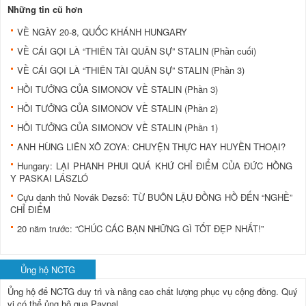
Những tin cũ hơn
VỀ NGÀY 20-8, QUỐC KHÁNH HUNGARY
VỀ CÁI GỌI LÀ “THIÊN TÀI QUÂN SỰ” STALIN (Phần cuối)
VỀ CÁI GỌI LÀ “THIÊN TÀI QUÂN SỰ” STALIN (Phần 3)
HỒI TƯỞNG CỦA SIMONOV VỀ STALIN (Phần 3)
HỒI TƯỞNG CỦA SIMONOV VỀ STALIN (Phần 2)
HỒI TƯỞNG CỦA SIMONOV VỀ STALIN (Phần 1)
ANH HÙNG LIÊN XÔ ZOYA: CHUYỆN THỰC HAY HUYỀN THOẠI?
Hungary: LẠI PHANH PHUI QUÁ KHỨ CHỈ ĐIỂM CỦA ĐỨC HỒNG
Y PASKAI LÁSZLÓ
Cựu danh thủ Novák Dezső: TỪ BUÔN LẬU ÐỒNG HỒ ÐẾN “NGHỀ”
CHỈ ÐIỂM
20 năm trước: “CHÚC CÁC BẠN NHỮNG GÌ TỐT ÐẸP NHẤT!”
Ủng hộ NCTG
Ủng hộ để NCTG duy trì và nâng cao chất lượng phục vụ cộng đồng.
Quý
vị có thể ủng hộ qua Paypal