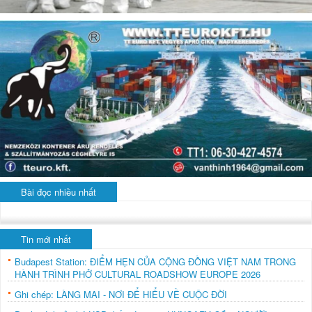
Bài đọc nhiều nhất
Tin mới nhất
Budapest Station: ĐIỂM HẸN CỦA CỘNG ĐỒNG VIỆT NAM TRONG
HÀNH TRÌNH PHỞ CULTURAL ROADSHOW EUROPE 2026
Ghi chép: LÀNG MAI - NƠI ĐỂ HIỂU VỀ CUỘC ĐỜI