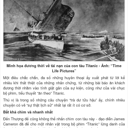
Minh họa đương thời về tài nạn của con tàu Titanic - Ảnh: “Time
Life Pictures”
Một điều chắc chắn, đa số những huyền thoại ấy xuất phát từ lời kể
nhiều khi thất thiệt của những nhân chứng, từ những bài báo ăn khách
đương thời nhằm vào tính giật gân của sự kiện, cũng như của vài chục
bộ phim, tiểu thuyết “ăn theo” Titanic.
Thú vị là trong số những câu chuyện “trà dư tửu hậu” ấy, chính nhiều
chuyện có vẻ “sự thật lịch sử” nhất lại rất ít có cơ sở.
Bất khả chìm và nhanh nhất
Đến Thượng đế cũng không thể nhấn chìm con tàu này - đạo diễn James
Cameron đã để cho một nhân vật trong bộ phim “Titanic” lừng danh của