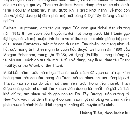
của tiểu thuyết gia Mỹ Thornton Jenkins Hains, đăng trên tờ tạp chí lá cải
“The Popular Magazine”, ít lâu trước khi Titanic khởi hành, về một con
tàu vượt đại dương bị đâm phải một núi băng ở Đại Tây Dương và chìm
nghỉm.
Gerhart Hauptmann, kịch tác gia người Đức đoạt giải Nobel Văn chương
năm 1912 thì có cuốn tiểu thuyết ra đời một tháng trước khi Titanic gặp
đại họa, nói về một cuộc tình éo le và bi thương - có phần giống bộ phim
của James Cameron - trên một con tàu đắm. Tuy nhiên, nổi tiếng nhất và
hết sức mang tính định mệnh là cuốn tiểu thuyết ấn hành năm 1898 của
Morgan Robertson, mang tựa đề “Sự vô dụng” (Futility) - trong những kỳ
tái bản sau, sách có tựa đề mới là “Sự vô dụng, hay là vụ đắm tàu Titan”
(Futility, or the Wreck of the Titan).
Mười bốn năm trước thảm họa Titanic, cuốn sách đã vạch ra tai nạn kinh
hoàng của một con tàu mang tên Titan, với rất nhiều chi tiết trùng lặp với
Titanic xấu số sau đó gần một thập niên rưỡi. Trong tiểu thuyết, Titan
được quảng cáo như một tàu khách viễn dương lớn nhất thế giới và “bất
khả chìm”, tuy nhiên nó đã gặp nạn tại Đại Tây Dương trên đường tới
New York vào một đêm tháng 4 do đâm vào một núi băng và chìm khiến
phân nửa số hành khác thiệt mạng vì không đủ thuyền cứu sinh.
Hoàng Tuấn, theo index.hu