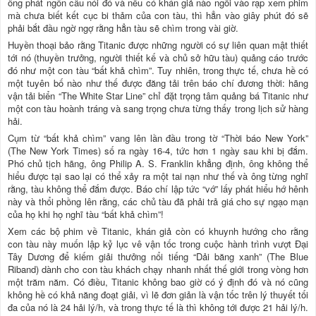
ông phát ngôn câu nói đó và nếu có khán giả nào ngồi vào rạp xem phim
mà chưa biết kết cục bi thảm của con tàu, thì hẳn vào giây phút đó sẽ
phải bắt đầu ngờ ngợ rằng hẳn tàu sẽ chìm trong vài giờ.
Huyền thoại bảo rằng Titanic được những người có sự liên quan mật thiết
tới nó (thuyền trưởng, người thiết kế và chủ sở hữu tàu) quảng cáo trước
đó như một con tàu “bất khả chìm”. Tuy nhiên, trong thực tế, chưa hề có
một tuyên bố nào như thế được đăng tải trên báo chí đương thời: hãng
vận tải biển “The White Star Line” chỉ đặt trọng tâm quảng bá Titanic như
một con tàu hoành tráng và sang trọng chưa từng thấy trong lịch sử hàng
hải.
Cụm từ “bất khả chìm” vang lên lần đầu trong tờ “Thời báo New York”
(The New York Times) số ra ngày 16-4, tức hơn 1 ngày sau khi bị đắm.
Phó chủ tịch hãng, ông Philip A. S. Franklin khẳng định, ông không thể
hiểu được tại sao lại có thể xảy ra một tai nạn như thế và ông từng nghĩ
rằng, tàu không thể đắm được. Báo chí lập tức “vớ” lấy phát hiểu hớ hênh
này và thổi phồng lên rằng, các chủ tàu đã phải trả giá cho sự ngạo mạn
của họ khi họ nghĩ tàu “bất khả chìm”!
Xem các bộ phim về Titanic, khán giả còn có khuynh hướng cho rằng
con tàu này muốn lập kỷ lục vê vận tốc trong cuộc hành trình vượt Đại
Tây Dương để kiếm giải thưởng nổi tiếng “Dải băng xanh” (The Blue
Riband) dành cho con tàu khách chạy nhanh nhất thế giới trong vòng hơn
một trăm năm. Có điều, Titanic không bao giờ có ý định đó và nó cũng
không hề có khả năng đoạt giải, vì lẽ đơn giản là vận tốc trên lý thuyết tối
đa của nó là 24 hải lý/h, và trong thực tế là thì không tới được 21 hải lý/h.