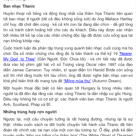
Ban nhạc Titanic
Huyền thoại nổi tiếng và động lòng nhất của thảm họa Titanic liên quan
tới ban nhạc 8 người (tất cả đều không sống sót) do ông Wallace Hartley
chỉ huy, đã chơi đến cùng - kể cả khi con tài đang dần chìm - để giữ lòng
tin và tránh cảnh hoảng hốt cho các du khách. Điều này được xác nhận
bởi nhiều lời kể lại của các nhân chứng độc lập đã được cứu sống qua tai
nạn khủng khiếp này.
Cuộc tranh luận đa phần tập trung xung quanh bản nhạc cuối cùng mà họ
chơi. Đa số nhân chứng cho rằng đó là bản thánh ca thế kỷ 19
“Nearer,
My God, to Thee”
(Gần Người, Đức Chúa tôi) - và chi tiết này đã được
đưa vào bộ phim gặt hái vô số Tượng vàng Oscar năm 1997 của đạo
diễn James Cameron. Tuy nhiên, sĩ quan điện tín Harold Bride còn sống
sót thì nhớ rằng trước khi tàu chìm, ông đã được nghe bản nhạc van-xơ
khá phổ biến thời đó mang tựa đề
“Mộng mùa thu”
(Autumn Dream).
Một huyền thoại đặc biệt có liên quan tới Hungary là trong nhiều năm,
người ta đã đồn đại rằng các nhạc công Titanic là dân nhập cư gốc Hung.
Điều này không hề có cơ sở gì: các thành viên ban nhạc Titanic là người
Anh, Scotland, Pháp và Bỉ.
Những trùng hợp rợn người
Ngược lại, một câu chuyện tưởng là rất hoang đường, nhưng lại là sự
thật: nhiều cuốn sách ra đời trước chuyến hải hành của Titanic đã tiên
đoán rất chính xác tai nạn của một con tàu tương tự. Ở đây, phải kể đến
truyện ngắn “Hồn ma trắng của thảm họa” (The White Ghost of Disaster)