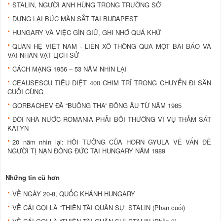
STALIN, NGƯỜI ANH HÙNG TRONG TRƯỜNG SỞ
DỰNG LẠI BỨC MÀN SẮT TẠI BUDAPEST
HUNGARY VÀ VIỆC GÌN GIỮ, GHI NHỚ QUÁ KHỨ
QUAN HỆ VIỆT NAM - LIÊN XÔ THÔNG QUA MỘT BÀI BÁO VÀ
VÀI NHÂN VẬT LỊCH SỬ
CÁCH MẠNG 1956 – 53 NĂM NHÌN LẠI
CEAUSESCU TIÊU DIỆT 400 CHIM TRĨ TRONG CHUYẾN ĐI SĂN
CUỐI CÙNG
GORBACHEV ĐÃ “BUÔNG THA” ĐÔNG ÂU TỪ NĂM 1985
ĐÒI NHÀ NƯỚC ROMANIA PHẢI BỒI THƯỜNG VÌ VỤ THẢM SÁT
KATYN
20 năm nhìn lại: HỒI TƯỞNG CỦA HORN GYULA VỀ VẤN ĐỀ
NGƯỜI TỊ NẠN ĐÔNG ĐỨC TẠI HUNGARY NĂM 1989
Những tin cũ hơn
VỀ NGÀY 20-8, QUỐC KHÁNH HUNGARY
VỀ CÁI GỌI LÀ “THIÊN TÀI QUÂN SỰ” STALIN (Phần cuối)