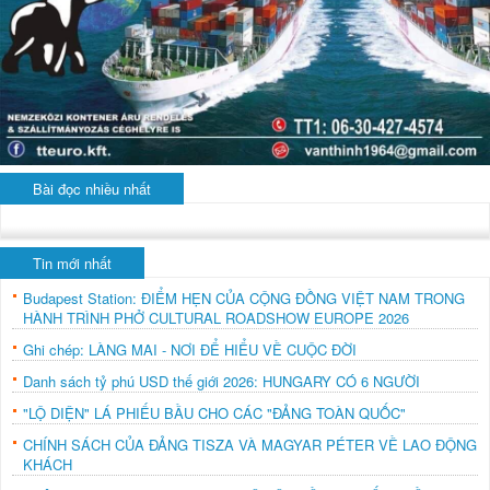
Bài đọc nhiều nhất
Tin mới nhất
Budapest Station: ĐIỂM HẸN CỦA CỘNG ĐỒNG VIỆT NAM TRONG
HÀNH TRÌNH PHỞ CULTURAL ROADSHOW EUROPE 2026
Ghi chép: LÀNG MAI - NƠI ĐỂ HIỂU VỀ CUỘC ĐỜI
Danh sách tỷ phú USD thế giới 2026: HUNGARY CÓ 6 NGƯỜI
"LỘ DIỆN" LÁ PHIẾU BẦU CHO CÁC "ĐẢNG TOÀN QUỐC"
CHÍNH SÁCH CỦA ĐẢNG TISZA VÀ MAGYAR PÉTER VỀ LAO ĐỘNG
KHÁCH