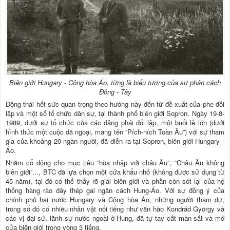
Biên giới Hungary - Cộng hòa Áo, từng là biểu tượng của sự phân cách
Đông - Tây
Động thái hết sức quan trọng theo hướng này đến từ đề xuất của phe đối
lập và một số tổ chức dân sự, tại thành phố biên giới Sopron. Ngày 19-8-
1989, dưới sự tổ chức của các đảng phái đối lập, một buổi lễ lớn (dưới
hình thức một cuộc dã ngoại, mang tên “Pích-ních Toàn Âu”) với sự tham
gia của khoảng 20 ngàn người, đã diễn ra tại Sopron, biên giới Hungary -
Áo.
Nhằm cổ động cho mục tiêu “hòa nhập với châu Âu”, “Châu Âu không
biên giới”..., BTC đã lựa chọn một cửa khẩu nhỏ (không được sử dụng từ
45 năm), tại đó có thể thấy rõ giải biên giới và phần còn sót lại của hệ
thống hàng rào dây thép gai ngăn cách Hung-Áo. Với sự đồng ý của
chính phủ hai nước Hungary và Cộng hòa Áo, những người tham dự,
trong số đó có nhiều nhân vật nổi tiếng như văn hào Kondrád György và
các vị đại sứ, lãnh sự nước ngoài ở Hung, đã tự tay cắt màn sắt và mở
cửa biên giới trong vòng 3 tiếng.