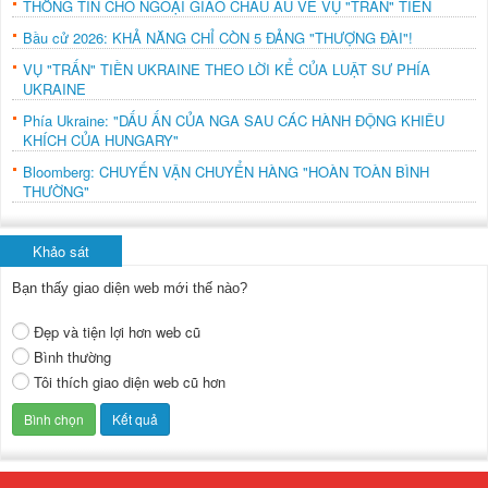
THÔNG TIN CHO NGOẠI GIAO CHÂU ÂU VỀ VỤ "TRẤN" TIỀN
Bầu cử 2026: KHẢ NĂNG CHỈ CÒN 5 ĐẢNG "THƯỢNG ĐÀI"!
VỤ "TRẤN" TIỀN UKRAINE THEO LỜI KỂ CỦA LUẬT SƯ PHÍA
UKRAINE
Phía Ukraine: "DẤU ẤN CỦA NGA SAU CÁC HÀNH ĐỘNG KHIÊU
KHÍCH CỦA HUNGARY"
Bloomberg: CHUYẾN VẬN CHUYỂN HÀNG "HOÀN TOÀN BÌNH
THƯỜNG"
Khảo sát
Bạn thấy giao diện web mới thế nào?
Đẹp và tiện lợi hơn web cũ
Bình thường
Tôi thích giao diện web cũ hơn