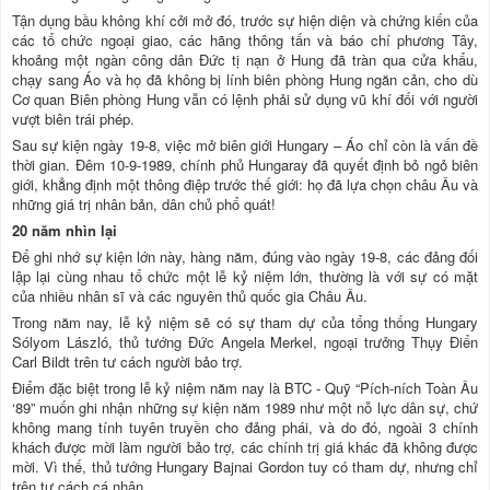
Tận dụng bầu không khí cởi mở đó, trước sự hiện diện và chứng kiến của
các tổ chức ngoại giao, các hãng thông tấn và báo chí phương Tây,
khoảng một ngàn công dân Đức tị nạn ở Hung đã tràn qua cửa khẩu,
chạy sang Áo và họ đã không bị lính biên phòng Hung ngăn cản, cho dù
Cơ quan Biên phòng Hung vẫn có lệnh phải sử dụng vũ khí đối với người
vượt biên trái phép.
Sau sự kiện ngày 19-8, việc mở biên giới Hungary – Áo chỉ còn là vấn đề
thời gian. Đêm 10-9-1989, chính phủ Hungaray đã quyết định bỏ ngỏ biên
giới, khẳng định một thông điệp trước thế giới: họ đã lựa chọn châu Âu và
những giá trị nhân bản, dân chủ phổ quát!
20 năm nhìn lại
Để ghi nhớ sự kiện lớn này, hàng năm, đúng vào ngày 19-8, các đảng đối
lập lại cùng nhau tổ chức một lễ kỷ niệm lớn, thường là với sự có mặt
của nhiều nhân sĩ và các nguyên thủ quốc gia Châu Âu.
Trong năm nay, lễ kỷ niệm sẽ có sự tham dự của tổng thống Hungary
Sólyom László, thủ tướng Đức Angela Merkel, ngoại trưởng Thụy Điển
Carl Bildt trên tư cách người bảo trợ.
Điểm đặc biệt trong lễ kỷ niệm năm nay là BTC - Quỹ “Pích-ních Toàn Âu
‘89” muốn ghi nhận những sự kiện năm 1989 như một nỗ lực dân sự, chứ
không mang tính tuyên truyền cho đảng phái, và do đó, ngoài 3 chính
khách được mời làm người bảo trợ, các chính trị giá khác đã không được
mời. Vì thế, thủ tướng Hungary Bajnai Gordon tuy có tham dự, nhưng chỉ
trên tư cách cá nhân.