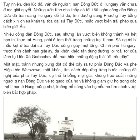
Tuy nhiên, đến lúc đó, vấn đề người tị nạn Đông Đức ở Hungary vẫn chưa
được giải quyết. Những ước tính cho thấy có tới 160 ngàn công dân Đông
Đức đã tràn sang Hungary để từ đó, tìm đường sang Phương Tây bằng
cách xin chiếu khán tại tòa đại sứ Tây Đức, hoặc vượt biên trái phép qua
biên giới Áo.
Nhiều công dân Đông Đức, sau những lần vượt biên không thành và hết
hạn thị thực tại Hung, phải ở tạm thời trong những trại tị nạn. Số người bị
mắc kẹt ở tòa đại sứ Tây Đức cũng ngày một tăng. Chính phủ Hungary,
trước tình cảnh nan giải ấy, đã khôn khéo tận dụng đường lối “cải tổ” của
lãnh tụ Liên Xô Gorbachev để thực hiện những động thái “đi trên dây”.
Một mặt, tránh những xung đột có thể xảy ra từ phía Đông Đức và phe
Hiệp ước Warszawa; mặt khác, tìm cách đáp ứng từng bước những đề
nghị của phía Tây Đức, cụ thể là bằng mọi giá, không trục xuất những
người tị nạn Đông Đức về tổ quốc của họ và không giam giữ họ trong các
trại tị nạn ở Hung, cũng như, không nổ súng vào họ nếu họ tìm cách vượt
biên bất hợp pháp.