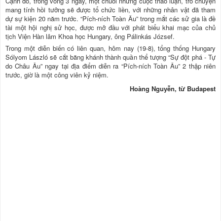
Cạnh đó, trong vòng 3 ngày, một chuỗi những cuộc thảo luận, trò chuyện
mang tính hồi tưởng sẽ được tổ chức liền, với những nhân vật đã tham
dự sự kiện 20 năm trước. “Pích-ních Toàn Âu” trong mắt các sử gia là đề
tài một hội nghị sử học, được mở đầu với phát biểu khai mạc của chủ
tịch Viện Hàn lâm Khoa học Hungary, ông Pálinkás József.
Trong một diễn biến có liên quan, hôm nay (19-8), tổng thống Hungary
Sólyom László sẽ cắt băng khánh thành quần thể tượng “Sự đột phá - Tự
do Châu Âu” ngay tại địa điểm diễn ra “Pích-ních Toàn Âu” 2 thập niên
trước, giờ là một công viên kỷ niệm.
Hoàng Nguyễn, từ Budapest