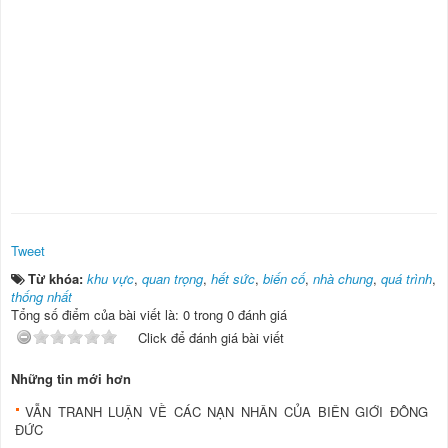
Tweet
Từ khóa:
khu vực
,
quan trọng
,
hết sức
,
biến cố
,
nhà chung
,
quá trình
,
thống nhất
Tổng số điểm của bài viết là: 0 trong 0 đánh giá
Click để đánh giá bài viết
Những tin mới hơn
VẪN TRANH LUẬN VỀ CÁC NẠN NHÂN CỦA BIÊN GIỚI ĐÔNG
ĐỨC