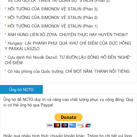
VỀ CÁI GỌI LÀ “THIÊN TÀI QUÂN SỰ” STALIN (Phần 3)
HỒI TƯỞNG CỦA SIMONOV VỀ STALIN (Phần 3)
HỒI TƯỞNG CỦA SIMONOV VỀ STALIN (Phần 2)
HỒI TƯỞNG CỦA SIMONOV VỀ STALIN (Phần 1)
ANH HÙNG LIÊN XÔ ZOYA: CHUYỆN THỰC HAY HUYỀN THOẠI?
Hungary: LẠI PHANH PHUI QUÁ KHỨ CHỈ ĐIỂM CỦA ĐỨC HỒNG
Y PASKAI LÁSZLÓ
Cựu danh thủ Novák Dezső: TỪ BUÔN LẬU ÐỒNG HỒ ÐẾN “NGHỀ”
CHỈ ÐIỂM
Cô hầu phòng của Quốc trưởng: CHỈ MỘT NĂM, THÀNH NỔI TIẾNG
Ủng hộ NCTG
Ủng hộ để NCTG duy trì và nâng cao chất lượng phục vụ cộng đồng.
Quý
vị có thể ủng hộ qua Paypal
Hoặc qua nhiều hình thức chuyển khoản.khác. Thông tin chi tiết vui lòng