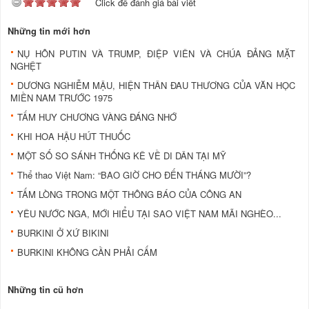
Click để đánh giá bài viết
Những tin mới hơn
NỤ HÔN PUTIN VÀ TRUMP, ĐIỆP VIÊN VÀ CHÚA ĐẢNG MẶT
NGHỆT
DƯƠNG NGHIỄM MẬU, HIỆN THÂN ĐAU THƯƠNG CỦA VĂN HỌC
MIỀN NAM TRƯỚC 1975
TẤM HUY CHƯƠNG VÀNG ĐÁNG NHỚ
KHI HOA HẬU HÚT THUỐC
MỘT SỐ SO SÁNH THỐNG KÊ VỀ DI DÂN TẠI MỸ
Thể thao Việt Nam: “BAO GIỜ CHO ĐẾN THÁNG MƯỜI”?
TẤM LÒNG TRONG MỘT THÔNG BÁO CỦA CÔNG AN
YÊU NƯỚC NGA, MỚI HIỂU TẠI SAO VIỆT NAM MÃI NGHÈO...
BURKINI Ở XỨ BIKINI
BURKINI KHÔNG CẦN PHẢI CẤM
Những tin cũ hơn