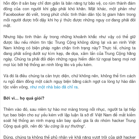
hỗn độn ở sân bay chỉ đơn giản là bản năng tự bảo vệ, co rúm thành đám
đông của con người khi gặp phải khó khăn. Mặt khác, một phần như
Facebooker đó viết, trong phút chốc tinh thần dân tộc bị giam hãm trong
mỗi người được trỗi dậy khi họ ý thức được những nguy cơ đang phải đối
mặt.
Nhưng liệu tinh thần ấy trong những khoảnh khắc như vậy có thể giữ
được lâu nếu nhóm tin tặc Trung Cộng không dừng lại và an ninh Việt
Nam không có biện pháp ngăn chặn tình trạng này? Thực tế, chúng ta
đang phải sống dưới sự kìm kẹp, đe dọa, xâm lấn của Trung Cộng hằng
ngày. Chúng ta phải đối diện những nguy hiểm đến từ ngoại bang mọi nơi
mọi lúc bởi hệ thống an ninh lỏng lẻo và yếu kém.
Và đó là điều chúng ta cần trực diện, chứ không nên, không thể tìm cách
ru ngủ đám đông một cách ngụy biện bằng cách ngợi ca lòng tự hào dân
tộc viển vông,
như một nhà báo đã chỉ ra
.
Bởi vì... họ quá giỏi?
Thêm vào đó, sau niềm tự hào mơ màng trong nỗi nhục, người ta lại tiếp
tục bao biện cho sự yếu kém với lập luận là sở dĩ Việt Nam để mất kiểm
soát hệ thống an ninh mạng sân bay quốc gia là do nhóm hacker Trung
Cộng quá giỏi, nên đó “
âu cũng là sự thường
”.
Đúng, chúng ta không thể phủ nhận về khả năng vượt trội của giới hacker