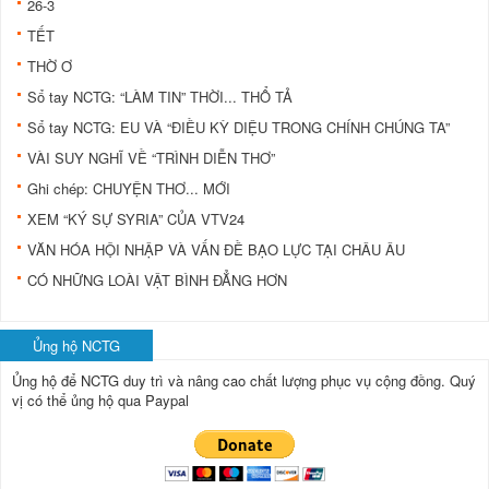
26-3
TẾT
THỜ Ơ
Sổ tay NCTG: “LÀM TIN” THỜI... THỔ TẢ
Sổ tay NCTG: EU VÀ “ĐIỀU KỲ DIỆU TRONG CHÍNH CHÚNG TA”
VÀI SUY NGHĨ VỀ “TRÌNH DIỄN THƠ”
Ghi chép: CHUYỆN THƠ... MỚI
XEM “KÝ SỰ SYRIA” CỦA VTV24
VĂN HÓA HỘI NHẬP VÀ VẤN ĐỀ BẠO LỰC TẠI CHÂU ÂU
CÓ NHỮNG LOÀI VẬT BÌNH ĐẲNG HƠN
Ủng hộ NCTG
Ủng hộ để NCTG duy trì và nâng cao chất lượng phục vụ cộng đồng.
Quý
vị có thể ủng hộ qua Paypal