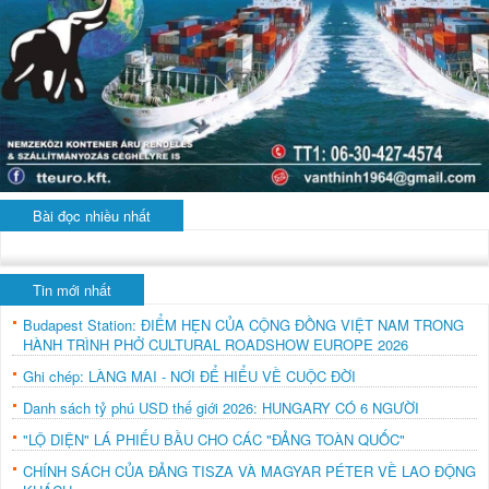
Bài đọc nhiều nhất
Tin mới nhất
Budapest Station: ĐIỂM HẸN CỦA CỘNG ĐỒNG VIỆT NAM TRONG
HÀNH TRÌNH PHỞ CULTURAL ROADSHOW EUROPE 2026
Ghi chép: LÀNG MAI - NƠI ĐỂ HIỂU VỀ CUỘC ĐỜI
Danh sách tỷ phú USD thế giới 2026: HUNGARY CÓ 6 NGƯỜI
"LỘ DIỆN" LÁ PHIẾU BẦU CHO CÁC "ĐẢNG TOÀN QUỐC"
CHÍNH SÁCH CỦA ĐẢNG TISZA VÀ MAGYAR PÉTER VỀ LAO ĐỘNG