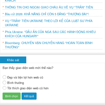
KHÁCH
THÔNG TIN CHO NGOẠI GIAO CHÂU ÂU VỀ VỤ "TRẤN" TIỀN
Bầu cử 2026: KHẢ NĂNG CHỈ CÒN 5 ĐẢNG "THƯỢNG ĐÀI"!
VỤ "TRẤN" TIỀN UKRAINE THEO LỜI KỂ CỦA LUẬT SƯ PHÍA
UKRAINE
Phía Ukraine: "DẤU ẤN CỦA NGA SAU CÁC HÀNH ĐỘNG KHIÊU
KHÍCH CỦA HUNGARY"
Bloomberg: CHUYẾN VẬN CHUYỂN HÀNG "HOÀN TOÀN BÌNH
THƯỜNG"
Khảo sát
Bạn thấy giao diện web mới thế nào?
Đẹp và tiện lợi hơn web cũ
Bình thường
Tôi thích giao diện web cũ hơn