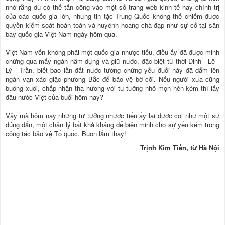
nhớ rằng dù có thể tấn công vào một số trang web kinh tế hay chính trị
của các quốc gia lớn, nhưng tin tặc Trung Quốc không thể chiếm được
quyền kiểm soát hoàn toàn và huyênh hoang chà đạp như sự cố tại sân
bay quốc gia Việt Nam ngày hôm qua.
Việt Nam vốn không phải một quốc gia nhược tiểu, điều ấy đã được minh
chứng qua mấy ngàn năm dựng và giữ nước, đặc biệt từ thời Đinh - Lê -
Lý - Trần, biết bao lần đất nước tưởng chừng yếu đuối này đã dẫm lên
ngàn vạn xác giặc phương Bắc để bảo vệ bờ cõi. Nếu người xưa cũng
buông xuôi, chấp nhận tha hương với tư tưởng nhỏ mọn hèn kém thì lấy
đâu nước Việt của buổi hôm nay?
Vậy mà hôm nay những tư tưởng nhược tiểu ấy lại được coi như một sự
đúng đắn, một chân lý bất khả kháng để biện minh cho sự yếu kém trong
công tác bảo vệ Tổ quốc. Buồn lắm thay!
Trịnh Kim Tiến, từ Hà Nội