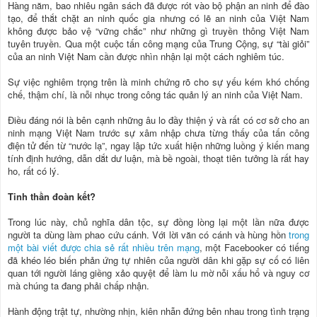
Hàng năm, bao nhiêu ngân sách đã được rót vào bộ phận an ninh để đào
tạo, để thắt chặt an ninh quốc gia nhưng có lẽ an ninh của Việt Nam
không được bảo vệ “vững chắc” như những gì truyền thông Việt Nam
tuyên truyền. Qua một cuộc tấn công mạng của Trung Cộng, sự “tài giỏi”
của an ninh Việt Nam cần được nhìn nhận lại một cách nghiêm túc.
Sự việc nghiêm trọng trên là minh chứng rõ cho sự yếu kém khó chống
chế, thậm chí, là nỗi nhục trong công tác quản lý an ninh của Việt Nam.
Điều đáng nói là bên cạnh những âu lo đầy thiện ý và rất có cơ sở cho an
ninh mạng Việt Nam trước sự xâm nhập chưa từng thấy của tấn công
điện tử đến từ “nước lạ”, ngay lập tức xuất hiện những luồng ý kiến mang
tính định hướng, dẫn dắt dư luận, mà bề ngoài, thoạt tiên tưởng là rất hay
ho, rất có lý.
Tinh thần đoàn kết?
Trong lúc này, chủ nghĩa dân tộc, sự đồng lòng lại một lần nữa được
người ta dùng làm phao cứu cánh. Với lời văn có cánh và hùng hồn
trong
một bài viết được chia sẻ rất nhiều trên mạng
, một Facebooker có tiếng
đã khéo léo biến phản ứng tự nhiên của người dân khi gặp sự cố có liên
quan tới người láng giềng xảo quyệt để làm lu mờ nỗi xấu hổ và nguy cơ
mà chúng ta đang phải chấp nhận.
Hành động trật tự, nhường nhịn, kiên nhẫn đứng bên nhau trong tình trạng