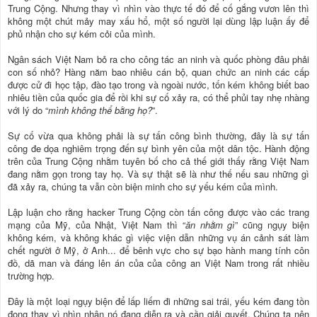
Trung Cộng. Nhưng thay vì nhìn vào thực tế đó để cố gắng vươn lên thì
không một chút mảy may xấu hổ, một số người lại dùng lập luận ấy để
phủ nhận cho sự kém cỏi của mình.
Ngân sách Việt Nam bỏ ra cho công tác an ninh và quốc phòng đâu phải
con số nhỏ? Hàng năm bao nhiêu cán bộ, quan chức an ninh các cấp
được cử đi học tập, đào tạo trong và ngoài nước, tốn kém không biết bao
nhiêu tiền của quốc gia để rồi khi sự cố xảy ra, có thể phủi tay nhẹ nhàng
với lý do “
mình không thể bằng họ?
”.
Sự cố vừa qua không phải là sự tấn công bình thường, đây là sự tấn
công đe dọa nghiêm trọng đến sự bình yên của một dân tộc. Hành động
trên của Trung Cộng nhằm tuyên bố cho cả thế giới thấy rằng Việt Nam
đang nằm gọn trong tay họ. Và sự thật sẽ là như thế nếu sau những gì
đã xảy ra, chúng ta vẫn còn biện minh cho sự yếu kém của mình.
Lập luận cho rằng hacker Trung Cộng còn tấn công được vào các trang
mạng của Mỹ, của Nhật, Việt Nam thì “
ăn nhằm gì
” cũng ngụy biện
không kém, và không khác gì việc viện dẫn những vụ án cảnh sát làm
chết người ở Mỹ, ở Anh... để bênh vực cho sự bạo hành mang tính côn
đồ, dã man và đáng lên án của của công an Việt Nam trong rất nhiều
trường hợp.
Đây là một loại ngụy biện để lấp liếm đi những sai trái, yếu kém đang tồn
đọng thay vì nhìn nhận nó đang diễn ra và cần giải quyết. Chúng ta nên