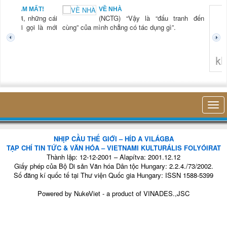
BẠN NAM MẤT!
VỀ NHÀ
TG) “Xời, những cái
(NCTG) “Vậy là “đấu tranh đến
tươi mới gọi là mới
cùng” của mình chẳng có tác dụng gì”.
không 
NHỊP CẦU THẾ GIỚI – HÍD A VILÁGBA
TẠP CHÍ TIN TỨC & VĂN HÓA – VIETNAMI KULTURÁLIS FOLYÓIRAT
Thành lập: 12-12-2001 – Alapítva: 2001.12.12
Giấy phép của Bộ Di sản Văn hóa Dân tộc Hungary: 2.2.4./73/2002.
Số đăng kí quốc tế tại Thư viện Quốc gia Hungary: ISSN 1588-5399
Powered by
NukeViet
- a product of
VINADES.,JSC