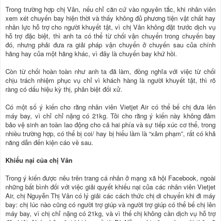
Trong trường hợp chị Vân, nếu chỉ căn cứ vào nguyên tắc, khi nhân viên
xem xét chuyến bay hiện thời và thấy không đủ phương tiện vật chất hay
nhân lực hỗ trợ cho người khuyết tật, vì chị Vân không đặt trước dịch vụ
hỗ trợ đặc biệt, thì anh ta có thể từ chối vận chuyển trong chuyến bay
đó, nhưng phải đưa ra giải pháp vận chuyển ở chuyến sau của chính
hãng hay của một hãng khác, vì đây là chuyến bay khứ hồi.
Còn từ chối hoàn toàn như anh ta đã làm, đồng nghĩa với việc từ chối
chịu trách nhiệm phục vụ chỉ vì khách hàng là người khuyết tật, thì rõ
ràng có dấu hiệu kỳ thị, phân biệt đối xử.
Có một số ý kiến cho rằng nhân viên Vietjet Air có thể bế chị đưa lên
máy bay, vì chỉ chỉ nặng có 21kg. Tôi cho rằng ý kiến này không đảm
bảo vệ sinh an toàn lao động cho cả hai phía và sự tiếp xúc cơ thể, trong
nhiều trường hợp, có thể bị coi/ hay bị hiểu lầm là “xâm phạm”, rất có khả
năng dẫn đến kiện cáo về sau.
Khiếu nại của chị Vân
Trong ý kiến được nêu trên trang cá nhân ở mạng xã hội Facebook, ngoài
những bất bình đối với việc giải quyết khiếu nại của các nhân viên Vietjet
Air, chị Nguyễn Thị Vân có lý giải các cách thức chị di chuyển khi đi máy
bay: chị lúc nào cũng có người trợ giúp và người trợ giúp có thể bế chị lên
máy bay, vì chị chỉ nặng có 21kg, và vì thế chị không cần dịch vụ hỗ trợ