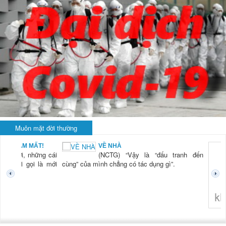
Muôn mặt đời thường
VỀ NHÀ
(NCTG) “Vậy là “đấu tranh đến
cùng” của mình chẳng có tác dụng gì”.
không nghĩ tới bất kỳ điều g