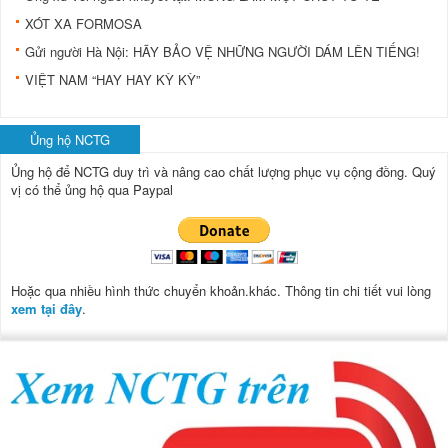
XÓT XA FORMOSA
Gửi người Hà Nội: HÃY BẢO VỆ NHỮNG NGƯỜI DÁM LÊN TIẾNG!
VIỆT NAM “HAY HAY KỲ KỲ”
Ủng hộ NCTG
Ủng hộ để NCTG duy trì và nâng cao chất lượng phục vụ cộng đồng.
Quý
vị có thể ủng hộ qua Paypal
Hoặc qua nhiều hình thức chuyển khoản.khác. Thông tin chi tiết vui lòng
xem tại đây
.