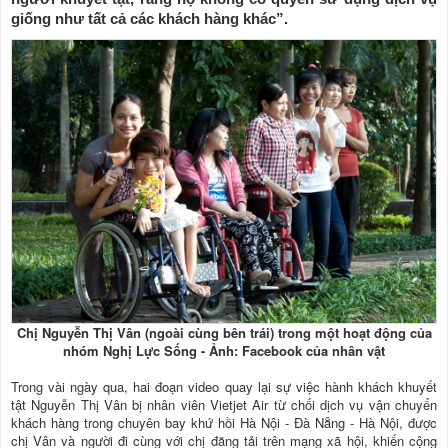
giống như tất cả các khách hàng khác”.
Chị Nguyễn Thị Vân (ngoài cùng bên trái) trong một hoạt động của
nhóm Nghị Lực Sống - Ảnh: Facebook của nhân vật
Trong vài ngày qua, hai đoạn video quay lại sự việc hành khách khuyết
tật Nguyễn Thị Vân bị nhân viên Vietjet Air từ chối dịch vụ vận chuyển
khách hàng trong chuyên bay khứ hồi Hà Nội - Đà Nẵng - Hà Nội, được
chị Vân và người đi cùng với chị đăng tải trên mạng xã hội, khiến cộng