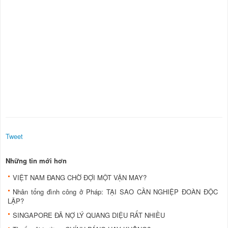
Tweet
Những tin mới hơn
VIỆT NAM ĐANG CHỜ ĐỢI MỘT VẬN MAY?
Nhân tổng đình công ở Pháp: TẠI SAO CẦN NGHIỆP ĐOÀN ĐỘC
LẬP?
SINGAPORE ĐÃ NỢ LÝ QUANG DIỆU RẤT NHIỀU