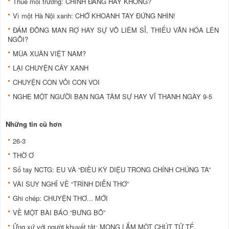
Thuế môi trường: CHÍNH ĐÁNG HAY KHÔNG?
Vì một Hà Nội xanh: CHỚ KHOANH TAY ĐỨNG NHÌN!
ĐÁM ĐÔNG MAN RỢ HAY SỰ VÔ LIÊM SỈ, THIẾU VĂN HÓA LÊN
NGÔI?
MÙA XUÂN VIỆT NAM?
LẠI CHUYỆN CÂY XANH
CHUYỆN CON VỎI CON VOI
NGHE MỘT NGƯỜI BẠN NGA TÂM SỰ HAY VĨ THANH NGÀY 9-5
Những tin cũ hơn
26-3
THỜ Ơ
Sổ tay NCTG: EU VÀ “ĐIỀU KỲ DIỆU TRONG CHÍNH CHÚNG TA”
VÀI SUY NGHĨ VỀ “TRÌNH DIỄN THƠ”
Ghi chép: CHUYỆN THƠ... MỚI
VỀ MỘT BÀI BÁO “BƯNG BÔ”
Ửng xứ với người khuyết tật: MONG LẮM MỘT CHÚT TỬ TẾ