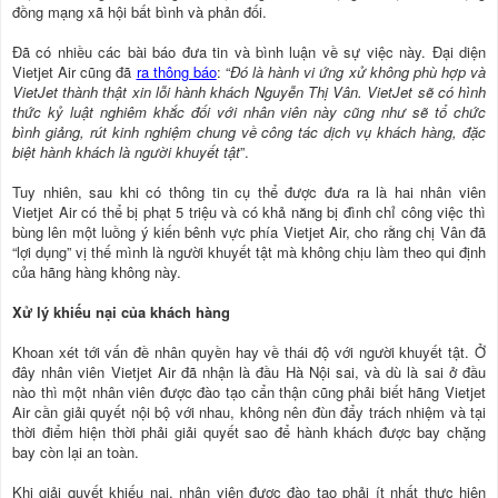
đồng mạng xã hội bất bình và phản đối.
Đã có nhiều các bài báo đưa tin và bình luận về sự việc này. Đại diện
Vietjet Air cũng đã
ra thông báo
: “
Đó là hành vi ứng xử không phù hợp và
VietJet thành thật xin lỗi hành khách Nguyễn Thị Vân. VietJet sẽ có hình
thức kỷ luật nghiêm khắc đối với nhân viên này cũng như sẽ tổ chức
bình giảng, rút kinh nghiệm chung về công tác dịch vụ khách hàng, đặc
biệt hành khách là người khuyết tật
”.
Tuy nhiên, sau khi có thông tin cụ thể được đưa ra là hai nhân viên
Vietjet Air có thể bị phạt 5 triệu và có khả năng bị đình chỉ công việc thì
bùng lên một luồng ý kiến bênh vực phía Vietjet Air, cho rằng chị Vân đã
“lợi dụng” vị thế mình là người khuyết tật mà không chịu làm theo qui định
của hãng hàng không này.
Xử lý khiếu nại của khách hàng
Khoan xét tới vấn đề nhân quyền hay về thái độ với người khuyết tật. Ở
đây nhân viên Vietjet Air đã nhận là đầu Hà Nội sai, và dù là sai ở đầu
nào thì một nhân viên được đào tạo cẩn thận cũng phải biết hãng Vietjet
Air cần giải quyết nội bộ với nhau, không nên đùn đẩy trách nhiệm và tại
thời điểm hiện thời phải giải quyết sao để hành khách được bay chặng
bay còn lại an toàn.
Khi giải quyết khiếu nại, nhân viên được đào tạo phải ít nhất thực hiện