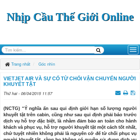
Nhịp Cầu Thế Giới Online
Trang nhất
Góc nhìn
VIETJET AIR VÀ SỰ CỐ TỪ CHỐI VẬN CHUYỂN NGƯỜI
KHUYẾT TẬT
Thứ hai - 06/04/2015 11:57
(NCTG) “Ý nghĩa ẩn sau qui định giới hạn số lượng người
khuyết tật trên cabin, cũng như sau qui định phải báo trước
dịch vụ hỗ trợ đặc biệt, là nhằm đảm bảo an toàn cho hành
khách và phục vụ, hỗ trợ người khuyết tật một cách tốt nhất,
chứ tuyệt nhiên không phải là nguyên cớ để từ chối phục vụ
người khuyết tật, rằng họ không có quyền sử dụng dịch vụ