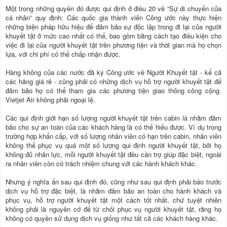
Một trong những quyền đó được qui định ở điều 20 về “Sự di chuyển của
cá nhân” quy định: Các quốc gia thành viên Công ước này thực hiện
những biện pháp hữu hiệu để đảm bảo sự độc lập trong đi lại của người
khuyết tật ở mức cao nhất có thể, bao gồm bằng cách tạo điều kiện cho
việc đi lại của người khuyết tật trên phương tiện và thời gian mà họ chọn
lựa, với chi phí có thể chấp nhận được.
Hàng không của các nước đã ký Công ước về Người Khuyết tật - kể cả
các hãng giá rẻ - cũng phải có những dịch vụ hỗ trợ người khuyết tật để
đảm bảo họ có thể tham gia các phương tiện giao thông công cộng.
Vietjet Air không phải ngoại lệ.
Các qui định giới hạn số lượng người khuyết tật trên cabin là nhằm đảm
bảo cho sự an toàn của các khách hàng là có thể hiểu được. Ví dụ trong
trường hợp khẩn cấp, với số lượng nhân viên có hạn trên cabin, nhân viên
không thể phục vụ quá một số lượng qui định người khuyết tật, bởi họ
không đủ nhân lực, mỗi người khuyết tật đều cần trợ giúp đặc biệt, ngoài
ra nhân viên còn có trách nhiệm chung với các hành khách khác.
Nhưng ý nghĩa ẩn sau qui định đó, cũng như sau qui định phải báo trước
dịch vụ hỗ trợ đặc biệt, là nhằm đảm bảo an toàn cho hành khách và
phục vụ, hỗ trợ người khuyết tật một cách tốt nhất, chứ tuyệt nhiên
không phải là nguyên cớ để từ chối phục vụ người khuyết tật, rằng họ
không có quyền sử dụng dịch vụ giống như tất cả các khách hàng khác.