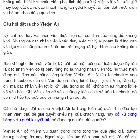
không cần thiết khi nhân viên phải linh động xử lý việc vội vã trước giờ
máy bay cất cánh, các khách hàng là người khuyết tật cần đặt trước dịch
vụ hỗ trợ, theo đúng qui định.
Câu hỏi đặt ra cho Vietjet Air
Kỷ luật một hay vài nhân viên thực hiện sai qui định của hãng dễ, không
khó. Nhưng để các nhân viên khác thấy việc xử lý vi phạm là đúng đắn
và dẹp yên những tranh cãi ồn ào trên mạng xã hội, hình như không đơn
giản.
Sau khi nghe tin nhân viên bị kỷ luật, có một luồng dư luận được dấy lên
là các nhân viên đó bị oan, rằng họ là những nhân viên tốt, họ thực hiện
đúng qui định của hãng hàng không Vietjet Air. Nhiều facebooker vào
trang Facebook của chị Vân dùng những lời lẽ buộc tội chị Vân, rằng tại
chị mà các nhân viên tốt bị kỷ luật, trong số đó, không thiếu những lời lẽ
vô văn hóa. Chị Vân, căn cứ vào những ý kiến chia sẻ trên facebook, có
vẻ như tiếp tục bức xúc vì những nhận xét đó.
Câu hỏi được đặt ra cho Vietjet Air là trong toàn bộ quá trình đào tạo
nhân viên, chủ đề giải quyết khiếu nại của khách hàng, hay
đối xử công
bằng với người khuyết tật
, có được quan tâm đúng mức?
Vietjet Air có nhiệm vụ quan trọng trong tổng thể của việc giải quyết
khủng hoảng lần này. Ngoài việc tiếp tục đàm phán với chị Vân để chị