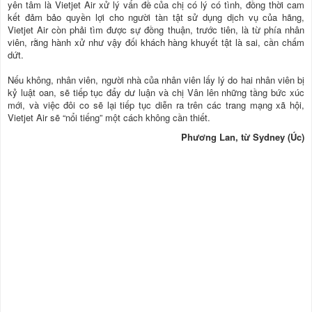
yên tâm là Vietjet Air xử lý vấn đề của chị có lý có tình, đồng thời cam
kết đảm bảo quyền lợi cho người tàn tật sử dụng dịch vụ của hãng,
Vietjet Air còn phải tìm được sự đồng thuận, trước tiên, là từ phía nhân
viên, rằng hành xử như vậy đối khách hàng khuyết tật là sai, cần chấm
dứt.
Nếu không, nhân viên, người nhà của nhân viên lấy lý do hai nhân viên bị
kỷ luật oan, sẽ tiếp tục đẩy dư luận và chị Vân lên những tầng bức xúc
mới, và việc đôi co sẽ lại tiếp tục diễn ra trên các trang mạng xã hội,
Vietjet Air sẽ “nổi tiếng” một cách không cần thiết.
Phương Lan, từ Sydney (Úc)