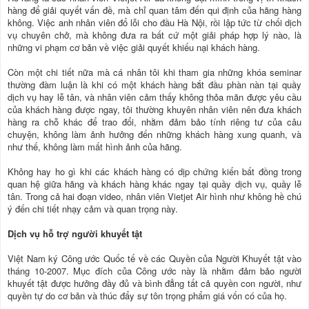
hàng để giải quyết vấn đề, mà chỉ quan tâm đến qui định của hãng hàng
không. Việc anh nhân viên đổ lỗi cho đầu Hà Nội, rồi lập tức từ chối dịch
vụ chuyên chở, mà không đưa ra bất cứ một giải pháp hợp lý nào, là
những vi phạm cơ bản về việc giải quyết khiếu nại khách hàng.
Còn một chi tiết nữa mà cá nhân tôi khi tham gia những khóa seminar
thường đàm luận là khi có một khách hàng bắt đầu phàn nàn tại quầy
dịch vụ hay lễ tân, và nhân viên cảm thấy không thỏa mãn được yêu cầu
của khách hàng được ngay, tôi thường khuyên nhân viên nên đưa khách
hàng ra chỗ khác để trao đổi, nhằm đảm bảo tính riêng tư của câu
chuyện, không làm ảnh hưởng đến những khách hàng xung quanh, và
như thế, không làm mất hình ảnh của hãng.
Không hay ho gì khi các khách hàng có dịp chứng kiến bất đồng trong
quan hệ giữa hãng và khách hàng khác ngay tại quầy dịch vụ, quầy lễ
tân. Trong cả hai đoạn video, nhân viên Vietjet Air hình như không hề chú
ý đến chi tiết nhạy cảm và quan trọng này.
Dịch vụ hỗ trợ người khuyết tật
Việt Nam ký Công ước Quốc tế về các Quyền của Người Khuyết tật vào
tháng 10-2007. Mục đích của Công ước này là nhằm đảm bảo người
khuyết tật được hưởng đầy đủ và bình đẳng tất cả quyền con người, như
quyền tự do cơ bản và thúc đẩy sự tôn trọng phẩm giá vốn có của họ.