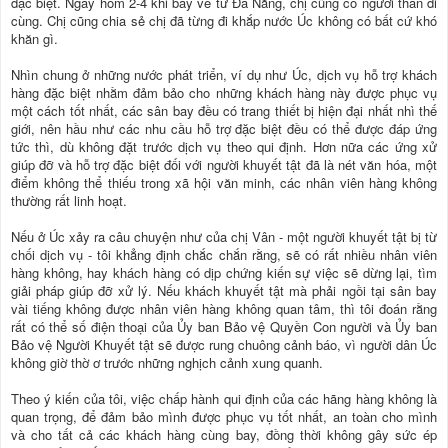
đặc biệt. Ngày hôm 2-4 khi bay về từ Đà Nẵng, chị cũng có người thân đi
cùng. Chị cũng chia sẻ chị đã từng đi khắp nước Úc không có bất cứ khó
khăn gì.
Nhìn chung ở những nước phát triển, ví dụ như Úc, dịch vụ hỗ trợ khách
hàng đặc biệt nhằm đảm bảo cho những khách hàng này được phục vụ
một cách tốt nhất, các sân bay đều có trang thiết bị hiện đại nhất nhì thế
giới, nên hầu như các nhu cầu hỗ trợ đặc biệt đều có thể được đáp ứng
tức thì, dù không đặt trước dịch vụ theo qui định. Hơn nữa các ứng xử
giúp đỡ và hỗ trợ đặc biệt đối với người khuyết tật đã là nét văn hóa, một
điểm không thể thiếu trong xã hội văn minh, các nhân viên hàng không
thường rất linh hoạt.
Nếu ở Úc xảy ra câu chuyện như của chị Vân - một người khuyết tật bị từ
chối dịch vụ - tôi khẳng định chắc chắn rằng, sẽ có rất nhiều nhân viên
hàng không, hay khách hàng có dịp chứng kiến sự việc sẽ dừng lại, tìm
giải pháp giúp đỡ xử lý. Nếu khách khuyết tật mà phải ngồi tại sân bay
vài tiếng không được nhân viên hàng không quan tâm, thì tôi đoán rằng
rất có thể số điện thoại của Ủy ban Bảo vệ Quyền Con người và Ủy ban
Bảo vệ Người Khuyết tật sẽ được rung chuông cảnh báo, vì người dân Úc
không giờ thờ ơ trước những nghịch cảnh xung quanh.
Theo ý kiến của tôi, việc chấp hành qui định của các hãng hàng không là
quan trọng, để đảm bảo mình được phục vụ tốt nhất, an toàn cho mình
và cho tất cả các khách hàng cùng bay, đồng thời không gây sức ép