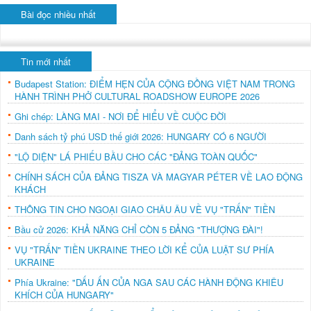
Bài đọc nhiều nhất
Tin mới nhất
Budapest Station: ĐIỂM HẸN CỦA CỘNG ĐỒNG VIỆT NAM TRONG
HÀNH TRÌNH PHỞ CULTURAL ROADSHOW EUROPE 2026
Ghi chép: LÀNG MAI - NƠI ĐỂ HIỂU VỀ CUỘC ĐỜI
Danh sách tỷ phú USD thế giới 2026: HUNGARY CÓ 6 NGƯỜI
"LỘ DIỆN" LÁ PHIẾU BẦU CHO CÁC "ĐẢNG TOÀN QUỐC"
CHÍNH SÁCH CỦA ĐẢNG TISZA VÀ MAGYAR PÉTER VỀ LAO ĐỘNG
KHÁCH
THÔNG TIN CHO NGOẠI GIAO CHÂU ÂU VỀ VỤ "TRẤN" TIỀN
Bầu cử 2026: KHẢ NĂNG CHỈ CÒN 5 ĐẢNG "THƯỢNG ĐÀI"!
VỤ "TRẤN" TIỀN UKRAINE THEO LỜI KỂ CỦA LUẬT SƯ PHÍA
UKRAINE
Phía Ukraine: "DẤU ẤN CỦA NGA SAU CÁC HÀNH ĐỘNG KHIÊU
KHÍCH CỦA HUNGARY"