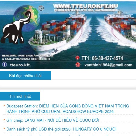
Bài đọc nhiều nhất
Tin mới nhất
Budapest Station: ĐIỂM HẸN CỦA CỘNG ĐỒNG VIỆT NAM TRONG
HÀNH TRÌNH PHỞ CULTURAL ROADSHOW EUROPE 2026
Ghi chép: LÀNG MAI - NƠI ĐỂ HIỂU VỀ CUỘC ĐỜI
Danh sách tỷ phú USD thế giới 2026: HUNGARY CÓ 6 NGƯỜI