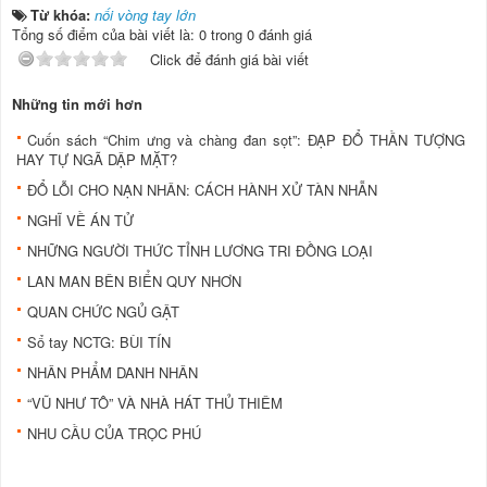
Từ khóa:
nối vòng tay lớn
Tổng số điểm của bài viết là: 0 trong 0 đánh giá
Click để đánh giá bài viết
Những tin mới hơn
Cuốn sách “Chim ưng và chàng đan sọt”: ĐẠP ĐỔ THẦN TƯỢNG
HAY TỰ NGÃ DẬP MẶT?
ĐỔ LỖI CHO NẠN NHÂN: CÁCH HÀNH XỬ TÀN NHẪN
NGHĨ VỀ ÁN TỬ
NHỮNG NGƯỜI THỨC TỈNH LƯƠNG TRI ĐỒNG LOẠI
LAN MAN BÊN BIỂN QUY NHƠN
QUAN CHỨC NGỦ GẬT
Sổ tay NCTG: BÙI TÍN
NHÂN PHẨM DANH NHÂN
“VŨ NHƯ TÔ” VÀ NHÀ HÁT THỦ THIÊM
NHU CẦU CỦA TRỌC PHÚ