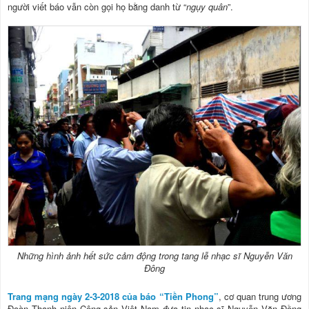
người viết báo vẫn còn gọi họ bằng danh từ “
ngụy quân
”.
Những hình ảnh hết sức cảm động trong tang lễ nhạc sĩ Nguyễn Văn
Đông
Trang mạng ngày 2-3-2018 của báo “Tiền Phong”
, cơ quan trung ương
Đoàn Thanh niên Cộng sản Việt Nam đưa tin nhạc sĩ Nguyễn Văn Đồng