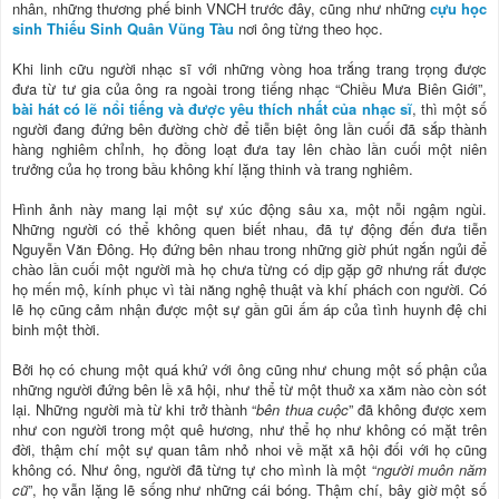
nhân, những thương phế binh VNCH trước đây, cũng như những
cựu học
sinh Thiếu Sinh Quân Vũng Tàu
nơi ông từng theo học.
Khi linh cữu người nhạc sĩ với những vòng hoa trắng trang trọng được
đưa từ tư gia của ông ra ngoài trong tiếng nhạc “Chiều Mưa Biên Giới”,
bài hát có lẽ nổi tiếng và được yêu thích nhất của nhạc sĩ
, thì một số
người đang đứng bên đường chờ để tiễn biệt ông lần cuối đã sắp thành
hàng nghiêm chỉnh, họ đồng loạt đưa tay lên chào lần cuối một niên
trưởng của họ trong bầu không khí lặng thinh và trang nghiêm.
Hình ảnh này mang lại một sự xúc động sâu xa, một nỗi ngậm ngùi.
Những người có thể không quen biết nhau, đã tự động đến đưa tiễn
Nguyễn Văn Đông. Họ đứng bên nhau trong những giờ phút ngắn ngủi để
chào lần cuối một người mà họ chưa từng có dịp gặp gỡ nhưng rất được
họ mến mộ, kính phục vì tài năng nghệ thuật và khí phách con người. Có
lẽ họ cũng cảm nhận được một sự gần gũi ấm áp của tình huynh đệ chi
binh một thời.
Bởi họ có chung một quá khứ với ông cũng như chung một số phận của
những người đứng bên lề xã hội, như thể từ một thuở xa xăm nào còn sót
lại. Những người mà từ khi trở thành “
bên thua cuộc
” đã không được xem
như con người trong một quê hương, như thể họ như không có mặt trên
đời, thậm chí một sự quan tâm nhỏ nhoi về mặt xã hội đối với họ cũng
không có. Như ông, người đã từng tự cho mình là một “
người muôn năm
cũ
”, họ vẫn lặng lẽ sống như những cái bóng. Thậm chí, bây giờ một số