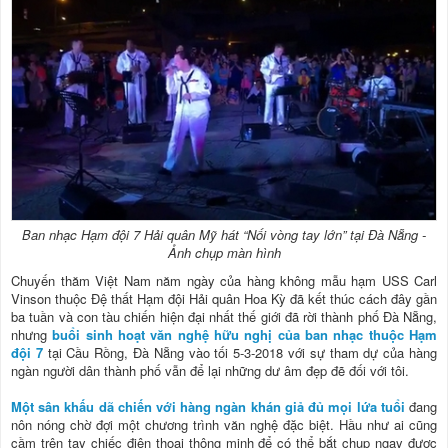
Ban nhạc Hạm đội 7 Hải quân Mỹ hát “Nối vòng tay lớn” tại Đà Nẵng -
Ảnh chụp màn hình
Chuyến thăm Việt Nam năm ngày của hàng không mẫu hạm USS Carl
Vinson thuộc Đệ thất Hạm đội Hải quân Hoa Kỳ đã kết thúc cách đây gần
ba tuần và con tàu chiến hiện đại nhất thế giới đã rời thành phố Đà Nẵng,
nhưng
buổi sinh hoạt văn nghệ hữu nghị của ban nhạc thuộc Hạm
đội 7
tại Cầu Rồng, Đà Nẵng vào tối 5-3-2018 với sự tham dự của hàng
ngàn người dân thành phố vẫn để lại những dư âm đẹp đẽ đối với tôi.
Một sân khấu dã chiến với hàng ngàn khán giả đủ mọi lứa tuổi
đang
nôn nóng chờ đợi một chương trình văn nghệ đặc biệt. Hầu như ai cũng
cầm trên tay chiếc điện thoại thông minh để có thể bắt chụp ngay được