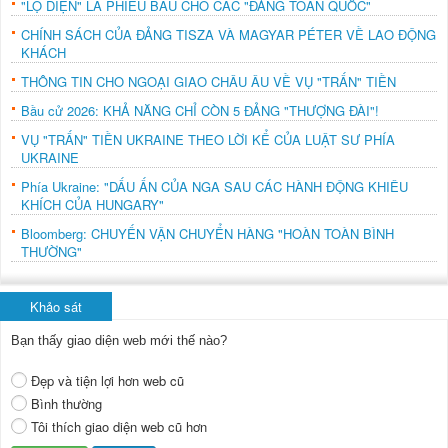
"LỘ DIỆN" LÁ PHIẾU BẦU CHO CÁC "ĐẢNG TOÀN QUỐC"
CHÍNH SÁCH CỦA ĐẢNG TISZA VÀ MAGYAR PÉTER VỀ LAO ĐỘNG
KHÁCH
THÔNG TIN CHO NGOẠI GIAO CHÂU ÂU VỀ VỤ "TRẤN" TIỀN
Bầu cử 2026: KHẢ NĂNG CHỈ CÒN 5 ĐẢNG "THƯỢNG ĐÀI"!
VỤ "TRẤN" TIỀN UKRAINE THEO LỜI KỂ CỦA LUẬT SƯ PHÍA
UKRAINE
Phía Ukraine: "DẤU ẤN CỦA NGA SAU CÁC HÀNH ĐỘNG KHIÊU
KHÍCH CỦA HUNGARY"
Bloomberg: CHUYẾN VẬN CHUYỂN HÀNG "HOÀN TOÀN BÌNH
THƯỜNG"
Khảo sát
Bạn thấy giao diện web mới thế nào?
Đẹp và tiện lợi hơn web cũ
Bình thường
Tôi thích giao diện web cũ hơn