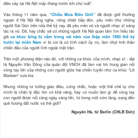
điều này tại Hà Nội mấy tháng trước khi chú mất
”.
Vào tháng 11 năm qua,
“Chiều Mưa Biên Giới”
đã được giới thưởng
ngoạn ở Hà Nội lắng nghe, nồng nhiệt tiếp đón, yêu mến như những
người Sài Gòn trên nửa thế kỷ nay đã yêu mến nó và người nhạc sĩ sáng
tác ra nó. Đã, hay chắc sẽ có những người Hà Nội quan tâm tìm hiểu tác
giả
ca khúc từng bị cấm trong vài năm của thập niên 1960 thế kỷ
trước tại miền Nam
vì bị coi là có tính cách ủy mị, làm nhụt tinh thần
chiến đấu của người lính ngoài mặt trận.
Trên một phương diện nào đó, với những ca khúc của mình, nhạc sĩ - đại
tá Nguyễn Văn Đông của quân đội VNCH đã làm vai trò trung gian nối
vòng tay lớn của những con người giữa hai chiến tuyến như ca khúc “Lili
Marleen” xưa kia.
Nhưng những tư tưởng giáo điều, cứng nhắc, hoặc một thể chế tự cho
mình là chân lý độc tôn có khả năng, hay có muốn làm gì để vòng tay
con người được nối càng ngày càng lớn, từ trong một xóm làng, sang đến
quê hương đất nước và thế giới?
Nguyên Hà, từ Berlin (CHLB Đức)