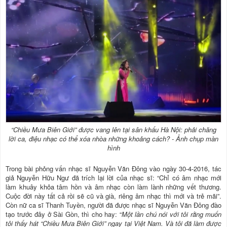
“Chiều Mưa Biên Giới” được vang lên tại sân khấu Hà Nội: phải chăng
lời ca, điệu nhạc có thể xóa nhòa những khoảng cách? - Ảnh chụp màn
hình
Trong bài phỏng vấn nhạc sĩ Nguyễn Văn Đông vào ngày 30-4-2016, tác
giả Nguyễn Hữu Ngư đã trích lại lời của nhạc sĩ: “Chỉ có âm nhạc mới
làm khuây khỏa tâm hồn và âm nhạc còn làm lành những vết thương.
Cuộc đời này tất cả rồi sẽ cũ và già, riêng âm nhạc thì mới và trẻ mãi”.
Còn nữ ca sĩ Thanh Tuyền, người đã được nhạc sĩ Nguyễn Văn Đông đào
tạo trước đây ở Sài Gòn, thì cho hay: “
Một lần chú nói với tôi rằng muốn
tôi thấy hát “Chiều Mưa Biên Giới” ngay tại Việt Nam. Và tôi đã làm được