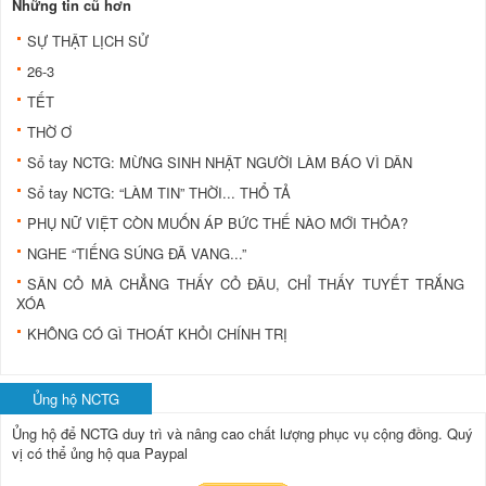
Những tin cũ hơn
SỰ THẬT LỊCH SỬ
26-3
TẾT
THỜ Ơ
Sổ tay NCTG: MỪNG SINH NHẬT NGƯỜI LÀM BÁO VÌ DÂN
Sổ tay NCTG: “LÀM TIN” THỜI... THỔ TẢ
PHỤ NỮ VIỆT CÒN MUỐN ÁP BỨC THẾ NÀO MỚI THỎA?
NGHE “TIẾNG SÚNG ĐÃ VANG...”
SÂN CỎ MÀ CHẲNG THẤY CỎ ĐÂU, CHỈ THẤY TUYẾT TRẮNG
XÓA
KHÔNG CÓ GÌ THOÁT KHỎI CHÍNH TRỊ
Ủng hộ NCTG
Ủng hộ để NCTG duy trì và nâng cao chất lượng phục vụ cộng đồng.
Quý
vị có thể ủng hộ qua Paypal