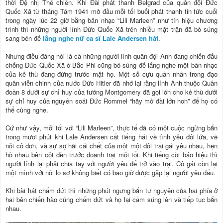
thời Đệ nhị Thế chiến. Khi Đài phát thanh Belgrad của quân đội Đức
Quốc Xã từ tháng Tám 1941 mở đầu mỗi tối buổi phát thanh tin tức cuối
trong ngày lúc 22 giờ bằng bản nhạc “Lili Marleen” như tín hiệu chương
trình thì những người lính Đức Quốc Xã trên nhiều mặt trận đã bỏ súng
sang bên để
lắng nghe nữ ca sĩ Lale Andersen hát
.
Nhưng điều đáng nói là cả những người lính quân đội Anh đang chiến đấu
chống Đức Quốc Xã ở Bắc Phi cũng bỏ súng để lắng nghe một bản nhạc
của kẻ thù đang đứng trước mặt họ. Một số cựu quân nhân trong đạo
quân viễn chinh của nước Đức Hitler đã nhớ lại rằng lính Anh thuộc Quân
đoàn 8 dưới sự chỉ huy của tướng Montgomery đã gọi lớn cho kẻ thù dưới
sự chỉ huy của nguyên soái Đức Rommel “hãy mở đài lớn hơn” để họ có
thể cùng nghe.
Cứ như vậy, mỗi tối với “Lili Marleen”, thực tế đã có một cuộc ngừng bắn
trong mươi phút khi Lale Andersen cất tiếng hát về tình yêu đôi lứa, về
nỗi cô đơn, và sự sợ hãi cái chết của một một đôi trai gái yêu nhau, hẹn
hò nhau bên cột đèn trước doanh trại mỗi tối. Khi tiếng còi báo hiệu thì
người lính lại phải chia tay với người yêu để trở vào trại. Cô gái còn lại
một mình với nỗi lo sợ không biết có bao giờ được gặp lại người yêu dấu.
Khi bài hát chấm dứt thì những phút ngưng bắn tự nguyện của hai phía ở
hai bên chiến hào cũng chấm dứt và họ lại cầm súng lên và tiếp tục bắn
nhau.