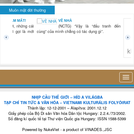
Muôn mặt đời thường
KHI RỬA BÁT CHỈ
ranh đến
LÀ... RỬA BÁT
(NCTG) “Lần đầu
tiên tôi thấy hơi
thở của mình, sự
hiện diện của mình
trong cái công việc
nhỏ bé đó mà
không thuận lợi
không nghĩ tới bất kỳ điều gì khác. Thật là vi...
khảo sát được 
cứu thị trường O
NHỊP CẦU THẾ GIỚI – HÍD A VILÁGBA
TẠP CHÍ TIN TỨC & VĂN HÓA – VIETNAMI KULTURÁLIS FOLYÓIRAT
Thành lập: 12-12-2001 – Alapítva: 2001.12.12
Giấy phép của Bộ Di sản Văn hóa Dân tộc Hungary: 2.2.4./73/2002.
Số đăng kí quốc tế tại Thư viện Quốc gia Hungary: ISSN 1588-5399
Powered by
NukeViet
- a product of
VINADES.,JSC