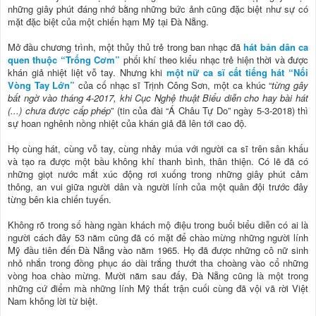
những giây phút đáng nhớ bằng những bức ảnh cũng đặc biệt như sự có
mặt đặc biệt của một chiến hạm Mỹ tại Đà Nẵng.
Mở đầu chương trình, một thủy thủ trẻ trong ban nhạc đã
hát bản dân ca
quen thuộc “Trống Cơm”
phối khí theo kiểu nhạc trẻ hiện thời và được
khán giả nhiệt liệt vỗ tay. Nhưng khi
một nữ ca sĩ cất tiếng hát “Nối
Vòng Tay Lớn”
của cố nhạc sĩ Trịnh Công Sơn, một ca khúc “
từng gây
bất ngờ vào tháng 4-2017, khi Cục Nghệ thuật Biểu diễn cho hay bài hát
(...) chưa được cấp phép
” (tin của đài “Á Châu Tự Do” ngày 5-3-2018) thì
sự hoan nghênh nồng nhiệt của khán giả đã lên tới cao độ.
Họ cùng hát, cùng vỗ tay, cùng nhảy múa với người ca sĩ trên sân khấu
và tạo ra được một bầu không khí thanh bình, thân thiện. Có lẽ đã có
những giọt nước mắt xúc động rơi xuống trong những giây phút cảm
thông, an vui giữa người dân và người lính của một quân đội trước đây
từng bên kia chiến tuyến.
Không rõ trong số hàng ngàn khách mộ điệu trong buổi biểu diễn có ai là
người cách đây 53 năm cũng đã có mặt để chào mừng những người lính
Mỹ đầu tiên đến Đà Nẵng vào năm 1965. Họ đã được những cô nữ sinh
nhỏ nhắn trong đồng phục áo dài trắng thướt tha choàng vào cổ những
vòng hoa chào mừng. Mười năm sau đấy, Đà Nẵng cũng là một trong
những cứ điểm mà những lính Mỹ thất trận cuối cùng đã vội vã rời Việt
Nam không lời từ biệt.