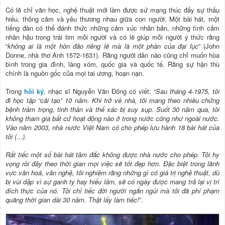
Có lẽ chỉ văn học, nghệ thuật mới làm được sứ mạng thúc đẩy sự thấu
hiểu, thông cảm và yêu thương nhau giữa con người. Một bài hát, một
tiếng đàn có thể đánh thức những cảm xúc nhân bản, những tình cảm
nhân hậu trong trái tim mỗi người và có lẽ giúp mỗi người ý thức rằng
“
không ai là một hòn đảo riêng lẻ mà là một phần của đại lục
” (John
Donne, nhà thơ Anh 1572-1631). Rằng người dân nào cũng chỉ muốn hòa
bình trong gia đình, làng xóm, quốc gia và quốc tế. Rằng sự hận thù
chính là nguồn gốc của mọi tai ương, hoạn nạn.
Trong
hồi ký
, nhạc sĩ Nguyễn Văn Đông có viết: “
Sau tháng 4-1975, tôi
đi học tập “cải tạo” 10 năm. Khi trở về nhà, tôi mang theo nhiều chứng
bệnh trầm trọng, tinh thần và thể xác bị suy sụp. Suốt 30 năm qua, tôi
không tham gia bất cứ hoạt động nào ở trong nước cũng như ngoài nước.
Vào năm 2003, nhà nước Việt Nam có cho phép lưu hành 18 bài hát của
tôi (...).
Rất tiếc một số bài hát tâm đắc không được nhà nước cho phép. Tôi hy
vọng rồi đây theo thời gian mọi việc sẽ tốt đẹp hơn. Đặc biệt trong lãnh
vực văn hoá, văn nghệ, tôi nghiệm rằng những gì có giá trị nghệ thuật, dù
bị vùi dập vì sự ganh tỵ hay hiểu lầm, sẽ có ngày được mang trả lại vị trí
đích thực của nó. Tôi chỉ tiếc đời người ngắn ngủi mà tôi đã phí phạm
quãng thời gian dài 30 năm. Thật lấy làm tiếc!
”.