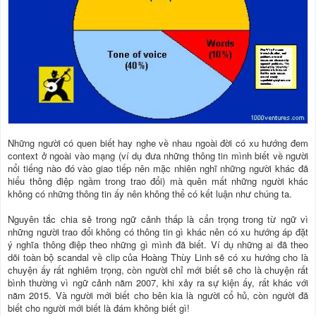
Những người có quen biết hay nghe về nhau ngoài đời có xu hướng đem
context ở ngoài vào mạng (ví dụ đưa những thông tin mình biết về người
nổi tiếng nào đó vào giao tiếp nên mặc nhiên nghĩ những người khác đã
hiểu thông điệp ngầm trong trao đổi) mà quên mất những người khác
không có những thông tin ấy nên không thể có kết luận như chúng ta.
Nguyên tắc chia sẻ trong ngữ cảnh thấp là cẩn trọng trong từ ngữ vì
những người trao đổi không có thông tin gì khác nên có xu hướng áp đặt
ý nghĩa thông điệp theo những gì mình đã biết. Ví dụ những ai đã theo
dõi toàn bộ scandal về clip của Hoàng Thùy Linh sẽ có xu hướng cho là
chuyện ấy rất nghiêm trọng, còn người chỉ mới biết sẽ cho là chuyện rất
bình thường vì ngữ cảnh năm 2007, khi xảy ra sự kiện ấy, rất khác với
năm 2015. Và người mới biết cho bên kia là người cổ hủ, còn người đã
biết cho người mới biết là đám không biết gì!