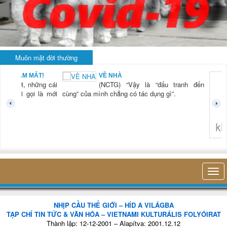
Muôn mặt đời thường
MẤT!
VỀ NHÀ
những cái
(NCTG) “Vậy là “đấu tranh đến
ọi là mới
cùng” của mình chẳng có tác dụng gì”.
không nghĩ tới bấ
NHỊP CẦU THẾ GIỚI – HÍD A VILÁGBA
TẠP CHÍ TIN TỨC & VĂN HÓA – VIETNAMI KULTURÁLIS FOLYÓIRAT
Thành lập: 12-12-2001 – Alapítva: 2001.12.12