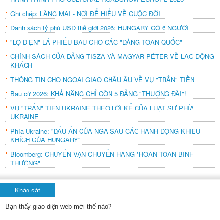
Ghi chép: LÀNG MAI - NƠI ĐỂ HIỂU VỀ CUỘC ĐỜI
Danh sách tỷ phú USD thế giới 2026: HUNGARY CÓ 6 NGƯỜI
"LỘ DIỆN" LÁ PHIẾU BẦU CHO CÁC "ĐẢNG TOÀN QUỐC"
CHÍNH SÁCH CỦA ĐẢNG TISZA VÀ MAGYAR PÉTER VỀ LAO ĐỘNG
KHÁCH
THÔNG TIN CHO NGOẠI GIAO CHÂU ÂU VỀ VỤ "TRẤN" TIỀN
Bầu cử 2026: KHẢ NĂNG CHỈ CÒN 5 ĐẢNG "THƯỢNG ĐÀI"!
VỤ "TRẤN" TIỀN UKRAINE THEO LỜI KỂ CỦA LUẬT SƯ PHÍA
UKRAINE
Phía Ukraine: "DẤU ẤN CỦA NGA SAU CÁC HÀNH ĐỘNG KHIÊU
KHÍCH CỦA HUNGARY"
Bloomberg: CHUYẾN VẬN CHUYỂN HÀNG "HOÀN TOÀN BÌNH
THƯỜNG"
Khảo sát
Bạn thấy giao diện web mới thế nào?