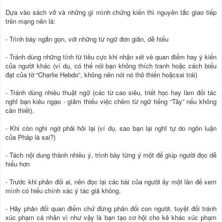
Dựa vào sách vở và những gì mình chứng kiến thì nguyên tắc giao tiếp
trên mạng nên là:
- Trình bày ngắn gọn, với những từ ngữ đơn giản, dễ hiểu
- Tránh dùng những tính từ tiêu cực khi nhận xét về quan điểm hay ý kiến
của người khác (ví dụ, có thể nói bạn không thích tranh hoặc cách biểu
đạt của tờ “Charlie Hebdo”, không nên nói nó thô thiển hoặcsai trái)
- Tránh dùng nhiều thuật ngữ (các từ cao siêu, triết học hay làm đối tác
nghĩ bạn kiêu ngạo - giảm thiểu việc chêm từ ngữ tiếng “Tây” nếu không
cần thiết).
- Khi còn nghi ngờ phải hỏi lại (ví dụ, sao bạn lại nghĩ tự do ngôn luận
của Pháp là sai?)
- Tách nội dung thành nhiều ý, trình bày từng ý một để giúp người đọc dễ
hiểu hơn
- Trước khi phản đối ai, nên đọc lại các bài của người ấy một lần để xem
mình có hiểu chính xác ý tác giả không.
- Hãy phản đối quan điểm chứ đừng phản đối con người, tuyệt đối tránh
xúc phạm cá nhân vì như vậy là bạn tạo cơ hội cho kẻ khác xúc phạm