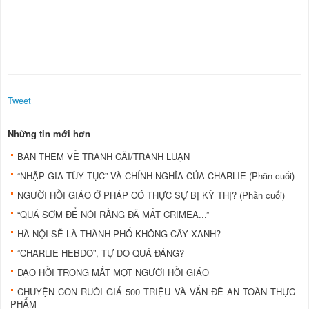
Tweet
Những tin mới hơn
BÀN THÊM VỀ TRANH CÃI/TRANH LUẬN
“NHẬP GIA TÙY TỤC” VÀ CHÍNH NGHĨA CỦA CHARLIE (Phần cuối)
NGƯỜI HỒI GIÁO Ở PHÁP CÓ THỰC SỰ BỊ KỲ THỊ? (Phần cuối)
“QUÁ SỚM ĐỂ NÓI RẰNG ĐÃ MẤT CRIMEA...”
HÀ NỘI SẼ LÀ THÀNH PHỐ KHÔNG CÂY XANH?
“CHARLIE HEBDO”, TỰ DO QUÁ ĐÁNG?
ĐẠO HỒI TRONG MẮT MỘT NGƯỜI HỒI GIÁO
CHUYỆN CON RUỒI GIÁ 500 TRIỆU VÀ VẤN ĐỀ AN TOÀN THỰC
PHẨM