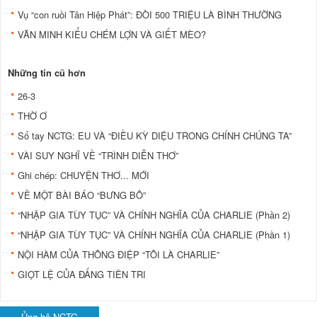
Vụ “con ruồi Tân Hiệp Phát”: ĐÒI 500 TRIỆU LÀ BÌNH THƯỜNG
VĂN MINH KIỂU CHÉM LỢN VÀ GIẾT MÈO?
Những tin cũ hơn
26-3
THỜ Ơ
Sổ tay NCTG: EU VÀ “ĐIỀU KỲ DIỆU TRONG CHÍNH CHÚNG TA”
VÀI SUY NGHĨ VỀ “TRÌNH DIỄN THƠ”
Ghi chép: CHUYỆN THƠ... MỚI
VỀ MỘT BÀI BÁO “BƯNG BÔ”
“NHẬP GIA TÙY TỤC” VÀ CHÍNH NGHĨA CỦA CHARLIE (Phần 2)
“NHẬP GIA TÙY TỤC” VÀ CHÍNH NGHĨA CỦA CHARLIE (Phần 1)
NỘI HÀM CỦA THÔNG ĐIỆP “TÔI LÀ CHARLIE”
GIỌT LỆ CỦA ĐẤNG TIÊN TRI
Ủng hộ NCTG