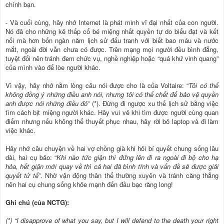
chính bạn.
- Và cuối cùng, hãy nhớ Internet là phát minh vĩ đại nhất của con người.
Nó đã cho những kẻ thấp cổ bé miệng nhất quyền tự do biểu đạt và kết
nối mà hơn bốn ngàn năm lịch sử đấu tranh với biết bao máu và nước
mắt, ngoài đời vẫn chưa có được. Trên mạng mọi người đều bình đẳng,
tuyệt đối nên tránh đem chức vụ, nghề nghiệp hoặc “quá khứ vinh quang”
của mình vào để lòe người khác.
Vì vậy, hãy nhớ nằm lòng câu nói được cho là của Voltaire: “
Tôi có thể
không đồng ý những điều anh nói, nhưng tôi có thể chết để bảo vệ quyền
anh được nói những điều đó
” (*). Đừng đi ngược xu thế lịch sử bằng việc
tìm cách bịt miệng người khác. Hãy vui vẻ khi tìm được người cùng quan
điểm nhưng nếu không thể thuyết phục nhau, hãy rời bỏ laptop và đi làm
việc khác.
Hãy nhớ câu chuyện về hai vợ chồng già khi hỏi bí quyết chung sống lâu
dài, hai cụ bảo: “
Khi nào tức giận thì đứng lên đi ra ngoài đi bộ cho hạ
hỏa, hết giận mới quay về thì cả hai đã bình tĩnh và vấn đề sẽ được giải
quyết tử tế
”. Nhờ vận động thân thể thường xuyên và tránh căng thẳng
nên hai cụ chung sống khỏe mạnh đến đầu bạc răng long!
Ghi chú (của NCTG):
(*) “I disapprove of what you say, but I will defend to the death your right