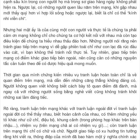
cạnh sâu kín trong con người họ mà trong sơ giao hàng ngày không phát
hiện ra. Ngược lại, có những người quen lâu năm trên mạng, khi gặp nhau
mới thấy quý hơn vì hợp lối sống hoặc ngược lại, biết là chỉ có thể “kính
nhi viễn chi”.
Nhưng hai mặt ấy là của cùng một con người và thực tế là chúng ta phải
cám ơn mạng không chỉ cho chúng ta cơ hội kết nối với nhau mà còn tạo
điều kiện để chúng ta hiểu nhau thấu đáo hơn. Những người nói rằng nên
tránh giao tiếp trên mạng vì dễ gặp phiền toái chỉ như con lạc đà rúc đầu
vào cát, vì bạn không thể tránh nổi thực tế. Tuy nhiên, giao tiếp trên
mạng có điểm khác giao tiếp bên ngoài, nên cũng cần có những nguyên
tắc cần tuân theo để có được hiệu quả mong muốn.
Thời gian qua mình chứng kiến nhiều vụ tranh luận hoàn toàn chỉ là về
quan điểm trên mạng, mà dẫn đến những căng thẳng không đáng có.
Người không quen viết không biết cách bày tỏ quan điểm đã đành, mà
ngay cả với những người sống bằng nghề viết cũng không tránh khỏi
những sai lầm đáng tiếc.
Rõ ràng, tranh luận trên mạng khác với tranh luận ngoài đời vì tranh luận
ngoài đời có thể thấy nhau, biết hoàn cảnh của nhau, có thêm những yếu
tố khác như cử chỉ, điệu bộ, khung cảnh (trong phòng họp khác trên bàn
nhậu…), nhiệm vụ (trên mạng chả ai có nhiệm vụ gì)…; còn tranh luận
trên mạng thì chỉ có chữ và chữ. Người giao tiếp có xu hướng tin tưởng
rằng khi viết ra, thông điệp của mình đã bao hàm một ý nghĩa chính xác