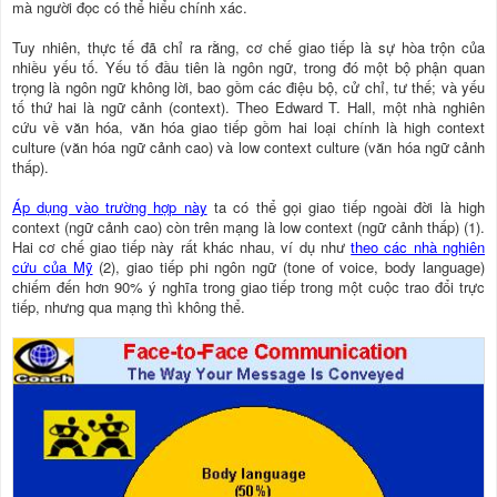
mà người đọc có thể hiểu chính xác.
Tuy nhiên, thực tế đã chỉ ra rằng, cơ chế giao tiếp là sự hòa trộn của
nhiều yếu tố. Yếu tố đầu tiên là ngôn ngữ, trong đó một bộ phận quan
trọng là ngôn ngữ không lời, bao gồm các điệu bộ, cử chỉ, tư thế; và yếu
tố thứ hai là ngữ cảnh (context). Theo Edward T. Hall, một nhà nghiên
cứu về văn hóa, văn hóa giao tiếp gồm hai loại chính là high context
culture (văn hóa ngữ cảnh cao) và low context culture (văn hóa ngữ cảnh
thấp).
Áp dụng vào trường hợp này
ta có thể gọi giao tiếp ngoài đời là high
context (ngữ cảnh cao) còn trên mạng là low context (ngữ cảnh thấp) (1).
Hai cơ chế giao tiếp này rất khác nhau, ví dụ như
theo các nhà nghiên
cứu của Mỹ
(2), giao tiếp phi ngôn ngữ (tone of voice, body language)
chiếm đến hơn 90% ý nghĩa trong giao tiếp trong một cuộc trao đổi trực
tiếp, nhưng qua mạng thì không thể.