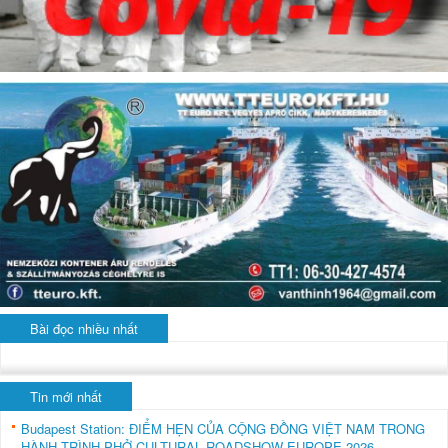
Bài đọc nhiều nhất
Tin mới nhất
Budapest Station: ĐIỂM HẸN CỦA CỘNG ĐỒNG VIỆT NAM TRONG
HÀNH TRÌNH PHỞ CULTURAL ROADSHOW EUROPE 2026