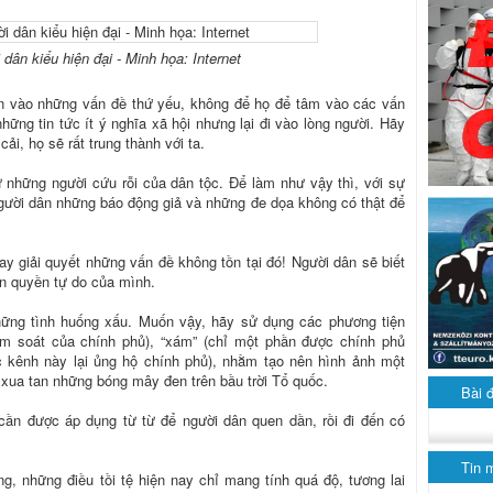
 dân kiểu hiện đại - Minh họa: Internet
n vào những vấn đề thứ yếu, không để họ để tâm vào các vấn
hững tin tức ít ý nghĩa xã hội nhưng lại đi vào lòng người. Hãy
ải, họ sẽ rất trung thành với ta.
những người cứu rỗi của dân tộc. Để làm như vậy thì, với sự
người dân những báo động giả và những đe dọa không có thật để
tay giải quyết những vấn đề không tồn tại đó! Người dân sẽ biết
n quyền tự do của mình.
ững tình huống xấu. Muốn vậy, hãy sử dụng các phương tiện
iểm soát của chính phủ), “xám” (chỉ một phần được chính phủ
ác kênh này lại ủng hộ chính phủ), nhằm tạo nên hình ảnh một
xua tan những bóng mây đen trên bầu trời Tổ quốc.
Bài 
cần được áp dụng từ từ để người dân quen dần, rồi đi đến có
Tin 
g, những điều tồi tệ hiện nay chỉ mang tính quá độ, tương lai