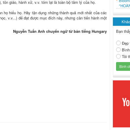
Bloo
, tôn giáo, hành xử, v.v. tóm lại là toàn bộ tâm lý của họ.
"HOÀ
ân họ hiểu họ. Hãy tận dụng những thành quả mới nhất của các
học, v.v...) để đạt được mục đích này, nhưng cần tiến hành một
Khảo
Nguyễn Tuấn Anh chuyển ngữ từ bản tiếng Hungary
Bạn thấ
Đẹp 
Bình
Tôi 