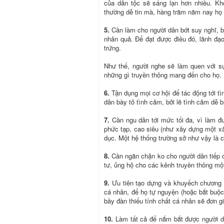
của dân tộc sẽ sáng lạn hơn nhiều. Kh
thường dễ tin mà, hàng trăm năm nay họ 
5.
Cần làm cho người dân bớt suy nghĩ, bớ
nhân quả. Để đạt được điều đó, lãnh đạ
trứng.
Như thế, người nghe sẽ làm quen với sự 
những gì truyền thông mang đến cho họ.
6.
Tận dụng mọi cơ hội để tác động tới tì
dân bày tỏ tình cảm, bởi lẽ tình cảm dễ b
7.
Cần ngu dân tới mức tối đa, vì làm đ
phức tạp, cao siêu (như xây dựng một xã
dục. Một hệ thống trường sở như vậy là c
8.
Cần ngăn chặn ko cho người dân tiếp c
tư, ủng hộ cho các kênh truyền thông một 
9.
Ưu tiên tạo dựng và khuyếch chương t
cá nhân, để họ tự nguyện (hoặc bắt buộc 
bầy đàn thiếu tính chất cá nhân sẽ đơn gi
10.
Làm tất cả để nắm bắt được người d