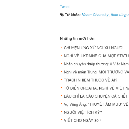
Tweet
Từ khóa:
Noam Chomsky
,
thao túng 
Những tin mới hơn
CHUYỆN ỨNG XỬ NƠI XỨ NGƯỜI
NGHĨ VỀ UKRAINE QUA MỘT STAT
Nhân chuyện “hiệp thương” ở Việt 
Nghĩ về miền Trung: MÔI TRƯỜNG V
TRÁCH NHIỆM THUỘC VỀ AI?
TỪ BIỂN CROATIA, NGHĨ VỀ VIỆT 
ĐÂU CHỈ LÀ CÂU CHUYỆN CÁ CHẾT
Vụ Vũng Áng: “THUYẾT ÂM MƯU” V
NGƯỜI VIỆT ÍCH KỶ?
VIẾT CHO NGÀY 30-4