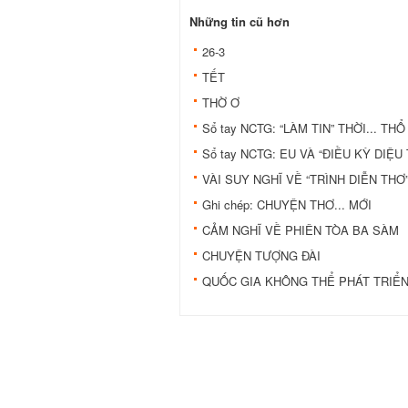
Những tin cũ hơn
26-3
TẾT
THỜ Ơ
Sổ tay NCTG: “LÀM TIN” THỜI... THỔ
Sổ tay NCTG: EU VÀ “ĐIỀU KỲ DIỆ
VÀI SUY NGHĨ VỀ “TRÌNH DIỄN THƠ
Ghi chép: CHUYỆN THƠ... MỚI
CẢM NGHĨ VỀ PHIÊN TÒA BA SÀM
CHUYỆN TƯỢNG ĐÀI
QUỐC GIA KHÔNG THỂ PHÁT TRIỂN