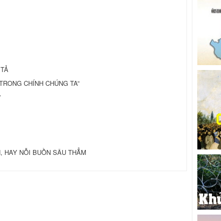
 TẢ
U TRONG CHÍNH CHÚNG TA”
”
, HAY NỖI BUỒN SÂU THẲM