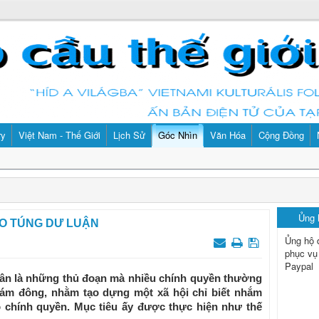
ry
Việt Nam - Thế Giới
Lịch Sử
Góc Nhìn
Văn Hóa
Cộng Đồng
Ủng
O TÚNG DƯ LUẬN
Ủng hộ 
phục vụ
Paypal
dân là những thủ đoạn mà nhiều chính quyền thường
đám đông, nhằm tạo dựng một xã hội chỉ biết nhắm
o chính quyền. Mục tiêu ấy được thực hiện như thế