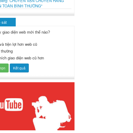
mberg: CHUYẾN VẬN CHUYỂN HÀNG
N TOÀN BÌNH THƯỜNG"
 sát
y giao diện web mới thế nào?
và tiện lợi hơn web cũ
 thường
thích giao diện web cũ hơn