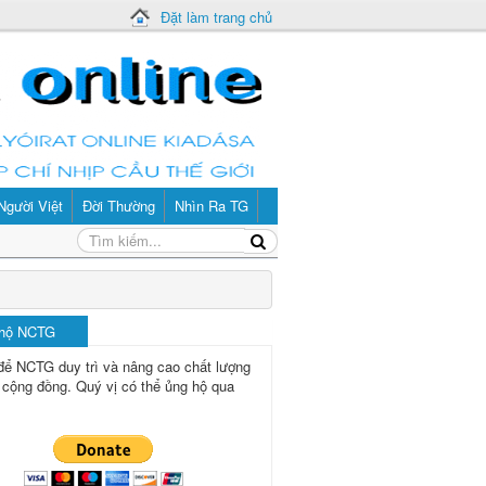
Đặt làm trang chủ
Người Việt
Đời Thường
Nhìn Ra TG
 hộ NCTG
để NCTG duy trì và nâng cao chất lượng
 cộng đồng.
Quý vị có thể ủng hộ qua