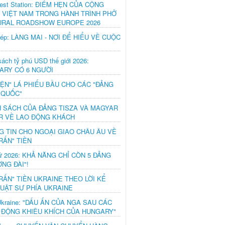
est Station: ĐIỂM HẸN CỦA CỘNG
 VIỆT NAM TRONG HÀNH TRÌNH PHỞ
URAL ROADSHOW EUROPE 2026
hép: LÀNG MAI - NƠI ĐỂ HIỂU VỀ CUỘC
ách tỷ phú USD thế giới 2026:
ARY CÓ 6 NGƯỜI
IỆN" LÁ PHIẾU BẦU CHO CÁC "ĐẢNG
 QUỐC"
H SÁCH CỦA ĐẢNG TISZA VÀ MAGYAR
R VỀ LAO ĐỘNG KHÁCH
G TIN CHO NGOẠI GIAO CHÂU ÂU VỀ
RẤN" TIỀN
ử 2026: KHẢ NĂNG CHỈ CÒN 5 ĐẢNG
NG ĐÀI"!
RẤN" TIỀN UKRAINE THEO LỜI KỂ
LUẬT SƯ PHÍA UKRAINE
Ukraine: "DẤU ẤN CỦA NGA SAU CÁC
 ĐỘNG KHIÊU KHÍCH CỦA HUNGARY"