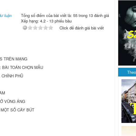
dư luận
Tổng số điểm của bài viết là: 55 trong 13 đánh giá
Xếp hạng:
4.2
-
13
phiếu bầu
Click để đánh giá bài viết
US TRÊN MẠNG
Nam: BÀI TOÁN CHỌN MẪU
Theo
À CHÍNH PHỦ
NAM
 Ở VŨNG ÁNG
Ề MỘT SỐ CÂY BÚT