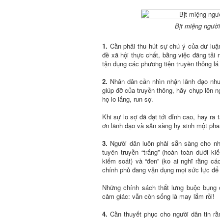
Bịt miệng người
1.
Cần phải thu hút sự chú ý của dư luậ
đề xã hội thực chất, bằng việc đăng tải n
tận dụng các phương tiện truyền thông lá c
2.
Nhân dân cần nhìn nhận lãnh đạo như 
giúp đỡ của truyền thông, hãy chụp lên 
họ lo lắng, run sợ.
Khi sự lo sợ đã đạt tới đỉnh cao, hay ra 
ơn lãnh đạo và sẵn sàng hy sinh một phầ
3.
Người dân luôn phải sẵn sàng cho nh
tuyên truyền “trắng” (hoàn toàn dưới k
kiểm soát) và “đen” (ko ai nghĩ rằng c
chính phủ đang vận dụng mọi sức lực để 
Những chính sách thắt lưng buộc bụng 
cảm giác: vẫn còn sống là may lắm rồi!
4.
Cần thuyết phục cho người dân tin rằn