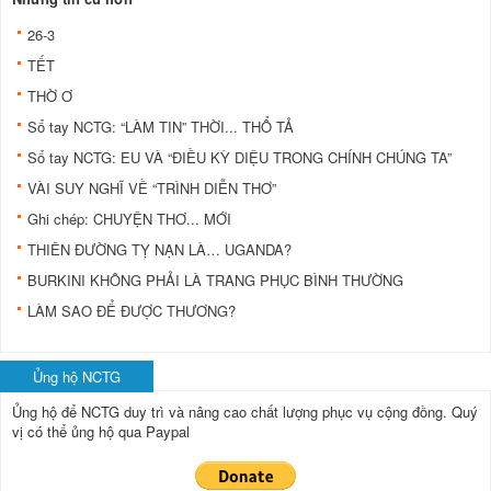
26-3
TẾT
THỜ Ơ
Sổ tay NCTG: “LÀM TIN” THỜI... THỔ TẢ
Sổ tay NCTG: EU VÀ “ĐIỀU KỲ DIỆU TRONG CHÍNH CHÚNG TA”
VÀI SUY NGHĨ VỀ “TRÌNH DIỄN THƠ”
Ghi chép: CHUYỆN THƠ... MỚI
THIÊN ĐƯỜNG TỴ NẠN LÀ… UGANDA?
BURKINI KHÔNG PHẢI LÀ TRANG PHỤC BÌNH THƯỜNG
LÀM SAO ĐỂ ĐƯỢC THƯƠNG?
Ủng hộ NCTG
Ủng hộ để NCTG duy trì và nâng cao chất lượng phục vụ cộng đồng.
Quý
vị có thể ủng hộ qua Paypal