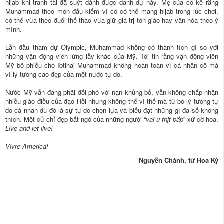
hijab khi tranh tài đã suýt dành được danh dự này. Mẹ của cô kể rằng
Muhammad theo môn đấu kiếm vì cô có thể mang hijab trong lúc chơi,
có thể vừa theo đuổi thể thao vừa giữ giá trị tôn giáo hay văn hóa theo ý
mình.
Lần đầu tham dự Olympic, Muhammad không có thành tích gì so với
những vận động viên lừng lẫy khác của Mỹ. Tôi tin rằng vận động viên
Mỹ bỏ phiếu cho Ibtihaj Muhammad không hoàn toàn vì cá nhân cô mà
vì lý tưởng cao đẹp của một nước tự do.
Nước Mỹ vẫn đang phải đối phó với nạn khủng bố, vẫn không chấp nhận
nhiều giáo điều của đạo Hồi nhưng không thể vì thế mà từ bỏ lý tưởng tự
do cá nhân dù đó là sự tự do chọn lựa và biểu đạt những gì đa số không
thích. Một cử chỉ đẹp bất ngờ của những người “
vai u thịt bắp
” xứ cờ hoa.
Live and let live!
Vivre America!
Nguyễn Chánh, từ Hoa Kỳ