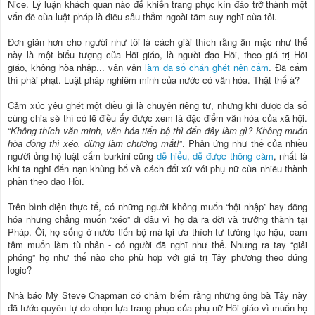
Nice. Lý luận khách quan nào để khiến trang phục kín đáo trở thành một
vấn đề của luật pháp là điều sâu thẳm ngoài tầm suy nghĩ của tôi.
Đơn giản hơn cho người như tôi là cách giải thích rằng ăn mặc như thế
này là một biểu tượng của Hồi giáo, là người đạo Hồi, theo giá trị Hồi
giáo, không hòa nhập... vân vân
làm đa số chán ghét nên cấm
. Đã cấm
thì phải phạt. Luật pháp nghiêm minh của nước có văn hóa. Thật thế à?
Cảm xúc yêu ghét một điều gì là chuyện riêng tư, nhưng khi được đa số
cùng chia sẻ thì có lẽ điều ấy được xem là đặc điểm văn hóa của xã hội.
“
Không thích văn minh, văn hóa tiến bộ thì đến đây làm gì? Không muốn
hòa đồng thì xéo, đừng làm chướng mắt!
”. Phản ứng như thế của nhiều
người ủng hộ luật cấm burkini cũng
dễ hiểu, dễ được thông cảm
, nhất là
khi ta nghĩ đến nạn khủng bố và cách đối xử với phụ nữ của nhiều thành
phần theo đạo Hồi.
Trên bình diện thực tế, có những người không muốn “hội nhập” hay đồng
hóa nhưng chẳng muốn “xéo” đi đâu vì họ đã ra đời và trưởng thành tại
Pháp. Ôi, họ sống ở nước tiến bộ mà lại ưa thích tư tưởng lạc hậu, cam
tâm muốn làm tù nhân - có người đã nghĩ như thế. Nhưng ra tay “giải
phóng” họ như thế nào cho phù hợp với giá trị Tây phương theo đúng
logic?
Nhà báo Mỹ Steve Chapman có châm biếm rằng những ông bà Tây này
đã tước quyền tự do chọn lựa trang phục của phụ nữ Hồi giáo vì muốn họ