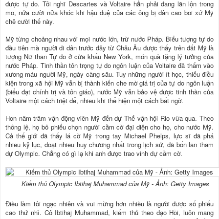
được tự do. Tôi nghĩ Descartes và Voltaire hẳn phải đang lăn lộn trong
mồ, nửa cười nửa khóc khi hậu duệ của các ông bị dân cao bồi xứ Mỹ
chê cười thế này.
Mỹ từng choảng nhau với mọi nước lớn, trừ nước Pháp. Biểu tượng tự do
đầu tiên mà người di dân trước đây từ Châu Âu được thấy trên đất Mỹ là
tượng Nữ thần Tự do ở cửa khẩu New York, món quà tặng lý tưởng của
nước Pháp. Tinh thần tôn trọng tự do ngôn luận của Voltaire đã thấm vào
xương máu người Mỹ, ngày càng sâu. Tuy những người ít học, thiếu điều
kiện trong xã hội Mỹ vẫn bị thành kiến che mờ giá trị của tự do ngôn luận
(biểu đạt chính trị và tôn giáo), nước Mỹ vẫn bảo vệ được tinh thần của
Voltaire một cách triệt để, nhiều khi thể hiện một cách bất ngờ.
Hơn năm trăm vận động viên Mỹ đến dự Thế vận hội Rio vừa qua. Theo
thông lệ, họ bỏ phiếu chọn người cầm cờ đại diện cho họ, cho nước Mỹ.
Cả thế giới đã thấy lá cờ Mỹ trong tay Michael Phelps, lực sĩ đã phá
nhiều kỷ lục, đoạt nhiều huy chương nhất trong lịch sử, đã bốn lần tham
dự Olympic. Chẳng có gì lạ khi anh được trao vinh dự cầm cờ.
Kiếm thủ Olympic Ibtihaj Muhammad của Mỹ - Ảnh: Getty Images
Điều làm tôi ngạc nhiên và vui mừng hơn nhiều là người được số phiếu
cao thứ nhì. Cô Ibtihaj Muhammad, kiếm thủ theo đạo Hồi, luôn mang