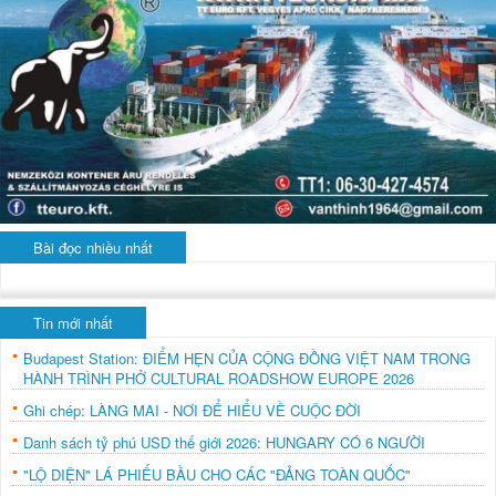
Bài đọc nhiều nhất
Tin mới nhất
Budapest Station: ĐIỂM HẸN CỦA CỘNG ĐỒNG VIỆT NAM TRONG
HÀNH TRÌNH PHỞ CULTURAL ROADSHOW EUROPE 2026
Ghi chép: LÀNG MAI - NƠI ĐỂ HIỂU VỀ CUỘC ĐỜI
Danh sách tỷ phú USD thế giới 2026: HUNGARY CÓ 6 NGƯỜI
"LỘ DIỆN" LÁ PHIẾU BẦU CHO CÁC "ĐẢNG TOÀN QUỐC"