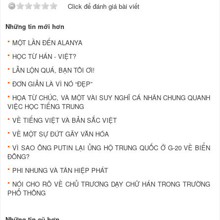
Click để đánh giá bài viết
Những tin mới hơn
MỘT LẦN ĐẾN ALANYA
HỌC TỪ HÁN - VIỆT?
LẪN LỘN QUÁ, BẠN TÔI ƠI!
ĐƠN GIẢN LÀ VÌ NÓ “ĐẸP”
HỌA TỪ CHÚC, VÀ MỘT VÀI SUY NGHĨ CÁ NHÂN CHUNG QUANH
VIỆC HỌC TIẾNG TRUNG
VỀ TIẾNG VIỆT VÀ BẢN SẮC VIỆT
VỀ MỘT SỰ ĐỨT GÃY VĂN HÓA
VÌ SAO ÔNG PUTIN LẠI ỦNG HỘ TRUNG QUỐC Ở G-20 VỀ BIỂN
ĐÔNG?
PHI NHUNG VÀ TÂN HIỆP PHÁT
NÓI CHO RÕ VỀ CHỦ TRƯƠNG DẠY CHỮ HÁN TRONG TRƯỜNG
PHỔ THÔNG
Những tin cũ hơn