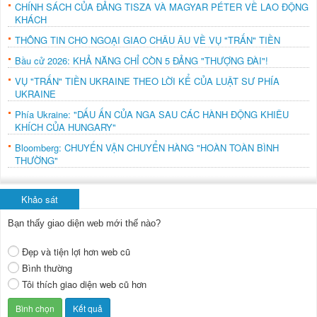
CHÍNH SÁCH CỦA ĐẢNG TISZA VÀ MAGYAR PÉTER VỀ LAO ĐỘNG
KHÁCH
THÔNG TIN CHO NGOẠI GIAO CHÂU ÂU VỀ VỤ "TRẤN" TIỀN
Bầu cử 2026: KHẢ NĂNG CHỈ CÒN 5 ĐẢNG "THƯỢNG ĐÀI"!
VỤ "TRẤN" TIỀN UKRAINE THEO LỜI KỂ CỦA LUẬT SƯ PHÍA
UKRAINE
Phía Ukraine: "DẤU ẤN CỦA NGA SAU CÁC HÀNH ĐỘNG KHIÊU
KHÍCH CỦA HUNGARY"
Bloomberg: CHUYẾN VẬN CHUYỂN HÀNG "HOÀN TOÀN BÌNH
THƯỜNG"
Khảo sát
Bạn thấy giao diện web mới thế nào?
Đẹp và tiện lợi hơn web cũ
Bình thường
Tôi thích giao diện web cũ hơn