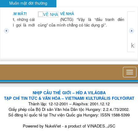
Muôn mặt đời thường
BẠN NAM MẤT!
VỀ NHÀ
TG) “Xời, những cái
(NCTG) “Vậy là “đấu tranh đến
tươi mới gọi là mới
cùng” của mình chẳng có tác dụng gì”.
không 
NHỊP CẦU THẾ GIỚI – HÍD A VILÁGBA
TẠP CHÍ TIN TỨC & VĂN HÓA – VIETNAMI KULTURÁLIS FOLYÓIRAT
Thành lập: 12-12-2001 – Alapítva: 2001.12.12
Giấy phép của Bộ Di sản Văn hóa Dân tộc Hungary: 2.2.4./73/2002.
Số đăng kí quốc tế tại Thư viện Quốc gia Hungary: ISSN 1588-5399
Powered by
NukeViet
- a product of
VINADES.,JSC