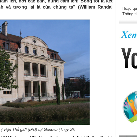
ảm lên, hỡi các bạn, dũng cảm lên! Bóng tối là kết
h và tương lai là của chúng ta” (William Randal
Hoặc qu
Thông ti
ị viện Thế giới (IPU) tại Geneva (Thụy Sĩ)