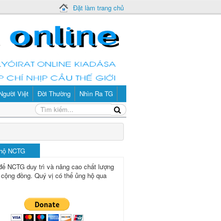
Đặt làm trang chủ
Người Việt
Đời Thường
Nhìn Ra TG
 hộ NCTG
để NCTG duy trì và nâng cao chất lượng
 cộng đồng.
Quý vị có thể ủng hộ qua