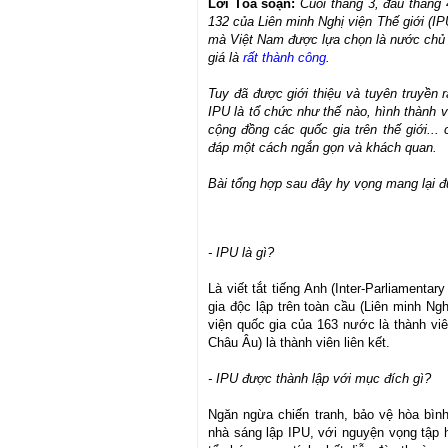
Lời Tòa soạn:
Cuối tháng 3, đầu tháng 
132 của Liên minh Nghị viện Thế giới (IP
mà Việt Nam được lựa chọn là nước chủ n
giá là
rất thành công
.
Tuy đã được giới thiệu và tuyên truyền r
IPU là tổ chức như thế nào, hình thành v
cộng đồng các quốc gia trên thế giới...
đáp một cách ngắn gọn và khách quan.
Bài tổng hợp sau đây hy vọng mang lại đ
- IPU là gì?
Là viết tắt tiếng Anh (Inter-Parliamenta
gia độc lập trên toàn cầu (Liên minh Ng
viện quốc gia của 163 nước là thành viê
Châu Âu) là thành viên liên kết.
- IPU được thành lập với mục đích gì?
Ngăn ngừa chiến tranh, bảo vệ hòa bìn
nhà sáng lập IPU, với nguyện vọng tập h