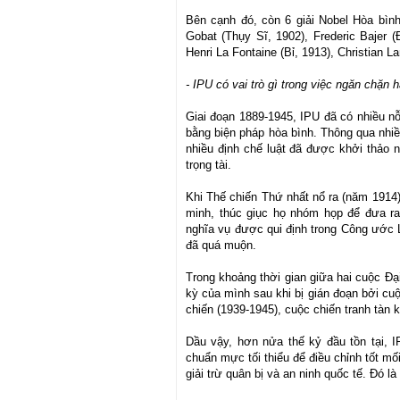
Bên cạnh đó, còn 6 giải Nobel Hòa bình
Gobat (Thụy Sĩ, 1902), Frederic Bajer (
Henri La Fontaine (Bỉ, 1913), Christian 
- IPU có vai trò gì trong việc ngăn chặn
Giai đoạn 1889-1945, IPU đã có nhiều nỗ 
bằng biện pháp hòa bình. Thông qua nhiề
nhiều định chế luật đã được khởi thảo 
trọng tài.
Khi Thế chiến Thứ nhất nổ ra (năm 1914)
minh, thúc giục họ nhóm họp để đưa ra
nghĩa vụ được qui định trong Công ước 
đã quá muộn.
Trong khoảng thời gian giữa hai cuộc Đạ
kỳ của mình sau khi bị gián đoạn bởi cu
chiến (1939-1945), cuộc chiến tranh tàn k
Dầu vậy, hơn nửa thế kỷ đầu tồn tại, I
chuẩn mực tối thiểu để điều chỉnh tốt mố
giải trừ quân bị và an ninh quốc tế. Đó l