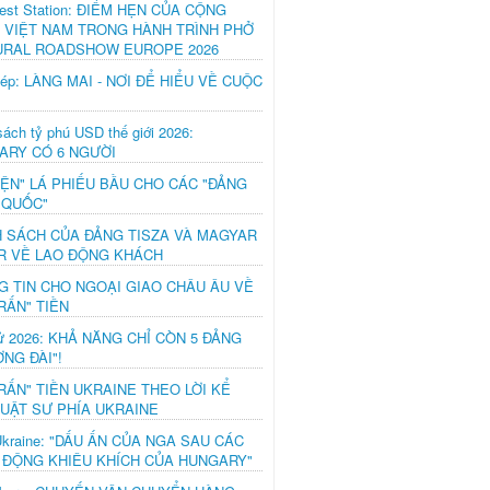
est Station: ĐIỂM HẸN CỦA CỘNG
 VIỆT NAM TRONG HÀNH TRÌNH PHỞ
URAL ROADSHOW EUROPE 2026
hép: LÀNG MAI - NƠI ĐỂ HIỂU VỀ CUỘC
ách tỷ phú USD thế giới 2026:
ARY CÓ 6 NGƯỜI
IỆN" LÁ PHIẾU BẦU CHO CÁC "ĐẢNG
 QUỐC"
H SÁCH CỦA ĐẢNG TISZA VÀ MAGYAR
R VỀ LAO ĐỘNG KHÁCH
G TIN CHO NGOẠI GIAO CHÂU ÂU VỀ
RẤN" TIỀN
ử 2026: KHẢ NĂNG CHỈ CÒN 5 ĐẢNG
NG ĐÀI"!
RẤN" TIỀN UKRAINE THEO LỜI KỂ
LUẬT SƯ PHÍA UKRAINE
Ukraine: "DẤU ẤN CỦA NGA SAU CÁC
 ĐỘNG KHIÊU KHÍCH CỦA HUNGARY"