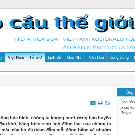
ry
Việt Nam - Thế Giới
Lịch Sử
Góc Nhìn
Văn Hóa
Cộng Đồng
Ủng
U
Ủng hộ 
phục vụ
Paypal
ộng hòa bình, chúng ta không mơ tưởng hão huyền
i đau khổ, hàng triệu sinh linh đồng loại của chúng ta
nh; máu của họ đã thấm đẫm mỗi đồng bằng và nhuộm