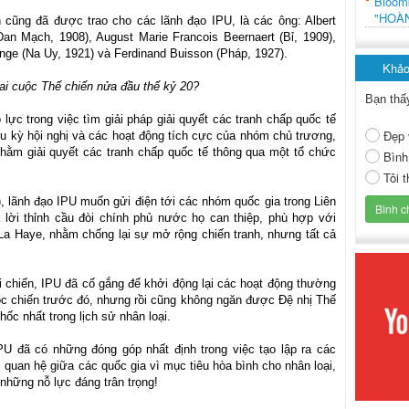
Bloo
"HOÀ
 cũng đã được trao cho các lãnh đạo IPU, là các ông: Albert
Đan Mạch, 1908), August Marie Francois Beernaert (Bỉ, 1909),
Lange (Na Uy, 1921) và Ferdinand Buisson (Pháp, 1927).
Khảo
 hai cuộc Thế chiến nửa đầu thế kỷ 20?
Bạn thấ
lực trong việc tìm giải pháp giải quyết các tranh chấp quốc tế
Đẹp 
u kỳ hội nghị và các hoạt động tích cực của nhóm chủ trương,
nhằm giải quyết các tranh chấp quốc tế thông qua một tổ chức
Bình
Tôi 
, lãnh đạo IPU muốn gửi điện tới các nhóm quốc gia trong Liên
 lời thỉnh cầu đòi chính phủ nước họ can thiệp, phù hợp với
La Haye, nhằm chống lại sự mở rộng chiến tranh, nhưng tất cả
i chiến, IPU đã cố gắng để khởi động lại các hoạt động thường
ộc chiến trước đó, nhưng rồi cũng không ngăn được Đệ nhị Thế
hốc nhất trong lịch sử nhân loại.
PU đã có những đóng góp nhất định trong việc tạo lập ra các
i quan hệ giữa các quốc gia vì mục tiêu hòa bình cho nhân loại,
à những nỗ lực đáng trân trọng!