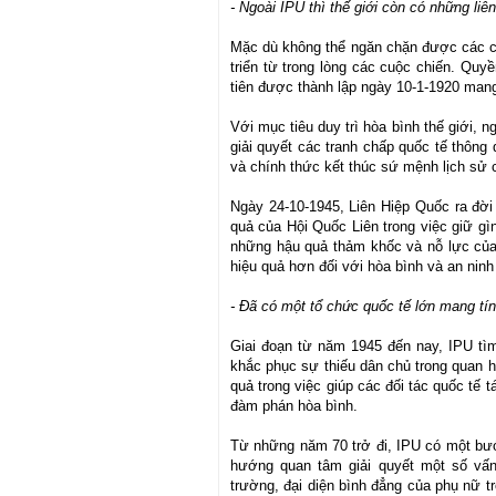
- Ngoài IPU thì thế giới còn có những li
Mặc dù không thể ngăn chặn được các cuộ
triển từ trong lòng các cuộc chiến. Quy
tiên được thành lập ngày 10-1-1920 mang
Với mục tiêu duy trì hòa bình thế giới, n
giải quyết các tranh chấp quốc tế thông 
và chính thức kết thúc sứ mệnh lịch sử
Ngày 24-10-1945, Liên Hiệp Quốc ra đời
quả của Hội Quốc Liên trong việc giữ gì
những hậu quả thảm khốc và nỗ lực của c
hiệu quả hơn đối với hòa bình và an ninh
- Đã có một tổ chức quốc tế lớn mang tín
Giai đoạn từ năm 1945 đến nay, IPU tìm
khắc phục sự thiếu dân chủ trong quan 
quả trong việc giúp các đối tác quốc tế t
đàm phán hòa bình.
Từ những năm 70 trở đi, IPU có một bướ
hướng quan tâm giải quyết một số vấn
trường, đại diện bình đẳng của phụ nữ tr