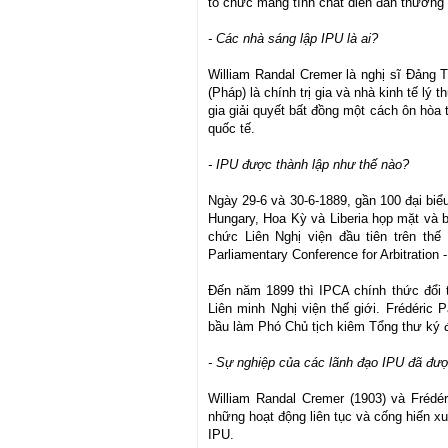
tổ chức mang tính chất diễn đàn thường 
- Các nhà sáng lập IPU là ai?
William Randal Cremer là nghị sĩ Đảng
(Pháp) là chính trị gia và nhà kinh tế lý
gia giải quyết bất đồng một cách ôn hòa
quốc tế.
- IPU được thành lập như thế nào?
Ngày 29-6 và 30-6-1889, gần 100 đại biể
Hungary, Hoa Kỳ và Liberia họp mặt và bà
chức Liên Nghị viện đầu tiên trên thế g
Parliamentary Conference for Arbitration 
Đến năm 1899 thì IPCA chính thức đổi t
Liên minh Nghị viện thế giới. Frédéri
bầu làm Phó Chủ tịch kiêm Tổng thư ký 
- Sự nghiệp của các lãnh đạo IPU đã đượ
William Randal Cremer (1903) và Frédé
những hoạt động liên tục và cống hiến xuấ
IPU.