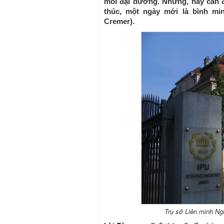
mỗi đại dương. Nhưng, hãy can đ
thúc, một ngày mới là bình min
Cremer).
Trụ sở Liên minh Ngh