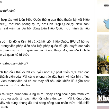
ới.
hư thế nào?
hợp tác với Liên Hiệp Quốc thông qua thỏa thuận ký kết Hiệp
996), mở Văn phòng tại trụ sở Liên Hiệp Quốc,tại New York
sát viên tại Đại hội đồng Liên Hiệp Quốc, lưu hành tài liệu
 với Hội đồng Kinh tế và Xã hội Liên Hiệp Quốc, IPU đã hỗ trợ
trong việc pháp điển hóa luật pháp quốc tế, giải quyết các vấn
ộc, viện trợ nước ngoài và giải phóng thuộc địa, vấn đề kinh tế
o và quan hệ tri thức.
ó những hạn chế gì?
nh lập đầu thế kỷ 20 chủ yếu nhờ sự phát triển dựa trên các
 thành viên của IPU cùng phong trào đấu tranh vì hòa bình. Tuy
 viện thành viên đã có sự thay đổi sâu sắc khiến IPU gần như
của các trường đại học.
chưa được quan tâm đúng mức. Ngày càng phải cạnh tranh với
 vực và quốc tế, các hiệp hội nghị viện, v.v..., IPU không củng
đây và cũng không đủ khả năng nâng cao nhận thức, hiểu biết
n minh.