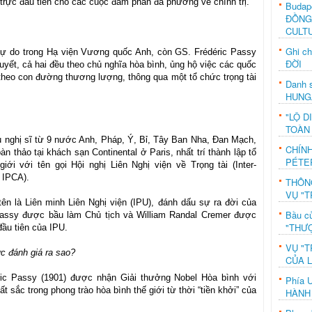
trực đầu tiên cho các cuộc đàm phán đa phương về chính trị.
Budap
ĐỒNG
CULT
Ghi c
 Tự do trong Hạ viện Vương quốc Anh, còn GS. Frédéric Passy
ĐỜI
 thuyết, cả hai đều theo chủ nghĩa hòa bình, ủng hộ việc các quốc
 theo con đường thương lượng, thông qua một tổ chức trọng tài
Danh s
HUNG
"LỘ D
TOÀN
u nghị sĩ từ 9 nước Anh, Pháp, Ý, Bỉ, Tây Ban Nha, Đan Mạch,
CHÍN
n thảo tại khách sạn Continental ở Paris, nhất trí thành lập tổ
PÉTE
iới với tên gọi Hội nghị Liên Nghị viện về Trọng tài (Inter-
- IPCA).
THÔN
VỤ "T
ên là Liên minh Liên Nghị viện (IPU), đánh dấu sự ra đời của
Bầu c
c Passy được bầu làm Chủ tịch và William Randal Cremer được
"THƯỢ
đầu tiên của IPU.
VỤ "T
c đánh giá ra sao?
CỦA 
ric Passy (1901) được nhận Giải thưởng Nobel Hòa bình với
Phía 
t sắc trong phong trào hòa bình thế giới từ thời “tiền khởi” của
HÀNH