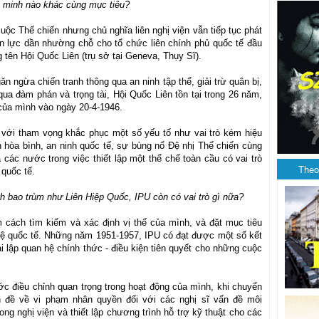
ên minh nào khác cùng mục tiêu?
c Thế chiến nhưng chủ nghĩa liên nghị viện vẫn tiếp tục phát
ền lực dần nhường chỗ cho tổ chức liên chính phủ quốc tế đầu
 tên Hội Quốc Liên (trụ sở tại Geneva, Thụy Sĩ).
găn ngừa chiến tranh thông qua an ninh tập thể, giải trừ quân bị,
qua đàm phán và trọng tài, Hội Quốc Liên tồn tại trong 26 năm,
 của mình vào ngày 20-4-1946.
 với tham vọng khắc phục một số yếu tố như vai trò kém hiệu
n hòa bình, an ninh quốc tế, sự bùng nổ Đệ nhị Thế chiến cùng
ác nước trong việc thiết lập một thể chế toàn cầu có vai trò
Theo
 quốc tế.
h bao trùm như Liên Hiệp Quốc, IPU còn có vai trò gì nữa?
 cách tìm kiếm và xác định vị thế của mình, và đặt mục tiêu
hệ quốc tế. Những năm 1951-1957, IPU có đạt được một số kết
ái lập quan hệ chính thức - điều kiện tiên quyết cho những cuộc
c điều chỉnh quan trọng trong hoạt động của mình, khi chuyển
 đề về vi phạm nhân quyền đối với các nghị sĩ vấn đề môi
ong nghị viện và thiết lập chương trình hỗ trợ kỹ thuật cho các