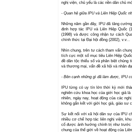
nghị viện, chủ yếu là các nền dân chủ m
- Quan hệ giữa IPU và Liên Hiệp Quốc n
Những năm gần đây, IPU đã tăng cường 
định hợp tác IPU và Liên Hiệp Quốc (1
(1998) và được công nhận tư cách Quan 
chính thức tại Đại hội đồng (2002), v.v...
Nhìn chung, trên tư cách tham vấn chung
tích cực một số mục tiêu Liên Hiệp Quốc 
đề dân tộc thiểu số và phân biệt chủng t
và thương mại, vấn đề xã hội và nhân đạ
- Bên cạnh những gì đã làm được, IPU c
IPU từng có uy tín lớn thời kỳ mới thà
nghiên cứu khoa học của giới học giả là
nhiên, ngày nay, hoạt động của các nghị
không gắn kết với giới học giả, giáo sư 
Sự kết nối với xã hội dân sự của IPU 
nhiều cơ chế hợp tác liên nghị viện, khu
cố được ảnh hưởng chính trị như trước 
chung của thế giới về hoạt động của Liê