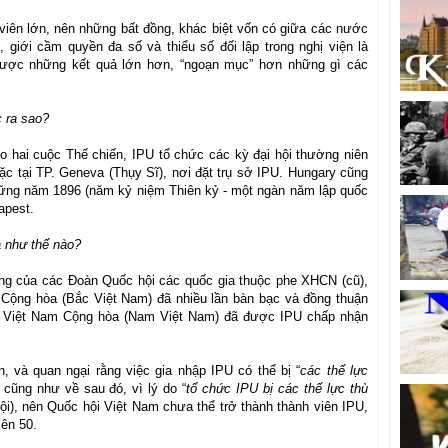
viên lớn, nên những bất đồng, khác biệt vốn có giữa các nước
n, giới cầm quyền đa số và thiểu số đối lập trong nghị viện là
được những kết quả lớn hơn, “ngoạn mục” hơn những gì các
c ra sao?
do hai cuộc Thế chiến, IPU tổ chức các kỳ đại hội thường niên
oặc tại TP. Geneva (Thụy Sĩ), nơi đặt trụ sở IPU. Hungary cũng
hững năm 1896 (năm kỷ niệm Thiên kỷ - một ngàn năm lập quốc
dapest.
a như thế nào?
động của các Đoàn Quốc hội các quốc gia thuộc phe XHCN (cũ),
 Cộng hòa (Bắc Việt Nam) đã nhiều lần bàn bạc và đồng thuận
hi Việt Nam Cộng hòa (Nam Việt Nam) đã được IPU chấp nhận
n, và quan ngại rằng việc gia nhập IPU có thể bị “
các thế lực
 cũng như về sau đó, vì lý do “
tổ chức IPU bị các thế lực thù
ội), nên Quốc hội Việt Nam chưa thể trở thành thành viên IPU,
iên 50.