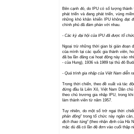
Bên cạnh đó, do IPU có số lượng thành 
phát triển và đang phát triển, vùng miề
những khó khăn khiến IPU không đạt 
chính phủ đã đàm phán với nhau.
- Các kỳ đại hội của IPU đã được tổ chứ
Ngoại trừ những thời gian bị gián đoạn 
của mình tại các quốc gia thành viên, h
đã ba lần đăng cai hoạt động này vào n
- của Hung), 1936 và 1989 tại thủ đô Bu
- Quá trình gia nhập của Việt Nam diễn r
Trong thời chiến, theo đề xuất và tác 
đứng đầu là Liên Xô, Việt Nam Dân chủ
theo chủ trương gia nhập IPU, trong k
làm thành viên từ năm 1957.
Tuy nhiên, do một số trở ngại thời chiế
phản động
” trong tổ chức này ngăn cản,
địch thao túng
” (theo nhận định của Hà N
mặc dù đã có lần đệ đơn vào cuối thập n