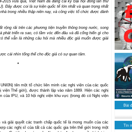
4-2015 vừa qua, Việt Nam đã đăng cai kỳ Đại hội đồng lần thứ
U). Đây được coi là sự kiện quốc tế lớn nhất và quan trọng nhất
hà trong nhiều thập niên nay, và công việc tổ chức được đánh
ất rộng rãi trên các phương tiện truyền thông trong nước, song
à phát triển ra sao, có tầm vóc đến đâu và đã cống hiến gì cho
 có thể vẫn là những câu hỏi mà nhiều độc giả muốn được giải
ược cái nhìn tổng thể cho độc giả có sự quan tâm.
*
ry UNI0N) tên một tổ chức liên minh các nghị viện của các quốc
hị viện Thế giới), được thành lập vào năm 1889. Hiện các nghị
n của IPU, và 10 hội nghị viện khu vực (trong đó có Nghị viện
Bài 
h và giải quyết các tranh chấp quốc tế là mong muốn của các
Tin 
ợp các nghị sĩ của tất cả các quốc gia trên thế giới trong một