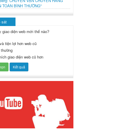
mberg: CHUYẾN VẬN CHUYỂN HÀNG
N TOÀN BÌNH THƯỜNG"
 sát
y giao diện web mới thế nào?
và tiện lợi hơn web cũ
 thường
thích giao diện web cũ hơn