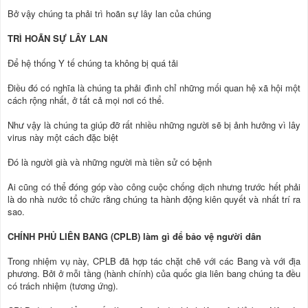
Bở vậy chúng ta phải trì hoãn sự lây lan của chúng
TRÌ HOÃN SỰ LÂY LAN
Để hệ thống Y tế chúng ta không bị quá tải
Điều đó có nghĩa là chúng ta phải đình chỉ những mối quan hệ xã hội một
cách rộng nhất, ở tất cả mọi nơi có thể.
Như vậy là chúng ta giúp đỡ rất nhiều những người sẽ bị ảnh hưởng vì lây
virus này một cách đặc biệt
Đó là người già và những người mà tiền sử có bệnh
Ai cũng có thể đóng góp vào công cuộc chống dịch nhưng trước hết phải
là do nhà nước tổ chức rằng chúng ta hành động kiên quyết và nhất trí ra
sao.
CHÍNH PHỦ LIÊN BANG (CPLB) làm gì để bảo vệ người dân
Trong nhiệm vụ này, CPLB đã hợp tác chặt chẽ với các Bang và với địa
phương. Bởi ở mỗi tầng (hành chính) của quốc gia liên bang chúng ta đều
có trách nhiệm (tương ứng).