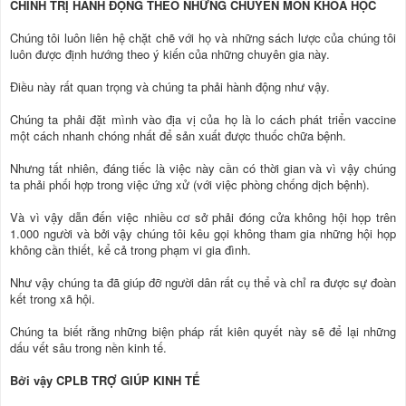
CHÍNH TRỊ HÀNH ĐỘNG THEO NHỮNG CHUYÊN MÔN KHOA HỌC
Chúng tôi luôn liên hệ chặt chẽ với họ và những sách lược của chúng tôi
luôn được định hướng theo ý kiến của những chuyên gia này.
Điều này rất quan trọng và chúng ta phải hành động như vậy.
Chúng ta phải đặt mình vào địa vị của họ là lo cách phát triển vaccine
một cách nhanh chóng nhất để sản xuất được thuốc chữa bệnh.
Nhưng tất nhiên, đáng tiếc là việc này cần có thời gian và vì vậy chúng
ta phải phối hợp trong việc ứng xử (với việc phòng chống dịch bệnh).
Và vì vậy dẫn đến việc nhiều cơ sở phải đóng cửa không hội họp trên
1.000 người và bởi vậy chúng tôi kêu gọi không tham gia những hội họp
không cần thiết, kể cả trong phạm vi gia đình.
Như vậy chúng ta đã giúp đỡ người dân rất cụ thể và chỉ ra được sự đoàn
kết trong xã hội.
Chúng ta biết rằng những biện pháp rất kiên quyết này sẽ để lại những
dấu vết sâu trong nền kinh tế.
Bởi vậy CPLB TRỢ GIÚP KINH TẾ