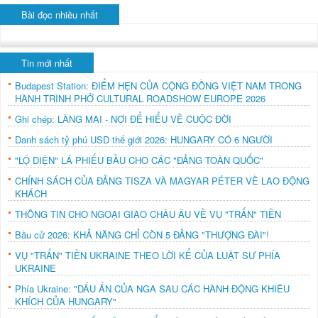
Bài đọc nhiều nhất
Tin mới nhất
Budapest Station: ĐIỂM HẸN CỦA CỘNG ĐỒNG VIỆT NAM TRONG
HÀNH TRÌNH PHỞ CULTURAL ROADSHOW EUROPE 2026
Ghi chép: LÀNG MAI - NƠI ĐỂ HIỂU VỀ CUỘC ĐỜI
Danh sách tỷ phú USD thế giới 2026: HUNGARY CÓ 6 NGƯỜI
"LỘ DIỆN" LÁ PHIẾU BẦU CHO CÁC "ĐẢNG TOÀN QUỐC"
CHÍNH SÁCH CỦA ĐẢNG TISZA VÀ MAGYAR PÉTER VỀ LAO ĐỘNG
KHÁCH
THÔNG TIN CHO NGOẠI GIAO CHÂU ÂU VỀ VỤ "TRẤN" TIỀN
Bầu cử 2026: KHẢ NĂNG CHỈ CÒN 5 ĐẢNG "THƯỢNG ĐÀI"!
VỤ "TRẤN" TIỀN UKRAINE THEO LỜI KỂ CỦA LUẬT SƯ PHÍA
UKRAINE
Phía Ukraine: "DẤU ẤN CỦA NGA SAU CÁC HÀNH ĐỘNG KHIÊU
KHÍCH CỦA HUNGARY"