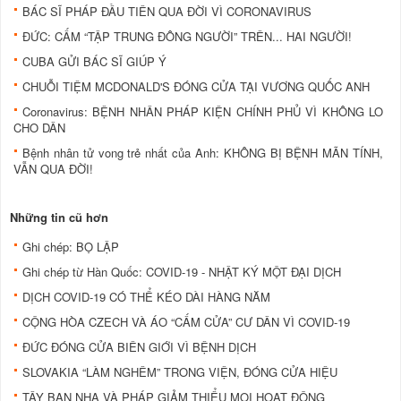
BÁC SĨ PHÁP ĐẦU TIÊN QUA ĐỜI VÌ CORONAVIRUS
ĐỨC: CẤM “TẬP TRUNG ĐÔNG NGƯỜI” TRÊN... HAI NGƯỜI!
CUBA GỬI BÁC SĨ GIÚP Ý
CHUỖI TIỆM MCDONALD'S ĐÓNG CỬA TẠI VƯƠNG QUỐC ANH
Coronavirus: BỆNH NHÂN PHÁP KIỆN CHÍNH PHỦ VÌ KHÔNG LO
CHO DÂN
Bệnh nhân tử vong trẻ nhất của Anh: KHÔNG BỊ BỆNH MÃN TÍNH,
VẪN QUA ĐỜI!
Những tin cũ hơn
Ghi chép: BỌ LẬP
Ghi chép từ Hàn Quốc: COVID-19 - NHẬT KÝ MỘT ĐẠI DỊCH
DỊCH COVID-19 CÓ THỂ KÉO DÀI HÀNG NĂM
CỘNG HÒA CZECH VÀ ÁO “CẤM CỬA” CƯ DÂN VÌ COVID-19
ĐỨC ĐÓNG CỬA BIÊN GIỚI VÌ BỆNH DỊCH
SLOVAKIA “LÀM NGHÊM” TRONG VIỆN, ĐÓNG CỬA HIỆU
TÂY BAN NHA VÀ PHÁP GIẢM THIỂU MỌI HOẠT ĐỘNG