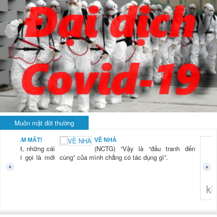
Muôn mặt đời thường
M MẤT!
VỀ NHÀ
, những cái
(NCTG) “Vậy là “đấu tranh đến
i gọi là mới
cùng” của mình chẳng có tác dụng gì”.
không nghĩ tới