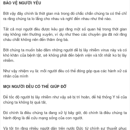
BẢO VỆ NGƯỜI YẾU
Bởi vậy đây chính là thời gian mà trong đó chắc chắn chúng ta có thể chỉ
ra rằng chúng ta lo lắng cho nhau và nghĩ đến nhau như thế nào.
Tất cả mọi người đều được kêu gọi rằng một số quan hệ trong thời gian
này không nên thường xuyên, ví dụ như theo các chuyên gia đã nói rằng
cháu chắt không nên đến thăm ông bà.
Bởi chúng ta muốn bảo đảm những người dễ bị lây nhiễm virus này và có
khó khăn của bệnh tật, sẽ không phải đến bệnh viện và tốt nhất ko bị lây
nhiễm.
Như vậy nhiệm vụ là: mỗi người đều có thể đóng góp qua các hành xử cá
nhân của mình
MỌI NGƯỜI ĐỀU CÓ THỂ GIÚP ĐỠ
Để tốc độ người bị lây nhiễm như vậy sẽ bị trì hoãn, để hệ thống Y tế của
chúng ta không bị quá tải,
Đó chính là điều chúng ta đang xử lý bây giờ, đó chính là điều chúng ta
hành động là để cứu mạng sống của con người.
Và tôi tin rằng nhiều người dân trên nước Đức từ chính sự thuyết phục