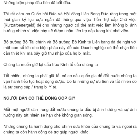
Những biện pháp đầu tiên đã bắt đầu.
Tôi rất cám ơn Quốc hội Đức và Hội đồng Liên Bang Đức rằng trong một
thời gian kỷ lục cực ngắn đã thông qua việc Tiền Trợ cấp Chờ việc
(Kurzarbeitergeld) để cho những người có thể mất việc làm không bị ảnh
hưởng chính vì việc này sẽ được nhận tiền trợ cấp trong khi chờ việc.
Bộ trưởng Bộ Tài chính và Bộ trưởng Bộ Kinh tế Liên bang đã đề nghị với
một con số lớn cho biện pháp này để các Doanh nghiệp có thể nhận tiền
cần thiết khi mà bây giờ thu nhập của họ bị mất.
Chúng ta muốn giữ lại cấu trúc Kinh tế của chúng ta
Tất nhiên, chúng ta phải giữ tất cả cơ cấu quốc gia để đất nước chúng ta
vận hành tiếp tục hoạt động được. Đó là những sự ưu tiên và tất nhiên đó
là sự cung cấp / trang bị Y tế.
NGƯỜI DÂN CÓ THỂ ĐÓNG GÓP GÌ?
Mỗi một người dân trong đất nước chúng ta đều bị ảnh hưởng và sự ảnh
hưởng này tất nhiên sẽ hạn chế không gian sống.
Nhưng chúng ta hành động cho chính sức khỏe của chúng ta và ngoài ra
chúng ta còn hành động để trợ giúp người khác.