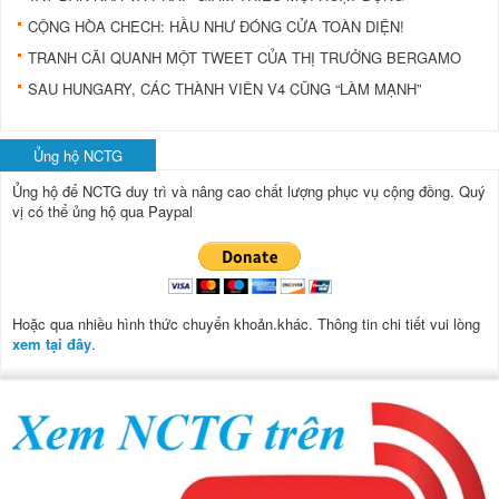
CỘNG HÒA CHECH: HẦU NHƯ ĐÓNG CỬA TOÀN DIỆN!
TRANH CÃI QUANH MỘT TWEET CỦA THỊ TRƯỞNG BERGAMO
SAU HUNGARY, CÁC THÀNH VIÊN V4 CŨNG “LÀM MẠNH”
Ủng hộ NCTG
Ủng hộ để NCTG duy trì và nâng cao chất lượng phục vụ cộng đồng.
Quý
vị có thể ủng hộ qua Paypal
Hoặc qua nhiều hình thức chuyển khoản.khác. Thông tin chi tiết vui lòng
xem tại đây
.