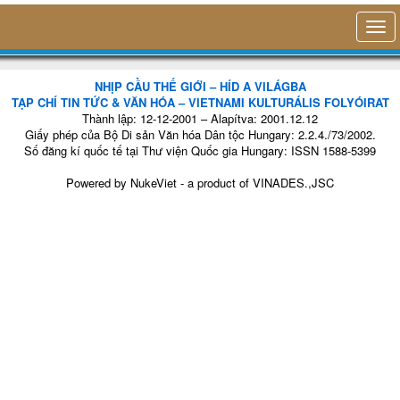
NHỊP CẦU THẾ GIỚI – HÍD A VILÁGBA
TẠP CHÍ TIN TỨC & VĂN HÓA – VIETNAMI KULTURÁLIS FOLYÓIRAT
Thành lập: 12-12-2001 – Alapítva: 2001.12.12
Giấy phép của Bộ Di sản Văn hóa Dân tộc Hungary: 2.2.4./73/2002.
Số đăng kí quốc tế tại Thư viện Quốc gia Hungary: ISSN 1588-5399
Powered by
NukeViet
- a product of
VINADES.,JSC