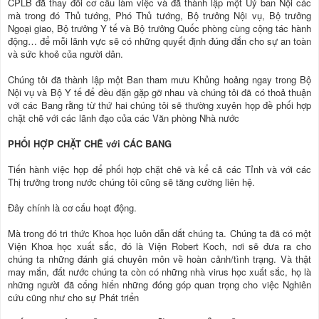
CPLB đã thay đổi cơ cấu làm việc và đã thành lập một Uỷ ban Nội các
mà trong đó Thủ tướng, Phó Thủ tướng, Bộ trưởng Nội vụ, Bộ trưởng
Ngoại giao, Bộ trưởng Y tế và Bộ trưởng Quốc phòng cùng cộng tác hành
động… để mỗi lãnh vực sẽ có những quyết định đúng đắn cho sự an toàn
và sức khoẻ của người dân.
Chúng tôi đã thành lập một Ban tham mưu Khủng hoảng ngay trong Bộ
Nội vụ và Bộ Y tế để đều đặn gặp gỡ nhau và chúng tôi đã có thoả thuận
với các Bang rằng từ thứ hai chúng tôi sẽ thường xuyên họp đề phối hợp
chặt chẽ với các lãnh đạo của các Văn phòng Nhà nước
PHỐI HỢP CHẶT CHẼ với CÁC BANG
Tiến hành việc họp để phối hợp chặt chẽ và kể cả các Tỉnh và với các
Thị trưởng trong nước chúng tôi cũng sẽ tăng cường liên hệ.
Đây chính là cơ cấu hoạt động.
Mà trong đó tri thức Khoa học luôn dẫn dắt chúng ta. Chúng ta đã có một
Viện Khoa học xuất sắc, đó là Viện Robert Koch, nơi sẽ đưa ra cho
chúng ta những đánh giá chuyên môn về hoàn cảnh/tình trạng. Và thật
may mắn, đất nước chúng ta còn có những nhà virus học xuất sắc, họ là
những người đã cống hiến những đóng góp quan trọng cho việc Nghiên
cứu cũng như cho sự Phát triển