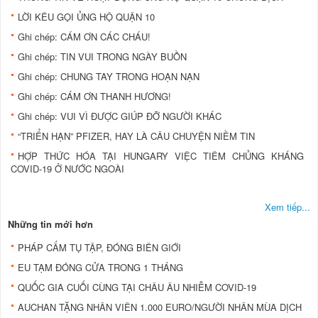
LỜI KÊU GỌI ỦNG HỘ QUẬN 10
Ghi chép: CÁM ƠN CÁC CHÁU!
Ghi chép: TIN VUI TRONG NGÀY BUỒN
Ghi chép: CHUNG TAY TRONG HOẠN NẠN
Ghi chép: CÁM ƠN THANH HƯƠNG!
Ghi chép: VUI VÌ ĐƯỢC GIÚP ĐỠ NGƯỜI KHÁC
“TRIỂN HẠN” PFIZER, HAY LÀ CÂU CHUYỆN NIỀM TIN
HỢP THỨC HÓA TẠI HUNGARY VIỆC TIÊM CHỦNG KHÁNG
COVID-19 Ở NƯỚC NGOÀI
Xem tiếp...
Những tin mới hơn
PHÁP CẤM TỤ TẬP, ĐÓNG BIÊN GIỚI
EU TẠM ĐÓNG CỬA TRONG 1 THÁNG
QUỐC GIA CUỐI CÙNG TẠI CHÂU ÂU NHIỄM COVID-19
AUCHAN TẶNG NHÂN VIÊN 1.000 EURO/NGƯỜI NHÂN MÙA DỊCH