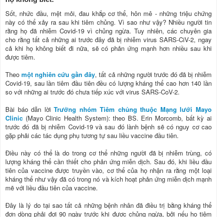
Sốt, nhức đầu, mệt mỏi, đau khắp cơ thể, hôn mê - những triệu chứng
này có thể xảy ra sau khi tiêm chủng. Vì sao như vậy? Nhiều người tin
rằng họ đã nhiễm Covid-19 vì chủng ngừa. Tuy nhiên, các chuyên gia
cho rằng tất cả những ai trước đây đã bị nhiễm virus SARS-CiV-2, ngay
cả khi họ không biết đi nữa, sẽ có phản ứng mạnh hơn nhiều sau khi
được tiêm.
Theo
một nghiên cứu gần đây
, tất cả những người trước đó đã bị nhiễm
Covid-19, sau lần tiêm đầu tiên đều có lượng kháng thể cao hơn 140 lần
so với những ai trước đó chưa tiếp xúc với virus SARS-CoV-2.
Bài báo dẫn lời
Trưởng nhóm Tiêm chủng thuộc Mạng lưới Mayo
Clinic
(Mayo Clinic Health System): theo BS. Erin Morcomb, bất kỳ ai
trước đó đã bị nhiễm Covid-19 và sau đó lành bệnh sẽ có nguy cơ cao
gặp phải các tác dụng phụ tương tự sau liều vaccine đầu tiên.
Điều này có thể là do trong cơ thể những người đã bị nhiễm trùng, có
lượng kháng thể cần thiết cho phản ứng miễn dịch. Sau đó, khi liều đầu
tiên của vaccine được truyền vào, cơ thể của họ nhận ra rằng một loại
kháng thể như vậy đã có trong nó và kích hoạt phản ứng miễn dịch mạnh
mẽ với liều đầu tiên của vaccine.
Đây là lý do tại sao tất cả những bệnh nhân đã điều trị bằng kháng thể
đơn dòng phải đợi 90 ngày trước khi được chủng ngừa, bởi nếu họ tiêm