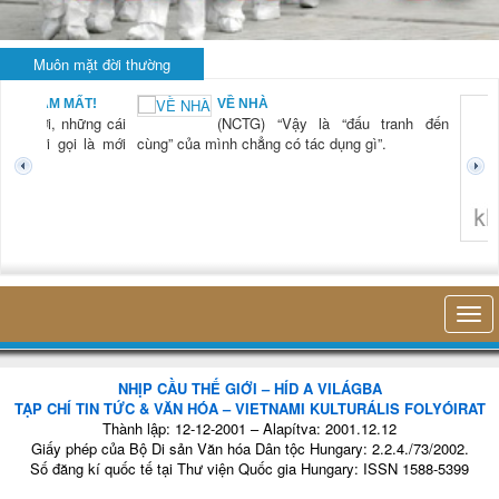
Muôn mặt đời thường
BẠN NAM MẤT!
VỀ NHÀ
TG) “Xời, những cái
(NCTG) “Vậy là “đấu tranh đến
tươi mới gọi là mới
cùng” của mình chẳng có tác dụng gì”.
không 
NHỊP CẦU THẾ GIỚI – HÍD A VILÁGBA
TẠP CHÍ TIN TỨC & VĂN HÓA – VIETNAMI KULTURÁLIS FOLYÓIRAT
Thành lập: 12-12-2001 – Alapítva: 2001.12.12
Giấy phép của Bộ Di sản Văn hóa Dân tộc Hungary: 2.2.4./73/2002.
Số đăng kí quốc tế tại Thư viện Quốc gia Hungary: ISSN 1588-5399