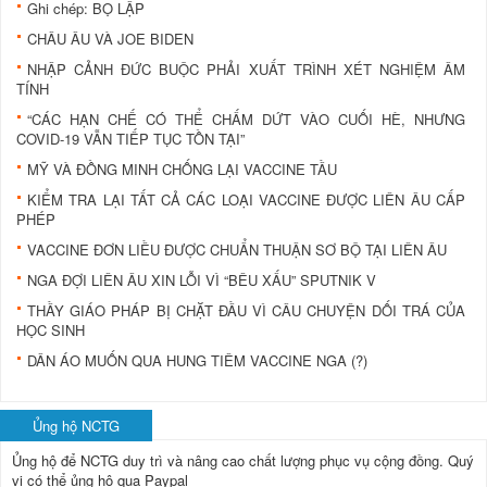
Ghi chép: BỌ LẬP
CHÂU ÂU VÀ JOE BIDEN
NHẬP CẢNH ĐỨC BUỘC PHẢI XUẤT TRÌNH XÉT NGHIỆM ÂM
TÍNH
“CÁC HẠN CHẾ CÓ THỂ CHẤM DỨT VÀO CUỐI HÈ, NHƯNG
COVID-19 VẪN TIẾP TỤC TỒN TẠI”
MỸ VÀ ĐỒNG MINH CHỐNG LẠI VACCINE TẦU
KIỂM TRA LẠI TẤT CẢ CÁC LOẠI VACCINE ĐƯỢC LIÊN ÂU CẤP
PHÉP
VACCINE ĐƠN LIỀU ĐƯỢC CHUẨN THUẬN SƠ BỘ TẠI LIÊN ÂU
NGA ĐỢI LIÊN ÂU XIN LỖI VÌ “BÊU XẤU” SPUTNIK V
THẦY GIÁO PHÁP BỊ CHẶT ĐẦU VÌ CÂU CHUYỆN DỐI TRÁ CỦA
HỌC SINH
DÂN ÁO MUỐN QUA HUNG TIÊM VACCINE NGA (?)
Ủng hộ NCTG
Ủng hộ để NCTG duy trì và nâng cao chất lượng phục vụ cộng đồng.
Quý
vị có thể ủng hộ qua Paypal