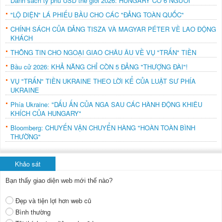
Danh sách tỷ phú USD thế giới 2026: HUNGARY CÓ 6 NGƯỜI
"LỘ DIỆN" LÁ PHIẾU BẦU CHO CÁC "ĐẢNG TOÀN QUỐC"
CHÍNH SÁCH CỦA ĐẢNG TISZA VÀ MAGYAR PÉTER VỀ LAO ĐỘNG
KHÁCH
THÔNG TIN CHO NGOẠI GIAO CHÂU ÂU VỀ VỤ "TRẤN" TIỀN
Bầu cử 2026: KHẢ NĂNG CHỈ CÒN 5 ĐẢNG "THƯỢNG ĐÀI"!
VỤ "TRẤN" TIỀN UKRAINE THEO LỜI KỂ CỦA LUẬT SƯ PHÍA
UKRAINE
Phía Ukraine: "DẤU ẤN CỦA NGA SAU CÁC HÀNH ĐỘNG KHIÊU
KHÍCH CỦA HUNGARY"
Bloomberg: CHUYẾN VẬN CHUYỂN HÀNG "HOÀN TOÀN BÌNH
THƯỜNG"
Khảo sát
Bạn thấy giao diện web mới thế nào?
Đẹp và tiện lợi hơn web cũ
Bình thường