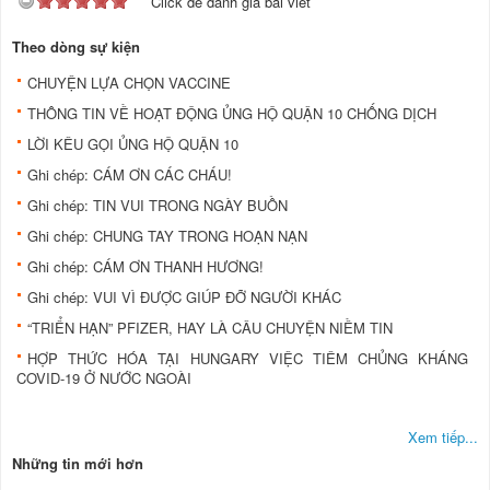
Click để đánh giá bài viết
Theo dòng sự kiện
CHUYỆN LỰA CHỌN VACCINE
THÔNG TIN VỀ HOẠT ĐỘNG ỦNG HỘ QUẬN 10 CHỐNG DỊCH
LỜI KÊU GỌI ỦNG HỘ QUẬN 10
Ghi chép: CÁM ƠN CÁC CHÁU!
Ghi chép: TIN VUI TRONG NGÀY BUỒN
Ghi chép: CHUNG TAY TRONG HOẠN NẠN
Ghi chép: CÁM ƠN THANH HƯƠNG!
Ghi chép: VUI VÌ ĐƯỢC GIÚP ĐỠ NGƯỜI KHÁC
“TRIỂN HẠN” PFIZER, HAY LÀ CÂU CHUYỆN NIỀM TIN
HỢP THỨC HÓA TẠI HUNGARY VIỆC TIÊM CHỦNG KHÁNG
COVID-19 Ở NƯỚC NGOÀI
Xem tiếp...
Những tin mới hơn