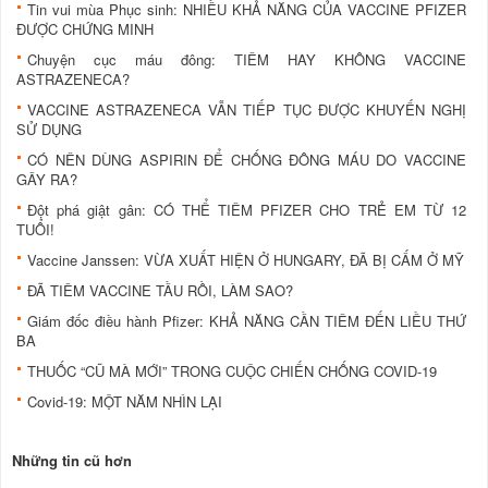
Tin vui mùa Phục sinh: NHIỀU KHẢ NĂNG CỦA VACCINE PFIZER
ĐƯỢC CHỨNG MINH
Chuyện cục máu đông: TIÊM HAY KHÔNG VACCINE
ASTRAZENECA?
VACCINE ASTRAZENECA VẪN TIẾP TỤC ĐƯỢC KHUYẾN NGHỊ
SỬ DỤNG
CÓ NÊN DÙNG ASPIRIN ĐỂ CHỐNG ĐÔNG MÁU DO VACCINE
GÂY RA?
Đột phá giật gân: CÓ THỂ TIÊM PFIZER CHO TRẺ EM TỪ 12
TUỔI!
Vaccine Janssen: VỪA XUẤT HIỆN Ở HUNGARY, ĐÃ BỊ CẤM Ở MỸ
ĐÃ TIÊM VACCINE TẦU RỒI, LÀM SAO?
Giám đốc điều hành Pfizer: KHẢ NĂNG CẦN TIÊM ĐẾN LIỀU THỨ
BA
THUỐC “CŨ MÀ MỚI” TRONG CUỘC CHIẾN CHỐNG COVID-19
Covid-19: MỘT NĂM NHÌN LẠI
Những tin cũ hơn