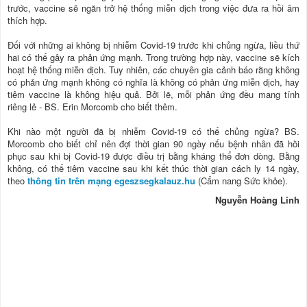
trước, vaccine sẽ ngăn trở hệ thống miễn dịch trong việc đưa ra hồi âm
thích hợp.
Đối với những ai không bị nhiễm Covid-19 trước khi chủng ngừa, liều thứ
hai có thể gây ra phản ứng mạnh. Trong trường hợp này, vaccine sẽ kích
hoạt hệ thống miễn dịch. Tuy nhiên, các chuyên gia cảnh báo rằng không
có phản ứng mạnh không có nghĩa là không có phản ứng miễn dịch, hay
tiêm vaccine là không hiệu quả. Bởi lẽ, mỗi phản ứng đều mang tính
riêng lẻ - BS. Erin Morcomb cho biết thêm.
Khi nào một người đã bị nhiễm Covid-19 có thể chủng ngừa? BS.
Morcomb cho biết chỉ nên đợi thời gian 90 ngày nếu bệnh nhân đã hồi
phục sau khi bị Covid-19 được điều trị bằng kháng thể đơn dòng. Bằng
không, có thể tiêm vaccine sau khi kết thúc thời gian cách ly 14 ngày,
theo
thông tin trên mạng egeszsegkalauz.hu
(Cẩm nang Sức khỏe).
Nguyễn Hoàng Linh