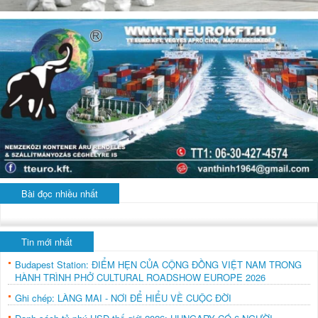
Bài đọc nhiều nhất
Tin mới nhất
Budapest Station: ĐIỂM HẸN CỦA CỘNG ĐỒNG VIỆT NAM TRONG
HÀNH TRÌNH PHỞ CULTURAL ROADSHOW EUROPE 2026
Ghi chép: LÀNG MAI - NƠI ĐỂ HIỂU VỀ CUỘC ĐỜI