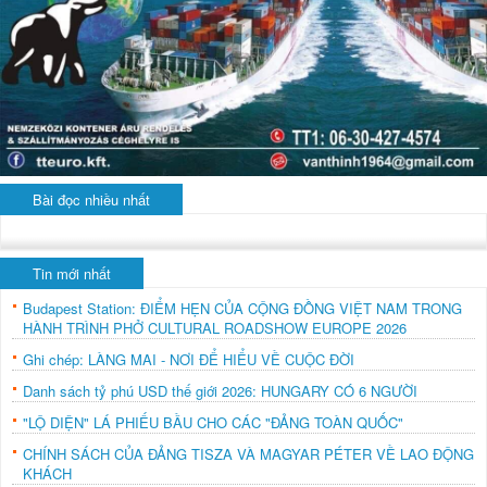
Bài đọc nhiều nhất
Tin mới nhất
Budapest Station: ĐIỂM HẸN CỦA CỘNG ĐỒNG VIỆT NAM TRONG
HÀNH TRÌNH PHỞ CULTURAL ROADSHOW EUROPE 2026
Ghi chép: LÀNG MAI - NƠI ĐỂ HIỂU VỀ CUỘC ĐỜI
Danh sách tỷ phú USD thế giới 2026: HUNGARY CÓ 6 NGƯỜI
"LỘ DIỆN" LÁ PHIẾU BẦU CHO CÁC "ĐẢNG TOÀN QUỐC"
CHÍNH SÁCH CỦA ĐẢNG TISZA VÀ MAGYAR PÉTER VỀ LAO ĐỘNG
KHÁCH