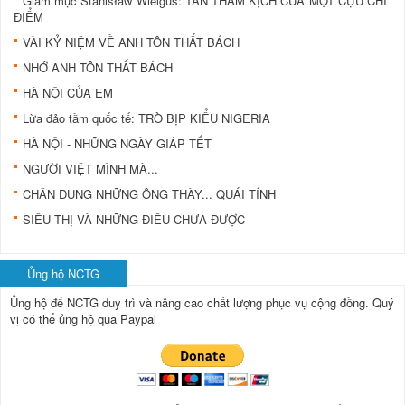
Giám mục Stanisław Wielgus: TẤN THẢM KỊCH CỦA MỘT CỰU CHỈ
ĐIỂM
VÀI KỶ NIỆM VỀ ANH TÔN THẤT BÁCH
NHỚ ANH TÔN THẤT BÁCH
HÀ NỘI CỦA EM
Lừa đảo tầm quốc tế: TRÒ BỊP KIỂU NIGERIA
HÀ NỘI - NHỮNG NGÀY GIÁP TẾT
NGƯỜI VIỆT MÌNH MÀ...
CHÂN DUNG NHỮNG ÔNG THÀY... QUÁI TÍNH
SIÊU THỊ VÀ NHỮNG ĐIỀU CHƯA ĐƯỢC
Ủng hộ NCTG
Ủng hộ để NCTG duy trì và nâng cao chất lượng phục vụ cộng đồng.
Quý
vị có thể ủng hộ qua Paypal