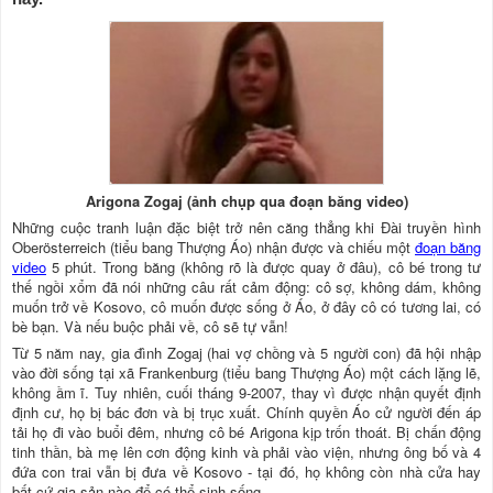
Arigona Zogaj (ảnh chụp qua đoạn băng video)
Những cuộc tranh luận đặc biệt trở nên căng thẳng khi Đài truyền hình
Oberösterreich (tiểu bang Thượng Áo) nhận được và chiếu một
đoạn băng
video
5 phút. Trong băng (không rõ là được quay ở đâu), cô bé trong tư
thế ngồi xổm đã nói những câu rất cảm động: cô sợ, không dám, không
muốn trở về Kosovo, cô muốn được sống ở Áo, ở đây cô có tương lai, có
bè bạn. Và nếu buộc phải về, cô sẽ tự vẫn!
Từ 5 năm nay, gia đình Zogaj (hai vợ chồng và 5 người con) đã hội nhập
vào đời sống tại xã Frankenburg (tiểu bang Thượng Áo) một cách lặng lẽ,
không ầm ĩ. Tuy nhiên, cuối tháng 9-2007, thay vì được nhận quyết định
định cư, họ bị bác đơn và bị trục xuất. Chính quyền Áo cử người đến áp
tải họ đi vào buổi đêm, nhưng cô bé Arigona kịp trốn thoát. Bị chấn động
tinh thần, bà mẹ lên cơn động kinh và phải vào viện, nhưng ông bố và 4
đứa con trai vẫn bị đưa về Kosovo - tại đó, họ không còn nhà cửa hay
bất cứ gia sản nào để có thể sinh sống.