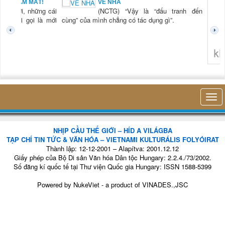
BẠN NAM MẤT!
VỀ NHÀ
TG) “Xời, những cái
(NCTG) “Vậy là “đấu tranh đến
tươi mới gọi là mới
cùng” của mình chẳng có tác dụng gì”.
không 
NHỊP CẦU THẾ GIỚI – HÍD A VILÁGBA
TẠP CHÍ TIN TỨC & VĂN HÓA – VIETNAMI KULTURÁLIS FOLYÓIRAT
Thành lập: 12-12-2001 – Alapítva: 2001.12.12
Giấy phép của Bộ Di sản Văn hóa Dân tộc Hungary: 2.2.4./73/2002.
Số đăng kí quốc tế tại Thư viện Quốc gia Hungary: ISSN 1588-5399
Powered by
NukeViet
- a product of
VINADES.,JSC