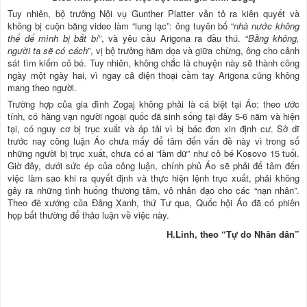
Tuy nhiên, bộ trưởng Nội vụ Gunther Platter vẫn tỏ ra kiên quyết và
không bị cuộn băng video làm “lung lạc”: ông tuyên bố “
nhà nước không
thể để mình bị bắt bí
”, và yêu cầu Arigona ra đầu thú. “
Bằng không,
người ta sẽ có cách
”, vị bộ trưởng hăm dọa và giữa chừng, ông cho cảnh
sát tìm kiếm cô bé. Tuy nhiên, không chắc là chuyện này sẽ thành công
ngày một ngày hai, vì ngay cả điện thoại cầm tay Arigona cũng không
mang theo người.
Trường hợp của gia đình Zogaj không phải là cá biệt tại Áo: theo ước
tính, có hàng vạn người ngoại quốc đã sinh sống tại đây 5-6 năm và hiện
tại, có nguy cơ bị trục xuất và áp tải vì bị bác đơn xin định cư. Sở dĩ
trước nay công luận Áo chưa mấy để tâm đến vấn đề này vì trong số
những người bị trục xuất, chưa có ai “làm dữ” như cô bé Kosovo 15 tuổi.
Giờ đây, dưới sức ép của công luận, chính phủ Áo sẽ phải để tâm đến
việc làm sao khi ra quyết định và thực hiện lệnh trục xuất, phải không
gây ra những tình huống thương tâm, vô nhân đạo cho các “nạn nhân”.
Theo đề xướng của Đảng Xanh, thứ Tư qua, Quốc hội Áo đã có phiên
họp bất thường để thảo luận về việc này.
H.Linh, theo “Tự do Nhân dân”