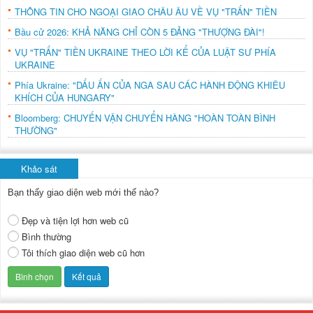
THÔNG TIN CHO NGOẠI GIAO CHÂU ÂU VỀ VỤ "TRẤN" TIỀN
Bầu cử 2026: KHẢ NĂNG CHỈ CÒN 5 ĐẢNG "THƯỢNG ĐÀI"!
VỤ "TRẤN" TIỀN UKRAINE THEO LỜI KỂ CỦA LUẬT SƯ PHÍA
UKRAINE
Phía Ukraine: "DẤU ẤN CỦA NGA SAU CÁC HÀNH ĐỘNG KHIÊU
KHÍCH CỦA HUNGARY"
Bloomberg: CHUYẾN VẬN CHUYỂN HÀNG "HOÀN TOÀN BÌNH
THƯỜNG"
Khảo sát
Bạn thấy giao diện web mới thế nào?
Đẹp và tiện lợi hơn web cũ
Bình thường
Tôi thích giao diện web cũ hơn