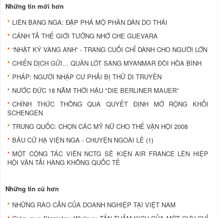
Những tin mới hơn
LIÊN BANG NGA: ĐẬP PHÁ MỘ PHẦN DÂN DO THÁI
CÁNH TẢ THẾ GIỚI TƯỞNG NHỚ CHE GUEVARA
“NHẬT KÝ VÀNG ANH” - TRANG CUỐI CHỈ DÀNH CHO NGƯỜI LỚN
CHIẾN DỊCH GỬI… QUẦN LÓT SANG MYANMAR ĐÒI HÒA BÌNH
PHÁP: NGƯỜI NHẬP CƯ PHẢI BỊ THỬ DI TRUYỀN
NƯỚC ĐỨC 18 NĂM THỜI HẬU "DIE BERLINER MAUER”
CHÍNH THỨC THÔNG QUA QUYẾT ĐỊNH MỞ RỘNG KHỐI
SCHENGEN
TRUNG QUỐC: CHỌN CÁC MỸ NỮ CHO THẾ VẬN HỘI 2008
BẦU CỬ HẠ VIỆN NGA - CHUYỆN NGOÀI LỀ (1)
MỘT CỘNG TÁC VIÊN NCTG SẼ KIỆN AIR FRANCE LÊN HIỆP
HỘI VẬN TẢI HÀNG KHÔNG QUỐC TẾ
Những tin cũ hơn
NHỮNG RÀO CẢN CỦA DOANH NGHIỆP TẠI VIỆT NAM