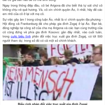
Ngay trong thông điệp đầu, cô bé Arigona đã cho biết thà tự sát chứ cô
không chịu về quê hương. Và, cô xin chính quyền Áo, ít nhất, hãy để các
em nhỏ của cô ở lại với mẹ cô.
Sự việc gây ầm ĩ trong công luận Áo, nhất là vì chính quyền địa phương -
Hội đồng xã Frankenburg đã cho phép gia đình Zogaj ở lại Áo. Bạn bè,
đồng nghiệp tại công sở của cha mẹ Arigona và các bạn cùng trường của
cô cũng đứng về phía gia đình Kosovo: gần đây nhất, vào cuối tuần,
trong
cuộc biểu tình
phản đối việc trục xuất gia đình Zogaj, có tới 500
người tham dự, trong số đó có cả một số chính khách.
Biểu rình phản đối việc trục xuất gia đình Zogaj