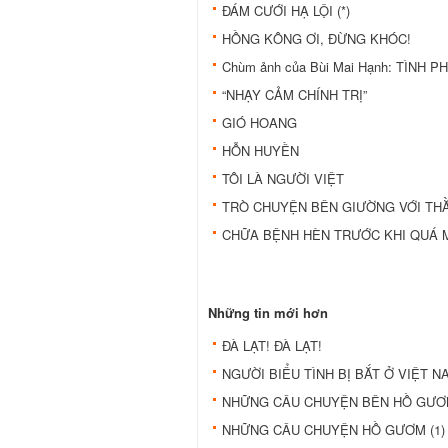
ĐÁM CƯỚI HẠ LỘI (*)
HỒNG KÔNG ƠI, ĐỪNG KHÓC!
Chùm ảnh của Bùi Mai Hạnh: TÌNH P
“NHẠY CẢM CHÍNH TRỊ”
GIÓ HOANG
HỖN HUYỀN
TÔI LÀ NGƯỜI VIỆT
TRÒ CHUYỆN BÊN GIƯỜNG VỚI THẰ
CHỮA BỆNH HÈN TRƯỚC KHI QUÁ
Những tin mới hơn
ĐÀ LẠT! ĐÀ LẠT!
NGƯỜI BIỂU TÌNH BỊ BẮT Ở VIỆT N
NHỮNG CÂU CHUYỆN BÊN HỒ GƯƠM
NHỮNG CÂU CHUYỆN HỒ GƯƠM (1)