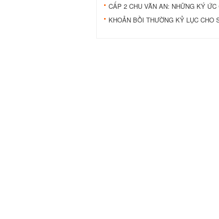
CẤP 2 CHU VĂN AN: NHỮNG KÝ ỨC
KHOẢN BỒI THƯỜNG KỶ LỤC CHO S