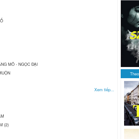
HỐ
NG MÕ - NGỌC ĐẠI
 MUỘN
Theo
Xem tiếp...
AM
 (2)