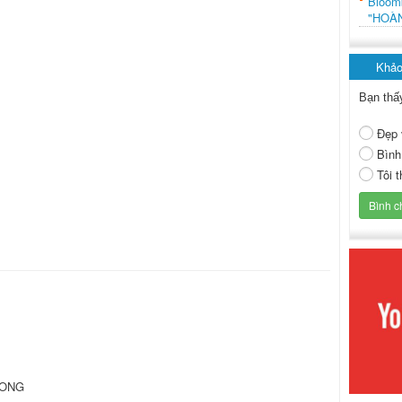
Bloo
"HOÀ
Khảo
Bạn thấ
Đẹp 
Bình
Tôi 
 CONG