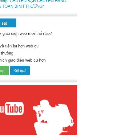
mberg: CHUYẾN VẬN CHUYỂN HÀNG
N TOÀN BÌNH THƯỜNG"
 sát
y giao diện web mới thế nào?
và tiện lợi hơn web cũ
 thường
thích giao diện web cũ hơn