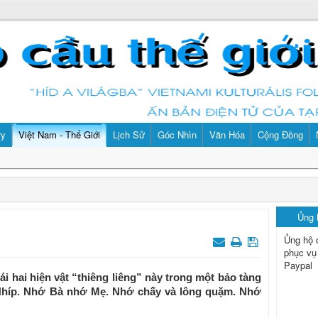
ry
Việt Nam - Thế Giới
Lịch Sử
Góc Nhìn
Văn Hóa
Cộng Đồng
Ủng
Ủng hộ 
phục vụ
Paypal
 hai hiện vật “thiêng liêng” này trong một bảo tàng
 Nhíp. Nhớ Bà nhớ Mẹ. Nhớ chấy và lông quặm. Nhớ