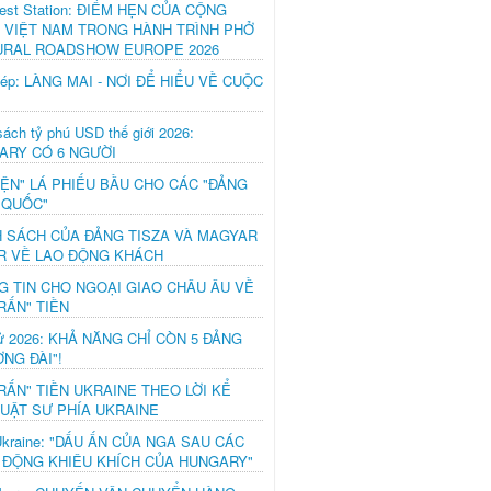
est Station: ĐIỂM HẸN CỦA CỘNG
 VIỆT NAM TRONG HÀNH TRÌNH PHỞ
URAL ROADSHOW EUROPE 2026
hép: LÀNG MAI - NƠI ĐỂ HIỂU VỀ CUỘC
ách tỷ phú USD thế giới 2026:
ARY CÓ 6 NGƯỜI
IỆN" LÁ PHIẾU BẦU CHO CÁC "ĐẢNG
 QUỐC"
H SÁCH CỦA ĐẢNG TISZA VÀ MAGYAR
R VỀ LAO ĐỘNG KHÁCH
G TIN CHO NGOẠI GIAO CHÂU ÂU VỀ
RẤN" TIỀN
ử 2026: KHẢ NĂNG CHỈ CÒN 5 ĐẢNG
NG ĐÀI"!
RẤN" TIỀN UKRAINE THEO LỜI KỂ
LUẬT SƯ PHÍA UKRAINE
Ukraine: "DẤU ẤN CỦA NGA SAU CÁC
 ĐỘNG KHIÊU KHÍCH CỦA HUNGARY"