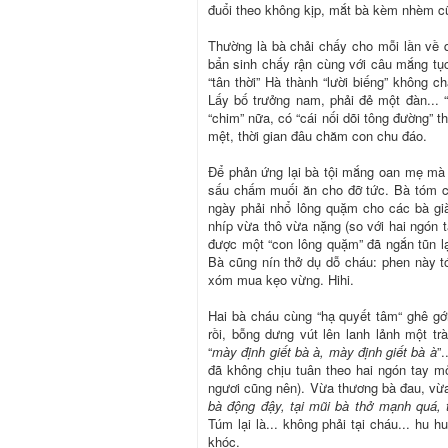
đuổi theo không kịp, mắt bà kèm nhèm c
Thường là bà chải chấy cho mỗi lần về q
bẩn sinh chấy rận cùng với câu mắng t
“tân thời” Hà thành “lười biếng” không 
Lấy bố trưởng nam, phải đẻ một đàn... 
“chim” nữa, có “cái nối dõi tông đường” t
mệt, thời gian đâu chăm con chu đáo.
Để phản ứng lại bà tội mắng oan mẹ mà k
sấu chấm muối ăn cho đỡ tức. Bà tóm ch
ngày phải nhổ lông quặm cho các bà già
nhíp vừa thô vừa nặng (so với hai ngón 
được một “con lông quặm” đã ngắn tũn lạ
Bà cũng nín thở dụ dỗ cháu: phen này 
xóm mua kẹo vừng. Hihi.
Hai bà cháu cùng “hạ quyết tâm“ ghê gớ
rồi, bỗng dưng vút lên lanh lảnh một t
“
mày định giết bà à, mày định giết bà à
”
đã không chịu tuân theo hai ngón tay mỏ
ngươi cũng nên). Vừa thương bà đau, vừa
bà động đậy, tại mũi bà thở mạnh quá, t
Túm lại là... không phải tại cháu... hu h
khóc.