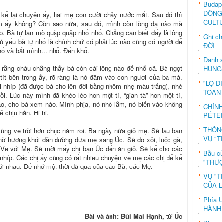
Budap
ĐỒNG
 kể lại chuyện ấy, hai mẹ con cười chảy nước mắt. Sau đó thì
CULT
ặm ấy không? Còn sao nữa, sau đó, mình còn lòng dạ nào mà
iếp. Bà tự lần mò quặp quặp nhổ nhổ. Chẳng cần biết đấy là lông
Ghi c
ủ yếu bà tự nhổ là chính chứ có phải lúc nào cũng có người để
ĐỜI
ổ và bắt mình... nhổ. Đến khổ.
Danh s
) rằng cháu chẳng thấy bà còn cái lông nào để nhổ cả. Bà ngọt
HUNG
tít bên trong ấy, rõ ràng là nó đâm vào con ngươi của bà mà.
"LỘ D
 nhíp (đã được bà cho lên đời bằng nhôm nhẹ màu trắng), nhè
TOÀN
i. Lúc này mình đã khéo léo hơn một tí, “gian tà” hơn một tí,
ảo, cho bà xem nào. Mình phịa, nó nhỏ lắm, nó biến vào không
CHÍN
ễ chịu hẳn. Hi hi.
PÉTE
THÔN
cũng về trời hơn chục năm rồi. Ba ngày nữa giỗ mẹ. Sẽ lau ban
VỤ "T
hờ hương khói dẫn đường đưa mẹ sang Úc. Sẽ đồ xôi, luộc gà,
 Về với Mẹ. Sẽ mời mấy chị bạn Úc đến ăn giỗ. Sẽ kể cho các
Bầu c
 nhíp. Các chị ấy cũng có rất nhiều chuyện về mẹ các chị để kể
"THƯỢ
ới nhau. Để nhớ một thời đã qua của các Bà, các Mẹ.
VỤ "T
CỦA 
Phía 
HÀNH
Bài và ảnh: Bùi Mai Hạnh, từ Úc