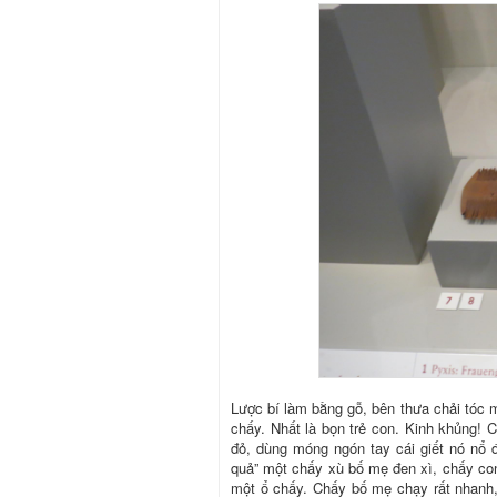
Lược bí làm bằng gỗ, bên thưa chải tóc m
chấy. Nhất là bọn trẻ con. Kinh khủng! 
đỏ, dùng móng ngón tay cái giết nó nổ 
quả” một chấy xù bố mẹ đen xì, chấy con
một ổ chấy. Chấy bố mẹ chạy rất nhanh, 