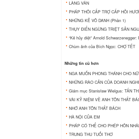
LÀNG VÂN
PHÁP THÔI CẤP TRỢ CẤP HỒI HƯƠ
NHỮNG KẺ VÔ DANH (Phần 1)
THỤY ĐIỂN NGỪNG TRIỆT SẢN NGƯ
“Kẻ hủy diệt” Arnold Schwarzenegg
Chùm ảnh của Bích Ngọc: CHỢ TẾT
Những tin cũ hơn
NGA MUỐN PHONG THÁNH CHO NỮ 
NHỮNG RÀO CẢN CỦA DOANH NGHI
Giám mục Stanisław Wielgus: TẤN
VÀI KỶ NIỆM VỀ ANH TÔN THẤT BÁ
NHỚ ANH TÔN THẤT BÁCH
HÀ NỘI CỦA EM
PHÁP CÓ THỂ CHO PHÉP HÔN NHÂN
TRUNG THU TUỔI THƠ