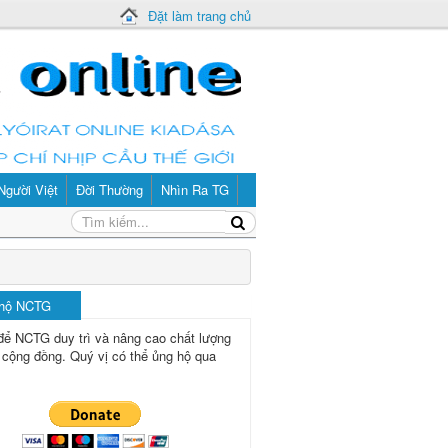
Đặt làm trang chủ
Người Việt
Đời Thường
Nhìn Ra TG
 hộ NCTG
để NCTG duy trì và nâng cao chất lượng
 cộng đồng.
Quý vị có thể ủng hộ qua