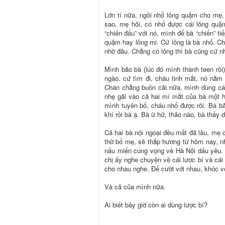
Lớn tí nữa, ngồi nhổ lông quặm cho mẹ,
sao, mẹ hỏi, có nhổ được cái lông qu
“chiến đấu” với nó, mình để bà “chiến” t
quặm hay lông mi. Cứ lông là bà nhổ. Ch
nhờ đâu. Chẳng có lông thì bà cũng cứ nh
Mình bảo bà (lúc đó mình thành teen rồi
ngào, cứ tìm đi, cháu tinh mắt, nó nằm 
Chán chẳng buồn cãi nữa, mình dùng cái
nhẹ gãi vào cả hai mí mắt của bà một hồ
mình tuyên bố, cháu nhổ được rồi. Bà b
khí rồi bà ạ. Bà ừ hữ, thảo nào, bà thấy d
Cả hai bà nội ngoại đều mất đã lâu, mẹ 
thờ bố mẹ, sẽ thắp hương từ hôm nay, n
nấu miến cúng vọng về Hà Nội dấu yêu.
chị ấy nghe chuyện về cái lược bí và cái
cho nhau nghe. Để cười với nhau, khóc v
Và cả của mình nữa.
Ai biết bây giờ còn ai dùng lược bí?