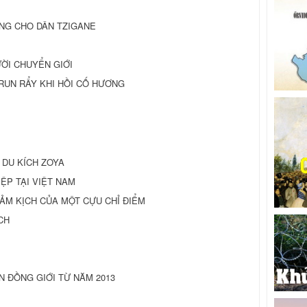
NG CHO DÂN TZIGANE
ỜI CHUYỂN GIỚI
er: RUN RẨY KHI HỒI CỐ HƯƠNG
DU KÍCH ZOYA
ỆP TẠI VIỆT NAM
 THẢM KỊCH CỦA MỘT CỰU CHỈ ĐIỂM
CH
 ĐỒNG GIỚI TỪ NĂM 2013