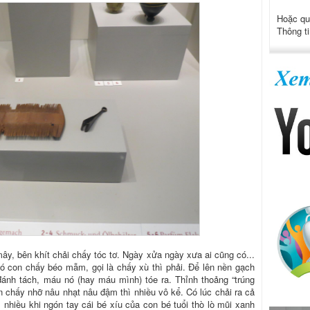
Hoặc qu
Thông ti
ây, bên khít chải chấy tóc tơ. Ngày xửa ngày xưa ai cũng có...
Có con chấy béo mẫm, gọi là chấy xù thì phải. Để lên nền gạch
đánh tách, máu nó (hay máu mình) tóe ra. Thỉnh thoảng “trúng
 chấy nhỡ nâu nhạt nâu đậm thì nhiều vô kể. Có lúc chải ra cả
nhiều khi ngón tay cái bé xíu của con bé tuổi thò lò mũi xanh