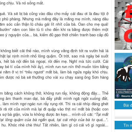
ũng chịu. Và nó sổng mất.
uê. Và sẽ bị bà củng vào đầu cho mấy cái đau ơi là đau tội ở
ục phũ phàng. Nhưng mà mắng đây là mắng mẹ mình, nàng dâu
chăm sóc cẩn thận lũ cháu gái lít nhít của bà. Oan cho mẹ quá!
“bướm” năm con liền tù tì cho đến khi ra bằng được thêm một
heo ý nguyện của... bà, kiếm đủ gạo thời chiến tranh bao cấp đủ
hông biết cãi thế nào, mình vùng vằng định tót ra vườn hái lá
ặt lại nịnh mình nhổ lông quặm. Ôi trời, sao mà ngày bé suốt
, hết bà nội đến bà ngoại, rồi đến mẹ. Nghĩ mà tức cười. Cái
tay bé tí của mình hồi ấy), mình run run nín thở muốn tóm bằng
i nằm ở vị trí “trêu ngươi” mắt bà, làm bà ngứa ngáy khó chịu.
tóm được nó bà sẽ thưởng cho vài xu chạy sang ông Sơn hàng
m bằng cách không thở, không run rẩy, không động đậy... Thế
ràng âm thanh man dại, bà đẩy phắt mình ngã ngồi xuống đất,
... làm mình ngơ ngác run rẩy rụng rời. Thì ra cái nhíp đáng ghét
Bài 
i rã rời của mình mà lại đi quặp vào thịt mí mắt bà (hoặc con
 sợ bà giận, vừa lo không được ăn kẹo... mình cố cãi: “
Tại mắt
ại lông quặm của bà ngắn quá, tại cái nhíp của bà to quá...
”.
u hu. Khóc nhè chè thiu! Tất nhiên, làm gì có cái võ gì ngoài...
Tin 