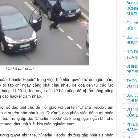
Budap
ĐỒNG
CULT
Ghi c
ĐỜI
Danh s
HUNG
"LỘ D
TOÀN
CHÍN
Hai kẻ sát nhân
PÉTE
của “Charlie Hebdo” trong việc thể hiện quyền tự do ngôn luận,
THÔN
 tờ tạp chí ngày càng phải chịu nhiều đe dọa đến từ các lực
VỤ "T
 tháng 11-2011, tòa soạn của tờ báo cũng đã bị tấn công bằng
Bầu c
bị các hacker xâm nhập.
"THƯỢ
một số đặc biệt chủ đề Hồi giáo với cái tên “Charia Hebdo”, ám
VỤ "T
áo dựa trên căn bản kinh “Qur’an”, cho phép việc đánh roi hoặc
CỦA 
 tội. Trong dịp đó, “Charlie Hebdo” đã không ngại ngần khi cho
ammad, điều mà luật Hồi giáo nghiêm cấm.
Phía 
HÀNH
ương quyết như thế, “Charlie Hebdo” thường gặp phải sự phản