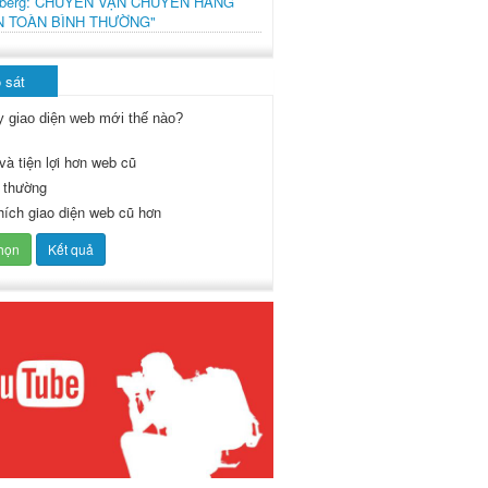
mberg: CHUYẾN VẬN CHUYỂN HÀNG
N TOÀN BÌNH THƯỜNG"
 sát
y giao diện web mới thế nào?
và tiện lợi hơn web cũ
 thường
thích giao diện web cũ hơn