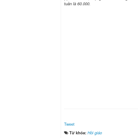
tuần là 60.000.
Tweet
Từ khóa:
Hồi giáo