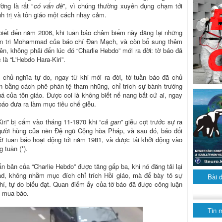
ng là rất “
có vấn đề
”, vì chúng thường xuyên đụng chạm tới
nh trị và tôn giáo một cách nhạy cảm.
i biết đến năm 2006, khi tuần báo châm biếm này đăng lại những
tiên tri Mohammad của báo chí Đan Mạch, và còn bổ sung thêm
n, không phải đến lúc đó “Charlie Hebdo” mới ra đời: tờ báo đã
là “L'Hebdo Hara-Kiri”.
chủ nghĩa tự do, ngay từ khi mới ra đời, tờ tuần báo đã chủ
n bằng cách phê phán tệ tham nhũng, chỉ trích sự bành trướng
á của tôn giáo. Được coi là không biết nể nang bất cứ ai, ngay
áo đưa ra làm mục tiêu chế giễu.
iri” bị cấm vào tháng 11-1970 khi “
cả gan
” giễu cợt trước sự ra
người hùng của nền Đệ ngũ Cộng hòa Pháp, và sau đó, báo đổi
 Tờ tuần báo hoạt động tới năm 1981, và được tái khởi động vào
 tuần (*).
n bản của “Charlie Hebdo” được tăng gấp ba, khi nó đăng tải lại
d, không nhằm mục đích chỉ trích Hồi giáo, mà để bày tỏ sự
Bài 
hí, tự do biểu đạt. Quan điểm ấy của tờ báo đã được công luận
m mua báo.
Tin 