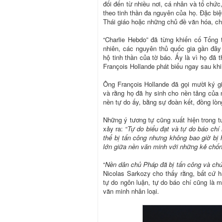
đối đến từ nhiều nơi, cá nhân và tổ chức
theo tinh thần đa nguyên của họ. Đặc bi
Thái giáo hoặc những chủ đề văn hóa, chí
“Charlie Hebdo” đã từng khiến cố Tổng t
nhiên, các nguyên thủ quốc gia gần đâ
hộ tinh thần của tờ báo. Ấy là vì họ đã
François Hollande phát biểu ngay sau khi
Ông François Hollande đã gọi mười ký gi
và rằng họ đã hy sinh cho nền tảng của
nền tự do ấy, bằng sự đoàn kết, đồng lòng
Những ý tương tự cũng xuất hiện trong t
xảy ra: “
Tự do biểu đạt và tự do báo chí 
thể bị tấn công nhưng không bao giờ bị 
lớn giữa nền văn minh với những kẻ chống
“
Nền dân chủ Pháp đã bị tấn công và chú
Nicolas Sarkozy cho thấy rằng, bất cứ 
tự do ngôn luận, tự do báo chí cũng là m
văn minh nhân loại.