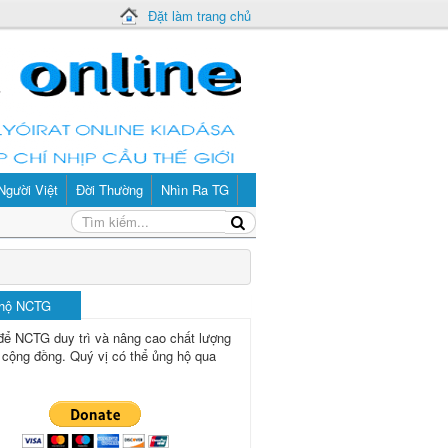
Đặt làm trang chủ
Người Việt
Đời Thường
Nhìn Ra TG
 hộ NCTG
để NCTG duy trì và nâng cao chất lượng
 cộng đồng.
Quý vị có thể ủng hộ qua