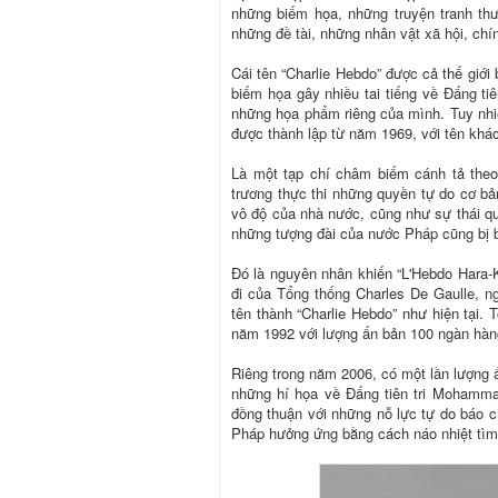
những biếm họa, những truyện tranh thườ
những đề tài, những nhân vật xã hội, chí
Cái tên “Charlie Hebdo” được cả thế giớ
biếm họa gây nhiều tai tiếng về Đấng 
những họa phẩm riêng của mình. Tuy nhiê
được thành lập từ năm 1969, với tên khác 
Là một tạp chí châm biếm cánh tả theo 
trương thực thi những quyền tự do cơ bả
vô độ của nhà nước, cũng như sự thái qu
những tượng đài của nước Pháp cũng bị b
Đó là nguyên nhân khiến “L'Hebdo Hara-K
đi của Tổng thống Charles De Gaulle, 
tên thành “Charlie Hebdo” như hiện tại.
năm 1992 với lượng ấn bản 100 ngàn hàng
Riêng trong năm 2006, có một lần lượng ấ
những hí họa về Đấng tiên tri Mohamma
đồng thuận với những nỗ lực tự do báo c
Pháp hưởng ứng bằng cách náo nhiệt tì