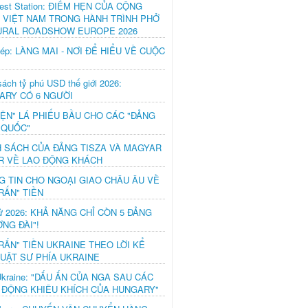
est Station: ĐIỂM HẸN CỦA CỘNG
 VIỆT NAM TRONG HÀNH TRÌNH PHỞ
URAL ROADSHOW EUROPE 2026
hép: LÀNG MAI - NƠI ĐỂ HIỂU VỀ CUỘC
ách tỷ phú USD thế giới 2026:
ARY CÓ 6 NGƯỜI
IỆN" LÁ PHIẾU BẦU CHO CÁC "ĐẢNG
 QUỐC"
H SÁCH CỦA ĐẢNG TISZA VÀ MAGYAR
R VỀ LAO ĐỘNG KHÁCH
G TIN CHO NGOẠI GIAO CHÂU ÂU VỀ
RẤN" TIỀN
ử 2026: KHẢ NĂNG CHỈ CÒN 5 ĐẢNG
NG ĐÀI"!
RẤN" TIỀN UKRAINE THEO LỜI KỂ
LUẬT SƯ PHÍA UKRAINE
Ukraine: "DẤU ẤN CỦA NGA SAU CÁC
 ĐỘNG KHIÊU KHÍCH CỦA HUNGARY"