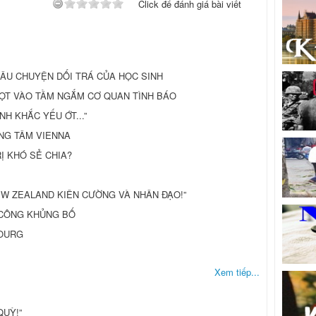
Click để đánh giá bài viết
CÂU CHUYỆN DỐI TRÁ CỦA HỌC SINH
G LỌT VÀO TẦM NGẮM CƠ QUAN TÌNH BÁO
H KHẮC YẾU ỚT...”
NG TÂM VIENNA
RỊ KHÓ SẺ CHIA?
W ZEALAND KIÊN CƯỜNG VÀ NHÂN ĐẠO!”
 CÔNG KHỦNG BỐ
BOURG
Xem tiếp...
UỲ!”