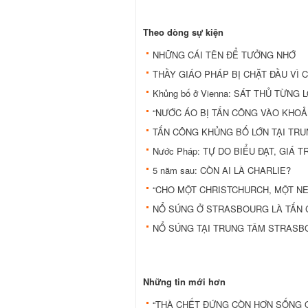
Theo dòng sự kiện
NHỮNG CÁI TÊN ĐỂ TƯỞNG NHỚ
THẦY GIÁO PHÁP BỊ CHẶT ĐẦU VÌ 
Khủng bố ở Vienna: SÁT THỦ TỪN
“NƯỚC ÁO BỊ TẤN CÔNG VÀO KHOẢN
TẤN CÔNG KHỦNG BỐ LỚN TẠI TRU
Nước Pháp: TỰ DO BIỂU ĐẠT, GIÁ T
5 năm sau: CÒN AI LÀ CHARLIE?
“CHO MỘT CHRISTCHURCH, MỘT NE
NỔ SÚNG Ở STRASBOURG LÀ TẤN
NỔ SÚNG TẠI TRUNG TÂM STRAS
Những tin mới hơn
“THÀ CHẾT ĐỨNG CÒN HƠN SỐNG Q