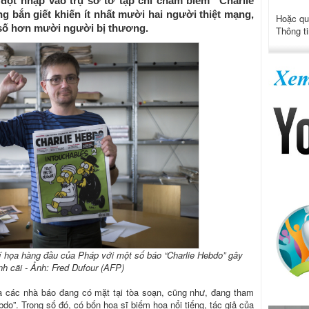
 đột nhập vào trụ sở tờ tạp chí châm biếm “Charlie
ng bắn giết khiến ít nhất mười hai người thiệt mạng,
Hoặc qu
số hơn mười người bị thương.
Thông ti
 họa hàng đầu của Pháp với một số báo “Charlie Hebdo” gây
nh cãi - Ảnh: Fred Dufour (AFP)
là các nhà báo đang có mặt tại tòa soạn, cũng như, đang tham
do”. Trong số đó, có bốn họa sĩ biếm họa nổi tiếng, tác giả của