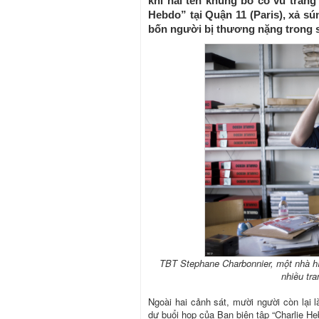
khi hai tên khủng bố có vũ trang
Hebdo” tại Quận 11 (Paris), xả sú
bốn người bị thương nặng trong 
TBT Stephane Charbonnier, một nhà hí
nhiều tra
Ngoài hai cảnh sát, mười người còn lại 
dự buổi họp của Ban biên tập “Charlie Heb