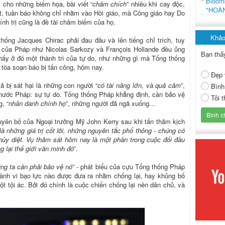
Bloo
, cho những biếm họa, bài viết “
châm chích
” nhiều khi cay độc,
"HOÀ
ệt, tuần báo không chỉ nhằm vào Hồi giáo, mà Công giáo hay Do
nh trị cũng là đề tài châm biếm của họ.
Khảo
hống Jacques Chirac phải đau đầu và lên tiếng chỉ trích, tuy
y của Pháp như Nicolas Sarkozy và François Hollande đều ủng
Bạn thấ
 thấy ở đó một thành trì của tự do, như những gì mà Tổng thống
 tòa soạn báo bị tấn công, hôm nay.
Đẹp 
ả bị sát hại là những con người “
có tài năng lớn, và quả cảm
”,
Bình
 nước Pháp: sự tự do. Tổng thống Pháp khẳng định, cần bảo vệ
Tôi 
, “
nhân danh chính họ
”, những người đã ngã xuống...
uyên bố của Ngoại trưởng Mỹ John Kerry sau khi tấn thảm kịch
là những giá trị cốt lõi, những nguyên tắc phổ thông - chúng có
hủy diệt. Vụ thảm sát hôm nay là một phần trong cuộc đối đầu
 lại thế giới văn minh đó
”.
ng ta cần phải bảo vệ nó
” - phát biểu của cựu Tổng thống Pháp
hành vi bạo lực nào được đưa ra nhằm chống lại, hay khủng bố
ột tội ác. Bởi đó chính là cuộc chiến chống lại nền dân chủ, và