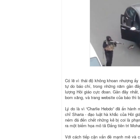
Có lẽ vì thái độ không khoan nhượng ấy 
tự do báo chí, trong những năm gần đây
lượng Hồi giáo cực đoan. Gần đây nhất,
bom xăng, và trang website của báo thì 
Lý do là vì “Charlie Hebdo” đã ấn hành 
chỉ Sharia - đạo luật hà khắc của Hồi gi
ném đá đến chết những kẻ bị coi là phạm
ra một biếm họa mô tả Đấng tiên tri Moh
Với cách tiếp cận vấn đề mạnh mẽ và c