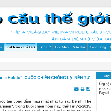
ry
Việt Nam - Thế Giới
Lịch Sử
Góc Nhìn
Văn Hóa
Cộng Đồng
Ủng
Charlie Hebdo”: CUỘC CHIẾN CHỐNG LẠI NỀN TỰ
Ủng hộ 
phục vụ
Paypal
uộc tấn công đẫm máu nhất nhất từ sau Đệ nhị Thế
arisien”, trong buổi chiều hôm nay, thứ Tư 7-1-2015,