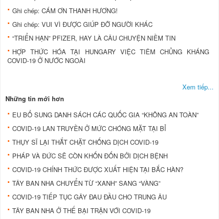
Ghi chép: CÁM ƠN THANH HƯƠNG!
Ghi chép: VUI VÌ ĐƯỢC GIÚP ĐỠ NGƯỜI KHÁC
“TRIỂN HẠN” PFIZER, HAY LÀ CÂU CHUYỆN NIỀM TIN
HỢP THỨC HÓA TẠI HUNGARY VIỆC TIÊM CHỦNG KHÁNG
COVID-19 Ở NƯỚC NGOÀI
Xem tiếp...
Những tin mới hơn
EU BỔ SUNG DANH SÁCH CÁC QUỐC GIA “KHÔNG AN TOÀN”
COVID-19 LAN TRUYỀN Ở MỨC CHÓNG MẶT TẠI BỈ
THỤY SĨ LẠI THẮT CHẶT CHỐNG DỊCH COVID-19
PHÁP VÀ ĐỨC SẼ CÒN KHỐN ĐỐN BỞI DỊCH BỆNH
COVID-19 CHÍNH THỨC ĐƯỢC XUẤT HIỆN TẠI BẮC HÀN?
TÂY BAN NHA CHUYỂN TỪ “XANH” SANG “VÀNG”
COVID-19 TIẾP TỤC GÂY ĐAU ĐẦU CHO TRUNG ÂU
TÂY BAN NHA Ở THẾ BẠI TRẬN VỚI COVID-19