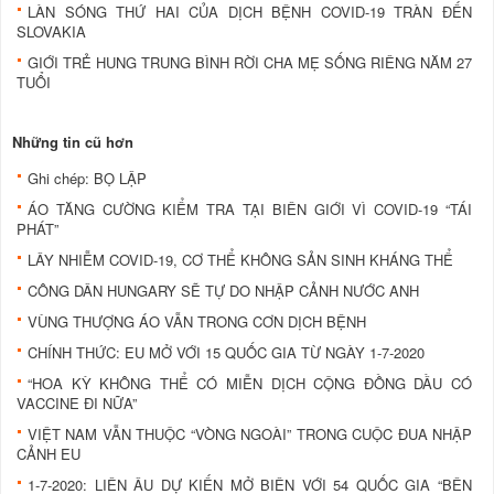
LÀN SÓNG THỨ HAI CỦA DỊCH BỆNH COVID-19 TRÀN ĐẾN
SLOVAKIA
GIỚI TRẺ HUNG TRUNG BÌNH RỜI CHA MẸ SỐNG RIÊNG NĂM 27
TUỔI
Những tin cũ hơn
Ghi chép: BỌ LẬP
ÁO TĂNG CƯỜNG KIỂM TRA TẠI BIÊN GIỚI VÌ COVID-19 “TÁI
PHÁT”
LÂY NHIỄM COVID-19, CƠ THỂ KHÔNG SẢN SINH KHÁNG THỂ
CÔNG DÂN HUNGARY SẼ TỰ DO NHẬP CẢNH NƯỚC ANH
VÙNG THƯỢNG ÁO VẪN TRONG CƠN DỊCH BỆNH
CHÍNH THỨC: EU MỞ VỚI 15 QUỐC GIA TỪ NGÀY 1-7-2020
“HOA KỲ KHÔNG THỂ CÓ MIỄN DỊCH CỘNG ĐỒNG DẦU CÓ
VACCINE ĐI NỮA”
VIỆT NAM VẪN THUỘC “VÒNG NGOÀI” TRONG CUỘC ĐUA NHẬP
CẢNH EU
1-7-2020: LIÊN ÂU DỰ KIẾN MỞ BIÊN VỚI 54 QUỐC GIA “BÊN