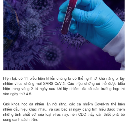
Hiện tại, có 11 biểu hiện khiến chúng ta có thể nghĩ tới khả năng bị lây
nhiễm virus chủng mới SARS-CoV-2. Các triệu chứng có thể được biểu
hiện trong vòng 2-14 ngày sau khi lây nhiễm, đa số các trường hợp thì
vào ngày thứ 4-5.
Giới khoa học đã nhiều lần nói rằng, các ca nhiễm Covid-19 thể hiện
nhiều dấu hiệu khác nhau, và các bác sĩ ngày càng tìm hiểu được thêm
những tính chất với của loại virus này, nên CDC thấy cần thiết phải bỏ
sung danh sách trên.