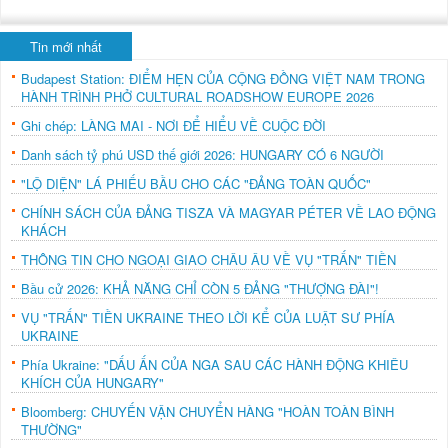
Tin mới nhất
Budapest Station: ĐIỂM HẸN CỦA CỘNG ĐỒNG VIỆT NAM TRONG
HÀNH TRÌNH PHỞ CULTURAL ROADSHOW EUROPE 2026
Ghi chép: LÀNG MAI - NƠI ĐỂ HIỂU VỀ CUỘC ĐỜI
Danh sách tỷ phú USD thế giới 2026: HUNGARY CÓ 6 NGƯỜI
"LỘ DIỆN" LÁ PHIẾU BẦU CHO CÁC "ĐẢNG TOÀN QUỐC"
CHÍNH SÁCH CỦA ĐẢNG TISZA VÀ MAGYAR PÉTER VỀ LAO ĐỘNG
KHÁCH
THÔNG TIN CHO NGOẠI GIAO CHÂU ÂU VỀ VỤ "TRẤN" TIỀN
Bầu cử 2026: KHẢ NĂNG CHỈ CÒN 5 ĐẢNG "THƯỢNG ĐÀI"!
VỤ "TRẤN" TIỀN UKRAINE THEO LỜI KỂ CỦA LUẬT SƯ PHÍA
UKRAINE
Phía Ukraine: "DẤU ẤN CỦA NGA SAU CÁC HÀNH ĐỘNG KHIÊU
KHÍCH CỦA HUNGARY"
Bloomberg: CHUYẾN VẬN CHUYỂN HÀNG "HOÀN TOÀN BÌNH
THƯỜNG"