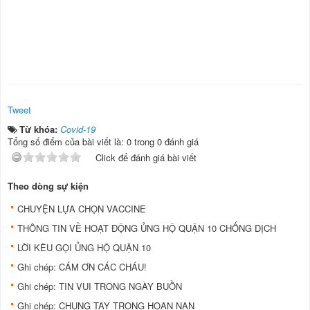
Tweet
Từ khóa:
Covid-19
Tổng số điểm của bài viết là: 0 trong 0 đánh giá
Click để đánh giá bài viết
Theo dòng sự kiện
CHUYỆN LỰA CHỌN VACCINE
THÔNG TIN VỀ HOẠT ĐỘNG ỦNG HỘ QUẬN 10 CHỐNG DỊCH
LỜI KÊU GỌI ỦNG HỘ QUẬN 10
Ghi chép: CÁM ƠN CÁC CHÁU!
Ghi chép: TIN VUI TRONG NGÀY BUỒN
Ghi chép: CHUNG TAY TRONG HOẠN NẠN