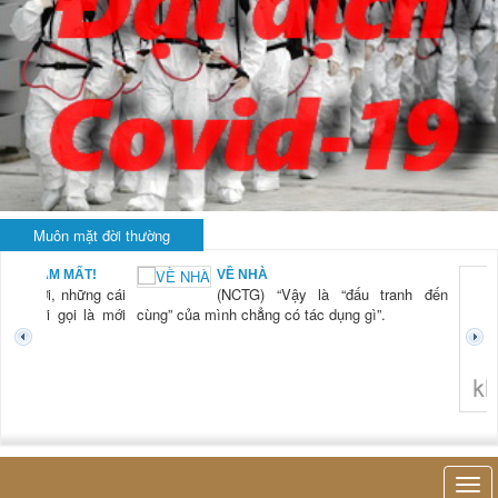
Muôn mặt đời thường
BẠN NAM MẤT!
VỀ NHÀ
TG) “Xời, những cái
(NCTG) “Vậy là “đấu tranh đến
tươi mới gọi là mới
cùng” của mình chẳng có tác dụng gì”.
không 