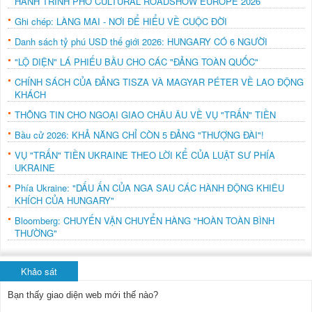
HÀNH TRÌNH PHỞ CULTURAL ROADSHOW EUROPE 2026
Ghi chép: LÀNG MAI - NƠI ĐỂ HIỂU VỀ CUỘC ĐỜI
Danh sách tỷ phú USD thế giới 2026: HUNGARY CÓ 6 NGƯỜI
"LỘ DIỆN" LÁ PHIẾU BẦU CHO CÁC "ĐẢNG TOÀN QUỐC"
CHÍNH SÁCH CỦA ĐẢNG TISZA VÀ MAGYAR PÉTER VỀ LAO ĐỘNG
KHÁCH
THÔNG TIN CHO NGOẠI GIAO CHÂU ÂU VỀ VỤ "TRẤN" TIỀN
Bầu cử 2026: KHẢ NĂNG CHỈ CÒN 5 ĐẢNG "THƯỢNG ĐÀI"!
VỤ "TRẤN" TIỀN UKRAINE THEO LỜI KỂ CỦA LUẬT SƯ PHÍA
UKRAINE
Phía Ukraine: "DẤU ẤN CỦA NGA SAU CÁC HÀNH ĐỘNG KHIÊU
KHÍCH CỦA HUNGARY"
Bloomberg: CHUYẾN VẬN CHUYỂN HÀNG "HOÀN TOÀN BÌNH
THƯỜNG"
Khảo sát
Bạn thấy giao diện web mới thế nào?