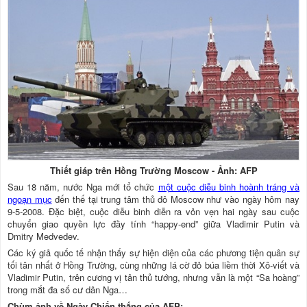
Thiết giáp trên Hồng Trường Moscow - Ảnh: AFP
Sau 18 năm, nước Nga mới tổ chức
một cuộc diễu binh hoành tráng và
ngoạn mục
đến thế tại trung tâm thủ đô Moscow như vào ngày hôm nay
9-5-2008. Đặc biệt, cuộc diễu binh diễn ra vỏn vẹn hai ngày sau cuộc
chuyển giao quyền lực đầy tính “happy-end” giữa Vladimir Putin và
Dmitry Medvedev.
Các ký giả quốc tế nhận thấy sự hiện diện của các phương tiện quân sự
tối tân nhất ở Hồng Trường, cùng những lá cờ đỏ búa liềm thời Xô-viết và
Vladimir Putin, trên cương vị tân thủ tướng, nhưng vẫn là một “Sa hoàng”
trong mắt đa số cư dân Nga…
Chùm ảnh về Ngày Chiến thắng của AFP: