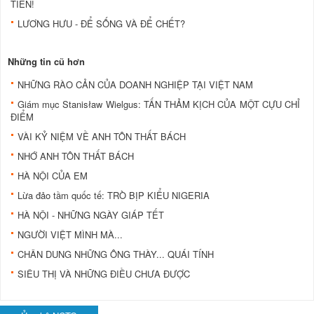
TIÊN!
LƯƠNG HƯU - ĐỂ SỐNG VÀ ĐỂ CHẾT?
Những tin cũ hơn
NHỮNG RÀO CẢN CỦA DOANH NGHIỆP TẠI VIỆT NAM
Giám mục Stanisław Wielgus: TẤN THẢM KỊCH CỦA MỘT CỰU CHỈ
ĐIỂM
VÀI KỶ NIỆM VỀ ANH TÔN THẤT BÁCH
NHỚ ANH TÔN THẤT BÁCH
HÀ NỘI CỦA EM
Lừa đảo tầm quốc tế: TRÒ BỊP KIỂU NIGERIA
HÀ NỘI - NHỮNG NGÀY GIÁP TẾT
NGƯỜI VIỆT MÌNH MÀ...
CHÂN DUNG NHỮNG ÔNG THÀY... QUÁI TÍNH
SIÊU THỊ VÀ NHỮNG ĐIỀU CHƯA ĐƯỢC