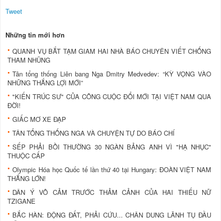
Tweet
Những tin mới hơn
QUANH VỤ BẮT TẠM GIAM HAI NHÀ BÁO CHUYÊN VIẾT CHỐNG
THAM NHŨNG
Tân tổng thống Liên bang Nga Dmitry Medvedev: “KỲ VỌNG VÀO
NHỮNG THẮNG LỢI MỚI”
"KIẾN TRÚC SƯ" CỦA CÔNG CUỘC ĐỔI MỚI TẠI VIỆT NAM QUA
ĐỜI!
GIẤC MƠ XE ĐẠP
TÂN TỔNG THỐNG NGA VÀ CHUYỆN TỰ DO BÁO CHÍ
SẾP PHẢI BỒI THƯỜNG 30 NGÀN BẢNG ANH VÌ "HẠ NHỤC"
THUỘC CẤP
Olympic Hóa học Quốc tế lần thứ 40 tại Hungary: ĐOÀN VIỆT NAM
THẮNG LỚN!
DÂN Ý VÔ CẢM TRƯỚC THẢM CẢNH CỦA HAI THIẾU NỮ
TZIGANE
BẮC HÀN: ĐỘNG ĐẤT, PHẢI CỨU... CHÂN DUNG LÃNH TỤ ĐẦU