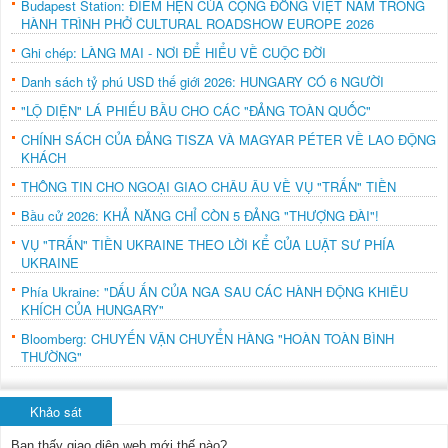
Budapest Station: ĐIỂM HẸN CỦA CỘNG ĐỒNG VIỆT NAM TRONG
HÀNH TRÌNH PHỞ CULTURAL ROADSHOW EUROPE 2026
Ghi chép: LÀNG MAI - NƠI ĐỂ HIỂU VỀ CUỘC ĐỜI
Danh sách tỷ phú USD thế giới 2026: HUNGARY CÓ 6 NGƯỜI
"LỘ DIỆN" LÁ PHIẾU BẦU CHO CÁC "ĐẢNG TOÀN QUỐC"
CHÍNH SÁCH CỦA ĐẢNG TISZA VÀ MAGYAR PÉTER VỀ LAO ĐỘNG
KHÁCH
THÔNG TIN CHO NGOẠI GIAO CHÂU ÂU VỀ VỤ "TRẤN" TIỀN
Bầu cử 2026: KHẢ NĂNG CHỈ CÒN 5 ĐẢNG "THƯỢNG ĐÀI"!
VỤ "TRẤN" TIỀN UKRAINE THEO LỜI KỂ CỦA LUẬT SƯ PHÍA
UKRAINE
Phía Ukraine: "DẤU ẤN CỦA NGA SAU CÁC HÀNH ĐỘNG KHIÊU
KHÍCH CỦA HUNGARY"
Bloomberg: CHUYẾN VẬN CHUYỂN HÀNG "HOÀN TOÀN BÌNH
THƯỜNG"
Khảo sát
Bạn thấy giao diện web mới thế nào?