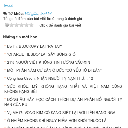
Tweet
Từ khóa:
Hồi giáo
,
burkini
Tổng số điểm của bài viết là: 0 trong 0 đánh giá
Click để đánh giá bài viết
Những tin mới hơn
Berlin: BLOCKUPY LẠI “RA TAY”
“CHARLIE HEBDO” LẠI GÂY SÓNG GIÓ
21% NGƯỜI VIỆT KHÔNG TIN TƯỞNG VẮC-XIN
MỘT PHẦN NĂM CƯ DÂN Ở ĐỨC “CÓ YẾU TỐ DI DÂN”
Cộng hòa Czech: NHẬN NGƯỜI TỴ NẠN THỨ... 12
SỨC KHỎE, MỸ KHÔNG HẠNG NHẤT VÀ VIỆT NAM CŨNG
KHÔNG HẠNG BÉT
ĐÔNG ÂU HÃY HỌC CÁCH THÍCH DỰ ÁN PHÂN BỔ NGƯỜI TỴ
NẠN CỦA EU
Vụ MH17: VÒNG KIM CÔ ĐANG SIẾT LẠI VỚI LIÊN BANG NGA
Ô NHIỄM KHÔNG KHÍ NGUY HIỂM HƠN KHÓI THUỐC LÁ