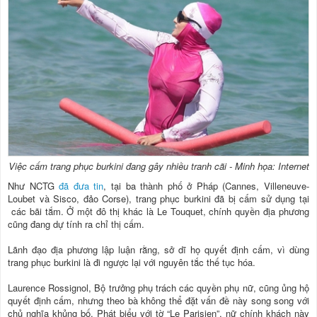
Việc cấm trang phục burkini đang gây nhiều tranh cãi - Minh họa: Internet
Như NCTG
đã đưa tin
, tại ba thành phố ở Pháp (Cannes, Villeneuve-
Loubet và Sisco, đảo Corse), trang phục burkini đã bị cấm sử dụng tại
các bãi tắm. Ở một đô thị khác là Le Touquet, chính quyền địa phương
cũng đang dự tính ra chỉ thị cấm.
Lãnh đạo địa phương lập luận rằng, sở dĩ họ quyết định cấm, vì dùng
trang phục burkini là đi ngược lại với nguyên tắc thế tục hóa.
Laurence Rossignol, Bộ trưởng phụ trách các quyền phụ nữ, cũng ủng hộ
quyết định cấm, nhưng theo bà không thể đặt vấn đề này song song với
chủ nghĩa khủng bố. Phát biểu với tờ “Le Parisien”, nữ chính khách này