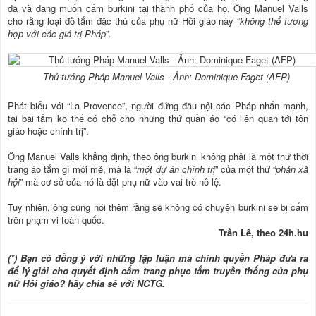
đã và đang muốn cấm burkini tại thành phố của họ. Ông Manuel Valls
cho rằng loại đồ tắm đặc thù của phụ nữ Hồi giáo này “
không thể tương
hợp với các giá trị Pháp
”.
Thủ tướng Pháp Manuel Valls - Ảnh: Dominique Faget (AFP)
Phát biểu với “La Provence”, người đứng đầu nội các Pháp nhấn mạnh,
tại bãi tắm ko thể có chỗ cho những thứ quần áo “có liên quan tới tôn
giáo hoặc chính trị”.
Ông Manuel Valls khẳng định, theo ông burkini không phải là một thứ thời
trang áo tắm gì mới mẻ, mà là “
một dự án chính trị
” của một thứ “
phản xã
hội
” mà cơ sở của nó là đặt phụ nữ vào vai trò nô lệ.
Tuy nhiên, ông cũng nói thêm rằng sẽ không có chuyện burkini sẽ bị cấm
trên phạm vi toàn quốc.
Trần Lê, theo 24h.hu
(*) Bạn có đồng ý với những lập luận mà chính quyền Pháp đưa ra
để lý giải cho quyết định cấm trang phục tắm truyền thống của phụ
nữ Hồi giáo? hãy chia sẻ với NCTG.