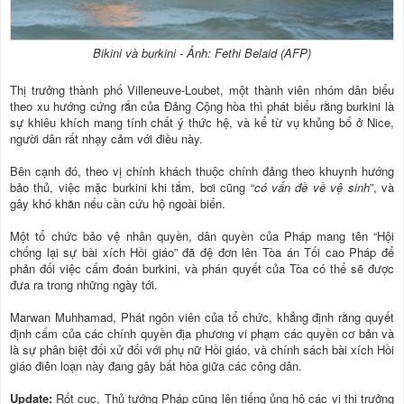
Bikini và burkini - Ảnh: Fethi Belaid (AFP)
Thị trưởng thành phố Villeneuve-Loubet, một thành viên nhóm dân biểu
theo xu hướng cứng rắn của Đảng Cộng hòa thì phát biểu rằng burkini là
sự khiêu khích mang tính chất ý thức hệ, và kể từ vụ khủng bố ở Nice,
người dân rất nhạy cảm với điều này.
Bên cạnh đó, theo vị chính khách thuộc chính đảng theo khuynh hướng
bảo thủ, việc mặc burkini khi tắm, bơi cũng “
có vấn đề về vệ sinh
”, và
gây khó khăn nếu cần cứu hộ ngoài biển.
Một tổ chức bảo vệ nhân quyền, dân quyền của Pháp mang tên “Hội
chống lại sự bài xích Hồi giáo” đã đệ đơn lên Tòa án Tối cao Pháp để
phản đối việc cấm đoán burkini, và phán quyết của Tòa có thể sẽ được
đưa ra trong những ngày tới.
Marwan Muhhamad, Phát ngôn viên của tổ chức, khẳng định rằng quyết
định cấm của các chính quyền địa phương vi phạm các quyền cơ bản và
là sự phân biệt đối xử đối với phụ nữ Hồi giáo, và chính sách bài xích Hồi
giáo điên loạn này đang gây bất hòa giữa các công dân.
Update:
Rốt cục, Thủ tướng Pháp cũng lên tiếng ủng hộ các vị thị trưởng