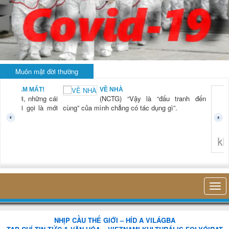
Muôn mặt đời thường
BẠN NAM MẤT!
VỀ NHÀ
TG) “Xời, những cái
(NCTG) “Vậy là “đấu tranh đến
tươi mới gọi là mới
cùng” của mình chẳng có tác dụng gì”.
không 
NHỊP CẦU THẾ GIỚI – HÍD A VILÁGBA