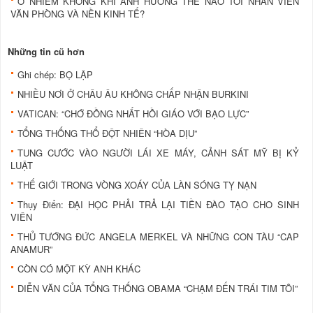
Ô NHIỄM KHÔNG KHÍ ẢNH HƯỞNG THẾ NÀO TỚI NHÂN VIÊN
VĂN PHÒNG VÀ NỀN KINH TẾ?
Những tin cũ hơn
Ghi chép: BỌ LẬP
NHIỀU NƠI Ở CHÂU ÂU KHÔNG CHẤP NHẬN BURKINI
VATICAN: “CHỚ ĐỒNG NHẤT HỒI GIÁO VỚI BẠO LỰC”
TỔNG THỐNG THỔ ĐỘT NHIÊN “HÒA DỊU”
TUNG CƯỚC VÀO NGƯỜI LÁI XE MÁY, CẢNH SÁT MỸ BỊ KỶ
LUẬT
THẾ GIỚI TRONG VÒNG XOÁY CỦA LÀN SÓNG TỴ NẠN
Thụy Điển: ĐẠI HỌC PHẢI TRẢ LẠI TIỀN ĐÀO TẠO CHO SINH
VIÊN
THỦ TƯỚNG ĐỨC ANGELA MERKEL VÀ NHỮNG CON TÀU “CAP
ANAMUR”
CÒN CÓ MỘT KỲ ANH KHÁC
DIỄN VĂN CỦA TỔNG THỐNG OBAMA “CHẠM ĐẾN TRÁI TIM TÔI”