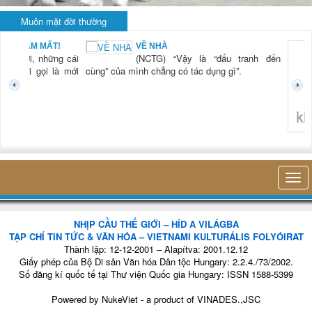
Muôn mặt đời thường
BẠN NAM MẤT!
VỀ NHÀ
TG) “Xời, những cái
(NCTG) “Vậy là “đấu tranh đến
tươi mới gọi là mới
cùng” của mình chẳng có tác dụng gì”.
không 
NHỊP CẦU THẾ GIỚI – HÍD A VILÁGBA
TẠP CHÍ TIN TỨC & VĂN HÓA – VIETNAMI KULTURÁLIS FOLYÓIRAT
Thành lập: 12-12-2001 – Alapítva: 2001.12.12
Giấy phép của Bộ Di sản Văn hóa Dân tộc Hungary: 2.2.4./73/2002.
Số đăng kí quốc tế tại Thư viện Quốc gia Hungary: ISSN 1588-5399
Powered by
NukeViet
- a product of
VINADES.,JSC