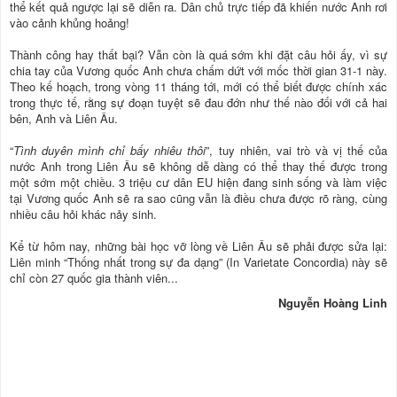
thể kết quả ngược lại sẽ diễn ra. Dân chủ trực tiếp đã khiến nước Anh rơi
vào cảnh khủng hoảng!
Thành công hay thất bại? Vẫn còn là quá sớm khi đặt câu hỏi ấy, vì sự
chia tay của Vương quốc Anh chưa chấm dứt với mốc thời gian 31-1 này.
Theo kế hoạch, trong vòng 11 tháng tới, mới có thể biết được chính xác
trong thực tế, rằng sự đoạn tuyệt sẽ đau đớn như thế nào đối với cả hai
bên, Anh và Liên Âu.
“
Tình duyên mình chỉ bấy nhiêu thôi
”, tuy nhiên, vai trò và vị thế của
nước Anh trong Liên Âu sẽ không dễ dàng có thể thay thế được trong
một sớm một chiều. 3 triệu cư dân EU hiện đang sinh sống và làm việc
tại Vương quốc Anh sẽ ra sao cũng vẫn là điều chưa được rõ ràng, cùng
nhiều câu hỏi khác nảy sinh.
Kể từ hôm nay, những bài học vỡ lòng về Liên Âu sẽ phải được sửa lại:
Liên minh “Thống nhất trong sự đa dạng” (In Varietate Concordia) này sẽ
chỉ còn 27 quốc gia thành viên...
Nguyễn Hoàng Linh