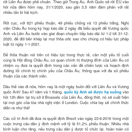
rời Liên Âu được phê chuẩn. Theo giờ Trung Âu, Anh Quốc sẽ rời EU vào
hồi nửa đêm hôm nay, 31/1/2020, sau gần 3,5 năm đàm phán với rất
nhiều tấn bi hài kịch.
Rốt cục, với 621 phiếu thuận, 49 phiếu chống và 13 phiếu trắng, Nghị
viện Châu Âu trong kỳ họp kéo dài 2 ngày đã biểu quyết để Vương quốc
Anh và Liên Âu bước vào giai đoạn chuyển tiếp kéo dài từ 1-2 tới 31-12-
2020, để đôi bên khép lại mọi thỏa ước sao cho chúng có hiệu lực pháp
luật từ ngày 1-1-2021.
Để thỏa thuận nói trên có hiệu lực trong thực tế, cần một yếu tố cuối
cùng là Hội đồng Châu Âu, cơ quan chính trị thượng đỉnh của Liên Âu có
nhiệm vụ đưa ra quyết định trong các vấn đề chiến lược và hoạch định
đường lối chính trị chính yếu của Châu Âu, thông qua với đa số phiếu
thuận của các thành viên.
Dầu thế nào đi nữa, hôm nay là một ngày buồn đối với Liên Âu và Vương
quốc Anh! Sau 47 năm và 1 tháng,
quốc kỳ Anh sẽ được hạ xuống
vào
hồi 12h đêm tại trụ sở ở Brussels của Liên Âu, đồng thời, nó sẽ xuất hiện
tại mọi góc của tòa nhà nghị viện ở London. Cuộc chia tay sẽ chính thức
diễn ra như thế!
Các cử tri Anh đã đưa ra quyết định Brexit vào ngày 23-6-2016 trong một
cuộc trưng cầu dân ý định mệnh với tỷ lệ 51,2% phiếu thuận. Nhiều nhà
bình luận cho rằng, nếu trưng cầu dân ý được tổ chức lại, hoàn toàn có