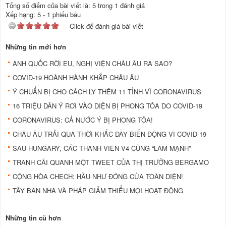
Tổng số điểm của bài viết là: 5 trong 1 đánh giá
Xếp hạng:
5
-
1
phiếu bầu
Click để đánh giá bài viết
Những tin mới hơn
ANH QUỐC RỜI EU, NGHỊ VIỆN CHÂU ÂU RA SAO?
COVID-19 HOÀNH HÀNH KHẮP CHÂU ÂU
Ý CHUẨN BỊ CHO CÁCH LY THÊM 11 TỈNH VÌ CORONAVIRUS
16 TRIỆU DÂN Ý RƠI VÀO DIỆN BỊ PHONG TỎA DO COVID-19
CORONAVIRUS: CẢ NƯỚC Ý BỊ PHONG TỎA!
CHÂU ÂU TRẢI QUA THỜI KHẮC ĐẦY BIẾN ĐỘNG VÌ COVID-19
SAU HUNGARY, CÁC THÀNH VIÊN V4 CŨNG “LÀM MẠNH”
TRANH CÃI QUANH MỘT TWEET CỦA THỊ TRƯỞNG BERGAMO
CỘNG HÒA CHECH: HẦU NHƯ ĐÓNG CỬA TOÀN DIỆN!
TÂY BAN NHA VÀ PHÁP GIẢM THIỂU MỌI HOẠT ĐỘNG
Những tin cũ hơn