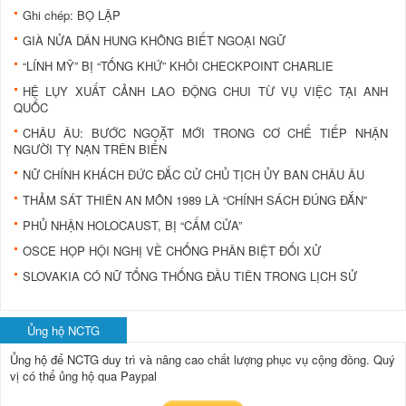
Ghi chép: BỌ LẬP
GIÀ NỬA DÂN HUNG KHÔNG BIẾT NGOẠI NGỮ
“LÍNH MỸ” BỊ “TỐNG KHỨ” KHỎI CHECKPOINT CHARLIE
HỆ LỤY XUẤT CẢNH LAO ĐỘNG CHUI TỪ VỤ VIỆC TẠI ANH
QUỐC
CHÂU ÂU: BƯỚC NGOẶT MỚI TRONG CƠ CHẾ TIẾP NHẬN
NGƯỜI TỴ NẠN TRÊN BIỂN
NỮ CHÍNH KHÁCH ĐỨC ĐẮC CỬ CHỦ TỊCH ỦY BAN CHÂU ÂU
THẢM SÁT THIÊN AN MÔN 1989 LÀ “CHÍNH SÁCH ĐÚNG ĐẮN”
PHỦ NHẬN HOLOCAUST, BỊ “CẤM CỬA”
OSCE HỌP HỘI NGHỊ VỀ CHỐNG PHÂN BIỆT ĐỐI XỬ
SLOVAKIA CÓ NỮ TỔNG THỐNG ĐẦU TIÊN TRONG LỊCH SỬ
Ủng hộ NCTG
Ủng hộ để NCTG duy trì và nâng cao chất lượng phục vụ cộng đồng.
Quý
vị có thể ủng hộ qua Paypal