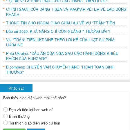
"LỘ DIỆN" LÁ PHIẾU BẦU CHO CÁC "ĐẢNG TOÀN QUỐC"
CHÍNH SÁCH CỦA ĐẢNG TISZA VÀ MAGYAR PÉTER VỀ LAO ĐỘNG
KHÁCH
THÔNG TIN CHO NGOẠI GIAO CHÂU ÂU VỀ VỤ "TRẤN" TIỀN
Bầu cử 2026: KHẢ NĂNG CHỈ CÒN 5 ĐẢNG "THƯỢNG ĐÀI"!
VỤ "TRẤN" TIỀN UKRAINE THEO LỜI KỂ CỦA LUẬT SƯ PHÍA
UKRAINE
Phía Ukraine: "DẤU ẤN CỦA NGA SAU CÁC HÀNH ĐỘNG KHIÊU
KHÍCH CỦA HUNGARY"
Bloomberg: CHUYẾN VẬN CHUYỂN HÀNG "HOÀN TOÀN BÌNH
THƯỜNG"
Khảo sát
Bạn thấy giao diện web mới thế nào?
Đẹp và tiện lợi hơn web cũ
Bình thường
Tôi thích giao diện web cũ hơn