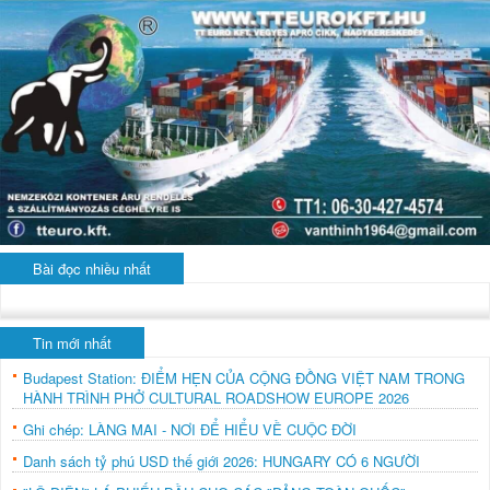
Bài đọc nhiều nhất
Tin mới nhất
Budapest Station: ĐIỂM HẸN CỦA CỘNG ĐỒNG VIỆT NAM TRONG
HÀNH TRÌNH PHỞ CULTURAL ROADSHOW EUROPE 2026
Ghi chép: LÀNG MAI - NƠI ĐỂ HIỂU VỀ CUỘC ĐỜI
Danh sách tỷ phú USD thế giới 2026: HUNGARY CÓ 6 NGƯỜI