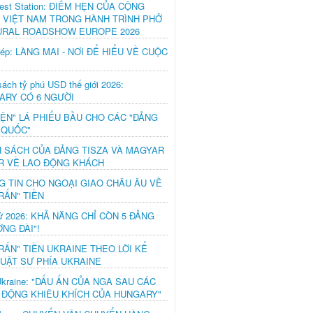
est Station: ĐIỂM HẸN CỦA CỘNG
 VIỆT NAM TRONG HÀNH TRÌNH PHỞ
URAL ROADSHOW EUROPE 2026
hép: LÀNG MAI - NƠI ĐỂ HIỂU VỀ CUỘC
ách tỷ phú USD thế giới 2026:
ARY CÓ 6 NGƯỜI
IỆN" LÁ PHIẾU BẦU CHO CÁC "ĐẢNG
 QUỐC"
H SÁCH CỦA ĐẢNG TISZA VÀ MAGYAR
R VỀ LAO ĐỘNG KHÁCH
G TIN CHO NGOẠI GIAO CHÂU ÂU VỀ
RẤN" TIỀN
ử 2026: KHẢ NĂNG CHỈ CÒN 5 ĐẢNG
NG ĐÀI"!
RẤN" TIỀN UKRAINE THEO LỜI KỂ
LUẬT SƯ PHÍA UKRAINE
Ukraine: "DẤU ẤN CỦA NGA SAU CÁC
 ĐỘNG KHIÊU KHÍCH CỦA HUNGARY"