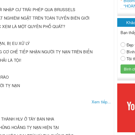
Bloo
"HOÀ
I NHẬP CƯ TRÁI PHÉP QUA BRUSSELS
SOÁT NGHIÊM NGẶT TRÊN TOÀN TUYẾN BIÊN GIỚI
Khảo
ƯỢC XEM LÀ MỘT QUYỀN PHỔ QUÁT?
Bạn thấ
N, BỊ EU XỬ LÝ
Đẹp 
Bình
 CƠ CHẾ TIẾP NHẬN NGƯỜI TỴ NẠN TRÊN BIỂN
Tôi 
ẢI LÀ TỘI!
 RÀO
ỜI TỴ NẠN
Xem tiếp...
 THÀNH HLV Ở TÂY BAN NHA
HỦNG HOẢNG TỴ NẠN HIỆN TẠI