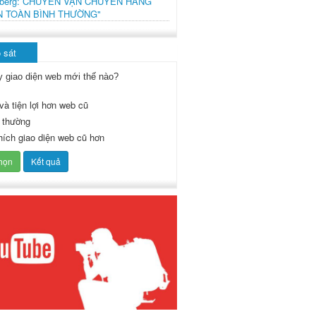
mberg: CHUYẾN VẬN CHUYỂN HÀNG
N TOÀN BÌNH THƯỜNG"
 sát
y giao diện web mới thế nào?
và tiện lợi hơn web cũ
 thường
thích giao diện web cũ hơn