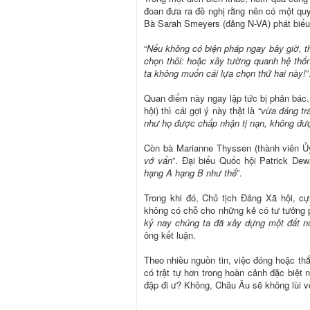
đoan đưa ra đề nghị rằng nên có một quy
Bà Sarah Smeyers (đảng N-VA) phát biểu
“
Nếu không có biện pháp ngay bây giờ, th
chọn thôi: hoặc xây tường quanh hệ thố
ta không muốn cái lựa chọn thứ hai này!
”
Quan điểm này ngay lập tức bị phản bác.
hội) thì cái gợi ý này thật là “
vừa đáng tr
như họ được chấp nhận tị nạn, không đư
Còn bà Marianne Thyssen (thành viên Ủy
vớ vẩn
”. Đại biểu Quốc hội Patrick De
hạng A hạng B như thế
”.
Trong khi đó, Chủ tịch Đảng Xã hội, cự
không có chỗ cho những kẻ có tư tưởng p
kỷ nay chúng ta đã xây dựng một đất n
ông kết luận.
Theo nhiều nguồn tin, việc đóng hoặc thắt
có trật tự hơn trong hoàn cảnh đặc biệt 
đập đi ư? Không, Châu Âu sẽ không lùi v