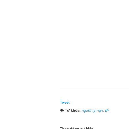
Tweet
Từ khóa:
người tỵ nạn
,
Bỉ
Theo dòng sự kiện