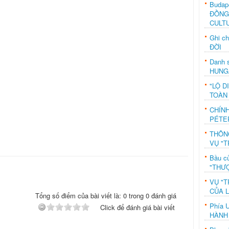
Budap
ĐỒNG
CULT
Ghi c
ĐỜI
Danh s
HUNG
"LỘ D
TOÀN
CHÍN
PÉTE
THÔN
VỤ "T
Bầu c
"THƯỢ
VỤ "T
CỦA 
Tổng số điểm của bài viết là: 0 trong 0 đánh giá
Phía 
Click để đánh giá bài viết
HÀNH