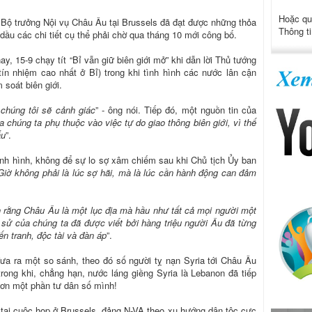
Hoặc qu
c Bộ trưởng Nội vụ Châu Âu tại Brussels đã đạt được những thỏa
Thông ti
dầu các chi tiết cụ thể phải chờ qua tháng 10 mới công bố.
y, 15-9 chạy tít “Bỉ vẫn giữ biên giới mở” khi dẫn lời Thủ tướng
tín nhiệm cao nhất ở Bỉ) trong khi tình hình các nước lân cận
soát biên giới.
 chúng tôi sẽ cảnh giác
” - ông nói. Tiếp đó, một nguồn tin của
a chúng ta phụ thuộc vào việc tự do giao thông biên giới, vì thế
ẩu
”.
nh hình, không để sự lo sợ xâm chiếm sau khi Chủ tịch Ủy ban
Giờ không phải là lúc sợ hãi, mà là lúc cần hành động can đảm
 rằng Châu Âu là một lục địa mà hầu như tất cả mọi người một
h sử của chúng ta đã được viết bởi hàng triệu người Âu đã từng
iến tranh, độc tài và đàn áp
”.
ưa ra một so sánh, theo đó số người tỵ nạn Syria tới Châu Âu
ong khi, chẳng hạn, nước láng giềng Syria là Lebanon đã tiếp
hơn một phần tư dân số mình!
tại cuộc họp ở Brussels, đảng N-VA theo xu hướng dân tộc cực