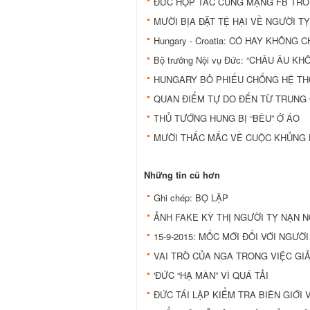
ĐỨC HỢP TÁC CÙNG MẠNG FB TRON
MƯỜI BỊA ĐẶT TỆ HẠI VỀ NGƯỜI T
Hungary - Croatia: CÓ HAY KHÔNG C
Bộ trưởng Nội vụ Đức: “CHÂU ÂU K
HUNGARY BỎ PHIẾU CHỐNG HỆ TH
QUAN ĐIỂM TỰ DO ĐẾN TỪ TRUNG 
THỦ TƯỚNG HUNG BỊ “BÊU” Ở ÁO
MƯỜI THẮC MẮC VỀ CUỘC KHỦNG H
Những tin cũ hơn
Ghi chép: BỌ LẬP
ẢNH FAKE KỲ THỊ NGƯỜI TỴ NẠN 
15-9-2015: MỐC MỚI ĐỐI VỚI NGƯỜ
VAI TRÒ CỦA NGA TRONG VIỆC GI
'ĐỨC “HẠ MÀN” VÌ QUÁ TẢI
ĐỨC TÁI LẬP KIỂM TRA BIÊN GIỚI 