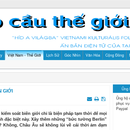
ry
Việt Nam - Thế Giới
Lịch Sử
Góc Nhìn
Văn Hóa
Cộng Đồng
Ủng
 GIỚI
Ủng hộ 
phục vụ
Paypal
kiểm soát biên giới chỉ là biện pháp tạm thời để mọi
ảnh đặc biệt này. Xây thêm những “bức tường Berlin”
ư? Không, Châu Âu sẽ không lùi về cái thời ảm đạm