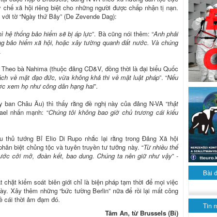
 chế xã hội riêng biệt cho những người được chấp nhận tị nạn.
 với tờ “Ngày thứ Bảy” (De Zevende Dag):
ì hệ thống bảo hiểm sẽ bị áp lực
”. Bà cũng nói thêm: “
Anh phải
ng bảo hiểm xã hội, hoặc xây tường quanh đất nước. Và chúng
.
 Theo bà Nahima (thuộc đảng CD&V, đồng thời là đại biểu Quốc
ách về mặt đạo đức, vừa không khả thi về mặt luật pháp
”. “
Nếu
ợc xem họ như công dân hạng hai
”.
 ban Châu Âu) thì thấy rằng đề nghị này của đảng N-VA “
thật
wael nhấn mạnh: “
Chúng tôi không bao giờ chủ trương cái kiểu
u thủ tướng Bỉ Elio Di Rupo nhắc lại rằng trong Đảng Xã hội
hân biệt chủng tộc và tuyên truyền tư tưởng này. “
Từ nhiều thế
ước cởi mở, đoàn kết, bao dung. Chúng ta nên giữ như vậy
” -
Bài 
 chặt kiểm soát biên giới chỉ là biện pháp tạm thời để mọi việc
này. Xây thêm những “bức tường Berlin” nữa để rồi lại mất công
ề cái thời ảm đạm đó.
Tin 
Tâm An, từ Brussels (Bỉ)