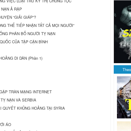
G VIỆC LOẠI TRỪ KỲ THỊ CHỦNG TỘC
Ỵ NẠN Ả RẬP
HUYỆN “GIẢI GIÁP”?
HÔNG THỂ TIẾP NHẬN TẤT CẢ MỌI NGƯỜI”
ỐNG PHÂN BỔ NGƯỜI TỴ NẠN
QUỐC CỦA TẬP CẬN BÌNH
OẢNG DI DÂN (Phần 1)
Theo
NGẬP TRÀN MẠNG INTERNET
I TỴ NẠN VÀ SERBIA
ẢI QUYẾT KHỦNG HOẢNG TẠI SYRIA
VỚI ÁO