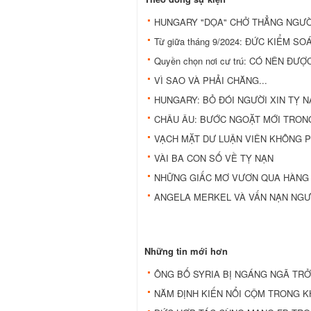
HUNGARY "DỌA" CHỞ THẲNG NGƯỜ
Từ giữa tháng 9/2024: ĐỨC KIỂM 
Quyền chọn nơi cư trú: CÓ NÊN Đ
VÌ SAO VÀ PHẢI CHĂNG...
HUNGARY: BỎ ĐÓI NGƯỜI XIN TỴ NẠ
CHÂU ÂU: BƯỚC NGOẶT MỚI TRONG
VẠCH MẶT DƯ LUẬN VIÊN KHÔNG PH
VÀI BA CON SỐ VỀ TỴ NẠN
NHỮNG GIẤC MƠ VƯƠN QUA HÀNG
ANGELA MERKEL VÀ VẤN NẠN NGƯ
Những tin mới hơn
ÔNG BỐ SYRIA BỊ NGÁNG NGÃ TRỞ
NĂM ĐỊNH KIẾN NỔI CỘM TRONG K