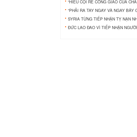
“HIỂU CỘI RỄ CÔNG GIÁO CỦA CHÂ
“PHẢI RA TAY NGAY VÀ NGAY BÂY 
SYRIA TỪNG TIẾP NHẬN TỴ NẠN N
ĐỨC LAO ĐAO VÌ TIẾP NHẬN NGƯỜ