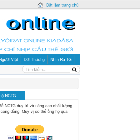
Đặt làm trang chủ
Người Việt
Đời Thường
Nhìn Ra TG
 hộ NCTG
để NCTG duy trì và nâng cao chất lượng
 cộng đồng.
Quý vị có thể ủng hộ qua