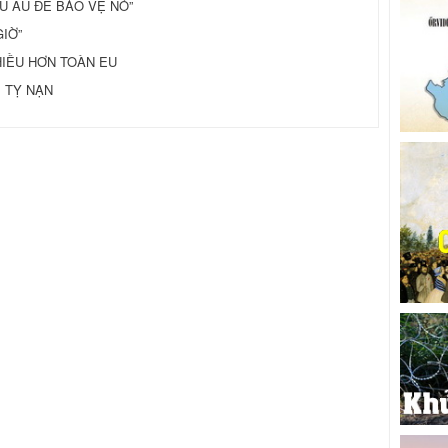
U ÂU ĐỂ BẢO VỆ NÓ”
GIỜ”
HIỀU HƠN TOÀN EU
I TỴ NẠN