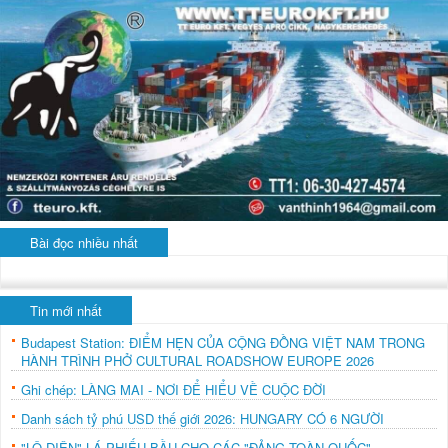
Bài đọc nhiều nhất
Tin mới nhất
Budapest Station: ĐIỂM HẸN CỦA CỘNG ĐỒNG VIỆT NAM TRONG
HÀNH TRÌNH PHỞ CULTURAL ROADSHOW EUROPE 2026
Ghi chép: LÀNG MAI - NƠI ĐỂ HIỂU VỀ CUỘC ĐỜI
Danh sách tỷ phú USD thế giới 2026: HUNGARY CÓ 6 NGƯỜI
"LỘ DIỆN" LÁ PHIẾU BẦU CHO CÁC "ĐẢNG TOÀN QUỐC"