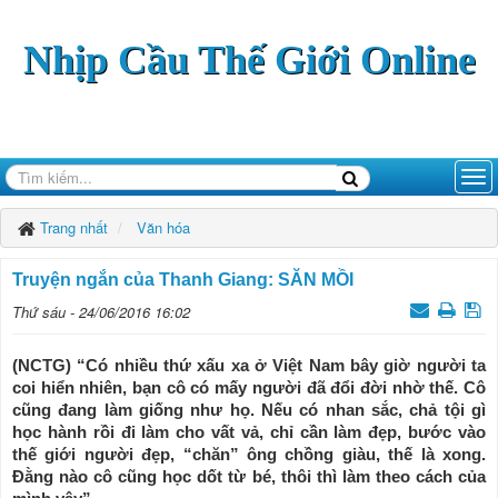
Nhịp Cầu Thế Giới Online
Trang nhất
Văn hóa
Truyện ngắn của Thanh Giang: SĂN MỒI
Thứ sáu - 24/06/2016 16:02
(NCTG) “Có nhiều thứ xấu xa ở Việt Nam bây giờ người ta
coi hiển nhiên, bạn cô có mấy người đã đổi đời nhờ thế. Cô
cũng đang làm giống như họ. Nếu có nhan sắc, chả tội gì
học hành rồi đi làm cho vất vả, chỉ cần làm đẹp, bước vào
thế giới người đẹp, “chăn” ông chồng giàu, thế là xong.
Đằng nào cô cũng học dốt từ bé, thôi thì làm theo cách của