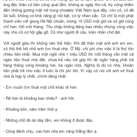
ông độc thân có tiền cũng quái lắm, không ai ngây thơ cả, họ cũng nhắm
đến những gương mặt trẻ trung showbiz Việt Nam qua đây, còn cô, cô đã
34 tuổi, không có khả năng gì nổi bật, có tý nhan sắc. Cô chỉ là một phát
thanh viên với giọng Hà Nội chuẩn, lương 15 USD một giờ và số giờ cũng
chỉ hơn 100 mỗi tháng. Thu nhập không đáng bao nhiêu nhưng công việc
này cho cô cơ hội gặp gỡ. Cô như người đi câu, kiên nhẫn chờ đợi.
Với người giàu thì không nên thể hiện. Khi đã thân mật anh anh em em,
cô thỏ thẻ hỏi nhờ anh tìm thuê nhà. Ở Mỹ, chi phí cho việc ở là thứ tốn
nhiều tiền nhất. Mua một ngôi nhà 1 triệu USD thì mỗi tháng vẫn mất cả
ngàn tiền thuế nhà đất, chưa kể nếu trả góp thì lãi ngân hàng phải trả
hàng tháng cũng khoảng hai, ba ngàn nữa. Nghĩa là dù có nhà, khoản
tiền phải trả cho việc ở luôn là chi phí lớn. Vì vậy cô nói với anh về thuê
nhà là hợp lý nhất, chính đáng nhất.
- Em muốn tìm thuê một chỗ khác rẻ hơn.
- Rẻ hơn là khoảng bao nhiêu? - anh hỏi.
- Khoảng bốn, năm trăm thôi ạ.
- Những chỗ đó dơ dáy lắm, em không ở được đâu.
- Cũng đành chịu, cao hơn nữa em căng thẳng lắm ạ.