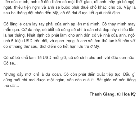
tiền của mình, anh sẽ đến thăm cô một thời gian, rồi anh thấy gò bó ngột
ngạt, thiếu tiện nghi và anh sẽ buộc phải thuê chỗ khác cho cô. Vậy là
sau ba tháng đặt chân đến Mỹ, cô đã đạt được kết quả nhất định.
Cô lặng lẽ cầm lấy tay phải của anh ấp lên má mình. Cô thấy mình may
mắn quá. Cứ đà này, cô biết cô cũng sẽ chỉ ở căn nhà đẹp này nhiều lắm
là hai tháng. Nhất định cô phải làm cho anh đón cô về nhà của anh, ngôi
nhà 5 triệu USD trên đồi, và quan trọng là anh sẽ làm thủ tục kết hôn với
cô ở tháng thứ sáu, thời điểm cô hết hạn lưu trú ở Mỹ.
Cô sẽ bỏ chỗ làm 15 USD mỗi giờ, cô sẽ sinh cho anh vài đứa con nữa.
Cô sẽ...
Nhưng đấy mới chỉ là dự đoán. Cô còn phải diễn xuất tiếp tục. Dẫu gì
cũng mới chỉ moi được một ngàn, vẫn còn quá ít. Bất giác cô nén tiếng
thở dài...
Thanh Giang, từ Hoa Kỳ