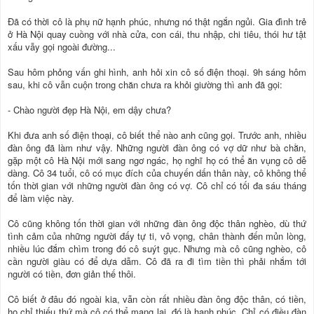
Đã có thời cô là phụ nữ hạnh phúc, nhưng nó thật ngắn ngủi. Gia đình trẻ
ở Hà Nội quay cuồng với nhà cửa, con cái, thu nhập, chi tiêu, thói hư tật
xấu vẫy gọi ngoài đường...
Sau hôm phỏng vấn ghi hình, anh hỏi xin cô số điện thoại. 9h sáng hôm
sau, khi cô vẫn cuộn trong chăn chưa ra khỏi giường thì anh đã gọi:
- Chào người đẹp Hà Nội, em dậy chưa?
Khi đưa anh số điện thoại, cô biết thể nào anh cũng gọi. Trước anh, nhiều
đàn ông đã làm như vậy. Những người đàn ông có vợ dữ như bà chằn,
gặp một cô Hà Nội mới sang ngơ ngác, họ nghĩ họ có thể ăn vụng cô dễ
dàng. Cô 34 tuổi, cô có mục đích của chuyến dấn thân này, cô không thể
tốn thời gian với những người đàn ông có vợ. Cô chỉ có tối đa sáu tháng
để làm việc này.
Cô cũng không tốn thời gian với những đàn ông độc thân nghèo, dù thứ
tình cảm của những người đấy tự ti, vô vọng, chân thành đến mủn lòng,
nhiều lúc đắm chìm trong đó cô suýt gục. Nhưng mà cô cũng nghèo, cô
cần người giàu có để dựa dẫm. Cô đã ra đi tìm tiền thì phải nhắm tới
người có tiền, đơn giản thế thôi.
Cô biết ở đâu đó ngoài kia, vẫn còn rất nhiều đàn ông độc thân, có tiền,
họ chỉ thiếu thứ mà cô có thể mang lại, đó là hạnh phúc. Chỉ có điều đàn