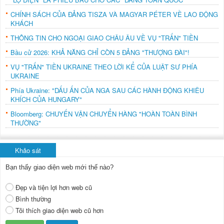
CHÍNH SÁCH CỦA ĐẢNG TISZA VÀ MAGYAR PÉTER VỀ LAO ĐỘNG
KHÁCH
THÔNG TIN CHO NGOẠI GIAO CHÂU ÂU VỀ VỤ "TRẤN" TIỀN
Bầu cử 2026: KHẢ NĂNG CHỈ CÒN 5 ĐẢNG "THƯỢNG ĐÀI"!
VỤ "TRẤN" TIỀN UKRAINE THEO LỜI KỂ CỦA LUẬT SƯ PHÍA
UKRAINE
Phía Ukraine: "DẤU ẤN CỦA NGA SAU CÁC HÀNH ĐỘNG KHIÊU
KHÍCH CỦA HUNGARY"
Bloomberg: CHUYẾN VẬN CHUYỂN HÀNG "HOÀN TOÀN BÌNH
THƯỜNG"
Khảo sát
Bạn thấy giao diện web mới thế nào?
Đẹp và tiện lợi hơn web cũ
Bình thường
Tôi thích giao diện web cũ hơn