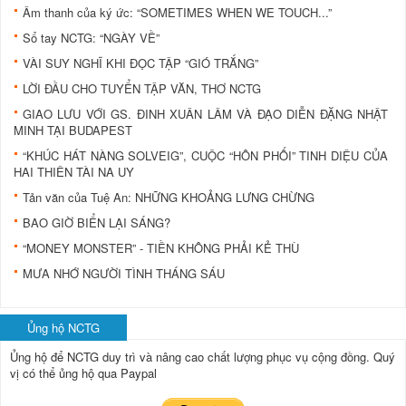
Âm thanh của ký ức: “SOMETIMES WHEN WE TOUCH...”
Sổ tay NCTG: “NGÀY VỀ”
VÀI SUY NGHĨ KHI ĐỌC TẬP “GIÓ TRẮNG”
LỜI ĐẦU CHO TUYỂN TẬP VĂN, THƠ NCTG
GIAO LƯU VỚI GS. ĐINH XUÂN LÂM VÀ ĐẠO DIỄN ĐẶNG NHẬT
MINH TẠI BUDAPEST
“KHÚC HÁT NÀNG SOLVEIG”, CUỘC “HÔN PHỐI” TINH DIỆU CỦA
HAI THIÊN TÀI NA UY
Tản văn của Tuệ An: NHỮNG KHOẢNG LƯNG CHỪNG
BAO GIỜ BIỂN LẠI SÁNG?
“MONEY MONSTER” - TIỀN KHÔNG PHẢI KẺ THÙ
MƯA NHỚ NGƯỜI TÌNH THÁNG SÁU
Ủng hộ NCTG
Ủng hộ để NCTG duy trì và nâng cao chất lượng phục vụ cộng đồng.
Quý
vị có thể ủng hộ qua Paypal