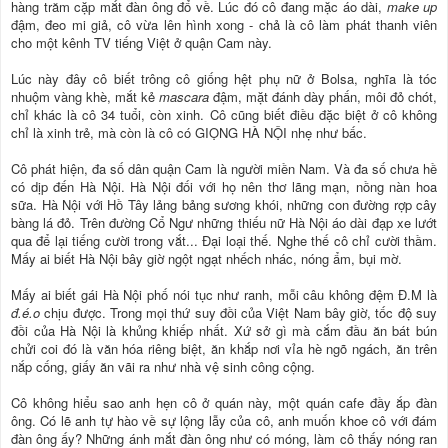
hàng trăm cặp mắt đàn ông đổ về. Lúc đó cô đang mặc áo dài,
make up
đậm, đeo mi giả, cô vừa lên hình xong - chả là cô làm phát thanh viên
cho một kênh TV tiếng Việt ở quận Cam này.
Lúc này đây cô biết trông cô giống hệt phụ nữ ở Bolsa, nghĩa là tóc
nhuộm vàng khè, mắt kẻ
mascara
đậm, mặt đánh dày phấn, môi đỏ chót,
chỉ khác là cô 34 tuổi, còn xinh. Cô cũng biết điều đặc biệt ở cô không
chỉ là xinh trẻ, mà còn là cô có GIỌNG HÀ NỘI nhẹ như bấc.
Cô phát hiện, đa số dân quận Cam là người miền Nam. Và đa số chưa hề
có dịp đến Hà Nội. Hà Nội đối với họ nên thơ lãng mạn, nồng nàn hoa
sữa. Hà Nội với Hồ Tây lảng bảng sương khói, những con đường rợp cây
bàng lá đỏ. Trên đường Cổ Ngư những thiếu nữ Hà Nội áo dài đạp xe lướt
qua để lại tiếng cười trong vắt... Đại loại thế. Nghe thế cô chỉ cười thầm.
Mấy ai biết Hà Nội bây giờ ngột ngạt nhếch nhác, nóng ẩm, bụi mờ.
Mấy ai biết gái Hà Nội phố nói tục như ranh, mỗi câu không đệm Đ.M là
đ.é.o
chịu được. Trong mọi thứ suy đồi của Việt Nam bây giờ, tốc độ suy
đồi của Hà Nội là khủng khiếp nhất. Xứ sở gì mà cắm đầu ăn bát bún
chửi coi đó là văn hóa riêng biệt, ăn khắp nơi vỉa hè ngõ ngách, ăn trên
nắp cống, giấy ăn vãi ra như nhà vệ sinh công cộng.
Cô không hiểu sao anh hẹn cô ở quán này, một quán cafe đầy ắp đàn
ông. Có lẽ anh tự hào về sự lộng lẫy của cô, anh muốn khoe cô với đám
đàn ông ấy? Những ánh mắt đàn ông như có móng, làm cô thấy nóng ran