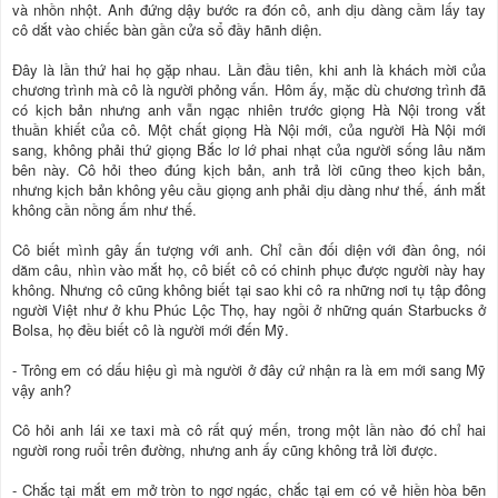
và nhồn nhột. Anh đứng dậy bước ra đón cô, anh dịu dàng cầm lấy tay
cô dắt vào chiếc bàn gần cửa sổ đầy hãnh diện.
Đây là lần thứ hai họ gặp nhau. Lần đầu tiên, khi anh là khách mời của
chương trình mà cô là người phỏng vấn. Hôm ấy, mặc dù chương trình đã
có kịch bản nhưng anh vẫn ngạc nhiên trước giọng Hà Nội trong vắt
thuần khiết của cô. Một chất giọng Hà Nội mới, của người Hà Nội mới
sang, không phải thứ giọng Bắc lơ lớ phai nhạt của người sống lâu năm
bên này. Cô hỏi theo đúng kịch bản, anh trả lời cũng theo kịch bản,
nhưng kịch bản không yêu cầu giọng anh phải dịu dàng như thế, ánh mắt
không cần nồng ấm như thế.
Cô biết mình gây ấn tượng với anh. Chỉ cần đối diện với đàn ông, nói
dăm câu, nhìn vào mắt họ, cô biết cô có chinh phục được người này hay
không. Nhưng cô cũng không biết tại sao khi cô ra những nơi tụ tập đông
người Việt như ở khu Phúc Lộc Thọ, hay ngồi ở những quán Starbucks ở
Bolsa, họ đều biết cô là người mới đến Mỹ.
- Trông em có dấu hiệu gì mà người ở đây cứ nhận ra là em mới sang Mỹ
vậy anh?
Cô hỏi anh lái xe taxi mà cô rất quý mến, trong một lần nào đó chỉ hai
người rong ruổi trên đường, nhưng anh ấy cũng không trả lời được.
- Chắc tại mắt em mở tròn to ngơ ngác, chắc tại em có vẻ hiền hòa bẽn