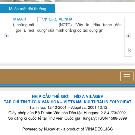
Muôn mặt đời thường
VỀ NHÀ
KHI
(NCTG) “Vậy là “đấu tranh đến
LÀ..
(NC
của mình chẳng có tác dụng gì”.
tiên
thở
hiện
tron
nh
không nghĩ tới bất kỳ điều gì khác.
NHỊP CẦU THẾ GIỚI – HÍD A VILÁGBA
TẠP CHÍ TIN TỨC & VĂN HÓA – VIETNAMI KULTURÁLIS FOLYÓIRAT
Thành lập: 12-12-2001 – Alapítva: 2001.12.12
Giấy phép của Bộ Di sản Văn hóa Dân tộc Hungary: 2.2.4./73/2002.
Số đăng kí quốc tế tại Thư viện Quốc gia Hungary: ISSN 1588-5399
Powered by
NukeViet
- a product of
VINADES.,JSC