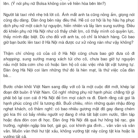
lẽn. (Ý nói phụ nữ Bolsa không còn vẻ hiền hòa bẽn lẽn?)
Người lái taxi nhỏ nhẹ trả lời cô. Ánh mắt anh ta cũng nồng ấm, giọng nói
cũng dịu dàng. Đàn ông bên này đều thế. Hễ có cơ hội là họ hầu hạ phục
dịch phụ nữ một cách tự nguyện, hiển nhiên và lấy làm sung sướng. Điều
đó khiến phụ nữ Hà Nội như cô thấy chết lịm, cô thấy mình có quyền lực,
thấy mình đặc biệt. Dù cho đối với anh ta, cô chỉ là khách hàng. Có bao
giờ bạn bước lên taxi ở Hà Nội mà được cư xử nồng nàn như vậy không?
Thậm chí chồng cũ của cô ở Hà Nội cũng chưa bao giờ đưa cô đi
shopping
, sung sướng mang xách túi cho cô, chưa bao giờ tự nguyện
nấu một bữa cơm cho cô hoặc làm hộ cô các việc nhà lặt vặt tương tự.
Đàn ông Hà Nội coi làm những thứ đó là hèn mạt, là thứ việc của đàn
bà...
Bước chân khỏi Việt Nam sang đây với cô là một cuộc đời mới, khép lại
đoạn đời buồn ở Việt Nam. Cô nghĩ những phụ nữ hạnh phúc chẳng tội gì
phải bỏ lại con cái ở Hà Nội để tìm mọi cách ra đi. Đành rằng cái gọi là
hạnh phúc cũng chỉ là tương đối. Buổi chiều, nhìn những quán nhậu đông
nghẹt khách, cô thầm nghĩ: có bao nhiêu gương mặt đỏ gay đang chém
gió kia thì có bấy nhiêu người vợ đang ở nhà tất bật cơm nước, tắm táp
hoặc đưa đón con đi học. Đàn ông Hà Nội đã quá hư hỏng bệ rạc, gia
trưởng, nghiện ngập bia bọt, gái gú, coi khinh gia đình... vân vân và vân
vân. Muôn vàn thói hư tật xấu, không vướng tật này cũng tật kia hoặc là
vướng tất cả.