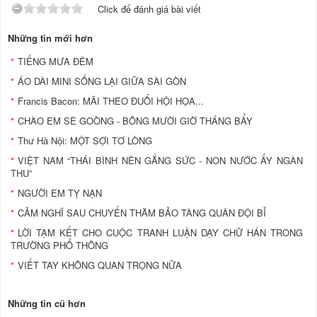
Click để đánh giá bài viết
Những tin mới hơn
TIẾNG MƯA ĐÊM
ÁO DÀI MINI SỐNG LẠI GIỮA SÀI GÒN
Francis Bacon: MÃI THEO ĐUỔI HỘI HỌA...
CHÀO EM SÈ GOÒNG - BÔNG MƯỜI GIỜ THÁNG BẨY
Thư Hà Nội: MỘT SỢI TƠ LÒNG
VIỆT NAM “THÁI BÌNH NÊN GẮNG SỨC - NON NƯỚC ẤY NGÀN
THU”
NGƯỜI EM TỴ NẠN
CẢM NGHĨ SAU CHUYẾN THĂM BẢO TÀNG QUÂN ĐỘI BỈ
LỜI TẠM KẾT CHO CUỘC TRANH LUẬN DẠY CHỮ HÁN TRONG
TRƯỜNG PHỔ THÔNG
VIẾT TAY KHÔNG QUAN TRỌNG NỮA
Những tin cũ hơn