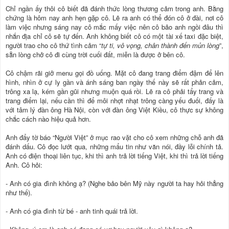
Chỉ ngần ấy thôi cô biết đã đánh thức lòng thương cảm trong anh. Bằng
chứng là hôm nay anh hẹn gặp cô. Lẽ ra anh có thể đón cô ở đài, nơi cô
làm việc nhưng sáng nay cô mắc mấy việc nên cô bảo anh ngồi đâu thì
nhắn địa chỉ cô sẽ tự đến. Anh không biết cô có một tài xế taxi đặc biệt,
người trao cho cô thứ tình cảm “
tự ti, vô vọng, chân thành đến mủn lòng
”,
sẵn lòng chở cô đi cùng trời cuối đất, miễn là được ở bên cô.
Cô chậm rãi giở menu gọi đồ uống. Mặt cô đang trang điểm đậm để lên
hình, nhìn ở cự ly gần và ánh sáng ban ngày thế này sẽ rất phản cảm,
trông xa lạ, kém gần gũi nhưng muộn quá rồi. Lẽ ra cô phải tẩy trang và
trang điểm lại, nếu cần thì để môi nhợt nhạt trông càng yếu đuối, đấy là
với tâm lý đàn ông Hà Nội, còn với đàn ông Việt Kiều, cô thực sự không
chắc cách nào hiệu quả hơn.
Anh đẩy tờ báo “Người Việt” ở mục rao vặt cho cô xem những chỗ anh đã
đánh dấu. Cô đọc lướt qua, những mẩu tin như văn nói, đầy lỗi chính tả.
Anh có điện thoại liên tục, khi thì anh trả lời tiếng Việt, khi thì trả lời tiếng
Anh. Cô hỏi:
- Anh có gia đình không ạ? (Nghe bảo bên Mỹ này người ta hay hỏi thẳng
như thế).
- Anh có gia đình từ bé - anh tinh quái trả lời.