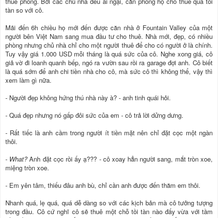
thuê phòng. Bởi các chủ nhà đều ái ngại, căn phòng họ cho thuê quá tồi
tàn so với cô.
Mãi đến 6h chiều họ mới đến được căn nhà ở Fountain Valley của một
người bên Việt Nam sang mua đầu tư cho thuê. Nhà mới, đẹp, có nhiều
phòng nhưng chủ nhà chỉ cho một người thuê để cho có người ở là chính.
Tuy vậy giá 1.000 USD mỗi tháng là quá sức của cô. Nghe xong giá, cô
giả vờ đi loanh quanh bếp, ngó ra vườn sau rồi ra garage đợi anh. Cô biết
là quá sớm để anh chi tiền nhà cho cô, mà sức cô thì không thể, vậy thì
xem làm gì nữa.
- Người đẹp không hứng thú nhà này à? - anh tinh quái hỏi.
- Quá đẹp nhưng nó gấp đôi sức của em - cô trả lời dửng dưng.
- Rất tiếc là anh cầm trong người ít tiền mặt nên chỉ đặt cọc một ngàn
thôi.
-
What?
Anh đặt cọc rồi ấy ạ??? - cô xoay hẳn người sang, mắt tròn xoe,
miệng tròn xoe.
- Em yên tâm, thiếu đâu anh bù, chỉ cần anh được đến thăm em thôi.
Nhanh quá, lẹ quá, quá dễ dàng so với các kịch bản mà cô tưởng tượng
trong đầu. Cô cứ nghĩ cô sẽ thuê một chỗ tồi tàn nào đấy vừa với tầm