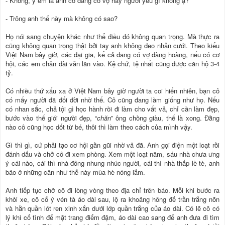
- Không, ý em là anh có đang có vợ hay người yêu gì không ạ?
- Trông anh thế này mà không có sao?
Họ nói sang chuyện khác như thể điều đó không quan trọng. Mà thực ra
cũng không quan trọng thật bởi tay anh không đeo nhẫn cưới. Theo kiểu
Việt Nam bây giờ, các đại gia, kể cả đang có vợ đàng hoàng, nếu có cơ
hội, các em chân dài vẫn lăn vào. Kệ chứ, tệ nhất cũng được căn hộ 3-4
tỷ.
Có nhiều thứ xấu xa ở Việt Nam bây giờ người ta coi hiển nhiên, bạn cô
có mấy người đã đổi đời nhờ thế. Cô cũng đang làm giống như họ. Nếu
có nhan sắc, chả tội gì học hành rồi đi làm cho vất vả, chỉ cần làm đẹp,
bước vào thế giới người đẹp, “
chăn
” ông chồng giàu, thế là xong. Đằng
nào cô cũng học dốt từ bé, thôi thì làm theo cách của mình vậy.
Gì thì gì, cứ phải tạo cơ hội gần gũi nhờ vả đã. Anh gọi điện một loạt rồi
đánh dấu và chở cô đi xem phòng. Xem một loạt năm, sáu nhà chưa ưng
ý cái nào, cái thì nhà đông nhung nhúc người, cái thì nhà thấp lè tè, anh
bảo ở những căn như thế này mùa hè nóng lắm.
Anh tiếp tục chở cô đi lòng vòng theo địa chỉ trên báo. Mỗi khi bước ra
khỏi xe, cô cố ý vén tà áo dài sau, lộ ra khoảng hông để trần trắng nõn
và hằn quần lót ren xinh xắn dưới lớp quần trắng của áo dài. Có lẽ cô có
lý khi cố tình để mặt trang điểm đậm, áo dài cao sang để anh đưa đi tìm