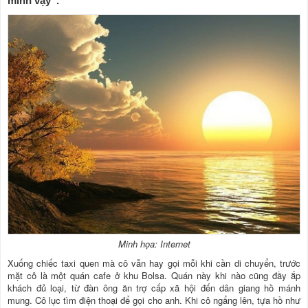
mình vậy”.
Minh họa: Internet
Xuống chiếc taxi quen mà cô vẫn hay gọi mỗi khi cần di chuyển, trước
mặt cô là một quán cafe ở khu Bolsa. Quán này khi nào cũng đầy ắp
khách đủ loại, từ đàn ông ăn trợ cấp xã hội đến dân giang hồ mánh
mung. Cô lục tìm điện thoại để gọi cho anh. Khi cô ngẩng lên, tựa hồ như