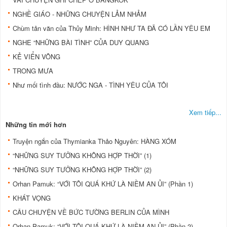
NGHỀ GIÁO - NHỮNG CHUYỆN LẢM NHẢM
Chùm tản văn của Thủy Minh: HÌNH NHƯ TA ĐÃ CÓ LẦN YÊU EM
NGHE “NHỮNG BÀI TÌNH” CỦA DUY QUANG
KẺ VIỂN VÔNG
TRONG MƯA
Như mối tình đầu: NƯỚC NGA - TÌNH YÊU CỦA TÔI
Xem tiếp...
Những tin mới hơn
Truyện ngắn của Thymianka Thảo Nguyên: HÀNG XÓM
“NHỮNG SUY TƯỞNG KHÔNG HỢP THỜI” (1)
“NHỮNG SUY TƯỞNG KHÔNG HỢP THỜI” (2)
Orhan Pamuk: “VỚI TÔI QUÁ KHỨ LÀ NIỀM AN ỦI” (Phần 1)
KHÁT VỌNG
CÂU CHUYỆN VỀ BỨC TƯỜNG BERLIN CỦA MÌNH
Orhan Pamuk: “VỚI TÔI QUÁ KHỨ LÀ NIỀM AN ỦI” (Phần 2)