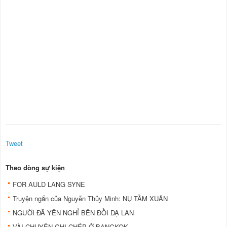
Tweet
Theo dòng sự kiện
FOR AULD LANG SYNE
Truyện ngắn của Nguyễn Thủy Minh: NỤ TẦM XUÂN
NGƯỜI ĐÃ YÊN NGHỈ BÊN ĐỒI DẠ LAN
VÀI CHUYỆN GHI CHÉP Ở BANGKOK