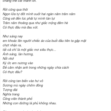
chẳng thể cất thành lời.
Rồi cũng qua thôi
Ngọn lửa tự đốt mình suốt hai ngàn năm trăm năm
Cũng sẽ đến lúc phải tự mình tàn lụi
Trăm năm thoảng qua như giấc mộng đêm hè
Có thực đâu mà đau xót.
Như sáng nay
em khoác lên người chiếc áo của buổi đầu tiên ta gặp mặt
chợt nhận ra,
tất cả chỉ là một giấc mơ siêu thực...
Ánh sáng, làn hương,
Nỗi nhớ
Ký ức em nương vào
Để cảm nhận anh trong những ngày chia cách
Có thực đâu?
Rồi cũng tan biến vào hư vô
Sương mù ngày chớm đông
Tượng đài
Nghĩa trang
Công viên thành phố
Những con đường lá phủ không nhau.