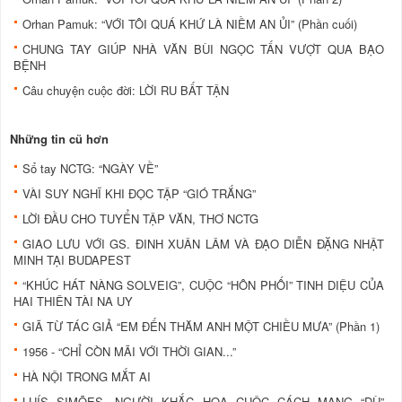
Orhan Pamuk: “VỚI TÔI QUÁ KHỨ LÀ NIỀM AN ỦI” (Phần cuối)
CHUNG TAY GIÚP NHÀ VĂN BÙI NGỌC TẤN VƯỢT QUA BẠO
BỆNH
Câu chuyện cuộc đời: LỜI RU BẤT TẬN
Những tin cũ hơn
Sổ tay NCTG: “NGÀY VỀ”
VÀI SUY NGHĨ KHI ĐỌC TẬP “GIÓ TRẮNG”
LỜI ĐẦU CHO TUYỂN TẬP VĂN, THƠ NCTG
GIAO LƯU VỚI GS. ĐINH XUÂN LÂM VÀ ĐẠO DIỄN ĐẶNG NHẬT
MINH TẠI BUDAPEST
“KHÚC HÁT NÀNG SOLVEIG”, CUỘC “HÔN PHỐI” TINH DIỆU CỦA
HAI THIÊN TÀI NA UY
GIÃ TỪ TÁC GIẢ “EM ĐẾN THĂM ANH MỘT CHIỀU MƯA” (Phần 1)
1956 - “CHỈ CÒN MÃI VỚI THỜI GIAN...”
HÀ NỘI TRONG MẮT AI
LUÍS SIMÕES, NGƯỜI KHẮC HỌA CUỘC CÁCH MẠNG “DÙ”