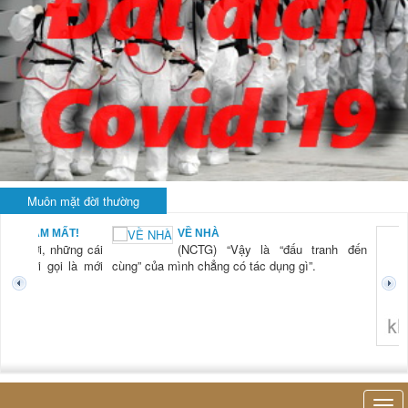
Muôn mặt đời thường
BẠN NAM MẤT!
VỀ NHÀ
TG) “Xời, những cái
(NCTG) “Vậy là “đấu tranh đến
tươi mới gọi là mới
cùng” của mình chẳng có tác dụng gì”.
không 