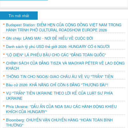
Tin mới nhất
Budapest Station: ĐIỂM HẸN CỦA CỘNG ĐỒNG VIỆT NAM TRONG
HÀNH TRÌNH PHỞ CULTURAL ROADSHOW EUROPE 2026
Ghi chép: LÀNG MAI - NƠI ĐỂ HIỂU VỀ CUỘC ĐỜI
Danh sách tỷ phú USD thế giới 2026: HUNGARY CÓ 6 NGƯỜI
"LỘ DIỆN" LÁ PHIẾU BẦU CHO CÁC "ĐẢNG TOÀN QUỐC"
CHÍNH SÁCH CỦA ĐẢNG TISZA VÀ MAGYAR PÉTER VỀ LAO ĐỘNG
KHÁCH
THÔNG TIN CHO NGOẠI GIAO CHÂU ÂU VỀ VỤ "TRẤN" TIỀN
Bầu cử 2026: KHẢ NĂNG CHỈ CÒN 5 ĐẢNG "THƯỢNG ĐÀI"!
VỤ "TRẤN" TIỀN UKRAINE THEO LỜI KỂ CỦA LUẬT SƯ PHÍA
UKRAINE
Phía Ukraine: "DẤU ẤN CỦA NGA SAU CÁC HÀNH ĐỘNG KHIÊU
KHÍCH CỦA HUNGARY"
Bloomberg: CHUYẾN VẬN CHUYỂN HÀNG "HOÀN TOÀN BÌNH
THƯỜNG"