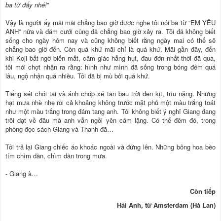
ba từ đấy nhé!
”
Vậy là người ấy mãi mãi chẳng bao giờ được nghe tôi nói ba từ “EM YÊU
ANH” nữa và đám cưới cũng đã chẳng bao giờ xảy ra. Tôi đã không biết
sống cho ngày hôm nay và cũng không biết rằng ngày mai có thể sẽ
chẳng bao giờ đến. Còn quá khứ mãi chỉ là quá khứ. Mãi gần đây, đến
khi Koji bất ngờ biến mất, cảm giác hẫng hụt, đau đớn nhất thời đã qua,
tôi mới chợt nhận ra rằng: hình như mình đã sống trong bóng đêm quá
lâu, ngộ nhận quá nhiều. Tôi đã bị mù bởi quá khứ.
Tiếng sét chói tai và ánh chớp xé tan bầu trời đen kịt, trĩu nặng. Những
hạt mưa nhè nhẹ rồi cả khoảng không trước mặt phủ một màu trắng toát
như một màu trắng trong đám tang anh. Tôi không biết ý nghĩ Giang đang
trôi dạt về đâu mà anh vẫn ngồi yên câm lặng. Có thể đêm đó, trong
phòng đọc sách Giang và Thanh đã…
Tôi trả lại Giang chiếc áo khoác ngoài và đứng lên. Những bông hoa bèo
tím chìm dần, chìm dần trong mưa.
- Giang à…
Còn tiếp
Hải Anh, từ Amsterdam (Hà Lan)