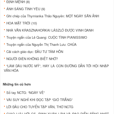
ĐỊNH MỆNH (8)
ÁNH SÁNG TÌNH YÊU (9)
Ghi chép của Thymianka Thảo Nguyên: MỘT NGÀY SĂN ẢNH
HOA MẶT TRỜI (10)
NHÀ VĂN KRASZNAHORKAI LÁSZLÓ ĐƯỢC VINH DANH
Truyện ngắn của Lê Quang: CUỘC TÌNH PIANISSIMO
Truyện ngắn của Nguyễn Thị Thanh Lưu: CHÚA
Cải cách giáo dục: ĐẦU TƯ TÂM HỒN
NGƯỜI ĐIÊN KHÔNG BIẾT NHỚ?
“LÀM DÂU NƯỚC MỸ”, HAY LÀ CON ĐƯỜNG DẪN TỚI HỘI NHẬP
VĂN HÓA
Những tin cũ hơn
Sổ tay NCTG: “NGÀY VỀ”
VÀI SUY NGHĨ KHI ĐỌC TẬP “GIÓ TRẮNG”
LỜI ĐẦU CHO TUYỂN TẬP VĂN, THƠ NCTG
GIAO LƯU VỚI GS. ĐINH XUÂN LÂM VÀ ĐẠO DIỄN ĐẶNG NHẬT