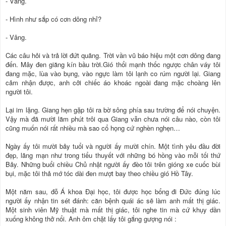
- Vâng.
- Hình như sắp có cơn dông nhỉ?
- Vâng.
Các câu hỏi và trả lời đứt quãng. Trời vần vũ báo hiệu một cơn dông đang
đến. Mây đen giăng kín bầu trời.Gió thổi mạnh thốc ngược chân váy tôi
đang mặc, lùa vào bụng, vào ngực làm tôi lạnh co rúm người lại. Giang
cảm nhận được, anh cởi chiếc áo khoác ngoài đang mặc choàng lên
người tôi.
Lại im lặng. Giang hẹn gặp tôi ra bờ sông phía sau trường để nói chuyện.
Vậy mà đã mười lăm phút trôi qua Giang vẫn chưa nói câu nào, còn tôi
cũng muốn nói rất nhiều mà sao cổ họng cứ nghèn nghẹn…
Ngày ấy tôi mười bảy tuổi và người ấy mười chín. Một tình yêu đầu đời
đẹp, lãng mạn như trong tiểu thuyết với những bó hồng vào mỗi tối thứ
Bảy. Những buổi chiều Chủ nhật người ấy đèo tôi trên gióng xe cuốc bùi
bụi, mặc tôi thả mớ tóc dài đen mượt bay theo chiều gió Hồ Tây.
Một năm sau, đỗ Á khoa Đại học, tôi được học bổng đi Đức đúng lúc
người ấy nhận tin sét đánh: căn bệnh quái ác sẽ làm anh mất thị giác.
Một sinh viên Mỹ thuật mà mất thị giác, tôi nghe tin mà cứ khụy dần
xuống không thở nổi. Anh ôm chặt lấy tôi gắng gượng nói :