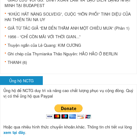
MINH TẠI BUDAPEST
“KHÚC HÁT NÀNG SOLVEIG”, CUỘC “HÔN PHỐI” TINH DIỆU CỦA
HAI THIÊN TÀI NA UY
GIÃ TỪ TÁC GIẢ “EM ĐẾN THĂM ANH MỘT CHIỀU MƯA” (Phần 1)
1956 - “CHỈ CÒN MÃI VỚI THỜI GIAN...”
Truyện ngắn của Lê Quang: KIM CƯƠNG
Ghi chép của Thymianka Thảo Nguyên: HẢO HẢO Ở BERLIN
THANH (6)
Ủng hộ NCTG
Ủng hộ để NCTG duy trì và nâng cao chất lượng phục vụ cộng đồng.
Quý
vị có thể ủng hộ qua Paypal
Hoặc qua nhiều hình thức chuyển khoản.khác. Thông tin chi tiết vui lòng
xem tại đây
.