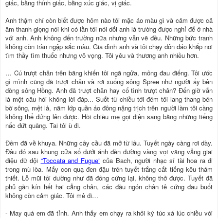
giác, bằng thính giác, bằng xúc giác, vị giác.
Anh thậm chí còn biết được hôm nào tôi mặc áo màu gì và cảm được cả
âm thanh giọng nói khi có lần tôi nói dối anh là trường được nghỉ để ở nhà
với anh. Anh không đến trường nữa nhưng vẫn vẽ đều. Những bức tranh
không còn tràn ngập sắc màu. Gia đình anh và tôi chạy đôn đáo khắp nơi
tìm thầy tìm thuốc nhưng vô vọng. Tôi yêu và thương anh nhiều hơn.
… Cú trượt chân trên băng khiến tôi ngã ngửa, mông đau điếng. Tôi ước
gì mình cũng đã trượt chân và rơi xuống sông Spree như người ấy bên
dòng sông Hồng. Anh đã trượt chân hay cố tình trượt chân? Đến giờ vẫn
là một câu hỏi không lời đáp... Suốt từ chiều tới đêm tôi lang thang bên
bờ sông, mệt lả, năm lớp quần áo đông nặng trịch trên người làm tôi càng
không thể đứng lên được. Hồi chiều mẹ gọi điện sang bằng những tiếng
nấc đứt quãng. Tai tôi ù đi.
Đêm đã về khuya. Những cây cầu đã mở từ lâu. Tuyết ngày càng rơi dày.
Đâu đó sau khung cửa sổ dưới ánh đèn đường vàng vọt văng vẳng giai
điệu dữ dội
“Toccata and Fugue”
của Bach, người nhạc sĩ tài hoa ra đi
trong mù lòa. Mấy con quạ đen đậu trên tuyết trắng cất tiếng kêu thảm
thiết. Lỗ mũi tôi dường như đã đông cứng lại, không thở được. Tuyết đã
phủ gần kín hết hai cẳng chân, các đầu ngón chân tê cứng đau buốt
không còn cảm giác. Tôi mê đi…
- May quá em đã tỉnh. Anh thấy em chạy ra khỏi ký túc xá lúc chiều với