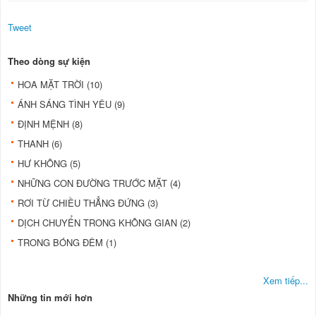
Tweet
Theo dòng sự kiện
HOA MẶT TRỜI (10)
ÁNH SÁNG TÌNH YÊU (9)
ĐỊNH MỆNH (8)
THANH (6)
HƯ KHÔNG (5)
NHỮNG CON ĐƯỜNG TRƯỚC MẶT (4)
RƠI TỪ CHIỀU THẲNG ĐỨNG (3)
DỊCH CHUYỂN TRONG KHÔNG GIAN (2)
TRONG BÓNG ĐÊM (1)
Xem tiếp...
Những tin mới hơn