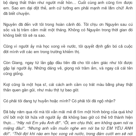
bộ dạng thất thần như người mất hồn… Cuối cùng anh cũng tìm được
em. Sao em dại dột thế, anh cứ tưởng em phải mạnh mẽ lắm chứ! Anh
đã biết chuyện.
Nguyên đã đến với tôi trong hoàn cảnh đó. Tôi chịu ơn Nguyên sau cú
sốc và bị trầm cảm mất một tháng. Không có Nguyên trong thời gian đó
không biết tôi sẽ ra sao.
Cũng vì người ấy mà học xong về nước, tôi quyết định gắn bó cả cuộc
đời mình với các em trong trường khiếm thị.
Còn Giang, ngay từ lần gặp đầu tiên đã cho tôi cảm giác như tôi được
gặp lại người ấy. Những dáng vẻ, giọng nói trầm ấm, và ngay cả cái tên
cũng giống.
Koji cũng là một họa sĩ, cái cách anh cầm cọ trát màu bằng phay thật
thân quen gần gũi, như máu thịt tự bao giờ.
Có phải tôi đang tự huyễn hoặc mình? Có phải tôi đã ngộ nhận?
Đã bảy năm qua rồi mà tôi vẫn mải mê đi tìm một hình bóng của quá khứ
chỉ bởi một lời hứa với người ấy đã không bao giờ có thể trở thành hiện
thực… “
Hãy nói Em yêu Anh đi!
”. “
Ôi, em chịu thôi, em không quen nói ra
miệng đâu!
”. “
Nhưng anh vẫn muốn nghe em nói ba từ EM YÊU ANH
đó!
”. “
Thôi đợi khi nào em học xong về nước, trong đám cưới em sẽ nói