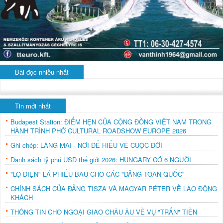
Bài đọc nhiều nhất
Tin mới nhất
Budapest Station: ĐIỂM HẸN CỦA CỘNG ĐỒNG VIỆT NAM TRONG
HÀNH TRÌNH PHỞ CULTURAL ROADSHOW EUROPE 2026
Ghi chép: LÀNG MAI - NƠI ĐỂ HIỂU VỀ CUỘC ĐỜI
Danh sách tỷ phú USD thế giới 2026: HUNGARY CÓ 6 NGƯỜI
"LỘ DIỆN" LÁ PHIẾU BẦU CHO CÁC "ĐẢNG TOÀN QUỐC"
CHÍNH SÁCH CỦA ĐẢNG TISZA VÀ MAGYAR PÉTER VỀ LAO ĐỘNG
KHÁCH
THÔNG TIN CHO NGOẠI GIAO CHÂU ÂU VỀ VỤ "TRẤN" TIỀN