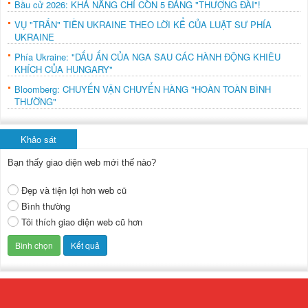
Bầu cử 2026: KHẢ NĂNG CHỈ CÒN 5 ĐẢNG "THƯỢNG ĐÀI"!
VỤ "TRẤN" TIỀN UKRAINE THEO LỜI KỂ CỦA LUẬT SƯ PHÍA
UKRAINE
Phía Ukraine: "DẤU ẤN CỦA NGA SAU CÁC HÀNH ĐỘNG KHIÊU
KHÍCH CỦA HUNGARY"
Bloomberg: CHUYẾN VẬN CHUYỂN HÀNG "HOÀN TOÀN BÌNH
THƯỜNG"
Khảo sát
Bạn thấy giao diện web mới thế nào?
Đẹp và tiện lợi hơn web cũ
Bình thường
Tôi thích giao diện web cũ hơn