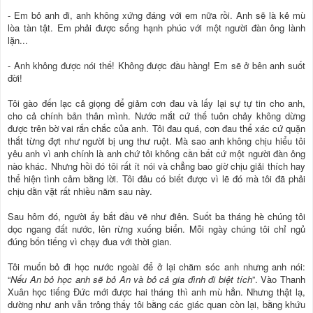
- Em bỏ anh đi, anh không xứng đáng với em nữa rồi. Anh sẽ là kẻ mù
lòa tàn tật. Em phải được sống hạnh phúc với một người đàn ông lành
lặn...
- Anh không được nói thế! Không được đầu hàng! Em sẽ ở bên anh suốt
đời!
Tôi gào đến lạc cả giọng để giảm cơn đau và lấy lại sự tự tin cho anh,
cho cả chính bản thân mình. Nước mắt cứ thế tuôn chảy không dừng
được trên bờ vai rắn chắc của anh. Tôi đau quá, cơn đau thể xác cứ quặn
thắt từng đợt như người bị ung thư ruột. Mà sao anh không chịu hiểu tôi
yêu anh vì anh chính là anh chứ tôi không cần bất cứ một người đàn ông
nào khác. Nhưng hồi đó tôi rất ít nói và chẳng bao giờ chịu giải thích hay
thể hiện tình cảm bằng lời. Tôi đâu có biết được vì lẽ đó mà tôi đã phải
chịu dằn vặt rất nhiều năm sau này.
Sau hôm đó, người ấy bắt đầu vẽ như điên. Suốt ba tháng hè chúng tôi
dọc ngang đất nước, lên rừng xuống biển. Mỗi ngày chúng tôi chỉ ngủ
đúng bốn tiếng vì chạy đua với thời gian.
Tôi muốn bỏ đi học nước ngoài để ở lại chăm sóc anh nhưng anh nói:
“
Nếu An bỏ học anh sẽ bỏ An và bỏ cả gia đình đi biệt tích
”. Vào Thanh
Xuân học tiếng Đức mới được hai tháng thì anh mù hẳn. Nhưng thật lạ,
dường như anh vẫn trông thấy tôi bằng các giác quan còn lại, bằng khứu