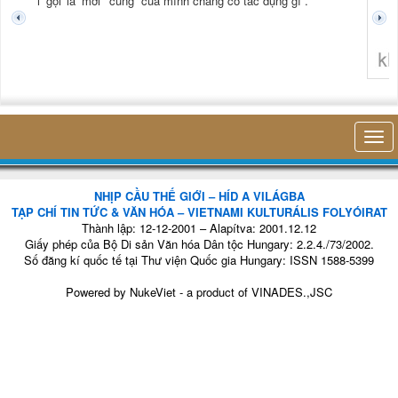
 gọi là mới
cùng” của mình chẳng có tác dụng gì”.
không nghĩ tới 
NHỊP CẦU THẾ GIỚI – HÍD A VILÁGBA
TẠP CHÍ TIN TỨC & VĂN HÓA – VIETNAMI KULTURÁLIS FOLYÓIRAT
Thành lập: 12-12-2001 – Alapítva: 2001.12.12
Giấy phép của Bộ Di sản Văn hóa Dân tộc Hungary: 2.2.4./73/2002.
Số đăng kí quốc tế tại Thư viện Quốc gia Hungary: ISSN 1588-5399
Powered by
NukeViet
- a product of
VINADES.,JSC