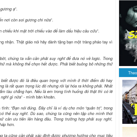
 gương ạ
”.
đến nơi còn soi gương chi nữa
”.
 chiếu khi mặt trời chiếu vào để làm dấu hiệu cầu cứu
”.
ông nhận. Thật giáo nói hãy dành tặng bạn một tràng pháo tay vì
 bời, chúng ta vẫn cần phải suy nghĩ để đưa nó về logic. Trong
thứ mà không thể chọn hết được. Phải biết buông bỏ những thứ
Theo
 biết được đó là điều quan trọng với mình ở thời điểm đó hay
là rất quan trọng lúc đó nhưng rồi lại hóa ra không phải. Nhất
đắm tàu chẳng hạn. Nếu là em trong tình huống đó thật thì có lẽ
 nghĩ gì nữa
” - mình băn khoăn.
tĩnh: “
Bạn nói đúng. Đây chỉ là ví dụ cho môn “quản trị”, trong
ó thể suy nghĩ. Dù sao, chúng ta cũng nên tập cho mình thói
hứ cần ưu tiên lên hàng đầu. Trong trường hợp phải suy nghĩ,
háp hơn.
úng ta cũng cần phải xác định được phương hướng cho mục tiêu