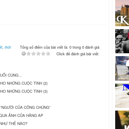
ết
,
thời
Tổng số điểm của bài viết là: 0 trong 0 đánh giá
Click để đánh giá bài viết
CUỐI CÙNG...
HO NHỮNG CUỘC TÌNH (2)
HO NHỮNG CUỘC TÌNH (3)
 “NGƯỜI CỦA CÔNG CHÚNG”
 QUA ẢNH CỦA HÃNG AP
 NHƯ THẾ NÀO?