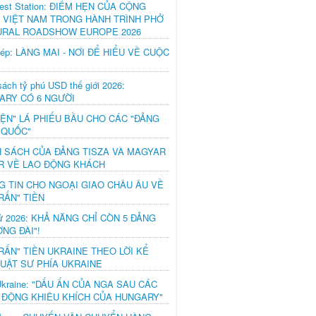
est Station: ĐIỂM HẸN CỦA CỘNG
 VIỆT NAM TRONG HÀNH TRÌNH PHỞ
URAL ROADSHOW EUROPE 2026
hép: LÀNG MAI - NƠI ĐỂ HIỂU VỀ CUỘC
ách tỷ phú USD thế giới 2026:
ARY CÓ 6 NGƯỜI
IỆN" LÁ PHIẾU BẦU CHO CÁC "ĐẢNG
 QUỐC"
H SÁCH CỦA ĐẢNG TISZA VÀ MAGYAR
R VỀ LAO ĐỘNG KHÁCH
G TIN CHO NGOẠI GIAO CHÂU ÂU VỀ
RẤN" TIỀN
ử 2026: KHẢ NĂNG CHỈ CÒN 5 ĐẢNG
NG ĐÀI"!
RẤN" TIỀN UKRAINE THEO LỜI KỂ
LUẬT SƯ PHÍA UKRAINE
Ukraine: "DẤU ẤN CỦA NGA SAU CÁC
 ĐỘNG KHIÊU KHÍCH CỦA HUNGARY"