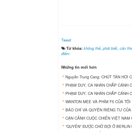
Tweet
Từ khóa:
không thể
,
phải biết
,
cần thi
điểm
Những tin mới hơn
Nguyễn Trung Cang: CHÚT TÀN HƠI 
PHẠM DUY, CA NHÂN CHẮP CÁNH C
PHẠM DUY, CA NHÂN CHẮP CÁNH C
WANTON MEE VÀ PHÍM F5 CỦA TÔI
BÁO CHÍ VÀ QUYỀN RIÊNG TƯ CỦA
CẬN CẢNH CUỘC CHIẾN VIỆT NAM
“QUYÊN” ĐƯỢC CHỜ ĐỢI Ở BERLIN