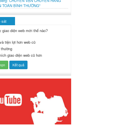
mberg: CHUYẾN VẬN CHUYỂN HÀNG
N TOÀN BÌNH THƯỜNG"
 sát
y giao diện web mới thế nào?
và tiện lợi hơn web cũ
 thường
thích giao diện web cũ hơn