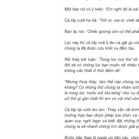
Một bạn nữ có ý kiến: “
Em nghĩ đó là cái
Cả lớp cười ha hả: “
Trời ơi, mẹ ơi, chết 
Bạn ấy nói: “
Chiếc gương còn có thể phản
Lúc này thì cả lớp mới ồ lên và gật gù c
chúng ta đã được cứu khỏi vụ đắm tàu.
Rồi thầy kết luận: “
Trong lúc mọi thứ rối
đời sẽ có những lúc bạn muốn rất nhiều 
không cần thiết ở thời điểm đó
”.
“
Nhưng thưa thầy, làm thế nào chúng ta
không? Có những thứ chúng ta nhầm tưởng 
là trong lúc “nước sôi lửa bỏng” như vụ 
cứ thứ gì gần nhất thì em vơ vội chứ còn
Cả lớp lại cười ầm ầm. Thầy vẫn rất bình 
trường hợp bạn được phép lựa chọn và c
quen suy nghĩ logic và biết đặt những t
chúng ta sẽ nhanh chóng tìm được giải p
Bước tiếp theo là ngoài ưu tiên này, ch