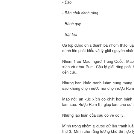
- Dao
- Bàn chải đánh răng
- Bánh quy
- Bật lửa
Cả lớp được chia thành ba nhóm thảo luận
mình lên phát biểu và lý giải nguyên nhâ
Nhóm 1 cử Mao, người Trung Quốc. Mao h
xích và rượu Rum. Cậu lý giải rằng phải 
đến cứu.
Những bạn khác tranh luận: cũng mang
sao không chọn nước mà chọn rượu Ru
Mao nói: ăn xúc xích có chất hơn bánh 
làm sao. Rượu Rum thì giúp làm cho cơ t
Những lập luận của cậu có vẻ có lý.
Mình trong nhóm 2 được cử lên tranh lu
thứ 3. Mình cho rằng lương khô thì hợp 