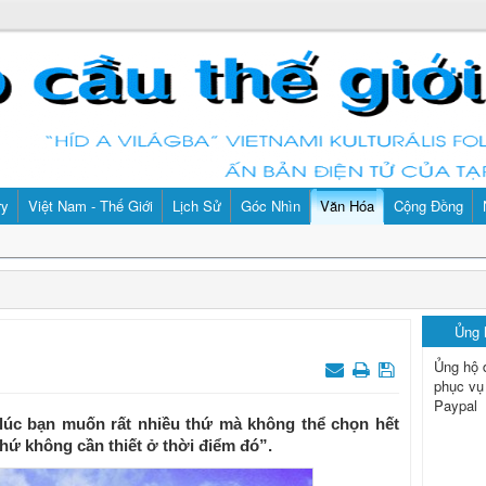
ry
Việt Nam - Thế Giới
Lịch Sử
Góc Nhìn
Văn Hóa
Cộng Đồng
Ủng
Ủng hộ 
phục vụ
Paypal
lúc bạn muốn rất nhiều thứ mà không thể chọn hết
hứ không cần thiết ở thời điểm đó”.