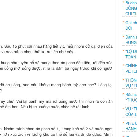
Budap
ĐỒNG
CULT
Ghi c
ĐỜI
Danh s
HUNG
. Sau 15 phút cãi nhau hăng tiết vịt, mỗi nhóm cử đại diện của
"LỘ D
n vì sao mình chọn thứ tự ưu tiên như vậy.
TOÀN
ùng hồn tuyên bố sẽ mang theo áo phao đầu tiên, rồi đến xúc
CHÍN
ăn uống mới sống được, ít ra là dăm ba ngày trước khi có người
PÉTE
THÔN
 đồ ăn uống, sao cậu không mang bánh mỳ cho nhẹ? Uống tại
VỤ "T
m?
Bầu c
"THƯỢ
mỳ chứ. Với lại bánh mỳ mà rơi uống nước thì nhũn ra còn ăn
hể ấm hơn. Nếu bị rơi xuống nước chắc sẽ rất lạnh.
VỤ "T
CỦA 
Phía 
HÀNH
ận. Nhóm mình chọn áo phao số 1, lương khô số 2 và nước ngọt
lý hơn xúc xích vì lương khô có thể để lâu và ăn dè được. Mình