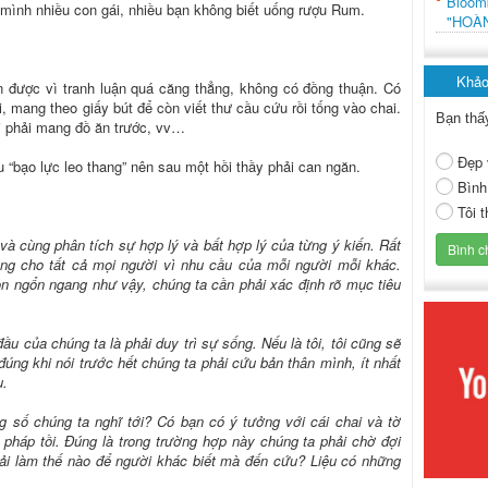
Bloo
ình nhiều con gái, nhiều bạn không biết uống rượu Rum.
"HOÀ
Khảo
n được vì tranh luận quá căng thẳng, không có đồng thuận. Có
 mang theo giấy bút để còn viết thư cầu cứu rồi tống vào chai.
Bạn thấ
i phải mang đồ ăn trước, vv…
Đẹp 
 “bạo lực leo thang” nên sau một hồi thầy phải can ngăn.
Bình
Tôi 
và cùng phân tích sự hợp lý và bất hợp lý của từng ý kiến. Rất
úng cho tất cả mọi người vì nhu cầu của mỗi người mỗi khác.
họn ngổn ngang như vậy, chúng ta cần phải xác định rõ mục tiêu
u của chúng ta là phải duy trì sự sống. Nếu là tôi, tôi cũng sẽ
đúng khi nói trước hết chúng ta phải cứu bản thân mình, ít nhất
u.
ng số chúng ta nghĩ tới? Có bạn có ý tưởng với cái chai và tờ
i pháp tồi. Đúng là trong trường hợp này chúng ta phải chờ đợi
ải làm thế nào để người khác biết mà đến cứu? Liệu có những