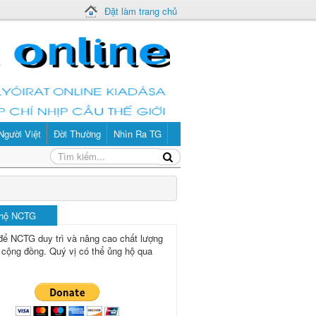
Đặt làm trang chủ
Người Việt
Đời Thường
Nhìn Ra TG
 hộ NCTG
để NCTG duy trì và nâng cao chất lượng
 cộng đồng.
Quý vị có thể ủng hộ qua