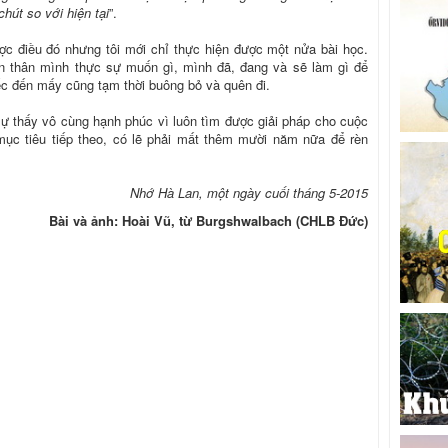
chút so với hiện tại
”.
c điều đó nhưng tôi mới chỉ thực hiện được một nửa bài học.
bản thân mình thực sự muốn gì, mình đã, đang và sẽ làm gì để
ếc đến mấy cũng tạm thời buông bỏ và quên đi.
sự thấy vô cùng hạnh phúc vì luôn tìm được giải pháp cho cuộc
ục tiêu tiếp theo, có lẽ phải mất thêm mười năm nữa để rèn
Nhớ Hà Lan, một ngày cuối tháng 5-2015
Bài và ảnh: Hoài Vũ, từ Burgshwalbach (CHLB Ðức)