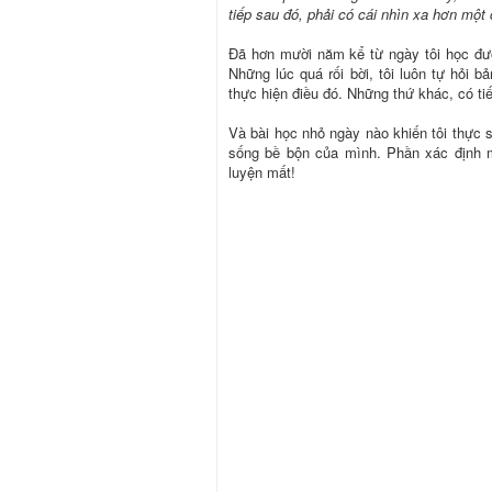
tiếp sau đó, phải có cái nhìn xa hơn một 
Đã hơn mười năm kể từ ngày tôi học đượ
Những lúc quá rối bời, tôi luôn tự hỏi 
thực hiện điều đó. Những thứ khác, có ti
Và bài học nhỏ ngày nào khiến tôi thực 
sống bề bộn của mình. Phần xác định m
luyện mất!