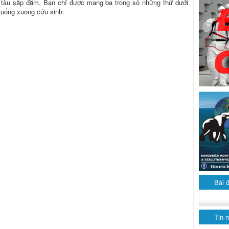
 tàu sắp đắm. Bạn chỉ được mang ba trong số những thứ dưới
xuống xuồng cứu sinh:
Bài 
Tin 