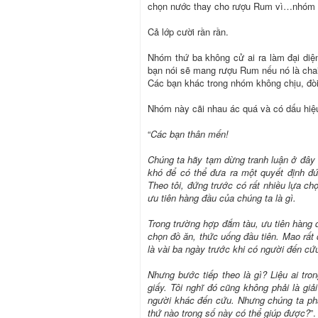
chọn nước thay cho rượu Rum vì…nhóm m
Cả lớp cười rần rần.
Nhóm thứ ba không cử ai ra làm đại diệ
bạn nói sẽ mang rượu Rum nếu nó là chai,
Các bạn khác trong nhóm không chịu, đò
Nhóm này cãi nhau ác quá và có dấu hiệu
“
Các bạn thân mến!
Chúng ta hãy tạm dừng tranh luận ở đây 
khó để có thể đưa ra một quyết định đ
Theo tôi, đứng trước có rất nhiều lựa c
ưu tiên hàng đầu của chúng ta là gì.
Trong trường hợp đắm tàu, ưu tiên hàng đầ
chọn đồ ăn, thức uống đầu tiên. Mao rất 
là vài ba ngày trước khi có người đến cứ
Nhưng bước tiếp theo là gì? Liệu ai tro
giấy. Tôi nghĩ đó cũng không phải là giả
người khác đến cứu. Nhưng chúng ta ph
thứ nào trong số này có thể giúp được?
”.