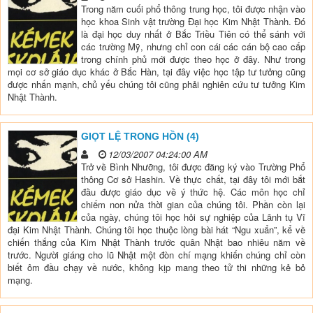
Trong năm cuối phổ thông trung học, tôi được nhận vào
học khoa Sinh vật trường Đại học Kim Nhật Thành. Đó
là đại học duy nhất ở Bắc Triều Tiên có thể sánh với
các trường Mỹ, nhưng chỉ con cái các cán bộ cao cấp
trong chính phủ mới được theo học ở đây. Như trong
mọi cơ sở giáo dục khác ở Bắc Hàn, tại đây việc học tập tư tưởng cũng
được nhấn mạnh, chủ yếu chúng tôi cũng phải nghiên cứu tư tưởng Kim
Nhật Thành.
GIỌT LỆ TRONG HỒN (4)
12/03/2007 04:24:00 AM
Trở về Bình Nhưỡng, tôi được đăng ký vào Trường Phổ
thông Cơ sở Hashin. Về thực chất, tại đây tôi mới bắt
đầu được giáo dục về ý thức hệ. Các môn học chỉ
chiếm non nửa thời gian của chúng tôi. Phần còn lại
của ngày, chúng tôi học hỏi sự nghiệp của Lãnh tụ Vĩ
đại Kim Nhật Thành. Chúng tôi học thuộc lòng bài hát “Ngu xuẩn”, kể về
chiến thắng của Kim Nhật Thành trước quân Nhật bao nhiêu năm về
trước. Người giáng cho lũ Nhật một đòn chí mạng khiến chúng chỉ còn
biết ôm đầu chạy về nước, không kịp mang theo tử thi những kẻ bỏ
mạng.