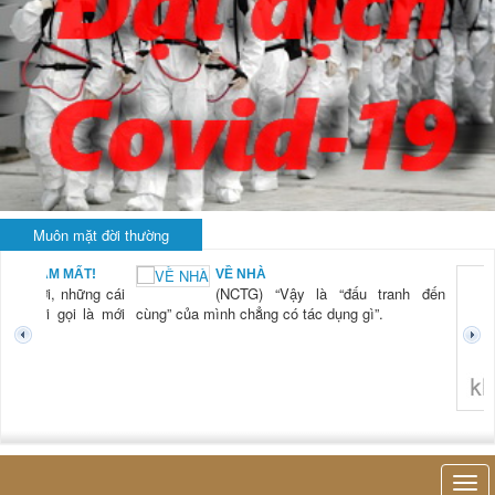
Muôn mặt đời thường
BẠN NAM MẤT!
VỀ NHÀ
TG) “Xời, những cái
(NCTG) “Vậy là “đấu tranh đến
tươi mới gọi là mới
cùng” của mình chẳng có tác dụng gì”.
không 