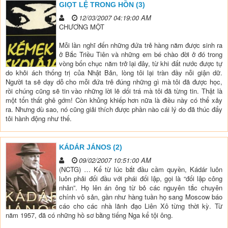
GIỌT LỆ TRONG HỒN (3)
12/03/2007 04:19:00 AM
CHƯƠNG MỘT
Mỗi lần nghĩ đến những đứa trẻ hàng năm được sinh ra
ở Bắc Triều Tiên và những em bé chào đời ở đó trong
vòng bốn chục năm trở lại đây, từ khi đất nước được tự
do khỏi ách thống trị của Nhật Bản, lòng tôi lại tràn đầy nỗi giận dữ.
Người ta sẽ dạy dỗ cho mỗi đứa trẻ đúng những gì mà tôi đã được học,
rồi chúng cũng sẽ tin vào những lời lẽ dối trá mà tôi đã từng tin. Thật là
một tổn thất ghê gớm! Còn khủng khiếp hơn nữa là điều này có thể xảy
ra. Nhưng dù sao, nó cũng giải thích được phần nào cái lý do đã thúc đẩy
tôi hành động như thế.
KÁDÁR JÁNOS (2)
09/02/2007 10:51:00 AM
(NCTG) … Kể từ lúc bắt đầu cầm quyền, Kádár luôn
luôn phải đối đầu với phái đối lập, gọi là “đối lập công
nhân”. Họ lên án ông từ bỏ các nguyên tắc chuyên
chính vô sản, gần như hàng tuần họ sang Moscow báo
cáo cho các nhà lãnh đạo Liên Xô từng thời kỳ. Từ
năm 1957, đã có những hồ sơ bằng tiếng Nga kể tội ông.