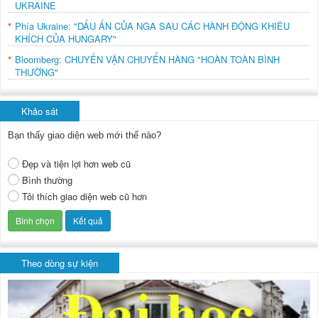
UKRAINE
Phía Ukraine: "DẤU ẤN CỦA NGA SAU CÁC HÀNH ĐỘNG KHIÊU
KHÍCH CỦA HUNGARY"
Bloomberg: CHUYẾN VẬN CHUYỂN HÀNG "HOÀN TOÀN BÌNH
THƯỜNG"
Khảo sát
Bạn thấy giao diện web mới thế nào?
Đẹp và tiện lợi hơn web cũ
Bình thường
Tôi thích giao diện web cũ hơn
Theo dòng sự kiện