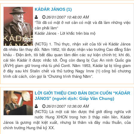
KÁDÁR JÁNOS (1)
26/01/2007 10:48:00 AM
“Tôi đã có mặt ở nơi cần có mặt và đã làm những việc
cần phải làm“
Kádár János - Lời khắc trên bia mộ
(NCTG) 1. Thú thực, nhận xét của tôi về Kádár János
đã nhiều lần thay đổi. Năm 1952, tôi được nhận vào trường Cao đẳng Sân
khấu - Điện ảnh, tôi bắt đầu quan tâm đến các sự kiện chính trị; khi đó,
cái tên Kádár ít được nhắc tới. Ông còn đang bị Cục An ninh Quốc gia
(ÁVH) giam giữ trong nhà tù phố Conti. Năm 1953, Kádár lại bị tống giam
ở đây sau khi Stalin chết và thủ tướng Nagy Imre (1) công bố chương
trình cải cách, còn gọi là “Chương trình tháng Năm”.
LỜI GIỚI THIỆU CHO BẢN DỊCH CUỐN “KÁDÁR
JÁNOS” (người dịch: Giáp Văn Chung)
26/01/2007 10:36:00 AM
(NCTG) Là một cái tên được thế giới đồng nghĩa với
nước Hung XHCN trong hơn 3 thập niên liền, Kádár
János là gương mặt kiệt xuất, nhưng bi thảm và đầy mâu thuẫn, của
chính trường Hung thế kỷ XX.