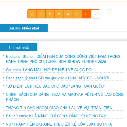
«
1
2
3
4
5
6
»
Bài đọc nhiều nhất
Tin mới nhất
Budapest Station: ĐIỂM HẸN CỦA CỘNG ĐỒNG VIỆT NAM TRONG
HÀNH TRÌNH PHỞ CULTURAL ROADSHOW EUROPE 2026
Ghi chép: LÀNG MAI - NƠI ĐỂ HIỂU VỀ CUỘC ĐỜI
Danh sách tỷ phú USD thế giới 2026: HUNGARY CÓ 6 NGƯỜI
"LỘ DIỆN" LÁ PHIẾU BẦU CHO CÁC "ĐẢNG TOÀN QUỐC"
CHÍNH SÁCH CỦA ĐẢNG TISZA VÀ MAGYAR PÉTER VỀ LAO ĐỘNG
KHÁCH
THÔNG TIN CHO NGOẠI GIAO CHÂU ÂU VỀ VỤ "TRẤN" TIỀN
Bầu cử 2026: KHẢ NĂNG CHỈ CÒN 5 ĐẢNG "THƯỢNG ĐÀI"!
VỤ "TRẤN" TIỀN UKRAINE THEO LỜI KỂ CỦA LUẬT SƯ PHÍA