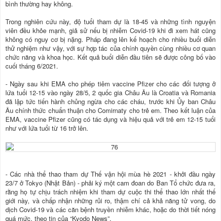
bình thường hay không.
Trong nghiên cứu này, độ tuổi tham dự là 18-45 và những tình nguyện
viên đều khỏe mạnh, giả sử nếu bị nhiễm Covid-19 khi đi xem hát cũng
không có nguy cơ bị nặng. Pháp đang lên kế hoạch cho nhiều buổi diễn
thử nghiệm như vậy, với sự hợp tác của chính quyền cùng nhiều cơ quan
chức năng và khoa học. Kết quả buổi diễn đầu tiên sẽ được công bố vào
cuối tháng 6/2021.
- Ngày sau khi EMA cho phép tiêm vaccine Pfizer cho các đối tượng ở
lứa tuổi 12-15 vào ngày 28/5, 2 quốc gia Châu Âu là Croatia và Romania
đã lập tức tiến hành chủng ngừa cho các cháu, trước khi Ủy ban Châu
Âu chính thức chuẩn thuận cho Comirnaty cho trẻ em. Theo kết luận của
EMA, vaccine Pfizer cũng có tác dụng và hiệu quả với trẻ em 12-15 tuổi
như với lứa tuổi từ 16 trở lên.
- Các nhà thể thao tham dự Thế vận hội mùa hè 2021 - khởi đầu ngày
23/7 ở Tokyo (Nhật Bản) - phải ký một cam đoan do Ban Tổ chức đưa ra,
rằng họ tự chịu trách nhiệm khi tham dự cuộc thi thể thao lớn nhất thế
giới này, và chấp nhận những rủi ro, thậm chí cả khả năng tử vong, do
dịch Covid-19 và các căn bệnh truyền nhiễm khác, hoặc do thời tiết nóng
quá mức, theo tin của “Kyodo News”.