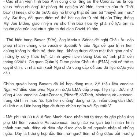
- Các nhân viên tình báo Anh cũng cho rằng có thể Coronavirus là loại
virus “xổng chuồng” từ phòng thí nghiệm Vũ Hán, theo tin của tờ “Thời
báo” (Times), cho dù trước đây họ không thật để tâm tới “thuyết âm mưu”
này. Sự thay đổi quan điểm có thể bắt nguồn từ chỉ thị của Tổng thống
Mỹ Joe Biden, giao nhiệm vụ cho tình báo Hoa Kỳ phải nỗ lực tìm ra
nguồn gốc của loại virus gây ra đại dịch Covid-19 này.
- Thủ hiến bang Bayer (Đức), ông Markus Söder đề nghị Châu Âu cấp
phép nhanh chóng cho vaccine Sputnik V của Nga để quá trình tiêm
chủng không bị đình trệ, theo ông, “không được đánh mất thời gian chỉ vì
những lý do ý thức hệ”. Chính quyền Liên bang Đức dự tính phải đến
tháng 9/2021, Cơ quan Quản lý Dược phẩm Châu Âu (EMA) mới có thể ra
quyết định, vì nhà sản xuất Nga chưa cung cấp đủ các dữ liệu được yêu
cầu.
Chính quyền bang Bayern đã ký hợp đồng mua 2,5 triệu liều vaccine
Nga, với điều kiện phía Nga xin được EMA cấp phép. Hiện tại, Đức mới
dùng 4 loại vaccine AstraZeneca, Pfizer/BioNTech, Moderna và Janssen,
trong khi hình thức “du lịch tiêm chủng” đang nở rộ, nhiều công dân Đức
du lịch qua Liên bang Nga để được chích ngừa với Sputnik V.
- Một phụ nữ 30 tuổi ở Đan Mạch được nhận bồi thường do gặp phản ứng
phụ khi tiêm vaccine AstraZeneca: trong não và gan bệnh nhân hình
thành cục máu đông và điều này được cho là có nguyên nhân vì chủng
ngừa. Đây là trường hợp đầu tiên mà người tiêm chủng được bồi thường