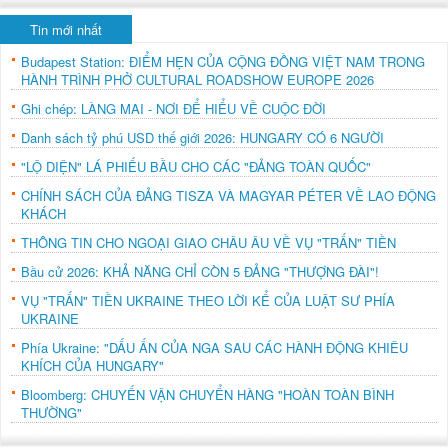
Tin mới nhất
Budapest Station: ĐIỂM HẸN CỦA CỘNG ĐỒNG VIỆT NAM TRONG
HÀNH TRÌNH PHỞ CULTURAL ROADSHOW EUROPE 2026
Ghi chép: LÀNG MAI - NƠI ĐỂ HIỂU VỀ CUỘC ĐỜI
Danh sách tỷ phú USD thế giới 2026: HUNGARY CÓ 6 NGƯỜI
"LỘ DIỆN" LÁ PHIẾU BẦU CHO CÁC "ĐẢNG TOÀN QUỐC"
CHÍNH SÁCH CỦA ĐẢNG TISZA VÀ MAGYAR PÉTER VỀ LAO ĐỘNG
KHÁCH
THÔNG TIN CHO NGOẠI GIAO CHÂU ÂU VỀ VỤ "TRẤN" TIỀN
Bầu cử 2026: KHẢ NĂNG CHỈ CÒN 5 ĐẢNG "THƯỢNG ĐÀI"!
VỤ "TRẤN" TIỀN UKRAINE THEO LỜI KỂ CỦA LUẬT SƯ PHÍA
UKRAINE
Phía Ukraine: "DẤU ẤN CỦA NGA SAU CÁC HÀNH ĐỘNG KHIÊU
KHÍCH CỦA HUNGARY"
Bloomberg: CHUYẾN VẬN CHUYỂN HÀNG "HOÀN TOÀN BÌNH
THƯỜNG"