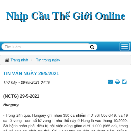
Nhịp Cầu Thế Giới Online
Trang nhất
Tin trong ngày
TIN VẮN NGÀY 29/5/2021
Thứ bảy - 29/05/2021 04:10
(NCTG) 29-5-2021
Hungary:
- Trong 24h qua, Hungary ghi nhận 350 ca nhiễm mới với Covid-19, và 19
ca tử vong - con số tử vong ít như thế này ở Hung là vào tháng 10/2020.
Số bệnh nhân phải điều trị nội viện cũng giảm dưới 1.000 (965 ca), trong
đó có 114 ca phải trợ thở. Có 5.137.031 cư dân đã được tiêm chủng,