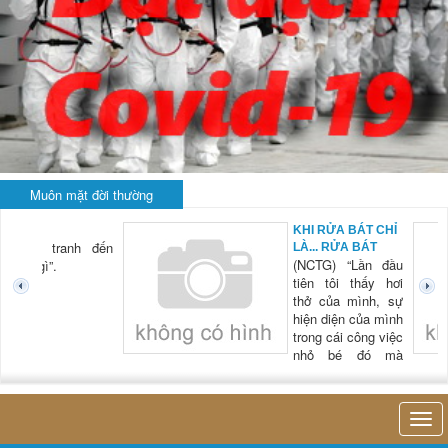
Muôn mặt đời thường
KHI RỬA BÁT CHỈ
à “đấu tranh đến
LÀ... RỬA BÁT
(NCTG) “Lần đầu
 dụng gì”.
tiên tôi thấy hơi
thở của mình, sự
hiện diện của mình
trong cái công việc
nhỏ bé đó mà
không
không nghĩ tới bất kỳ điều gì khác. Thật là vi...
khảo 
cứu th