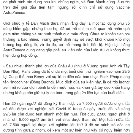
do phát sinh tác dụng phụ khi chủng ngừa, và Đan Mạch cũng là nước
trên thế giới đầu tiên tạm ngừng, rồi đình chỉ sử dụng vaccine
AstraZeneca.
Giới chức y tế Đan Mạch thừa nhận rằng đây là một tác dụng phụ vô
cùng hiếm gặp, nhưng theo họ, đã có thể chỉ ra mối quan hệ nhân quả
giữa tiêm chủng và sự hình thành cục máu đông. Chưa rõ khoản tiền bồi
thường là bao nhiêu, nhưng quyết định này sẽ vượt khỏi khuôn khổ một
trường hợp riêng lẻ, và do đó, có thể mang tính tiền lệ. Hiện tại, hãng
AstraZeneca cũng đang gặp phải sự kiện cáo của Liên Âu vì không thực
hiện đúng hợp đồng.
- Sau nhiều thành phố lớn của Châu Âu (như ở Vương quốc Anh và Tây
Ban Nha), Paris cũng đã tổ chức một buổi diễn thử nghiệm vào hôm 29/5
tại Cung thể thao Bercy với sự trình diễn của ban nhạc Rock Pháp mang
tên “Indochine” (Đông Dương). Mục đích của sự kiện này, là để “đo lường”
xem rủi ro của dịch bệnh là đến mức nào, và khán giả tuy đeo khẩu trang
nhưng không cần giữ cự ly an toàn trong gần 2h liên tục của buổi diễn.
Hơn 20 ngàn người đã đăng ký tham dự, và 7.500 người đươc chọn, tất
cả đều được xét nghiệm với Covid-19 trong 3 ngày trước đó, và sáng
29/5 lại còn được test nhanh một lần nữa. Rốt cục, 2.500 người phải ở
nhà, chỉ 5.000 người âm tính với virus được tham dự. Một tuần nữa, tất
cả 7.500 người lại được xét nghiệm lần thứ 3 để so sánh số các ca
dương tính giữa 2 nhóm, để xem một sự kiện như vậy có nguy hiểm hơn