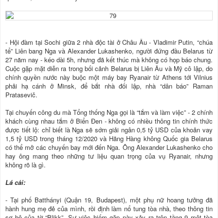
- Hội đàm tại Sochi giữa 2 nhà độc tài ở Châu Âu - Vladimir Putin, “chúa
tể” Liên bang Nga và Alexander Lukashenko, người đứng đầu Belarus từ
27 năm nay - kéo dài 5h, nhưng đã kết thúc mà không có họp báo chung.
Cuộc gặp mặt diễn ra trong bối cảnh Belarus bị Liên Âu và Mỹ cô lập, do
chính quyền nước này buộc một máy bay Ryanair từ Athens tới Vilnius
phải hạ cánh ở Minsk, để bắt nhà đối lập, nhà “dân báo” Raman
Pratasevič.
Tại chuyến công du mà Tổng thống Nga gọi là “tắm và làm việc” - 2 chính
khách cùng nhau tắm ở Biển Đen - không có nhiều thông tin chính thức
được tiết lộ: chỉ biết là Nga sẽ sớm giải ngân 0,5 tỷ USD của khoản vay
1,5 tỷ USD trong tháng 12/2020 và Hãng Hàng không Quốc gia Belarus
có thể mở các chuyến bay mới đến Nga. Ông Alexander Lukashenko cho
hay ông mang theo những tư liệu quan trọng của vụ Ryanair, nhưng
không rõ là gì.
Lá cải:
- Tại phố Batthányi (Quận 19, Budapest), một phụ nữ hoang tưởng đã
hành hung mẹ đẻ của mình, rồi định làm nổ tung tòa nhà, theo thông tin
sơ bộ của tờ “Blikk”. Sự việc hiếm gặp này xảy ra trên tầng 9 một tòa