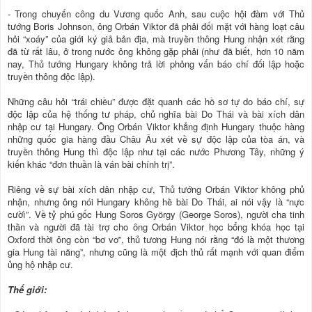
- Trong chuyến công du Vương quốc Anh, sau cuộc hội đàm với Thủ
tướng Boris Johnson, ông Orbán Viktor đã phải đối mặt với hàng loạt câu
hỏi “xoáy” của giới ký giả bản địa, mà truyền thông Hung nhận xét rằng
đã từ rất lâu, ở trong nước ông không gặp phải (như đã biết, hơn 10 năm
nay, Thủ tướng Hungary không trả lời phỏng vấn báo chí đối lập hoặc
truyền thông độc lập).
Những câu hỏi “trái chiều” được đặt quanh các hồ sơ tự do báo chí, sự
độc lập của hệ thống tư pháp, chủ nghĩa bài Do Thái và bài xích dân
nhập cư tại Hungary. Ông Orbán Viktor khẳng định Hungary thuộc hàng
những quốc gia hàng đầu Châu Âu xét về sự độc lập của tòa án, và
truyền thông Hung thì độc lập như tại các nước Phương Tây, những ý
kiến khác “đơn thuần là ván bài chính trị”.
Riêng về sự bài xích dân nhập cư, Thủ tướng Orbán Viktor không phủ
nhận, nhưng ông nói Hungary không hề bài Do Thái, ai nói vậy là “nực
cườì”. Về tỷ phú gốc Hung Soros György (George Soros), người cha tinh
thần và người đã tài trợ cho ông Orbán Viktor học bổng khóa học tại
Oxford thời ông còn “bơ vơ”, thủ tương Hung nói rằng “đó là một thương
gia Hung tài năng”, nhưng cũng là một địch thủ rất mạnh với quan điểm
ủng hộ nhập cư.
Thế giới: