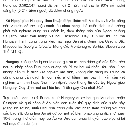
trong đó 3.582.547 người đã tiêm cả 2 mũi, như vậy là 90% số người
đăng ký (5,214 triệu người) đã được chủng ngừa.
- Bộ Ngoại giao Hungary thỏa thuận được thêm với Moldova về việc công
dân 2 nước có thể nhập cảnh lẫn nhau bằng “thẻ miễn dịch” mà không
phải xét nghiệm cũng như cách ly, theo thông báo của Ngoại trưởng
Szijjártó Péter trên mạng xã hội Facebook. Đây là nước thứ 11 mà
Hungary thành công trong việc này, sau Bahrain, Cộng hòa Czech, Bắc
Macedónia, Georgia, Croatia, Mông Cổ, Montenegro, Serbia, Slovenia và
Thổ Nhĩ Kỳ.
- Hungary không còn bị coi là quốc gia rủi ro theo đánh giá của Đức, nên
nếu ai nhập cảnh Đức theo đường bộ (đi xe hơi cá nhân, tàu hỏa...) sẽ
không cần xuất trình xét nghiệm âm tính, không cần đăng ký sơ bộ và
cũng không cần cách ly, còn nếu ai đi bằng máy bay thì vẫn cần xét
nghiệm âm tính hoặc “thẻ miễn dịch”, theo thông tin của Bộ Ngoại giao
Hungary. Quy định mới có hiệu lực từ 0h ngày Chủ nhật 30/5.
Tuy nhiên, cần lưu ý là nếu ai từ Hungary đi xe hơi qua München hoặc
Stuttgart và quá cảnh ở Áo, vẫn cần tuân thủ quy định của nước này
(đăng ký sơ bộ, nhiều khi phải trình giấy xác nhận tiêm chủng với con
dấu bác sĩ). Cộng hòa Áo sẽ gỡ bỏ một số biện pháp phòng dịch từ ngày
10/6. trong thời điểm này, cả Áo và Đức vẫn chưa khuyến cáo việc đi lại
với mục đích du lịch.