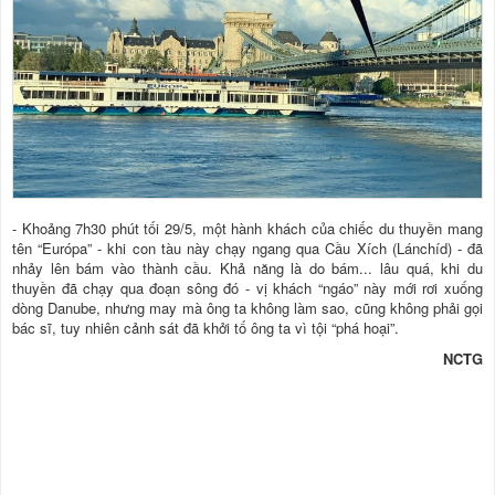
- Khoảng 7h30 phút tối 29/5, một hành khách của chiếc du thuyền mang
tên “Európa” - khi con tàu này chạy ngang qua Cầu Xích (Lánchíd) - đã
nhảy lên bám vào thành cầu. Khả năng là do bám... lâu quá, khi du
thuyền đã chạy qua đoạn sông đó - vị khách “ngáo” này mới rơi xuống
dòng Danube, nhưng may mà ông ta không làm sao, cũng không phải gọi
bác sĩ, tuy nhiên cảnh sát đã khởi tố ông ta vì tội “phá hoại”.
NCTG