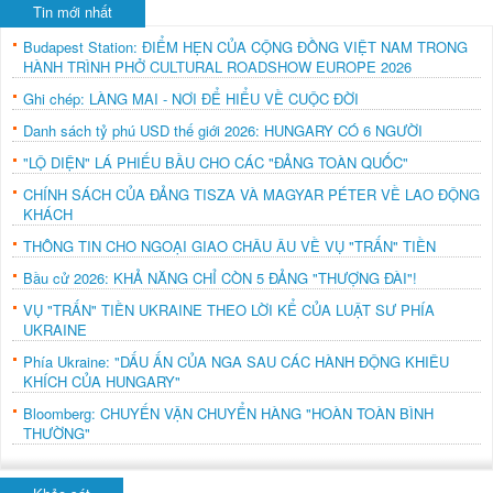
Tin mới nhất
Budapest Station: ĐIỂM HẸN CỦA CỘNG ĐỒNG VIỆT NAM TRONG
HÀNH TRÌNH PHỞ CULTURAL ROADSHOW EUROPE 2026
Ghi chép: LÀNG MAI - NƠI ĐỂ HIỂU VỀ CUỘC ĐỜI
Danh sách tỷ phú USD thế giới 2026: HUNGARY CÓ 6 NGƯỜI
"LỘ DIỆN" LÁ PHIẾU BẦU CHO CÁC "ĐẢNG TOÀN QUỐC"
CHÍNH SÁCH CỦA ĐẢNG TISZA VÀ MAGYAR PÉTER VỀ LAO ĐỘNG
KHÁCH
THÔNG TIN CHO NGOẠI GIAO CHÂU ÂU VỀ VỤ "TRẤN" TIỀN
Bầu cử 2026: KHẢ NĂNG CHỈ CÒN 5 ĐẢNG "THƯỢNG ĐÀI"!
VỤ "TRẤN" TIỀN UKRAINE THEO LỜI KỂ CỦA LUẬT SƯ PHÍA
UKRAINE
Phía Ukraine: "DẤU ẤN CỦA NGA SAU CÁC HÀNH ĐỘNG KHIÊU
KHÍCH CỦA HUNGARY"
Bloomberg: CHUYẾN VẬN CHUYỂN HÀNG "HOÀN TOÀN BÌNH
THƯỜNG"