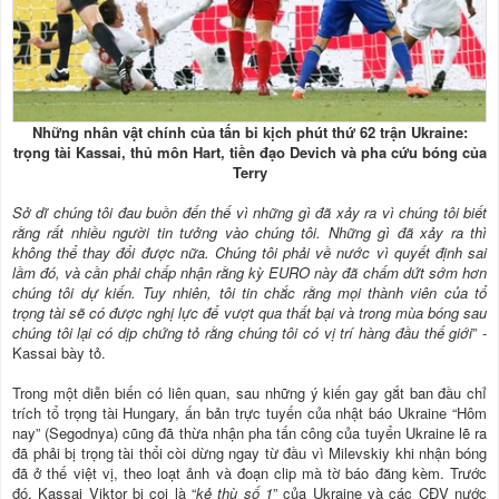
Những nhân vật chính của tấn bi kịch phút thứ 62 trận Ukraine:
trọng tài Kassai, thủ môn Hart, tiền đạo Devich và pha cứu bóng của
Terry
Sở dĩ chúng tôi đau buồn đến thế vì những gì đã xảy ra vì chúng tôi biết
rằng rất nhiều người tin tưởng vào chúng tôi. Những gì đã xảy ra thì
không thể thay đổi được nữa. Chúng tôi phải về nước vì quyết định sai
lầm đó, và cần phải chấp nhận rằng kỳ EURO này đã chấm dứt sớm hơn
chúng tôi dự kiến. Tuy nhiên, tôi tin chắc rằng mọi thành viên của tổ
trọng tài sẽ có được nghị lực để vượt qua thất bại và trong mùa bóng sau
chúng tôi lại có dịp chứng tỏ rằng chúng tôi có vị trí hàng đầu thế giới
” -
Kassai bày tỏ.
Trong một diễn biến có liên quan, sau những ý kiến gay gắt ban đầu chỉ
trích tổ trọng tài Hungary, ấn bản trực tuyến của nhật báo Ukraine “Hôm
nay” (Segodnya) cũng đã thừa nhận pha tấn công của tuyển Ukraine lẽ ra
đã phải bị trọng tài thổi còi dừng ngay từ đầu vì Milevskiy khi nhận bóng
đã ở thế việt vị, theo loạt ảnh và đoạn clip mà tờ báo đăng kèm. Trước
đó, Kassai Viktor bị coi là “
kẻ thù số 1
” của Ukraine và các CĐV nước