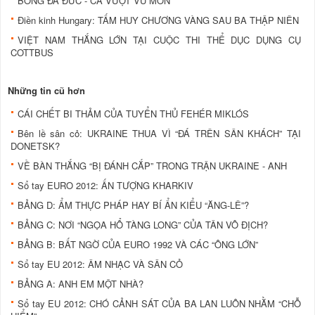
BÓNG ĐÁ ĐỨC - CÁ VƯỢT VŨ MÔN
Điền kinh Hungary: TẤM HUY CHƯƠNG VÀNG SAU BA THẬP NIÊN
VIỆT NAM THẮNG LỚN TẠI CUỘC THI THỂ DỤC DỤNG CỤ
COTTBUS
Những tin cũ hơn
CÁI CHẾT BI THẢM CỦA TUYỂN THỦ FEHÉR MIKLÓS
Bên lề sân cỏ: UKRAINE THUA VÌ “ĐÁ TRÊN SÂN KHÁCH” TẠI
DONETSK?
VỀ BÀN THẮNG “BỊ ĐÁNH CẮP” TRONG TRẬN UKRAINE - ANH
Sổ tay EURO 2012: ẤN TƯỢNG KHARKIV
BẢNG D: ẨM THỰC PHÁP HAY BÍ ẨN KIỂU “ĂNG-LÊ”?
BẢNG C: NƠI “NGỌA HỔ TÀNG LONG” CỦA TÂN VÔ ĐỊCH?
BẢNG B: BẤT NGỜ CỦA EURO 1992 VÀ CÁC “ÔNG LỚN”
Sổ tay EU 2012: ÂM NHẠC VÀ SÂN CỎ
BẢNG A: ANH EM MỘT NHÀ?
Sổ tay EU 2012: CHÓ CẢNH SÁT CỦA BA LAN LUÔN NHẰM “CHỖ