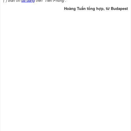
(*) Bản tin
đã đăng
trên “Tiền Phong”.
Hoàng Tuấn tổng hợp, từ Budapest