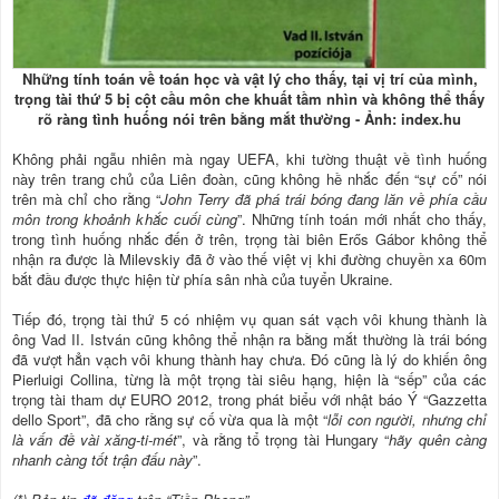
Những tính toán về toán học và vật lý cho thấy, tại vị trí của mình,
trọng tài thứ 5 bị cột cầu môn che khuất tầm nhìn và không thể thấy
rõ ràng tình huống nói trên bằng mắt thường - Ảnh: index.hu
Không phải ngẫu nhiên mà ngay UEFA, khi tường thuật về tình huống
này trên trang chủ của Liên đoàn, cũng không hề nhắc đến “sự cố” nói
trên mà chỉ cho rằng “
John Terry đã phá trái bóng đang lăn về phía cầu
môn trong khoảnh khắc cuối cùng
”. Những tính toán mới nhất cho thấy,
trong tình huống nhắc đến ở trên, trọng tài biên Erős Gábor không thể
nhận ra được là Milevskiy đã ở vào thế việt vị khi đường chuyền xa 60m
bắt đầu được thực hiện từ phía sân nhà của tuyển Ukraine.
Tiếp đó, trọng tài thứ 5 có nhiệm vụ quan sát vạch vôi khung thành là
ông Vad II. István cũng không thể nhận ra bằng mắt thường là trái bóng
đã vượt hẳn vạch vôi khung thành hay chưa. Đó cũng là lý do khiến ông
Pierluigi Collina, từng là một trọng tài siêu hạng, hiện là “sếp” của các
trọng tài tham dự EURO 2012, trong phát biểu với nhật báo Ý “Gazzetta
dello Sport”, đã cho rằng sự cố vừa qua là một “
lỗi con người, nhưng chỉ
là vấn đề vài xăng-ti-mét
”, và rằng tổ trọng tài Hungary “
hãy quên càng
nhanh càng tốt trận đấu này
”.