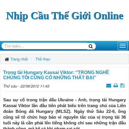
Nhịp Cầu Thế Giới Online
Trang nhất
Thể thao
Trọng tài Hungary Kassai Viktor: “TRONG NGHỀ
CHÚNG TÔI CŨNG CÓ NHỮNG THẤT BẠI”
Thứ sáu - 22/06/2012 11:43
Sau sự cố trong trận đấu Ukraine - Anh, trọng tài Hungary
Kassai Viktor lần đầu tiên phát biểu trên trang chủ của Liên
đoàn Bóng đá Hungary (MLSZ). Ngày thứ Sáu 22-6, ông
cũng sẽ tổ chức họp báo vì nguyên tắc của vị trọng tài 36
tuổi này là cần phải lên tiếng không chỉ sau những trận đấu
thành công, mà kể cả khi phạm sai sót.