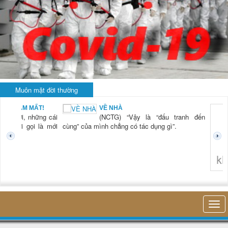
Muôn mặt đời thường
 MẤT!
VỀ NHÀ
 những cái
(NCTG) “Vậy là “đấu tranh đến
 gọi là mới
cùng” của mình chẳng có tác dụng gì”.
không nghĩ tới 