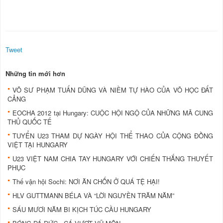
Tweet
Những tin mới hơn
VÕ SƯ PHẠM TUẤN DŨNG VÀ NIỀM TỰ HÀO CỦA VÕ HỌC ĐẤT
CẢNG
EOCHA 2012 tại Hungary: CUỘC HỘI NGỘ CỦA NHỮNG MÃ CUNG
THỦ QUỐC TẾ
TUYỂN U23 THAM DỰ NGÀY HỘI THỂ THAO CỦA CỘNG ĐỒNG
VIỆT TẠI HUNGARY
U23 VIỆT NAM CHIA TAY HUNGARY VỚI CHIẾN THẮNG THUYẾT
PHỤC
Thế vận hội Sochi: NƠI ĂN CHỐN Ở QUÁ TỆ HẠI!
HLV GUTTMANN BÉLA VÀ “LỜI NGUYỀN TRĂM NĂM”
SÁU MƯƠI NĂM BI KỊCH TÚC CẦU HUNGARY