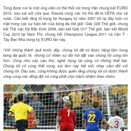
Từng được coi là một ứng viên có thể thổi còi trong trận chung kết EURO
2012, sau sai sót vừa qua, Kassai cùng các trợ thủ đã bị UEFA cho về
nước. Cần biết rằng tổ trọng tài Hungary từ năm 2007 trở lại đây luôn có
mặt trong các sự kiện lớn của bóng đá thế giới: Giải U20 Thế giới, chung
kết Thế vận hội Bắc Kinh 2008, bán kết Giải U17 Thế giới, bán kết World
Cup 2010 tại Nam Phi, chung kết Champions League 2011 và trận Ý -
Tây Ban Nha trong kỳ EURO lần này.
“
Với những thành quả trước đây, chúng tôi đã có được tiếng tăm trong
bóng đá quốc tế, nhưng cố nhiên sự đòi hỏi đặt vào chúng tôi cũng lớn
hơn. Cũng như các cầu thủ, nghề trọng tài cũng có những thất bại.
Chúng tôi vô cùng thất vọng, sai lầm này hết sức nhạy cảm đối với
chúng tôi. Dầu sao, cũng không được quên rằng chúng tôi có được thành
công cùng các đồng đội và cũng phải chịu trách nhiệm theo nhóm.