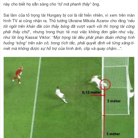
này cho biết họ sẵn sàng cho “
tứ mã phanh thây
” ông.
Sai lầm của tổ trọng tài Hungary bị coi là rất hiển nhiên, vì xem trên màn
hình TV ai cũng nhận ra. Thủ tướng Ukraine Mikola Azarov cho rằng “
nếu
tôi ngồi trên khán đài còn thấy bóng đã vượt vạch vôi thì trọng tài cũng
phải thấy chứ
”, nhưng trong thực tế mọi việc không đơn giản như vậy,
như lời ông Kassai Viktor: “
Mọi trọng tài đều phải phán đoán những tình
huống “sống” trên sân cỏ, trong tích tắc, phải quyết định về từng xăng-ti-
mét mà không được sự hỗ trợ của hình ảnh, clip và quay chậm.
..”.