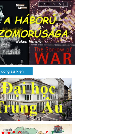
 dòng sự kiện