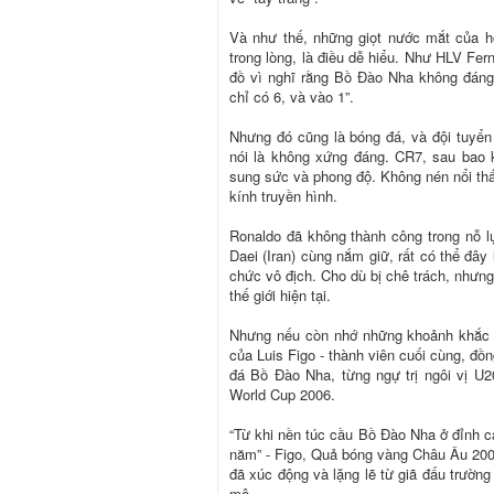
Và như thế, những giọt nước mắt của h
trong lòng, là điều dễ hiểu. Như HLV Fer
đồ vì nghĩ rằng Bồ Đào Nha không đáng 
chỉ có 6, và vào 1”.
Nhưng đó cũng là bóng đá, và đội tuyển
nói là không xứng đáng. CR7, sau bao k
sung sức và phong độ. Không nén nổi thấ
kính truyền hình.
Ronaldo đã không thành công trong nỗ lự
Daei (Iran) cùng nắm giữ, rất có thể đâ
chức vô địch. Cho dù bị chê trách, nhưng
thế giới hiện tại.
Nhưng nếu còn nhớ những khoảnh khắc c
của Luis Figo - thành viên cuối cùng, đồn
đá Bồ Đào Nha, từng ngự trị ngôi vị U20
World Cup 2006.
“Từ khi nền túc cầu Bồ Đào Nha ở đỉnh ca
năm” - Figo, Quả bóng vàng Châu Âu 2000
đã xúc động và lặng lẽ từ giã đấu trườn
mộ.