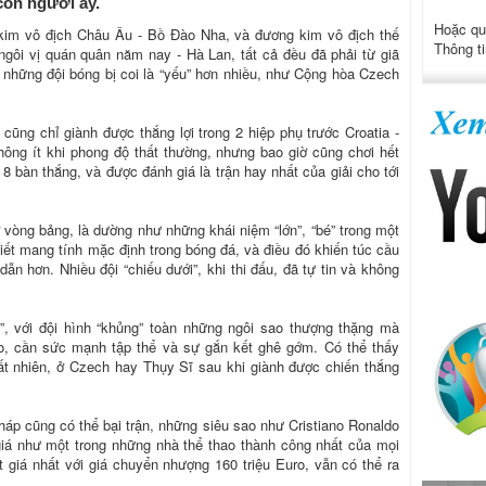
con người ấy.
Hoặc qu
 kim vô địch Châu Âu - Bồ Đào Nha, và đương kim vô địch thế
Thông ti
ngôi vị quán quân năm nay - Hà Lan, tất cả đều đã phải từ giã
hững đội bóng bị coi là “yếu” hơn nhiều, như Cộng hòa Czech
ũng chỉ giành được thắng lợi trong 2 hiệp phụ trước Croatia -
ông ít khi phong độ thất thường, nhưng bao giờ cũng chơi hết
i 8 bàn thắng, và được đánh giá là trận hay nhất của giải cho tới
 vòng bảng, là dường như những khái niệm “lớn”, “bé” trong một
ết mang tính mặc định trong bóng đá, và điều đó khiến túc cầu
ẫn hơn. Nhiều đội “chiếu dưới”, khi thi đấu, đã tự tin và không
”, với đội hình “khủng” toàn những ngôi sao thượng thặng mà
uro, cần sức mạnh tập thể và sự gắn kết ghê gớm. Có thể thấy
tất nhiên, ở Czech hay Thụy Sĩ sau khi giành được chiến thắng
áp cũng có thể bại trận, những siêu sao như Cristiano Ronaldo
iá như một trong những nhà thể thao thành công nhất của mọi
t giá nhất với giá chuyển nhượng 160 triệu Euro, vẫn có thể ra