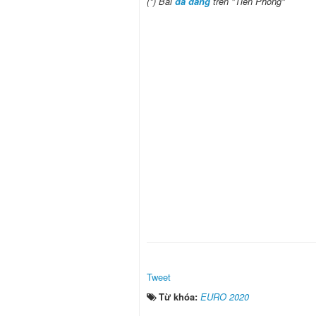
(*) Bài
đã đăng
trên "Tiền Phong"
Tweet
Từ khóa:
EURO 2020