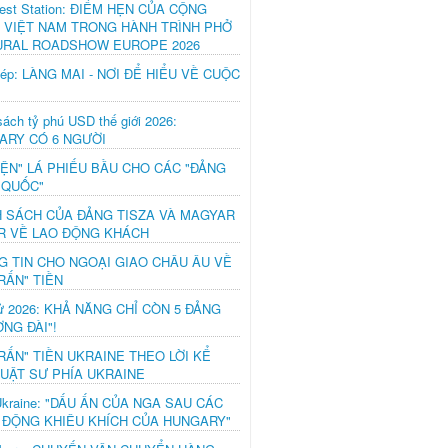
est Station: ĐIỂM HẸN CỦA CỘNG
 VIỆT NAM TRONG HÀNH TRÌNH PHỞ
URAL ROADSHOW EUROPE 2026
hép: LÀNG MAI - NƠI ĐỂ HIỂU VỀ CUỘC
ách tỷ phú USD thế giới 2026:
ARY CÓ 6 NGƯỜI
IỆN" LÁ PHIẾU BẦU CHO CÁC "ĐẢNG
 QUỐC"
H SÁCH CỦA ĐẢNG TISZA VÀ MAGYAR
R VỀ LAO ĐỘNG KHÁCH
G TIN CHO NGOẠI GIAO CHÂU ÂU VỀ
RẤN" TIỀN
ử 2026: KHẢ NĂNG CHỈ CÒN 5 ĐẢNG
NG ĐÀI"!
RẤN" TIỀN UKRAINE THEO LỜI KỂ
LUẬT SƯ PHÍA UKRAINE
Ukraine: "DẤU ẤN CỦA NGA SAU CÁC
 ĐỘNG KHIÊU KHÍCH CỦA HUNGARY"