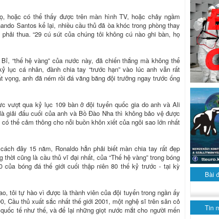
ọ, hoặc có thể thấy được trên màn hình TV, hoặc chảy ngầm
nando Santos kể lại, nhiều cầu thủ đã òa khóc trong phòng thay
phải thua. “29 cú sút của chúng tôi không cú nào ghi bàn, họ
 Bỉ, “thế hệ vàng” của nước này, đã chiến thắng mà không thể
ỷ lục cá nhân, đành chia tay “trước hạn” vào lúc anh vẫn rất
t vọng, anh đã ném rồi đá văng băng đội trưởng ngay trước ống
c vượt qua kỷ lục 109 bàn ở đội tuyển quốc gia do anh và Ali
y là giải đấu cuối của anh và Bồ Đào Nha thì không bảo vệ được
 có thể cảm thông cho nỗi buồn khôn xiết của ngôi sao lớn nhất
ách đây 15 năm, Ronaldo hẳn phải biết màn chia tay rất đẹp
g thời cũng là cầu thủ vĩ đại nhất, của “Thế hệ vàng” trong bóng
 của bóng đá thế giới cuối thập niên 80 thế kỷ trước - tại kỳ
Bài 
o, tôi tự hào vì được là thành viên của đội tuyển trong ngần ấy
, Cầu thủ xuất sắc nhất thế giới 2001, một nghệ sĩ trên sân cỏ
Tin 
g quốc tế như thế, và để lại những giọt nước mắt cho người mến