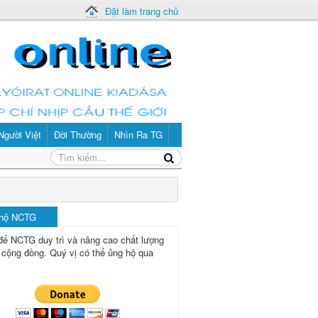
Đặt làm trang chủ
Người Việt
Đời Thường
Nhìn Ra TG
 hộ NCTG
để NCTG duy trì và nâng cao chất lượng
 cộng đồng.
Quý vị có thể ủng hộ qua