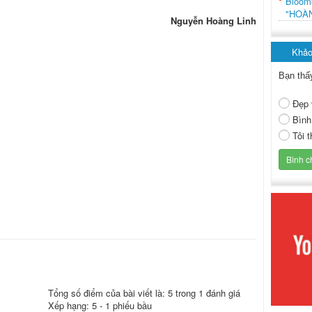
Bloo
"HOÀ
Nguyễn Hoàng Linh
Khảo
Bạn thấ
Đẹp 
Bình
Tôi 
Tổng số điểm của bài viết là: 5 trong 1 đánh giá
Xếp hạng:
5
-
1
phiếu bầu