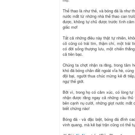
Thể thao là như thế, và bóng đá là như th
nước mắt từ những nhà thể thao can trườn
được, không tự chủ được trước tình cảm 
giấc mơ!
Tất cả những điều này thật tự nhiên, khô
cỏ cũng có trái tim, thậm chí, một trái
có đời sống thượng lưu, một chiến thắng
cả tiền bạc.
Chúng ta chợt nhận ra rằng, trong tâm 
khó đá bóng chân đất ngoài vỉa hè, cùng 
đội bại, người thua chúc mừng kẻ đi tiếp
ngự thế giới.
Bởi vì, trong họ có cảm xúc, có lòng tự
nhận được rằng ngay cả những cầu thủ t
bên cạnh nụ cười, những giọt nước mắt 
biết chừng nào!
Bóng đá - và đặc biệt, bóng đá đỉnh c
vinh quang, mà kẻ bại trận cũng có thể tự