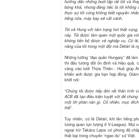
hướng dẫn những buổi tập rất tốt và tha
bóng khá, nhưng đáng tiếc là tôi không 
thực sự tôi cũng không biết nguyên nhân
tiếng nữa, máy bay sẽ cất cánh.
Tôi về Hung với tâm trạng hơi thất vọng,
này. Tôi được làm quen một quốc gia với 
không tiến bộ được về nghiệp vụ. Có lẽ,
năng của tôi trong một đội mà Détári là n
Những tưởng “đạo quân Hungary” đã làm 
thi đấu tương đối ổn định và hiệu quả, 
vàng vào lưới Thừa Thiên - Huế giúp 
khiến anh được gia hạn hợp đồng. Giám 
khởi nói:
“
Chúng tôi được tiếp đón rất thân tình 
ACB đã tạo điều kiện tuyệt vời để chúng 
một lời phàn nàn gì. Cố nhiên, mục đích
thế
”.
Tuy nhiên, có lẽ Détári, khi lên tiếng p
tương quan lực lượng ở V-League). Mọi c
ngoại trừ Takács Lajos có phong độ chấp
thất bại trong chuyến “ngao du” xứ Việt.