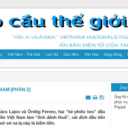
ry
Việt Nam - Thế Giới
Lịch Sử
Góc Nhìn
Văn Hóa
Cộng Đồng
Ủng
NAM (PHẦN 2)
Ủng hộ 
phục vụ
Paypal
ács Lajos và Ördög Ferenc, hai “kẻ phiêu lưu” đầu
ến Việt Nam làm “lính đánh thuê”, cái đích đầu tiên
ứ sở xa lạ này là kiếm tiền.