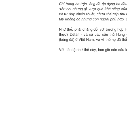
Chỉ trong ba trận, ông đã áp dụng ba đấ
“tải” nổi những gì vượt quá khả năng của
về tư duy chiến thuật, chưa thể tiếp thu
tay không có những con người phù hợp, ô
Như thế, phải chăng đối với trường hợp H
thực? Détári - và cả các cầu thủ Hung -
(bóng đá) ở Việt Nam, và vì thế họ đã thấ
Với tiền lệ như thế này, bao giờ các câu