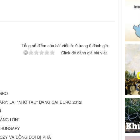
Tổng số điểm của bài viết là: 0 trong 0 đánh giá
Click để đánh giá bài viết
EGRO
RY: LẠI "NHỠ TÀU" ĐANG CAI EURO 2012!
Ú
ẮNG LỚN"
 HUNGARY
CZY VÀ ĐỒNG ĐỘI BỊ PHÁ