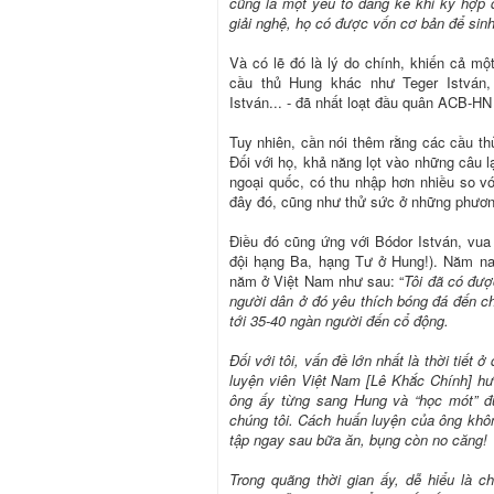
cũng là một yếu tố đáng kể khi ký hợp đ
giải nghệ, họ có được vốn cơ bản để sin
Và có lẽ đó là lý do chính, khiến cả mộ
cầu thủ Hung khác như Teger István,
István... - đã nhất loạt đầu quân ACB-H
Tuy nhiên, cần nói thêm rằng các cầu th
Đối với họ, khả năng lọt vào những câu l
ngoại quốc, có thu nhập hơn nhiều so vớ
đây đó, cũng như thử sức ở những phương 
Điều đó cũng ứng với Bódor István, vua
đội hạng Ba, hạng Tư ở Hung!). Năm nay
năm ở Việt Nam như sau: “
Tôi đã có đượ
người dân ở đó yêu thích bóng đá đến ch
tới 35-40 ngàn người đến cổ động.
Đối với tôi, vấn đề lớn nhất là thời tiết 
luyện viên Việt Nam [Lê Khắc Chính] hư
ông ấy từng sang Hung và “học mót” 
chúng tôi. Cách huấn luyện của ông khôn
tập ngay sau bữa ăn, bụng còn no căng!
Trong quãng thời gian ấy, dễ hiểu là c