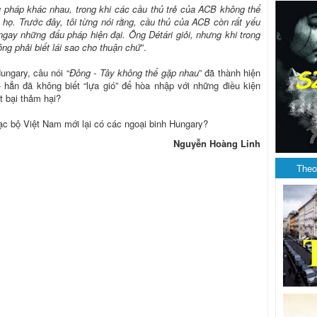
u pháp khác nhau, trong khi các cầu thủ trẻ của ACB không thể
 họ. Trước đây, tôi từng nói rằng, cầu thủ của ACB còn rất yếu
 ngay những đấu pháp hiện đại. Ông Détári giỏi, nhưng khi trong
ng phải biết lái sao cho thuận chứ
”.
ungary, câu nói “
Đông - Tây không thể gặp nhau
” đã thành hiện
 hẳn đã không biết “lựa gió” để hòa nhập với những điều kiện
t bại thảm hại?
 lạc bộ Việt Nam mới lại có các ngoại binh Hungary?
Nguyễn Hoàng Linh
Theo