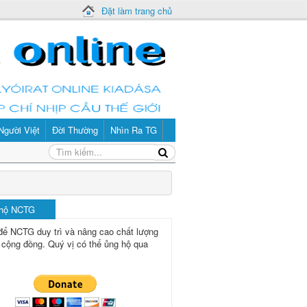
Đặt làm trang chủ
Người Việt
Đời Thường
Nhìn Ra TG
 hộ NCTG
để NCTG duy trì và nâng cao chất lượng
 cộng đồng.
Quý vị có thể ủng hộ qua