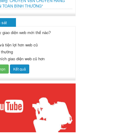
mberg: CHUYẾN VẬN CHUYỂN HÀNG
N TOÀN BÌNH THƯỜNG"
 sát
y giao diện web mới thế nào?
và tiện lợi hơn web cũ
 thường
thích giao diện web cũ hơn