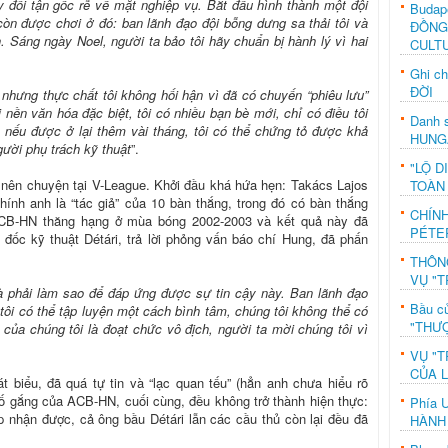
y đổi tận gốc rễ về mặt nghiệp vụ. Bắt đầu hình thành một đội
Budap
còn được chơi ở đó: ban lãnh đạo đội bỗng dưng sa thải tôi và
ĐỒNG
. Sáng ngày Noel, người ta bảo tôi hãy chuẩn bị hành lý vì hai
CULT
Ghi c
ĐỜI
 nhưng thực chất tôi không hối hận vì đã có chuyến “phiêu lưu”
nền văn hóa đặc biệt, tôi có nhiều bạn bè mới, chỉ có điều tôi
Danh s
 nếu được ở lại thêm vài tháng, tôi có thể chứng tỏ được khả
HUNG
gười phụ trách kỹ thuật
”.
"LỘ D
nên chuyện tại V-League. Khởi đầu khá hứa hẹn: Takács Lajos
TOÀN
chính anh là “tác giả” của 10 bàn thắng, trong đó có bàn thắng
CHÍN
ACB-HN thăng hạng ở mùa bóng 2002-2003 và kết quả này đã
PÉTE
đốc kỹ thuật Détári, trả lời phỏng vấn báo chí Hung, đã phấn
THÔN
VỤ "T
và phải làm sao để đáp ứng được sự tin cậy này. Ban lãnh đạo
Bầu c
tôi có thể tập luyện một cách bình tâm, chúng tôi không thể có
"THƯỢ
 của chúng tôi là đoạt chức vô địch, người ta mời chúng tôi vì
VỤ "T
CỦA 
hát biểu, đã quá tự tin và “lạc quan tếu” (hẳn anh chưa hiểu rõ
ố gắng của ACB-HN, cuối cùng, đều không trở thành hiện thực:
Phía 
 nhận được, cả ông bầu Détári lẫn các cầu thủ còn lại đều đã
HÀNH