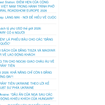
est Station: ĐIỂM HẸN CỦA CỘNG
 VIỆT NAM TRONG HÀNH TRÌNH PHỞ
URAL ROADSHOW EUROPE 2026
hép: LÀNG MAI - NƠI ĐỂ HIỂU VỀ CUỘC
ách tỷ phú USD thế giới 2026:
ARY CÓ 6 NGƯỜI
IỆN" LÁ PHIẾU BẦU CHO CÁC "ĐẢNG
 QUỐC"
H SÁCH CỦA ĐẢNG TISZA VÀ MAGYAR
R VỀ LAO ĐỘNG KHÁCH
G TIN CHO NGOẠI GIAO CHÂU ÂU VỀ
RẤN" TIỀN
ử 2026: KHẢ NĂNG CHỈ CÒN 5 ĐẢNG
NG ĐÀI"!
RẤN" TIỀN UKRAINE THEO LỜI KỂ
LUẬT SƯ PHÍA UKRAINE
Ukraine: "DẤU ẤN CỦA NGA SAU CÁC
 ĐỘNG KHIÊU KHÍCH CỦA HUNGARY"