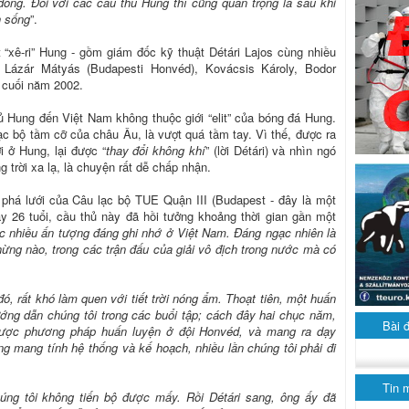
ồng. Đối với các cầu thủ Hung thì cũng quan trọng là sau khi
h sống
”.
t “xê-ri” Hung - gồm giám đốc kỹ thuật Détári Lajos cùng nhiều
 Lázár Mátyás (Budapesti Honvéd), Kovácsis Károly, Bodor
N cuối năm 2002.
ủ Hung đến Việt Nam không thuộc giới “elit” của bóng đá Hung.
ạc bộ tầm cỡ của châu Âu, là vượt quá tầm tay. Vì thế, được ra
i ở Hung, lại được “
thay đổi không khí
” (lời Détári) và nhìn ngó
trời xa lạ, là chuyện rất dễ chấp nhận.
 phá lưới của Câu lạc bộ TUE Quận III (Budapest - đây là một
 26 tuổi, cầu thủ này đã hồi tưởng khoảng thời gian gần một
c nhiều ấn tượng đáng ghi nhớ ở Việt Nam. Đáng ngạc nhiên là
ừng nào, trong các trận đấu của giải vô địch trong nước mà có
ở đó, rất khó làm quen với tiết trời nóng ẩm. Thoạt tiên, một huấn
ớng dẫn chúng tôi trong các buổi tập; cách đây hai chục năm,
Bài 
được phương pháp huấn luyện ở đội Honvéd, và mang ra dạy
g mang tính hệ thống và kế hoạch, nhiều lần chúng tôi phải đi
Tin 
húng tôi không tiến bộ được mấy. Rồi Détári sang, ông ấy đã