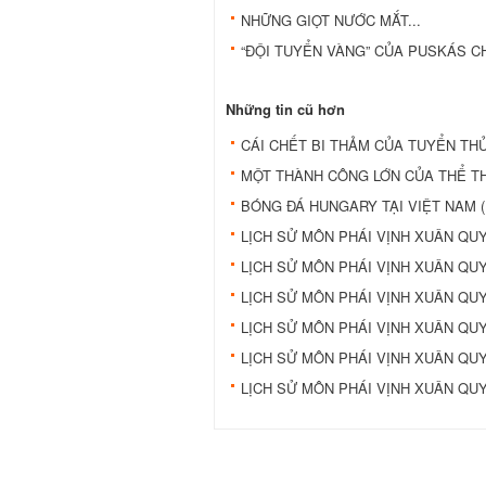
NHỮNG GIỌT NƯỚC MẮT...
“ĐỘI TUYỂN VÀNG” CỦA PUSKÁS CH
Những tin cũ hơn
CÁI CHẾT BI THẢM CỦA TUYỂN TH
MỘT THÀNH CÔNG LỚN CỦA THỂ 
BÓNG ĐÁ HUNGARY TẠI VIỆT NAM (
LỊCH SỬ MÔN PHÁI VỊNH XUÂN QUY
LỊCH SỬ MÔN PHÁI VỊNH XUÂN QUY
LỊCH SỬ MÔN PHÁI VỊNH XUÂN QUY
LỊCH SỬ MÔN PHÁI VỊNH XUÂN QUY
LỊCH SỬ MÔN PHÁI VỊNH XUÂN QUY
LỊCH SỬ MÔN PHÁI VỊNH XUÂN QUY