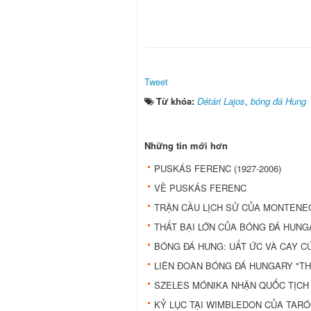
Tweet
Từ khóa:
Détári Lajos
,
bóng đá Hung
Những tin mới hơn
PUSKÁS FERENC (1927-2006)
VỀ PUSKÁS FERENC
TRẬN CẦU LỊCH SỬ CỦA MONTEN
THẤT BẠI LỚN CỦA BÓNG ĐÁ HUNGA
BÓNG ĐÁ HUNG: UẤT ỨC VÀ CAY C
LIÊN ĐOÀN BÓNG ĐÁ HUNGARY "TH
SZELES MÓNIKA NHẬN QUỐC TỊCH
KỶ LỤC TẠI WIMBLEDON CỦA TARÓ