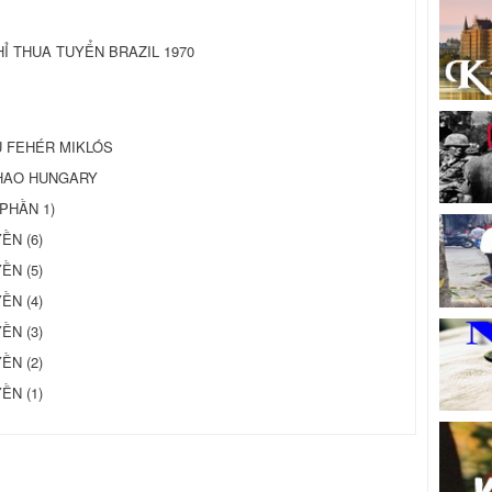
Ỉ THUA TUYỂN BRAZIL 1970
Ủ FEHÉR MIKLÓS
THAO HUNGARY
PHẦN 1)
ỀN (6)
ỀN (5)
ỀN (4)
ỀN (3)
ỀN (2)
ỀN (1)