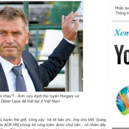
Hoặc qu
Thông ti
p nhau”? - Ảnh: cựu danh thủ tuyển Hungary và
i Détári Lajos đã thất bại ở Việt Nam
tuyển thế giới, cũng vậy: trả lời báo chí, ông cho biết “
[sang
của ACB-HN] chúng tôi cũng kiếm được chút tiền - cố nhiên đây