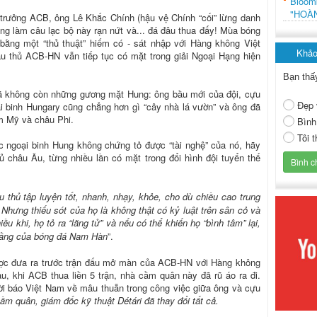
Bloo
"HOÀ
 trưởng ACB, ông Lê Khắc Chính (hậu vệ Chính “cối” lừng danh
ng làm câu lạc bộ này rạn nứt và... đá đâu thua đấy! Mùa bóng
bằng một “thủ thuật” hiếm có - sát nhập với Hàng không Việt
Khảo
 thủ ACB-HN vẫn tiếp tục có mặt trong giải Ngoại Hạng hiện
Bạn thấ
ã không còn những gương mặt Hung: ông bầu mới của đội, cựu
Đẹp 
i binh Hungary cũng chẳng hơn gì “cây nhà lá vườn” và ông đã
m Mỹ và châu Phi.
Bình
Tôi 
c ngoại binh Hung không chứng tỏ được “tài nghệ” của nó, hãy
 châu Âu, từng nhiều lần có mặt trong đổi hình đội tuyển thế
thủ tập luyện tốt, nhanh, nhạy, khỏe, cho dù chiều cao trung
Nhưng thiếu sót của họ là không thật có kỷ luật trên sân cỏ và
ều khi, họ tỏ ra “lãng tử” và nếu có thể khiến họ “bình tâm” lại,
 tầng của bóng đá Nam Hàn
”
.
được đưa ra trước trận đấu mở màn của ACB-HN với Hàng không
u, khi ACB thua liền 5 trận, nhà cầm quân này đã rũ áo ra đi.
lời báo Việt Nam về mâu thuẫn trong công việc giữa ông và cựu
cầm quân, giám đốc kỹ thuật Détári đã thay đổi tất cả.