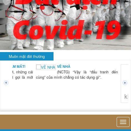
Muôn mặt đời thường
BẠN NAM MẤT!
VỀ NHÀ
TG) “Xời, những cái
(NCTG) “Vậy là “đấu tranh đến
tươi mới gọi là mới
cùng” của mình chẳng có tác dụng gì”.
không 