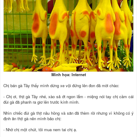
Minh họa: Internet
Chị bán gà Tây thấy mình dừng xe vội đứng lên đon đả mời chào:
- Chị ơi, thịt gà Tây nhé, xào sả ớt ngon lắm - miệng nói tay chị cầm cái
đùi gà đã phanh ra giơ lên trước kính mình.
Nhìn chiếc đùi gà thịt nâu hồng và săn đã thèm rồi nhưng vì không có ý
định ăn thịt gà nên mình bảo chị:
- Nhờ chị một chút, tôi mua nem tai chị ạ.