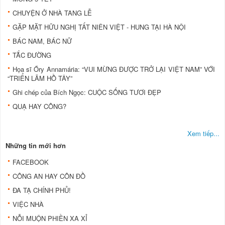
CHUYỆN Ở NHÀ TANG LỄ
GẶP MẶT HỮU NGHỊ TẤT NIÊN VIỆT - HUNG TẠI HÀ NỘI
BÁC NAM, BÁC NỮ
TẮC ĐƯỜNG
Họa sĩ Őry Annamária: “VUI MỪNG ĐƯỢC TRỞ LẠI VIỆT NAM” VỚI
“TRIỂN LÃM HỒ TÂY”
Ghi chép của Bích Ngọc: CUỘC SỐNG TƯƠI ĐẸP
QUẠ HAY CÔNG?
Xem tiếp...
Những tin mới hơn
FACEBOOK
CÔNG AN HAY CÔN ĐỒ
ĐA TẠ CHÍNH PHỦ!
VIỆC NHÀ
NỖI MUỘN PHIỀN XA XỈ