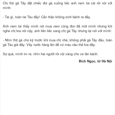
Chị thịt gà Tây đặt chiếc đùi gà xuống liếc anh nem tai cái rồi nói với
mình:
- Tai gì, toàn tai Tàu đấy! Cẩn thận không sinh bệnh ra đấy.
Anh nem tai thấy mình nói mua nem cũng đon đả mời mình nhưng khi
nghe chị kia nói vậy, anh liền liếc sang chị gà Tây nhưng lại nói với mình:
- Nhìn thịt gà cho kỹ trước khi mua chị nhé, không phải gà Tây đâu, toàn
gà Tàu già đấy. Vẩy nước hàng lên để có màu nâu thế kia đấy.
Sợ quá, mình im re, nhìn hai người rồi vội vàng cho xe lăn bánh.
Bích Ngọc, từ Hà Nội