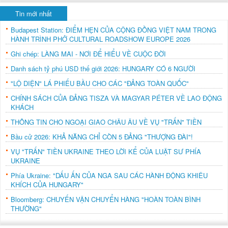
Tin mới nhất
Budapest Station: ĐIỂM HẸN CỦA CỘNG ĐỒNG VIỆT NAM TRONG
HÀNH TRÌNH PHỞ CULTURAL ROADSHOW EUROPE 2026
Ghi chép: LÀNG MAI - NƠI ĐỂ HIỂU VỀ CUỘC ĐỜI
Danh sách tỷ phú USD thế giới 2026: HUNGARY CÓ 6 NGƯỜI
"LỘ DIỆN" LÁ PHIẾU BẦU CHO CÁC "ĐẢNG TOÀN QUỐC"
CHÍNH SÁCH CỦA ĐẢNG TISZA VÀ MAGYAR PÉTER VỀ LAO ĐỘNG
KHÁCH
THÔNG TIN CHO NGOẠI GIAO CHÂU ÂU VỀ VỤ "TRẤN" TIỀN
Bầu cử 2026: KHẢ NĂNG CHỈ CÒN 5 ĐẢNG "THƯỢNG ĐÀI"!
VỤ "TRẤN" TIỀN UKRAINE THEO LỜI KỂ CỦA LUẬT SƯ PHÍA
UKRAINE
Phía Ukraine: "DẤU ẤN CỦA NGA SAU CÁC HÀNH ĐỘNG KHIÊU
KHÍCH CỦA HUNGARY"
Bloomberg: CHUYẾN VẬN CHUYỂN HÀNG "HOÀN TOÀN BÌNH
THƯỜNG"