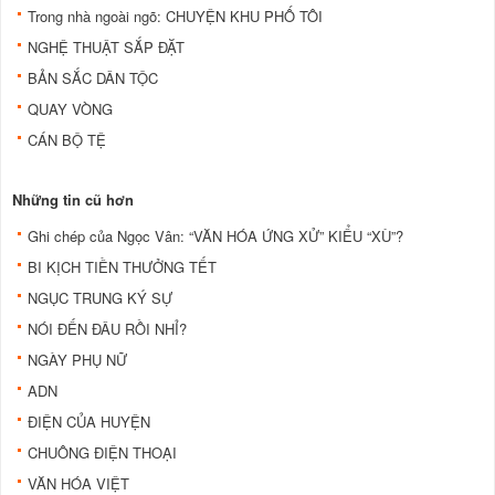
Trong nhà ngoài ngõ: CHUYỆN KHU PHỐ TÔI
NGHỆ THUẬT SẮP ĐẶT
BẢN SẮC DÂN TỘC
QUAY VÒNG
CÁN BỘ TỆ
Những tin cũ hơn
Ghi chép của Ngọc Vân: “VĂN HÓA ỨNG XỬ” KIỂU “XÙ”?
BI KỊCH TIỀN THƯỞNG TẾT
NGỤC TRUNG KÝ SỰ
NÓI ĐẾN ĐÂU RỒI NHỈ?
NGÀY PHỤ NỮ
ADN
ĐIỆN CỦA HUYỆN
CHUÔNG ĐIỆN THOẠI
VĂN HÓA VIỆT