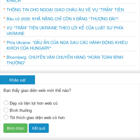
KHÁCH
THÔNG TIN CHO NGOẠI GIAO CHÂU ÂU VỀ VỤ "TRẤN" TIỀN
Bầu cử 2026: KHẢ NĂNG CHỈ CÒN 5 ĐẢNG "THƯỢNG ĐÀI"!
VỤ "TRẤN" TIỀN UKRAINE THEO LỜI KỂ CỦA LUẬT SƯ PHÍA
UKRAINE
Phía Ukraine: "DẤU ẤN CỦA NGA SAU CÁC HÀNH ĐỘNG KHIÊU
KHÍCH CỦA HUNGARY"
Bloomberg: CHUYẾN VẬN CHUYỂN HÀNG "HOÀN TOÀN BÌNH
THƯỜNG"
Khảo sát
Bạn thấy giao diện web mới thế nào?
Đẹp và tiện lợi hơn web cũ
Bình thường
Tôi thích giao diện web cũ hơn