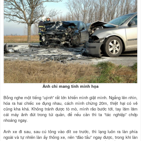
Ảnh chỉ mang tính minh họa
Bỗng nghe một tiếng “
uỳnh
” rất lớn khiến mình giật mình. Ngẩng lên nhìn,
hóa ra hai chiếc xe đụng nhau, cách mình chừng 20m, thiệt hại có vẻ
cũng kha khá. Không tránh được tò mò, mình rảo bước tới, tay lăm lăm
cái máy ảnh đút trong túi quần, để nếu cần thì ta “tác nghiệp” chớp
nhoáng ngay.
Anh xe đi sau, sau cú tông vào đít xe trước, thì lạng luôn ra làn phía
ngoài và tự nhiên làn ấy thông xe, nên “đào tẩu” ngay được, trong khi làn