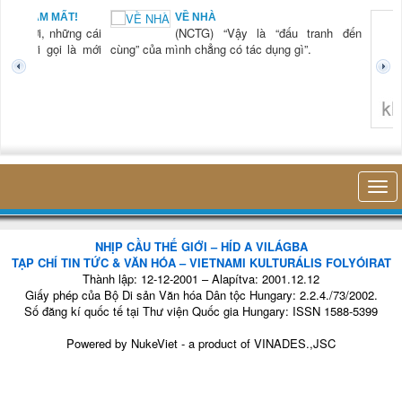
BẠN NAM MẤT!
VỀ NHÀ
TG) “Xời, những cái
(NCTG) “Vậy là “đấu tranh đến
tươi mới gọi là mới
cùng” của mình chẳng có tác dụng gì”.
không 
NHỊP CẦU THẾ GIỚI – HÍD A VILÁGBA
TẠP CHÍ TIN TỨC & VĂN HÓA – VIETNAMI KULTURÁLIS FOLYÓIRAT
Thành lập: 12-12-2001 – Alapítva: 2001.12.12
Giấy phép của Bộ Di sản Văn hóa Dân tộc Hungary: 2.2.4./73/2002.
Số đăng kí quốc tế tại Thư viện Quốc gia Hungary: ISSN 1588-5399
Powered by
NukeViet
- a product of
VINADES.,JSC