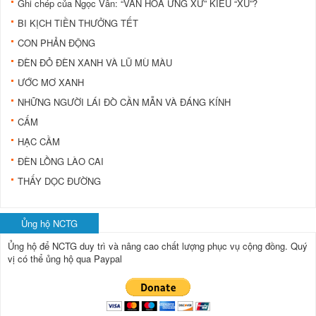
Ghi chép của Ngọc Vân: “VĂN HÓA ỨNG XỬ” KIỂU “XÙ”?
BI KỊCH TIỀN THƯỞNG TẾT
CON PHẢN ĐỘNG
ÐÈN ÐỎ ÐÈN XANH VÀ LŨ MÙ MÀU
ƯỚC MƠ XANH
NHỮNG NGƯỜI LÁI ÐÒ CẦN MẪN VÀ ÐÁNG KÍNH
CẤM
HẠC CẦM
ÐÈN LỒNG LÀO CAI
THẤY DỌC ĐƯỜNG
Ủng hộ NCTG
Ủng hộ để NCTG duy trì và nâng cao chất lượng phục vụ cộng đồng.
Quý
vị có thể ủng hộ qua Paypal