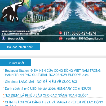
Bài đọc nhiều nhất
Tin mới nhất
Budapest Station: ĐIỂM HẸN CỦA CỘNG ĐỒNG VIỆT NAM TRONG
HÀNH TRÌNH PHỞ CULTURAL ROADSHOW EUROPE 2026
Ghi chép: LÀNG MAI - NƠI ĐỂ HIỂU VỀ CUỘC ĐỜI
Danh sách tỷ phú USD thế giới 2026: HUNGARY CÓ 6 NGƯỜI
"LỘ DIỆN" LÁ PHIẾU BẦU CHO CÁC "ĐẢNG TOÀN QUỐC"
CHÍNH SÁCH CỦA ĐẢNG TISZA VÀ MAGYAR PÉTER VỀ LAO ĐỘNG