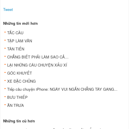
Tweet
Những tin mới hơn
TẮC CẦU
TẬP LÀM VĂN
TÂN TIẾN
CHẲNG BIẾT PHẢI LÀM SAO CẢ…
LẠI NHỮNG CÂU CHUYỆN XẤU XÍ
GÓC KHUYẾT
XE ÐẶC CHỦNG
Tiếp câu chuyện iPhone: NGÀY VUI NGẮN CHẲNG TÀY GANG...
BƯU THIẾP
ĂN TRƯA
Những tin cũ hơn