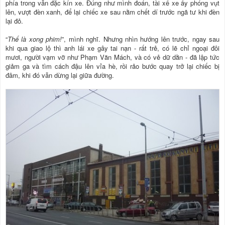
phía trong vẫn đặc kín xe. Ðúng như mình đoán, tài xế xe ấy phóng vụt
lên, vượt đèn xanh, để lại chiếc xe sau nằm chết dí trước ngã tư khi đèn
lại đỏ.
“
Thế là xong phim!
”, mình nghĩ. Nhưng nhìn hướng lên trước, ngay sau
khi qua giao lộ thì anh lái xe gây tai nạn - rất trẻ, có lẽ chỉ ngoại đôi
mươi, người vạm vỡ như Phạm Văn Mách, và có vẻ dữ dằn - đã lập tức
giảm ga và tìm cách đậu lên vỉa hè, rồi rảo bước quay trở lại chiếc bị
đâm, khi đó vẫn dừng lại giữa đường.