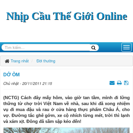
Nhịp Cầu Thế Giới Online
Trang nhất
Đời thường
DỞ ÒM
Chủ nhật - 20/11/2011 21:15
(NCTG) Cách đây mấy hôm, vào giờ tan tầm, mình đi lững
thững từ chợ trời Việt Nam về nhà, sau khi đã xong nhiệm
vụ đi mua đậu và rau ở cửa hàng thực phẩm Châu Á, cho
vợ. Ðường tắc ghê gớm, xe cộ nhích từng mét, trời thì lạnh
và xám xịt. Ðông đã sầm sập kéo đến!