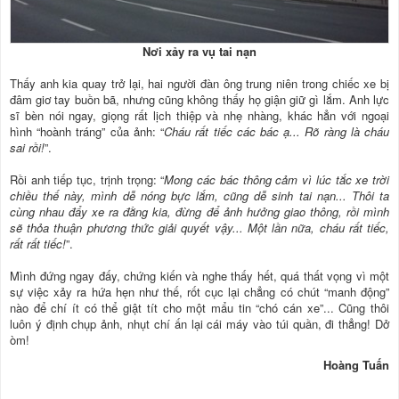
Nơi xảy ra vụ tai nạn
Thấy anh kia quay trở lại, hai người đàn ông trung niên trong chiếc xe bị
đâm giơ tay buồn bã, nhưng cũng không thấy họ giận giữ gì lắm. Anh lực
sĩ bèn nói ngay, giọng rất lịch thiệp và nhẹ nhàng, khác hẳn với ngoại
hình “hoành tráng” của ảnh: “
Cháu rất tiếc các bác ạ... Rõ ràng là cháu
sai rồi!
”.
Rồi anh tiếp tục, trịnh trọng: “
Mong các bác thông cảm vì lúc tắc xe trời
chiều thế này, mình dễ nóng bực lắm, cũng dễ sinh tai nạn... Thôi ta
cùng nhau đẩy xe ra đằng kia, đừng để ảnh hưởng giao thông, rồi mình
sẽ thỏa thuận phương thức giải quyết vậy... Một lần nữa, cháu rất tiếc,
rất rất tiếc!
”.
Mình đứng ngay đấy, chứng kiến và nghe thấy hết, quá thất vọng vì một
sự việc xảy ra hứa hẹn như thế, rốt cục lại chẳng có chút “manh động”
nào để chí ít có thể giật tít cho một mẩu tin “chó cán xe”... Cũng thôi
luôn ý định chụp ảnh, nhụt chí ấn lại cái máy vào túi quần, đi thẳng! Dở
òm!
Hoàng Tuấn