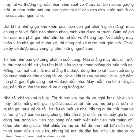
may rủi và thương hại của nhân viên soát vé ở cửa ra. Cô nào có gương
mặt ưa nhìn hoặc mắt nai ngơ ngác thì chỉ cần rơm rớm nước mắt là có
thể qua cửa ngon lành.
Đôi khi ở những ga khó khăn quá, bọn con gái phải “nghiến răng” mua
chung một vé. Đứa nào nhanh nhẹn, xinh xắn được ra trước. Cầm vé giơ
lên cao, mà phải gần như nắm kín chiếc vé ở trong tay. Nếu chẳng may
nhân viên nhà ga có muốn xé, thì cũng chỉ xé được một góc nhỏ. Chiếc
vé ấy sẽ được quay vòng lại cho những người sau.
Tôi hầu như bao giờ cũng phải ra cuối cùng. Nếu chẳng may đứa đi trước
bị thu mất vé thì cứ yên tâm bị lôi vào “giam” trong phòng đợi của nhà ga.
Mắng mỏ, mạt sát mãi mà chẳng thu được đồng tiền phạt nào, cuối cùng
họ cũng phải để cho chúng tôi về. Nhiều khi tàu về ga vào lúc 12 giờ đêm
mà phải gần 3 giờ sáng mới về được đến nhà. May mắn nhà tôi ở rất gần
ga, nên dù muộn thế nào đi về cũng không sợ.
Nhà tôi chẳng khá giả gì. Tôi đi học khi mẹ đã về nghỉ hưu. Nhiều khi
thấy tôi bị mắng mỏ, giam giữ lâu quá vì tội trốn vé, mẹ tôi phải đưa tôi
ra tận ga, mua vé để tôi lên tàu rồi mới về nhà. Nhưng đi tàu mà mua vé
là “có tội” với bạn bè cùng phòng. Giá tiền một chiếc vé lúc bấy giờ là hai
đồng hai, trong khi tiền học bổng của sinh viên tiên tiến mỗi tháng chỉ
được chín đồng sáu. Một chiếc vé tàu có thể đủ cho một bữa sắn luộc
thịnh soạn của sinh viên, những kẻ mà dạ dày hầu như lúc nào cũng
trống rỗng và gào thét không nguôi...