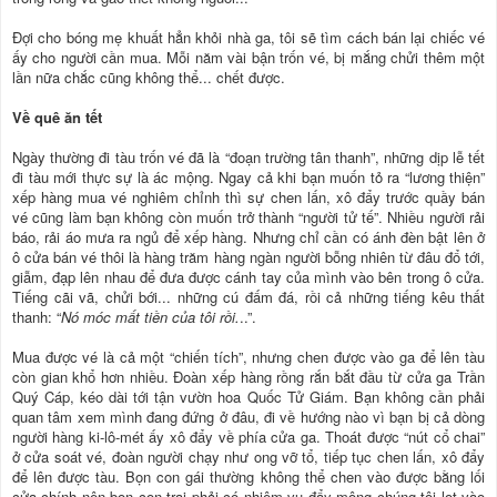
Đợi cho bóng mẹ khuất hẳn khỏi nhà ga, tôi sẽ tìm cách bán lại chiếc vé
ấy cho người cần mua. Mỗi năm vài bận trốn vé, bị mắng chửi thêm một
lần nữa chắc cũng không thể... chết được.
Về quê ăn tết
Ngày thường đi tàu trốn vé đã là “đoạn trường tân thanh”, những dịp lễ tết
đi tàu mới thực sự là ác mộng. Ngay cả khi bạn muốn tỏ ra “lương thiện”
xếp hàng mua vé nghiêm chỉnh thì sự chen lấn, xô đẩy trước quầy bán
vé cũng làm bạn không còn muốn trở thành “người tử tế”. Nhiều người rải
báo, rải áo mưa ra ngủ để xếp hàng. Nhưng chỉ cần có ánh đèn bật lên ở
ô cửa bán vé thôi là hàng trăm hàng ngàn người bỗng nhiên từ đâu đổ tới,
giẫm, đạp lên nhau để đưa được cánh tay của mình vào bên trong ô cửa.
Tiếng cãi vã, chửi bới... những cú đấm đá, rồi cả những tiếng kêu thất
thanh: “
Nó móc mất tiền của tôi rồi.
..”.
Mua được vé là cả một “chiến tích”, nhưng chen được vào ga để lên tàu
còn gian khổ hơn nhiều. Đoàn xếp hàng rồng rắn bắt đầu từ cửa ga Trần
Quý Cáp, kéo dài tới tận vườn hoa Quốc Tử Giám. Bạn không cần phải
quan tâm xem mình đang đứng ở đâu, đi về hướng nào vì bạn bị cả dòng
người hàng ki-lô-mét ấy xô đẩy về phía cửa ga. Thoát được “nút cổ chai”
ở cửa soát vé, đoàn người chạy như ong vỡ tổ, tiếp tục chen lấn, xô đẩy
để lên được tàu. Bọn con gái thường không thể chen vào được bằng lối
cửa chính nên bọn con trai phải có nhiệm vụ đẩy mông chúng tôi lọt vào