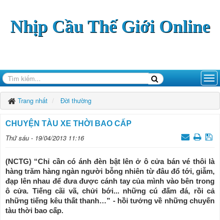
Nhịp Cầu Thế Giới Online
Trang nhất
Đời thường
CHUYỆN TÀU XE THỜI BAO CẤP
Thứ sáu - 19/04/2013 11:16
(NCTG) “Chỉ cần có ánh đèn bật lên ở ô cửa bán vé thôi là
hàng trăm hàng ngàn người bỗng nhiên từ đâu đổ tới, giẫm,
đạp lên nhau để đưa được cánh tay của mình vào bên trong
ô cửa. Tiếng cãi vã, chửi bới... những cú đấm đá, rồi cả
những tiếng kêu thất thanh…” - hồi tưởng về những chuyến
tàu thời bao cấp.