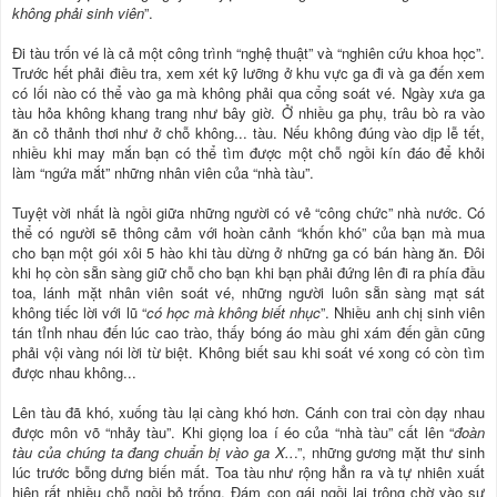
không phải sinh viên
”.
Đi tàu trốn vé là cả một công trình “nghệ thuật” và “nghiên cứu khoa học”.
Trước hết phải điều tra, xem xét kỹ lưỡng ở khu vực ga đi và ga đến xem
có lối nào có thể vào ga mà không phải qua cổng soát vé. Ngày xưa ga
tàu hỏa không khang trang như bây giờ. Ở nhiều ga phụ, trâu bò ra vào
ăn cỏ thảnh thơi như ở chỗ không... tàu. Nếu không đúng vào dịp lễ tết,
nhiều khi may mắn bạn có thể tìm được một chỗ ngồi kín đáo để khỏi
làm “ngứa mắt” những nhân viên của “nhà tàu”.
Tuyệt vời nhất là ngồi giữa những người có vẻ “công chức” nhà nước. Có
thể có người sẽ thông cảm với hoàn cảnh “khốn khó” của bạn mà mua
cho bạn một gói xôi 5 hào khi tàu dừng ở những ga có bán hàng ăn. Đôi
khi họ còn sẵn sàng giữ chỗ cho bạn khi bạn phải đứng lên đi ra phía đầu
toa, lánh mặt nhân viên soát vé, những người luôn sẵn sàng mạt sát
không tiếc lời với lũ “
có học mà không biết nhục
”. Nhiều anh chị sinh viên
tán tỉnh nhau đến lúc cao trào, thấy bóng áo màu ghi xám đến gần cũng
phải vội vàng nói lời từ biệt. Không biết sau khi soát vé xong có còn tìm
được nhau không...
Lên tàu đã khó, xuống tàu lại càng khó hơn. Cánh con trai còn dạy nhau
được môn võ “nhảy tàu”. Khi giọng loa í éo của “nhà tàu” cất lên “
đoàn
tàu của chúng ta đang chuẩn bị vào ga X..
.”, những gương mặt thư sinh
lúc trước bỗng dưng biến mất. Toa tàu như rộng hẳn ra và tự nhiên xuất
hiện rất nhiều chỗ ngồi bỏ trống. Đám con gái ngồi lại trông chờ vào sự