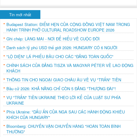
Tin mới nhất
Budapest Station: ĐIỂM HẸN CỦA CỘNG ĐỒNG VIỆT NAM TRONG
HÀNH TRÌNH PHỞ CULTURAL ROADSHOW EUROPE 2026
Ghi chép: LÀNG MAI - NƠI ĐỂ HIỂU VỀ CUỘC ĐỜI
Danh sách tỷ phú USD thế giới 2026: HUNGARY CÓ 6 NGƯỜI
"LỘ DIỆN" LÁ PHIẾU BẦU CHO CÁC "ĐẢNG TOÀN QUỐC"
CHÍNH SÁCH CỦA ĐẢNG TISZA VÀ MAGYAR PÉTER VỀ LAO ĐỘNG
KHÁCH
THÔNG TIN CHO NGOẠI GIAO CHÂU ÂU VỀ VỤ "TRẤN" TIỀN
Bầu cử 2026: KHẢ NĂNG CHỈ CÒN 5 ĐẢNG "THƯỢNG ĐÀI"!
VỤ "TRẤN" TIỀN UKRAINE THEO LỜI KỂ CỦA LUẬT SƯ PHÍA
UKRAINE
Phía Ukraine: "DẤU ẤN CỦA NGA SAU CÁC HÀNH ĐỘNG KHIÊU
KHÍCH CỦA HUNGARY"
Bloomberg: CHUYẾN VẬN CHUYỂN HÀNG "HOÀN TOÀN BÌNH
THƯỜNG"