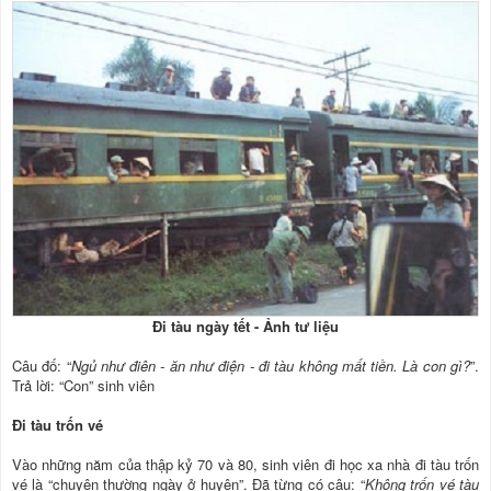
Đi tàu ngày tết - Ảnh tư liệu
Câu đố: “
Ngủ như điên - ăn như điện - đi tàu không mất tiền. Là con gì?
”.
Trả lời: “Con” sinh viên
Đi tàu trốn vé
Vào những năm của thập kỷ 70 và 80, sinh viên đi học xa nhà đi tàu trốn
vé là “chuyện thường ngày ở huyện”. Đã từng có câu: “
Không trốn vé tàu