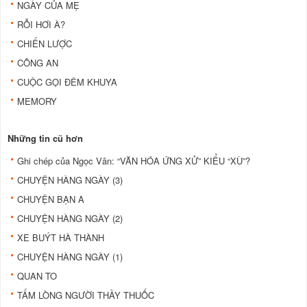
NGÀY CỦA MẸ
RỖI HƠI À?
CHIẾN LƯỢC
CÔNG AN
CUỘC GỌI ĐÊM KHUYA
MEMORY
Những tin cũ hơn
Ghi chép của Ngọc Vân: “VĂN HÓA ỨNG XỬ” KIỂU “XÙ”?
CHUYỆN HÀNG NGÀY (3)
CHUYỆN BẠN A
CHUYỆN HÀNG NGÀY (2)
XE BUÝT HÀ THÀNH
CHUYỆN HÀNG NGÀY (1)
QUAN TO
TẤM LÒNG NGƯỜI THẦY THUỐC