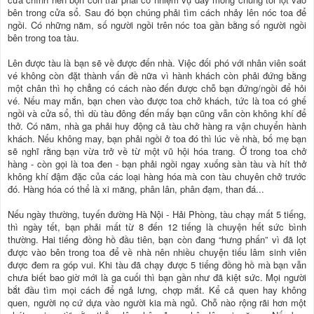
bên trong cửa sổ. Sau đó bọn chúng phải tìm cách nhảy lên nóc toa để
ngồi. Có những năm, số người ngồi trên nóc toa gần bằng số người ngồi
bên trong toa tàu.
Lên được tàu là bạn sẽ về được đến nhà. Việc đối phó với nhân viên soát
vé không còn đặt thành vấn đề nữa vì hành khách còn phải đứng bằng
một chân thì họ chẳng có cách nào đến được chỗ bạn đứng/ngồi để hỏi
vé. Nếu may mắn, bạn chen vào được toa chở khách, tức là toa có ghế
ngồi và cửa sổ, thì dù tàu đông đến mấy bạn cũng vẫn còn không khí để
thở. Có năm, nhà ga phải huy động cả tàu chở hàng ra vận chuyển hành
khách. Nếu không may, bạn phải ngồi ở toa đó thì lúc về nhà, bố mẹ bạn
sẽ nghĩ rằng bạn vừa trở về từ một vũ hội hóa trang. Ở trong toa chở
hàng - còn gọi là toa đen - bạn phải ngồi ngay xuống sàn tàu và hít thở
không khí đậm đặc của các loại hàng hóa mà con tàu chuyên chở trước
đó. Hàng hóa có thể là xi măng, phân lân, phân đạm, than đá...
Nếu ngày thường, tuyến đường Hà Nội - Hải Phòng, tàu chạy mất 5 tiếng,
thì ngày tết, bạn phải mất từ 8 đến 12 tiếng là chuyện hết sức bình
thường. Hai tiếng đồng hồ đầu tiên, bạn còn đang “hưng phấn” vì đã lọt
được vào bên trong toa để về nhà nên nhiều chuyện tiếu lâm sinh viên
được đem ra góp vui. Khi tàu đã chạy được 5 tiếng đồng hồ mà bạn vẫn
chưa biết bao giờ mới là ga cuối thì bạn gần như đã kiệt sức. Mọi người
bắt đầu tìm mọi cách để ngả lưng, chợp mắt. Kể cả quen hay không
quen, người nọ cứ dựa vào người kia mà ngủ. Chỗ nào rộng rãi hơn một