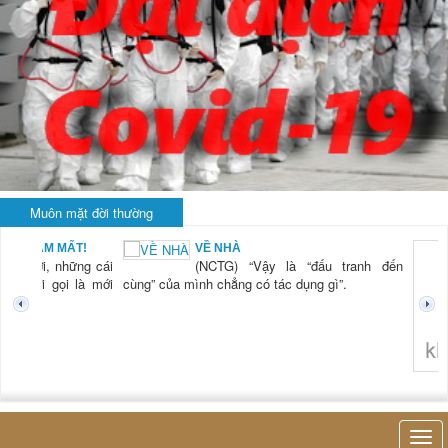
Muôn mặt đời thường
BẠN NAM MẤT!
VỀ NHÀ
TG) “Xời, những cái
(NCTG) “Vậy là “đấu tranh đến
tươi mới gọi là mới
cùng” của mình chẳng có tác dụng gì”.
không 