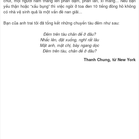
chút, mọi người nằm thẳng lên phân đạm, phân lân, xi măng... Nếu bạn
yếu thận hoặc “xấu bụng” thì việc ngồi ở toa đen 10 tiếng đồng hồ không
có nhà vệ sinh quả là một vấn đề nan giải...
Bạn của anh trai tôi đã tổng kết những chuyến tàu đêm như sau:
Đêm trên tàu chân để ở đâu?
Nhấc lên, đặt xuống, nghĩ rất lâu
Mặt anh, mặt chị, bày ngang dọc
Đêm trên tàu, chân để ở đâu?
Thanh Chung, từ New York