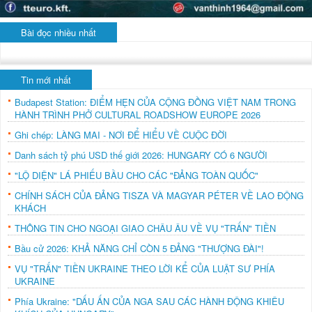
Bài đọc nhiều nhất
Tin mới nhất
Budapest Station: ĐIỂM HẸN CỦA CỘNG ĐỒNG VIỆT NAM TRONG
HÀNH TRÌNH PHỞ CULTURAL ROADSHOW EUROPE 2026
Ghi chép: LÀNG MAI - NƠI ĐỂ HIỂU VỀ CUỘC ĐỜI
Danh sách tỷ phú USD thế giới 2026: HUNGARY CÓ 6 NGƯỜI
"LỘ DIỆN" LÁ PHIẾU BẦU CHO CÁC "ĐẢNG TOÀN QUỐC"
CHÍNH SÁCH CỦA ĐẢNG TISZA VÀ MAGYAR PÉTER VỀ LAO ĐỘNG
KHÁCH
THÔNG TIN CHO NGOẠI GIAO CHÂU ÂU VỀ VỤ "TRẤN" TIỀN
Bầu cử 2026: KHẢ NĂNG CHỈ CÒN 5 ĐẢNG "THƯỢNG ĐÀI"!
VỤ "TRẤN" TIỀN UKRAINE THEO LỜI KỂ CỦA LUẬT SƯ PHÍA
UKRAINE
Phía Ukraine: "DẤU ẤN CỦA NGA SAU CÁC HÀNH ĐỘNG KHIÊU