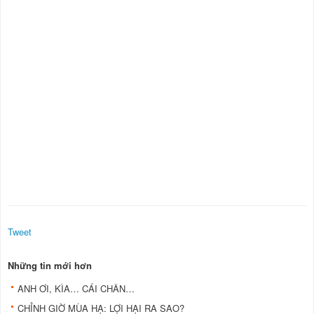
Tweet
Những tin mới hơn
ANH ƠI, KÌA… CÁI CHÂN…
CHỈNH GIỜ MÙA HẠ: LỢI HẠI RA SAO?