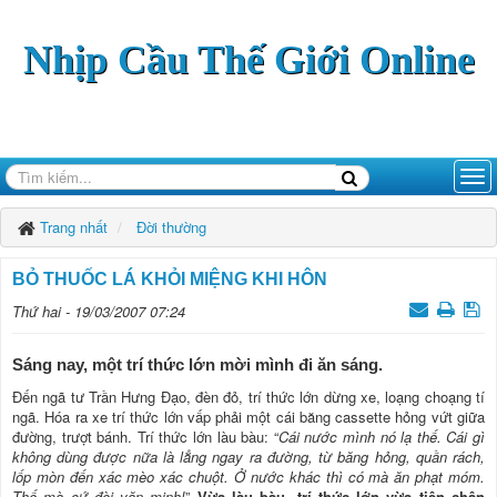
Nhịp Cầu Thế Giới Online
Trang nhất
Đời thường
BỎ THUỐC LÁ KHỎI MIỆNG KHI HÔN
Thứ hai - 19/03/2007 07:24
Sáng nay, một trí thức lớn mời mình đi ăn sáng.
Đến ngã tư Trần Hưng Đạo, đèn đỏ, trí thức lớn dừng xe, loạng choạng tí
ngã. Hóa ra xe trí thức lớn vấp phải một cái băng cassette hỏng vứt giữa
đường, trượt bánh. Trí thức lớn làu bàu: “
Cái nước mình nó lạ thế. Cái gì
không dùng được nữa là lẳng ngay ra đường, từ băng hỏng, quần rách,
lốp mòn đến xác mèo xác chuột. Ở nước khác thì có mà ăn phạt móm.
Thế mà cứ đòi văn minh!
”
Vừa làu bàu, trí thức lớn vừa tiện chân