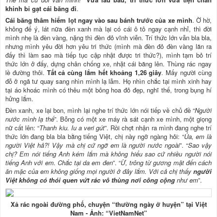
khinh bỉ gạt cái băng đi
.
Cái băng thâm hiểm lọt ngay vào sau bánh trước của xe mình
. Ờ hờ,
không để ý, lát nữa đèn xanh mà lại có cái ô tô ngay cạnh nhỉ, thì đời
mình nhẹ là đèn vàng, nặng thì đèn đỏ vĩnh viễn. Trí thức lớn vẫn bla bla,
nhưng mình yêu đời hơn yêu tri thức (mình mà đèn đỏ đèn vàng lăn ra
đấy thì làm sao mà tiếp tục cập nhật được tri thức?), mình tạm bỏ trí
thức lớn ở đấy, dựng chân chống xe, nhặt cái băng lên. Thùng rác ngay
lề đường thôi.
Tất cả cùng lắm hết khoảng 1,26 giây
. Mấy người cùng
đỗ ở ngã tư quay sang nhìn mình lạ lẫm. Họ nhìn chắc tại mình xinh hay
tại áo khoác mình có thêu một bông hoa đỏ đẹp, nghĩ thế, trong bụng hí
hửng lắm.
Đèn xanh, xe lại bon, mình lại nghe trí thức lớn nói tiếp về chủ đề “
Người
nước mình lạ thế
”. Bỗng có một xe máy rà sát cạnh xe mình, một giọng
nữ cất lên: “
Thanh kiu. Iu a veri gút
”. Rồi chợt nhận ra mình đang nghe trí
thức lớn đang bla bla bằng tiếng Việt, chị này ngỡ ngàng hỏi: “
Ủa, em là
người Việt hả?! Vậy mà chị cứ ngỡ em là người nước ngoài
”. “
Sao vậy
chị? Em nói tiếng Anh kém lắm mà không hiểu sao cứ nhiều người nói
tiếng Anh với em. Chắc tại da em đen
”. “
Ừ, trông từ gương mặt đến cách
ăn mặc của em không giống mọi người ở đây lắm. Với cả chị thấy
người
Việt không có thói quen vứt rác vô thùng nơi công cộng
như em
”.
Xả rác ngoài đường phố, chuyện “thường ngày ở huyện” tại Việt
Nam - Ảnh: “VietNamNet”