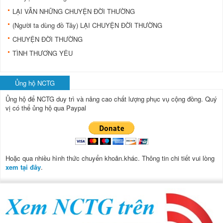
LẠI VẪN NHỮNG CHUYỆN ĐỜI THƯỜNG
(Người ta dùng đồ Tây) LẠI CHUYỆN ĐỜI THƯỜNG
CHUYỆN ĐỜI THƯỜNG
TÌNH THƯƠNG YÊU
Ủng hộ NCTG
Ủng hộ để NCTG duy trì và nâng cao chất lượng phục vụ cộng đồng.
Quý
vị có thể ủng hộ qua Paypal
Hoặc qua nhiều hình thức chuyển khoản.khác. Thông tin chi tiết vui lòng
xem tại đây
.