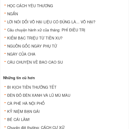
HỌC CÁCH YÊU THƯƠNG
NGẮN
LỜI NÓI DỐI VÔ HẠI LIỆU CÓ ĐÚNG LÀ... VÔ HẠI?
Câu chuyện hành xử của tháng: PHÍ ĐIỀU TRỊ
KIẾM BẠC TRIỆU TỪ TIỀN XU?
NGUỒN GỐC NGÀY PHỤ TỬ
NGÀY CỦA CHA
CÂU CHUYỆN VỀ BAO CAO SU
Những tin cũ hơn
BI KỊCH TIỀN THƯỞNG TẾT
ÐÈN ÐỎ ÐÈN XANH VÀ LŨ MÙ MÀU
CÀ PHÊ HÀ NỘI PHỐ
KỶ NIỆM BẠN GÁI
BÉ CÁI LẦM!
Chuyện đời thường: CÁCH CƯ XỬ