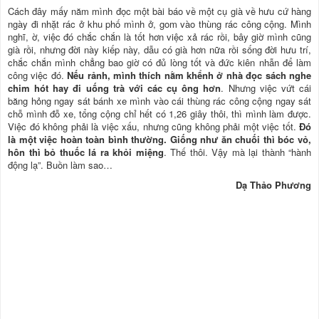
Cách đây mấy năm mình đọc một bài báo về một cụ già về hưu cứ hàng
ngày đi nhặt rác ở khu phố mình ở, gom vào thùng rác công cộng. Mình
nghĩ, ờ, việc đó chắc chắn là tốt hơn việc xả rác rồi, bây giờ mình cũng
già rồi, nhưng đời này kiếp này, dẫu có già hơn nữa rồi sống đời hưu trí,
chắc chắn mình chẳng bao giờ có đủ lòng tốt và đức kiên nhẫn để làm
công việc đó.
Nếu rảnh, mình thích nằm khểnh ở nhà đọc sách nghe
chim hót hay đi uống trà với các cụ ông hơn
. Nhưng việc vứt cái
băng hỏng ngay sát bánh xe mình vào cái thùng rác công cộng ngay sát
chỗ mình đỗ xe, tổng cộng chỉ hết có 1,26 giây thôi, thì mình làm được.
Việc đó không phải là việc xấu, nhưng cũng không phải một việc tốt.
Đó
là một việc hoàn toàn bình thường. Giống như ăn chuối thì bóc vỏ,
hôn thì bỏ thuốc lá ra khỏi miệng
. Thế thôi. Vậy mà lại thành “hành
động lạ”. Buồn làm sao…
Dạ Thảo Phương