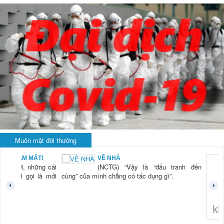
Muôn mặt đời thường
BẠN NAM MẤT!
VỀ NHÀ
TG) “Xời, những cái
(NCTG) “Vậy là “đấu tranh đến
tươi mới gọi là mới
cùng” của mình chẳng có tác dụng gì”.