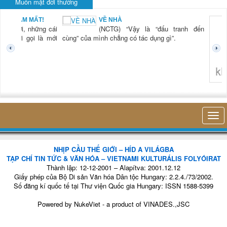
Muôn mặt đời thường
BẠN NAM MẤT!
VỀ NHÀ
TG) “Xời, những cái
(NCTG) “Vậy là “đấu tranh đến
tươi mới gọi là mới
cùng” của mình chẳng có tác dụng gì”.
không 
NHỊP CẦU THẾ GIỚI – HÍD A VILÁGBA
TẠP CHÍ TIN TỨC & VĂN HÓA – VIETNAMI KULTURÁLIS FOLYÓIRAT
Thành lập: 12-12-2001 – Alapítva: 2001.12.12
Giấy phép của Bộ Di sản Văn hóa Dân tộc Hungary: 2.2.4./73/2002.
Số đăng kí quốc tế tại Thư viện Quốc gia Hungary: ISSN 1588-5399
Powered by
NukeViet
- a product of
VINADES.,JSC