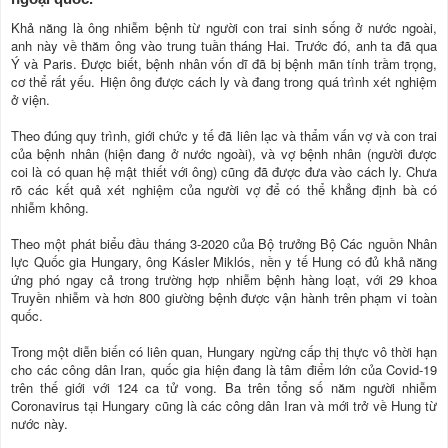
Khả năng là ông nhiễm bệnh từ người con trai sinh sống ở nước ngoài,
anh này về thăm ông vào trung tuần tháng Hai. Trước đó, anh ta đã qua
Ý và Paris. Được biết, bệnh nhân vốn dĩ đã bị bệnh mãn tính trầm trọng,
cơ thể rất yếu. Hiện ông được cách ly và đang trong quá trình xét nghiệm
ở viện.
Theo đúng quy trình, giới chức y tế đã liên lạc và thẩm vấn vợ và con trai
của bệnh nhân (hiện đang ở nước ngoài), và vợ bệnh nhân (người được
coi là có quan hệ mật thiết với ông) cũng đã được đưa vào cách ly. Chưa
rõ các kết quả xét nghiệm của người vợ để có thể khẳng định bà có
nhiễm không.
Theo một phát biểu đầu tháng 3-2020 của Bộ trưởng Bộ Các nguồn Nhân
lực Quốc gia Hungary, ông Kásler Miklós, nền y tế Hung có đủ khả năng
ứng phó ngay cả trong trường hợp nhiễm bệnh hàng loạt, với 29 khoa
Truyền nhiễm và hơn 800 giường bệnh được vận hành trên phạm vi toàn
quốc.
Trong một diễn biến có liên quan, Hungary ngừng cấp thị thực vô thời hạn
cho các công dân Iran, quốc gia hiện đang là tâm điểm lớn của Covid-19
trên thế giới với 124 ca tử vong. Ba trên tổng số năm người nhiễm
Coronavirus tại Hungary cũng là các công dân Iran và mới trở về Hung từ
nước này.