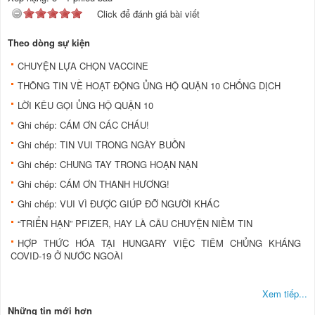
Click để đánh giá bài viết
Theo dòng sự kiện
CHUYỆN LỰA CHỌN VACCINE
THÔNG TIN VỀ HOẠT ĐỘNG ỦNG HỘ QUẬN 10 CHỐNG DỊCH
LỜI KÊU GỌI ỦNG HỘ QUẬN 10
Ghi chép: CÁM ƠN CÁC CHÁU!
Ghi chép: TIN VUI TRONG NGÀY BUỒN
Ghi chép: CHUNG TAY TRONG HOẠN NẠN
Ghi chép: CÁM ƠN THANH HƯƠNG!
Ghi chép: VUI VÌ ĐƯỢC GIÚP ĐỠ NGƯỜI KHÁC
“TRIỂN HẠN” PFIZER, HAY LÀ CÂU CHUYỆN NIỀM TIN
HỢP THỨC HÓA TẠI HUNGARY VIỆC TIÊM CHỦNG KHÁNG
COVID-19 Ở NƯỚC NGOÀI
Xem tiếp...
Những tin mới hơn