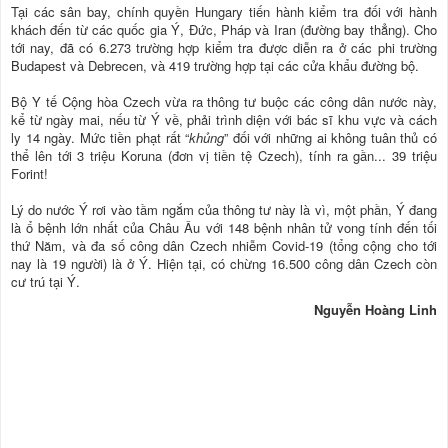
Tại các sân bay, chính quyền Hungary tiến hành kiểm tra đối với hành
khách đến từ các quốc gia Ý, Đức, Pháp và Iran (đường bay thẳng). Cho
tới nay, đã có 6.273 trường hợp kiểm tra được diễn ra ở các phi trường
Budapest và Debrecen, và 419 trường hợp tại các cửa khẩu đường bộ.
Bộ Y tế Cộng hòa Czech vừa ra thông tư buộc các công dân nước này,
kể từ ngày mai, nếu từ Ý về, phải trình diện với bác sĩ khu vực và cách
ly 14 ngày. Mức tiền phạt rất “
khủng
” đối với những ai không tuân thủ có
thể lên tới 3 triệu Koruna (đơn vị tiền tệ Czech), tính ra gần... 39 triệu
Forint!
Lý do nước Ý rơi vào tầm ngắm của thông tư này là vì, một phần, Ý đang
là ổ bệnh lớn nhất của Châu Âu với 148 bệnh nhân tử vong tính đến tối
thứ Năm, và đa số công dân Czech nhiễm Covid-19 (tổng cộng cho tới
nay là 19 người) là ở Ý. Hiện tại, có chừng 16.500 công dân Czech còn
cư trú tại Ý.
Nguyễn Hoàng Linh