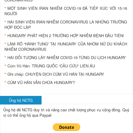
MỘT SINH VIÊN IRAN NHIỄM COVID-19 ĐÃ TIẾP XÚC VỚI 15-16
NGƯỜI
HAI SINH VIÊN IRAN NHIỄM CORONAVIRUS LÀ NHỮNG TRƯỜNG
HỢP ĐỘC LẬP
HUNGARY PHÁT HIỆN 2 TRƯỜNG HỢP NHIỄM BỆNH ĐẦU TIÊN!
LÀM RÕ “HÀNH TUNG” TẠI HUNGARY CỦA NHÓM NỮ DU KHÁCH
NHIỄM CORONAVIRUS
HAI ĐỐI TƯỢNG LÂY NHIỄM COVID-19 TỪNG DU LỊCH HUNGARY
Cúm Vũ Hán: TRUNG QUỐC “CẦU CỨU” LIÊN ÂU
Ghi chép: CHUYỆN DỊCH CÚM VŨ HÁN TẠI HUNGARY
CÚM VŨ HÁN VẪN CHỪA HUNGARY?
Ủng hộ NCTG
Ủng hộ để NCTG duy trì và nâng cao chất lượng phục vụ cộng đồng.
Quý
vị có thể ủng hộ qua Paypal