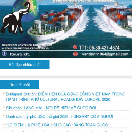
Bài đọc nhiều nhất
Tin mới nhất
Budapest Station: ĐIỂM HẸN CỦA CỘNG ĐỒNG VIỆT NAM TRONG
HÀNH TRÌNH PHỞ CULTURAL ROADSHOW EUROPE 2026
Ghi chép: LÀNG MAI - NƠI ĐỂ HIỂU VỀ CUỘC ĐỜI
Danh sách tỷ phú USD thế giới 2026: HUNGARY CÓ 6 NGƯỜI
"LỘ DIỆN" LÁ PHIẾU BẦU CHO CÁC "ĐẢNG TOÀN QUỐC"