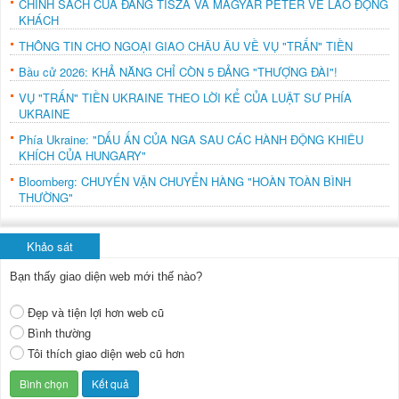
CHÍNH SÁCH CỦA ĐẢNG TISZA VÀ MAGYAR PÉTER VỀ LAO ĐỘNG
KHÁCH
THÔNG TIN CHO NGOẠI GIAO CHÂU ÂU VỀ VỤ "TRẤN" TIỀN
Bầu cử 2026: KHẢ NĂNG CHỈ CÒN 5 ĐẢNG "THƯỢNG ĐÀI"!
VỤ "TRẤN" TIỀN UKRAINE THEO LỜI KỂ CỦA LUẬT SƯ PHÍA
UKRAINE
Phía Ukraine: "DẤU ẤN CỦA NGA SAU CÁC HÀNH ĐỘNG KHIÊU
KHÍCH CỦA HUNGARY"
Bloomberg: CHUYẾN VẬN CHUYỂN HÀNG "HOÀN TOÀN BÌNH
THƯỜNG"
Khảo sát
Bạn thấy giao diện web mới thế nào?
Đẹp và tiện lợi hơn web cũ
Bình thường
Tôi thích giao diện web cũ hơn