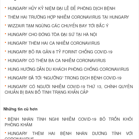
HUNGARY HỦY KỶ NIỆM ĐẠI LỄ ĐỂ PHÒNG DỊCH BỆNH
THÊM HAI TRƯỜNG HỢP NHIỄM CORONAVIRUS TẠI HUNGARY
WIZZAIR TẠM NGỪNG CÁC CHUYẾN BAY TỚI BẮC Ý
HUNGARY CHO ĐÓNG TÒA ĐẠI SỨ TẠI HÀ NỘI
HUNGARY THÊM HAI CA NHIỄM CORONAVIRUS
HUNGARY BỎ RA GẦN 8 TỶ FORINT CHỐNG COVID-19
HUNGARY CÓ THÊM BA CA NHIỄM CORONAVIRUS
HUNG HƯỚNG DẪN DU KHÁCH PHÒNG CHỐNG CORONAVIRUS
HUNGARY ĐÃ TỚI “NGƯỠNG” TRONG DỊCH BỆNH COVID-19
HUNGARY CÓ NGƯỜI NHIỄM COVID-19 THỨ 13, CHÍNH QUYỀN
CHUẨN BỊ BAN BỐ TÌNH TRẠNG KHẨN CẤP
Những tin cũ hơn
BỆNH NHÂN TÌNH NGHI NHIỄM COVID-19 BỎ TRỐN KHỎI
PHÒNG KHÁM
HUNGARY THÊM HAI BỆNH NHÂN DƯƠNG TÍNH VỚI
CORONAVIRUS