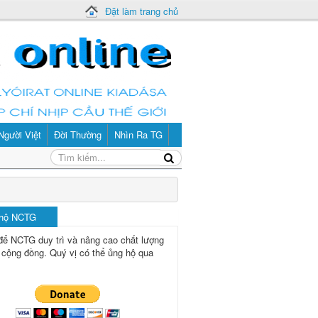
Đặt làm trang chủ
Người Việt
Đời Thường
Nhìn Ra TG
 hộ NCTG
để NCTG duy trì và nâng cao chất lượng
 cộng đồng.
Quý vị có thể ủng hộ qua