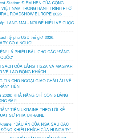
est Station: ĐIỂM HẸN CỦA CỘNG
 VIỆT NAM TRONG HÀNH TRÌNH PHỞ
URAL ROADSHOW EUROPE 2026
hép: LÀNG MAI - NƠI ĐỂ HIỂU VỀ CUỘC
ách tỷ phú USD thế giới 2026:
ARY CÓ 6 NGƯỜI
IỆN" LÁ PHIẾU BẦU CHO CÁC "ĐẢNG
 QUỐC"
H SÁCH CỦA ĐẢNG TISZA VÀ MAGYAR
R VỀ LAO ĐỘNG KHÁCH
G TIN CHO NGOẠI GIAO CHÂU ÂU VỀ
RẤN" TIỀN
ử 2026: KHẢ NĂNG CHỈ CÒN 5 ĐẢNG
NG ĐÀI"!
RẤN" TIỀN UKRAINE THEO LỜI KỂ
LUẬT SƯ PHÍA UKRAINE
Ukraine: "DẤU ẤN CỦA NGA SAU CÁC
 ĐỘNG KHIÊU KHÍCH CỦA HUNGARY"