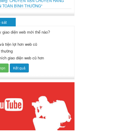
mberg: CHUYẾN VẬN CHUYỂN HÀNG
N TOÀN BÌNH THƯỜNG"
 sát
y giao diện web mới thế nào?
và tiện lợi hơn web cũ
 thường
thích giao diện web cũ hơn