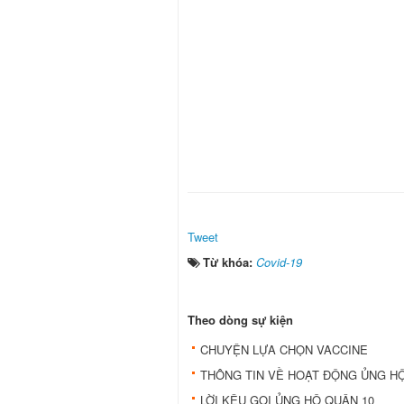
Tweet
Từ khóa:
Covid-19
Theo dòng sự kiện
CHUYỆN LỰA CHỌN VACCINE
THÔNG TIN VỀ HOẠT ĐỘNG ỦNG HỘ
LỜI KÊU GỌI ỦNG HỘ QUẬN 10