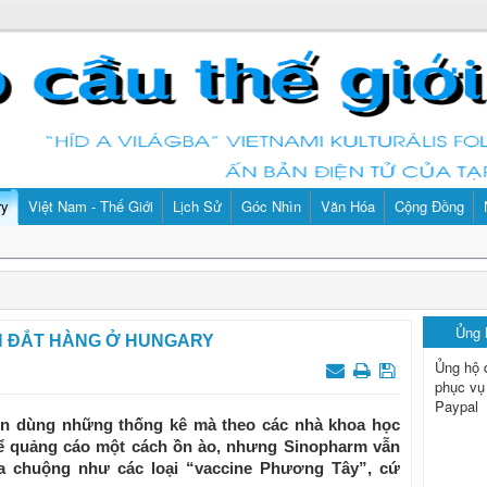
ry
Việt Nam - Thế Giới
Lịch Sử
Góc Nhìn
Văn Hóa
Cộng Đồng
Ủng
N ĐẮT HÀNG Ở HUNGARY
Ủng hộ 
phục vụ
Paypal
n dùng những thống kê mà theo các nhà khoa học
để quảng cáo một cách ồn ào, nhưng Sinopharm vẫn
 chuộng như các loại “vaccine Phương Tây”, cứ