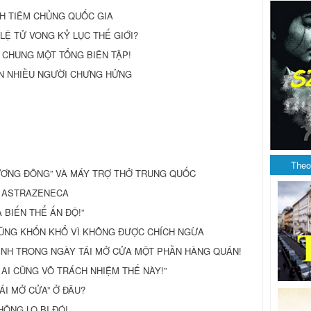
H TIÊM CHỦNG QUỐC GIA
 LỆ TỬ VONG KỶ LỤC THẾ GIỚI?
BÁO CHUNG MỘT TỔNG BIÊN TẬP!
IẾN NHIỀU NGƯỜI CHƯNG HỬNG
Theo
ƯƠNG ĐÔNG” VÀ MÁY TRỢ THỞ TRUNG QUỐC
E ASTRAZENECA
 BIẾN THỂ ẤN ĐỘ!”
CŨNG KHỐN KHỔ VÌ KHÔNG ĐƯỢC CHÍCH NGỪA
BỆNH TRONG NGÀY TÁI MỞ CỬA MỘT PHẦN HÀNG QUÁN!
 AI CŨNG VÔ TRÁCH NHIỆM THẾ NÀY!”
ÁI MỞ CỬA” Ở ĐÂU?
ÔNG LO BỊ ĐÓI