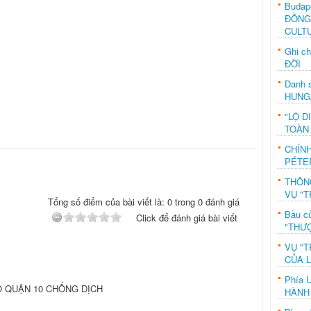
Budap
ĐỒNG
CULT
Ghi c
ĐỜI
Danh s
HUNG
"LỘ D
TOÀN
CHÍN
PÉTE
THÔN
VỤ "T
Tổng số điểm của bài viết là: 0 trong 0 đánh giá
Bầu c
Click để đánh giá bài viết
"THƯỢ
VỤ "T
CỦA 
Phía 
 QUẬN 10 CHỐNG DỊCH
HÀNH