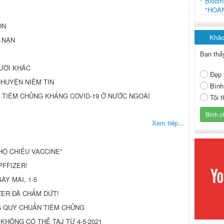
Bloo
"HOÀ
ỒN
Khảo
 NẠN
Bạn thấ
GƯỜI KHÁC
Đẹp 
CHUYỆN NIỀM TIN
Bình
 TIÊM CHỦNG KHÁNG COVID-19 Ở NƯỚC NGOÀI
Tôi 
Xem tiếp...
HỘ CHIẾU VACCINE”
 PFFIZER!
Y MAI, 1-5
IZER ĐÃ CHẤM DỨT!
G QUY CHUẨN TIÊM CHỦNG
KHÔNG CÓ THẺ TAJ TỪ 4-5-2021