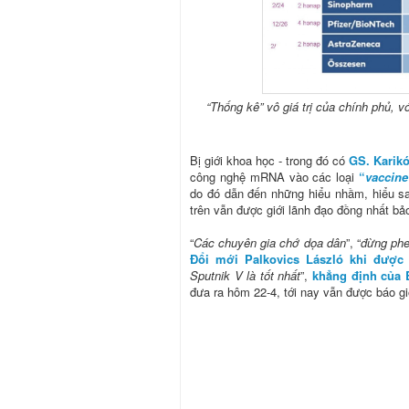
“Thống kê” vô giá trị của chính phủ, 
Bị giới khoa học - trong đó có
GS. Karikó
công nghệ mRNA vào các loại
“
vaccine
do đó dẫn đến những hiểu nhầm, hiểu sa
trên vẫn được giới lãnh đạo đồng nhất bảo 
“
Các chuyên gia chớ dọa dân
”, “
đừng phe
Đổi mới Palkovics László khi được 
Sputnik V là tốt nhất
”,
khẳng định của 
đưa ra hôm 22-4, tới nay vẫn được báo giớ