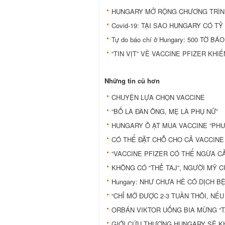
HUNGARY MỞ RỘNG CHƯƠNG TRÌN
Covid-19: TẠI SAO HUNGARY CÓ TỶ
Tự do báo chí ở Hungary: 500 TỜ 
“TIN VỊT” VỀ VACCINE PFIZER KH
Những tin cũ hơn
CHUYỆN LỰA CHỌN VACCINE
“BỐ LÀ ĐÀN ÔNG, MẸ LÀ PHỤ NỮ”
HUNGARY Ồ ẠT MUA VACCINE “PH
CÓ THỂ ĐẶT CHỖ CHO CẢ VACCIN
“VACCINE PFIZER CÓ THỂ NGỪA CẢ
KHÔNG CÓ “THẺ TAJ”, NGƯỜI MỸ 
Hungary: NHƯ CHƯA HỀ CÓ DỊCH 
“CHỈ MỞ ĐƯỢC 2-3 TUẦN THÔI, NẾU
ORBÁN VIKTOR UỐNG BIA MỪNG “T
GIỚI CỨU THƯƠNG HUNGARY SẼ KH