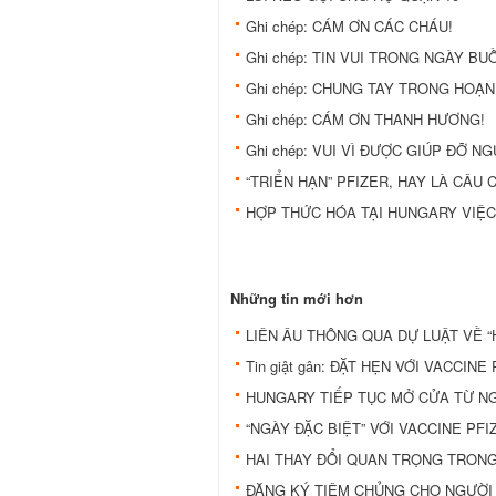
Ghi chép: CÁM ƠN CÁC CHÁU!
Ghi chép: TIN VUI TRONG NGÀY BU
Ghi chép: CHUNG TAY TRONG HOẠN
Ghi chép: CÁM ƠN THANH HƯƠNG!
Ghi chép: VUI VÌ ĐƯỢC GIÚP ĐỠ N
“TRIỂN HẠN” PFIZER, HAY LÀ CÂU 
HỢP THỨC HÓA TẠI HUNGARY VIỆC
Những tin mới hơn
LIÊN ÂU THÔNG QUA DỰ LUẬT VỀ “
Tin giật gân: ĐẶT HẸN VỚI VACCINE
HUNGARY TIẾP TỤC MỞ CỬA TỪ NGÀ
“NGÀY ĐẶC BIỆT” VỚI VACCINE PF
HAI THAY ĐỔI QUAN TRỌNG TRON
ĐĂNG KÝ TIÊM CHỦNG CHO NGƯỜI 