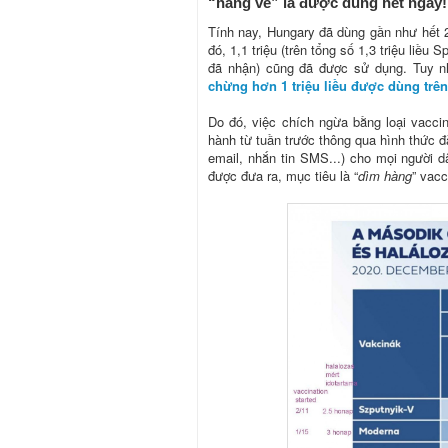
“hàng về” là được dùng hết ngay!
Tính nay, Hungary đã dùng gần như hết 2
đó, 1,1 triệu (trên tổng số 1,3 triệu liều
đã nhận) cũng đã được sử dụng. Tuy nh
chừng hơn 1 triệu liều được dùng trên 
Do đó, việc chích ngừa bằng loại vaccin
hành từ tuần trước thông qua hình thức đặ
email, nhắn tin SMS...) cho mọi người 
được đưa ra, mục tiêu là “
dìm hàng
” vac