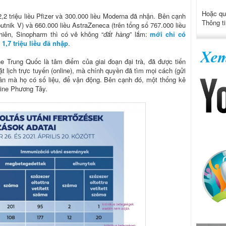
Hoặc qu
,2 triệu liều Pfizer và 300.000 liều Moderna đã nhận. Bên cạnh
Thông ti
 Sputnik V) và 660.000 liều AstraZeneca (trên tổng số 767.000 liều
iên, Sinopharm thì có vẻ không “
đắt hàng
” lắm:
mới chỉ có
1,7 triệu liều đã nhập
.
e Trung Quốc là tâm điểm của giai đoạn đại trà, đã được tiến
t lịch trực tuyến (online), mà chính quyền đã tìm mọi cách (gửi
dân mà họ có số liệu, để vận động. Bên cạnh đó, một thống kê
cine Phương Tây.