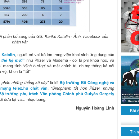
với phần bổ sung của GS. Karikó Katalin - Ảnh: Facebook của
nhân vật
 Katalin
, người có vai trò lớn trong việc khai sinh ứng dụng của
 thế hệ mới
”
như Pfizer và Moderna - coi là phi khoa học, và
i mang tính “
định hướng
” về mặt chính trị, nhưng thống kê nói
vệ, khen là “tốt”.
 phán những thống kê này
” là lời
Bộ trưởng Bộ Công nghệ và
mạng telex.hu chất vấn
. “
Sinopharm tốt hơn Pfizer, nhưng
Bộ trưởng phụ trách Văn phòng Chính phủ Gulyás Gergely
i đưa lại và... nhạo báng.
Nguyễn Hoàng Linh
Bài 
Tin 