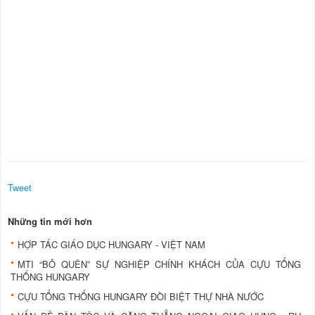
Tweet
Những tin mới hơn
HỢP TÁC GIÁO DỤC HUNGARY - VIỆT NAM
MTI “BỎ QUÊN” SỰ NGHIỆP CHÍNH KHÁCH CỦA CỰU TỔNG
THỐNG HUNGARY
CỰU TỔNG THỐNG HUNGARY ĐÒI BIỆT THỰ NHÀ NƯỚC