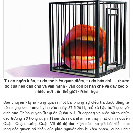
Tự do ngôn luận, tự do thể hiện quan điểm, tự do báo chí... - thước
đo của nền dân chủ và văn minh - vẫn còn bị hạn chế và dày xéo ở
nhiều nơi trên thế giới - Minh họa
Câu chuyện xảy ra xung quanh một bài phóng sự điều tra được đăng tải
trên mạng commmunity.hu vào ngày 27-5-2011, mổ xẻ hậu trường quyết
định của Chính quyền Tự quản Quận VII (Budapest) về việc tái tổ chức
các trường sở trong quận. Nhân danh cá nhân và thay mặt chính quyền
Quận, Quận trưởng Quận VII đã đệ đơn kiện các tác giả bài viết, cho
rằng các quyền cá nhân của phía nguyên đơn bị xâm phạm, vì hầu như