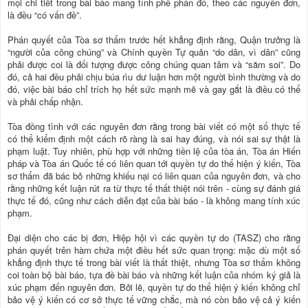
mọi chi tiết trong bài báo mang tính phê phán đó, theo các nguyên đơn,
là đều “có vấn đề”.
Phán quyết của Tòa sơ thẩm trước hết khẳng định rằng, Quận trưởng là
“người của công chúng” và Chính quyền Tự quản “do dân, vì dân” cũng
phải được coi là đối tượng được công chúng quan tâm và “săm soi”. Do
đó, cả hai đều phải chịu búa rìu dư luận hơn một người bình thường và do
đó, việc bài báo chỉ trích họ hết sức mạnh mẽ và gay gắt là điều có thể
và phải chấp nhận.
Tòa đồng tình với các nguyên đơn rằng trong bài viết có một số thực tế
có thể kiểm định một cách rõ ràng là sai hay đúng, và nói sai sự thật là
phạm luật. Tuy nhiên, phù hợp với những tiền lệ của tòa án, Tòa án Hiến
pháp và Tòa án Quốc tế có liên quan tới quyền tự do thể hiện ý kiến, Tòa
sơ thẩm đã bác bỏ những khiếu nại có liên quan của nguyên đơn, và cho
rằng những kết luận rút ra từ thực tế thất thiệt nói trên - cùng sự đánh giá
thực tế đó, cũng như cách diễn đạt của bài báo - là không mang tính xúc
phạm.
Đại diện cho các bị đơn, Hiệp hội vì các quyền tự do (TASZ) cho rằng
phán quyết trên hàm chứa một điều hết sức quan trọng: mặc dù một số
khẳng định thực tế trong bài viết là thất thiệt, nhưng Tòa sơ thẩm không
coi toàn bộ bài báo, tựa đề bài báo và những kết luận của nhóm ký giả là
xúc phạm đến nguyên đơn. Bởi lẽ, quyền tự do thể hiện ý kiến không chỉ
bảo vệ ý kiến có cơ sở thực tế vững chắc, mà nó còn bảo vệ cả ý kiến