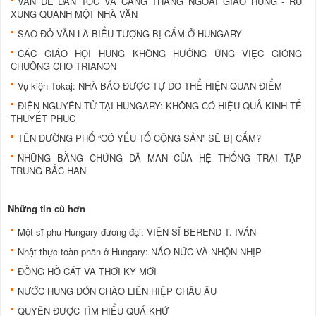
VẤN ĐỀ DÂN TỘC VÀ CĂNG THẲNG NGOẠI GIAO HUNG - RU
XUNG QUANH MỘT NHÀ VĂN
SAO ĐỎ VẪN LÀ BIỂU TƯỢNG BỊ CẤM Ở HUNGARY
CÁC GIÁO HỘI HUNG KHÔNG HƯỞNG ỨNG VIỆC GIÓNG
CHUÔNG CHO TRIANON
Vụ kiện Tokaj: NHÀ BÁO ĐƯỢC TỰ DO THỂ HIỆN QUAN ĐIỂM
ĐIỆN NGUYÊN TỬ TẠI HUNGARY: KHÔNG CÓ HIỆU QUẢ KINH TẾ
THUYẾT PHỤC
TÊN ĐƯỜNG PHỐ “CÓ YẾU TỐ CỘNG SẢN” SẼ BỊ CẤM?
NHỮNG BẰNG CHỨNG DÃ MAN CỦA HỆ THỐNG TRẠI TẬP
TRUNG BẮC HÀN
Những tin cũ hơn
Một sĩ phu Hungary đương đại: VIỆN SĨ BEREND T. IVÁN
Nhật thực toàn phần ở Hungary: NÁO NỨC VÀ NHỘN NHỊP
ĐỒNG HỒ CÁT VÀ THỜI KỲ MỚI
NƯỚC HUNG ĐÓN CHÀO LIÊN HIỆP CHÂU ÂU
QUYỀN ĐƯỢC TÌM HIỂU QUÁ KHỨ