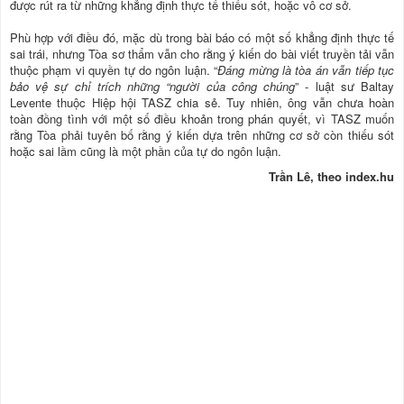
được rút ra từ những khẳng định thực tế thiếu sót, hoặc vô cơ sở.
Phù hợp với điều đó, mặc dù trong bài báo có một số khẳng định thực tế
sai trái, nhưng Tòa sơ thẩm vẫn cho rằng ý kiến do bài viết truyền tải vẫn
thuộc phạm vi quyền tự do ngôn luận. “
Đáng mừng là tòa án vẫn tiếp tục
bảo vệ sự chỉ trích những “người của công chúng
” - luật sư Baltay
Levente thuộc Hiệp hội TASZ chia sẻ. Tuy nhiên, ông vẫn chưa hoàn
toàn đồng tình với một số điều khoản trong phán quyết, vì TASZ muốn
rằng Tòa phải tuyên bố rằng ý kiến dựa trên những cơ sở còn thiếu sót
hoặc sai lầm cũng là một phần của tự do ngôn luận.
Trần Lê, theo index.hu