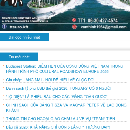
Bài đọc nhiều nhất
Tin mới nhất
Budapest Station: ĐIỂM HẸN CỦA CỘNG ĐỒNG VIỆT NAM TRONG
HÀNH TRÌNH PHỞ CULTURAL ROADSHOW EUROPE 2026
Ghi chép: LÀNG MAI - NƠI ĐỂ HIỂU VỀ CUỘC ĐỜI
Danh sách tỷ phú USD thế giới 2026: HUNGARY CÓ 6 NGƯỜI
"LỘ DIỆN" LÁ PHIẾU BẦU CHO CÁC "ĐẢNG TOÀN QUỐC"
CHÍNH SÁCH CỦA ĐẢNG TISZA VÀ MAGYAR PÉTER VỀ LAO ĐỘNG
KHÁCH
THÔNG TIN CHO NGOẠI GIAO CHÂU ÂU VỀ VỤ "TRẤN" TIỀN
Bầu cử 2026: KHẢ NĂNG CHỈ CÒN 5 ĐẢNG "THƯỢNG ĐÀI"!