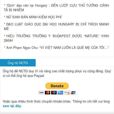
“Dịch” đạo văn tại Hungary : ĐẾN LƯỢT CỰU THỦ TƯỚNG CÁNH
TẢ BỊ NHIỄM
NỮ SINH BÁN MÌNH KIẾM HỌC PHÍ
ĐẠO LUẬT GIÁO DỤC ĐẠI HỌC HUNGARY BỊ CHỈ TRÍCH MẠNH
MẼ
HIỆU TRƯỞNG TRƯỜNG Y BUDAPEST ÐƯỢC “NATURE” VINH
DANH
Anh Phạm Ngọc Chu: “VÌ VIỆT NAM LUÔN LÀ QUÊ MẸ CỦA TÔI…”
Ủng hộ NCTG
Ủng hộ để NCTG duy trì và nâng cao chất lượng phục vụ cộng đồng.
Quý
vị có thể ủng hộ qua Paypal
Hoặc qua nhiều hình thức chuyển khoản.khác. Thông tin chi tiết vui lòng
xem tại đây
.