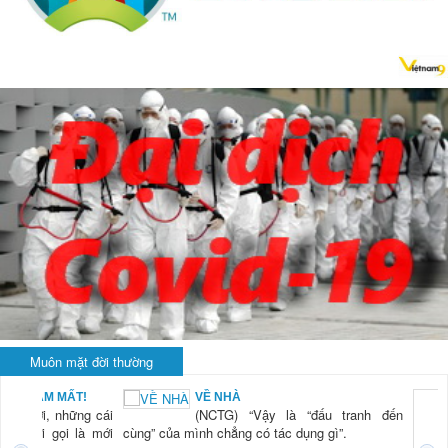
Muôn mặt đời thường
BẠN NAM MẤT!
VỀ NHÀ
TG) “Xời, những cái
(NCTG) “Vậy là “đấu tranh đến
tươi mới gọi là mới
cùng” của mình chẳng có tác dụng gì”.