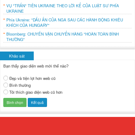
VỤ "TRẤN" TIỀN UKRAINE THEO LỜI KỂ CỦA LUẬT SƯ PHÍA
UKRAINE
Phía Ukraine: "DẤU ẤN CỦA NGA SAU CÁC HÀNH ĐỘNG KHIÊU
KHÍCH CỦA HUNGARY"
Bloomberg: CHUYẾN VẬN CHUYỂN HÀNG "HOÀN TOÀN BÌNH
THƯỜNG"
Khảo sát
Bạn thấy giao diện web mới thế nào?
Đẹp và tiện lợi hơn web cũ
Bình thường
Tôi thích giao diện web cũ hơn