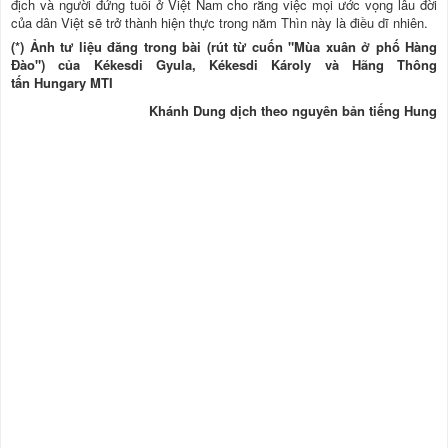
địch và người đứng tuổi ở Việt Nam cho rằng việc mọi ước vọng lâu đời
của dân Việt sẽ trở thành hiện thực trong năm Thìn này là điều dĩ nhiên.
(*) Ảnh tư liệu đăng trong bài (rút từ cuốn "Mùa xuân ở phố Hàng
Đào") của Kékesdi Gyula, Kékesdi Károly và Hãng Thông
tấn Hungary MTI
Khánh Dung dịch theo nguyên bản tiếng Hung