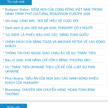
Tin mới nhất
Budapest Station: ĐIỂM HẸN CỦA CỘNG ĐỒNG VIỆT NAM TRONG
HÀNH TRÌNH PHỞ CULTURAL ROADSHOW EUROPE 2026
Ghi chép: LÀNG MAI - NƠI ĐỂ HIỂU VỀ CUỘC ĐỜI
Danh sách tỷ phú USD thế giới 2026: HUNGARY CÓ 6 NGƯỜI
"LỘ DIỆN" LÁ PHIẾU BẦU CHO CÁC "ĐẢNG TOÀN QUỐC"
CHÍNH SÁCH CỦA ĐẢNG TISZA VÀ MAGYAR PÉTER VỀ LAO ĐỘNG
KHÁCH
THÔNG TIN CHO NGOẠI GIAO CHÂU ÂU VỀ VỤ "TRẤN" TIỀN
Bầu cử 2026: KHẢ NĂNG CHỈ CÒN 5 ĐẢNG "THƯỢNG ĐÀI"!
VỤ "TRẤN" TIỀN UKRAINE THEO LỜI KỂ CỦA LUẬT SƯ PHÍA
UKRAINE
Phía Ukraine: "DẤU ẤN CỦA NGA SAU CÁC HÀNH ĐỘNG KHIÊU
KHÍCH CỦA HUNGARY"
Bloomberg: CHUYẾN VẬN CHUYỂN HÀNG "HOÀN TOÀN BÌNH
THƯỜNG"
Khảo sát