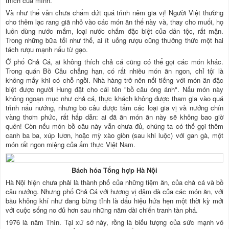
thích của mình.
Và như thế vẫn chưa chấm dứt quá trình nêm gia vị! Người Việt thường
cho thêm lạc rang giã nhỏ vào các món ăn thế này và, thay cho muối, họ
luôn dùng nước mắm, loại nước chấm đặc biệt của dân tộc, rất mặn.
Trong những bữa tối như thế, ai ít uống rượu cũng thưởng thức một hai
tách rượu mạnh nấu từ gạo.
Ở phố Chả Cá, ai không thích chả cá cũng có thể gọi các món khác.
Trong quán Bồ Câu chẳng hạn, có rất nhiều món ăn ngon, chỉ tội là
không mấy khi có chỗ ngồi. Nhà hàng trở nên nổi tiếng với món ăn đặc
biệt được người Hung đặt cho cái tên "bồ câu óng ánh". Nấu món này
không ngoạn mục như chả cá, thực khách không được tham gia vào quá
trình nấu nướng, nhưng bồ câu được tẩm các loại gia vị và nướng chín
vàng thơm phức, rất hấp dẫn: ai đã ăn món ăn này sẽ không bao giờ
quên! Còn nếu món bồ câu này vẫn chưa đủ, chúng ta có thể gọi thêm
canh ba ba, xúp lươn, hoặc mỳ xào giòn (sau khi luộc) với gan gà, một
món rất ngon miệng của ẩm thực Việt Nam.
Bách hóa Tổng hợp Hà Nội
Hà Nội hiện chưa phải là thành phố của những tiệm ăn, của chả cá và bồ
câu nướng. Nhưng phố Chả Cá với hương vị đậm đà của các món ăn, với
bầu không khí như đang bừng tỉnh là dấu hiệu hứa hẹn một thời kỳ mới
với cuộc sống no đủ hơn sau những năm dài chiến tranh tàn phá.
1976 là năm Thìn. Tại xứ sở này, rồng là biểu tượng của sức mạnh vô