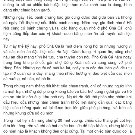
chúng ta sẽ có chiếc bánh đặc biệt ượm màu xanh của lá dong, hình
dáng như chiếc bánh ga-tô.
Những ngày Tết, bánh chưng bao giờ cũng được đặt giữa bàn và không
có ngày Tết thực sự nếu thiếu bánh chưng. Năm nay, gia đình nào ở Hà
Nội cũng có bánh chưng và tại các hàng quán nhỏ ở phố Chả Cá, chủ
tiệm cũng tiếp đón các vị khách quen bằng món ăn cổ truyền dân tộc
này.
Từ mấy thế kỷ nay, phố Chả Cá là một điểm nóng hội tụ những hương vị
và các món ăn đặc biệt của Hà Nội. Cách trang trí quán ăn, cũng như
nấu ăn đều mang tính kế tục, cha truyền con nối. Phố Chả Cá nằm ngay
trong lòng khu phố cổ, gần chợ Đồng Xuân cũ và song song với phố
Hàng Đào. Những người có tuổi kể lại, ngày xưa các đầu bếp giỏi đều tụ
tập mở quán cá ở đây, mang theo nhiều hương vị đặc biệt của các món
cá nướng, cá hấp, cá bỏ lò...
Trong những năm tháng đói khát của chiến tranh, chỉ có những người lính
ra mặt trận, những đội phòng không bảo vệ bầu trời cùng người già và trẻ
em sơ tán là còn ở lại khu phố này. Người Hà Nội thở phào nhẹ nhõm khi
dấu hiệu của những năm chiến tranh khốc liệt đang dần qua: các bảng
hiệu của những quán cá lại được treo lên giữa phố phường, và trên cả
những khung cửa sổ cũ mòn.
Trong một tiệm ăn rộng chừng 20 mét vuông, chiếc cầu thang gỗ cọt kẹt
đưa lên tầng trên và chỉ có hai chiếc bàn lớn để tiếp khách, nhưng không
có hôm nào là khách không đến chật cứng. Tại một chiếc bàn được coi là