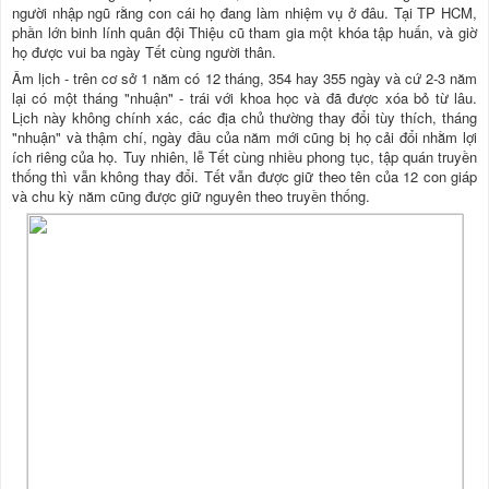
người nhập ngũ rằng con cái họ đang làm nhiệm vụ ở đâu. Tại TP HCM,
phần lớn binh lính quân đội Thiệu cũ tham gia một khóa tập huấn, và giờ
họ được vui ba ngày Tết cùng người thân.
Âm lịch - trên cơ sở 1 năm có 12 tháng, 354 hay 355 ngày và cứ 2-3 năm
lại có một tháng "nhuận" - trái với khoa học và đã được xóa bỏ từ lâu.
Lịch này không chính xác, các địa chủ thường thay đổi tùy thích, tháng
"nhuận" và thậm chí, ngày đầu của năm mới cũng bị họ cải đổi nhằm lợi
ích riêng của họ. Tuy nhiên, lễ Tết cùng nhiều phong tục, tập quán truyền
thống thì vẫn không thay đổi. Tết vẫn được giữ theo tên của 12 con giáp
và chu kỳ năm cũng được giữ nguyên theo truyền thống.