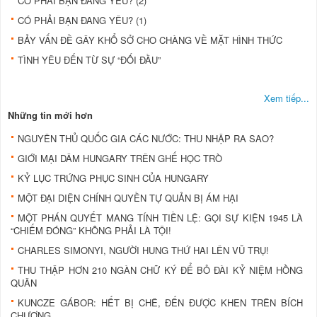
CÓ PHẢI BẠN ĐANG YÊU? (2)
CÓ PHẢI BẠN ĐANG YÊU? (1)
BẢY VẤN ĐỀ GÂY KHỔ SỞ CHO CHÀNG VỀ MẶT HÌNH THỨC
TÌNH YÊU ĐẾN TỪ SỰ “ĐỐI ĐẦU”
Xem tiếp...
Những tin mới hơn
NGUYÊN THỦ QUỐC GIA CÁC NƯỚC: THU NHẬP RA SAO?
GIỚI MẠI DÂM HUNGARY TRÊN GHẾ HỌC TRÒ
KỶ LỤC TRỨNG PHỤC SINH CỦA HUNGARY
MỘT ĐẠI DIỆN CHÍNH QUYỀN TỰ QUẢN BỊ ÁM HẠI
MỘT PHÁN QUYẾT MANG TÍNH TIỀN LỆ: GỌI SỰ KIỆN 1945 LÀ
“CHIẾM ĐÓNG” KHÔNG PHẢI LÀ TỘI!
CHARLES SIMONYI, NGƯỜI HUNG THỨ HAI LÊN VŨ TRỤ!
THU THẬP HƠN 210 NGÀN CHỮ KÝ ĐỂ BỎ ĐÀI KỶ NIỆM HỒNG
QUÂN
KUNCZE GÁBOR: HẾT BỊ CHÊ, ĐẾN ĐƯỢC KHEN TRÊN BÍCH
CHƯƠNG