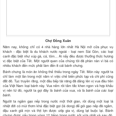
Chợ Đồng Xuân
Năm nay, không chỉ có 4 nhà hàng lớn nhất Hà Nội mở cửa phục vụ
khách - đặc biệt là du khách nước ngoài - loại nem Sài Gòn, các loại
canh đặc biệt như xúp gà, cá, tôm... Ai nấy đều được thưởng thức hương
vị đặc biệt của Tết. Một người quen của chúng tôi đã phàn nàn vì bà có
nhiều khách đến mức phải làm đến 8 cái bánh chưng.
Bánh chưng là món ăn không thể thiếu trong ngày Tết. Món này người ta
chỉ làm một lần trong một năm vì việc chế biến phức tạp và chi phí cũng
đắt đỏ. Tục truyền rằng, một đầu bếp tài năng đã dâng lên vị vua đầu tiên
của Việt Nam loại bánh này. Vua nếm rồi tấm tắc khen ngon và hợp khẩu
vị nên từ đó, người ta gọi đây là
bánh của vua
, và là
bánh của các loại
bánh
.
Người ta ngâm gạo nếp trong nước một thời gian, rồi dùng một loại lá
nhiệt đới có mùi thơm khá đặc biệt gọi (lá dong) để gói gạo nếp đã ngâm,
đậu xanh giã mịn và thịt lợn được ướp gia vị, dùng lạt buộc lại. Bánh
chưng được nấu trong vòng 12 tiếng trong nước sôi vừa phải và sau đó,