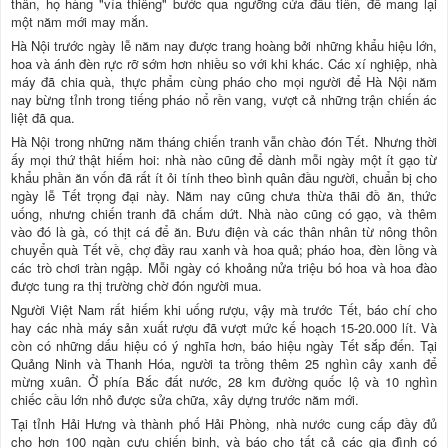
thân, họ hàng "vía thiêng" bước qua ngưỡng cửa đầu tiên, để mang lại
một năm mới may mắn.
Hà Nội trước ngày lễ năm nay được trang hoàng bởi những khẩu hiệu lớn,
hoa và ánh đèn rực rỡ sớm hơn nhiều so với khi khác. Các xí nghiệp, nhà
máy đã chia quà, thực phẩm cùng pháo cho mọi người để Hà Nội năm
nay bừng tỉnh trong tiếng pháo nổ rền vang, vượt cả những trận chiến ác
liệt đã qua.
Hà Nội trong những năm tháng chiến tranh vẫn chào đón Tết. Nhưng thời
ấy mọi thứ thật hiếm hoi: nhà nào cũng để dành mỗi ngày một ít gạo từ
khẩu phần ăn vốn đã rất ít ỏi tính theo bình quân đầu người, chuẩn bị cho
ngày lễ Tết trọng đại này. Năm nay cũng chưa thừa thãi đồ ăn, thức
uống, nhưng chiến tranh đã chấm dứt. Nhà nào cũng có gạo, và thêm
vào đó là gà, có thịt cá để ăn. Bưu điện và các thân nhân từ nông thôn
chuyển quà Tết về, chợ đầy rau xanh và hoa quả; pháo hoa, đèn lồng và
các trò chơi tràn ngập. Mỗi ngày có khoảng nửa triệu bó hoa và hoa đào
được tung ra thị trường chờ đón người mua.
Người Việt Nam rất hiếm khi uống rượu, vậy mà trước Tết, báo chí cho
hay các nhà máy sản xuất rượu đã vượt mức kế hoạch 15-20.000 lít. Và
còn có những dấu hiệu có ý nghĩa hơn, báo hiệu ngày Tết sắp đến. Tại
Quảng Ninh và Thanh Hóa, người ta trồng thêm 25 nghìn cây xanh để
mừng xuân. Ở phía Bắc đất nước, 28 km đường quốc lộ và 10 nghìn
chiếc cầu lớn nhỏ được sửa chữa, xây dựng trước năm mới.
Tại tỉnh Hải Hưng và thành phố Hải Phòng, nhà nước cung cấp đầy đủ
cho hơn 100 ngàn cựu chiến binh, và báo cho tất cả các gia đình có