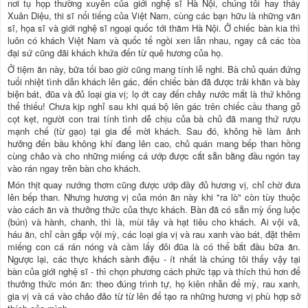
nơi tụ họp thường xuyên của giới nghệ sĩ Hà Nội, chúng tôi hay thấy
Xuân Diệu, thi sĩ nổi tiếng của Việt Nam, cùng các bạn hữu là những văn
sĩ, họa sĩ và giới nghệ sĩ ngoại quốc tới thăm Hà Nội. Ở chiếc bàn kia thì
luôn có khách Việt Nam và quốc tế ngồi xen lẫn nhau, ngay cả các tòa
đại sứ cũng đãi khách khứa đến từ quê hương của họ.
Ở tiệm ăn này, bữa tối bao giờ cũng mang tính lễ nghi. Bà chủ quán đứng
tuổi nhiệt tình dẫn khách lên gác, đến chiếc bàn đã được trải khăn và bày
biện bát, đũa và đủ loại gia vị; lọ ớt cay đến chảy nước mắt là thứ không
thể thiếu! Chưa kịp nghỉ sau khi quá bộ lên gác trên chiếc cầu thang gỗ
cọt kẹt, người con trai tính tình dễ chịu của bà chủ đã mang thứ rượu
mạnh chế (từ gạo) tại gia để mời khách. Sau đó, không hề làm ảnh
hưởng đến bầu không khí đang lên cao, chủ quán mang bếp than hồng
cùng chảo và cho những miếng cá ướp được cắt sẵn bằng đầu ngón tay
vào rán ngay trên bàn cho khách.
Món thịt quay nướng thơm cũng được ướp đầy đủ hương vị, chỉ chờ đưa
lên bếp than. Nhưng hương vị của món ăn này khi "ra lò" còn tùy thuộc
vào cách ăn và thưởng thức của thực khách. Bàn đã có sẵn mỳ ống luộc
(bún) và hành, chanh, thì là, mùi tây và hạt tiêu cho khách. Ai vội vã,
háu ăn, chỉ cần gắp vội mỳ, các loại gia vị và rau xanh vào bát, đặt thêm
miếng con cá rán nóng và cầm lấy đôi đũa là có thể bắt đầu bữa ăn.
Ngược lại, các thực khách sành điệu - ít nhất là chúng tôi thấy vậy tại
bàn của giới nghệ sĩ - thì chọn phương cách phức tạp và thích thú hơn để
thưởng thức món ăn: theo đúng trình tự, họ kiên nhẫn để mỳ, rau xanh,
gia vị và cá vào chảo đảo từ từ lên để tạo ra những hương vị phù hợp sở