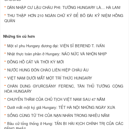
DÂN NHẬP CƯ LẬU CHÂU PHI: TƯỞNG HUNGARY LÀ… HÀ LAN!
THU THẬP HƠN 210 NGÀN CHỮ KÝ ĐỂ BỎ ĐÀI KỶ NIỆM HỒNG
QUÂN
Những tin cũ hơn
Một sĩ phu Hungary đương đại: VIỆN SĨ BEREND T. IVÁN
Nhật thực toàn phần ở Hungary: NÁO NỨC VÀ NHỘN NHỊP
ĐỒNG HỒ CÁT VÀ THỜI KỲ MỚI
NƯỚC HUNG ĐÓN CHÀO LIÊN HIỆP CHÂU ÂU
VIỆT NAM DƯỚI MẮT MỘT TRÍ THỨC HUNGARY
CHÂN DUNG GYURCSÁNY FERENC, TÂN THỦ TƯỚNG CỘNG
HÒA HUNGARY
CHUYẾN THĂM CỦA CHỦ TỊCH VIỆT NAM SAU 47 NĂM
Dưới mắt một ký giả Hungary: TẾT HÀ NỘI NHỮNG NGÀY XƯA
SỐNG CÙNG TỬ THI CỦA NẠN NHÂN TRONG NHIỀU NĂM
Bầu cử tổng thống ở Hung: TẤN BI HÀI KỊCH CHÍNH TRỊ CỦA CÁC
ĐẢNG PHÁI!