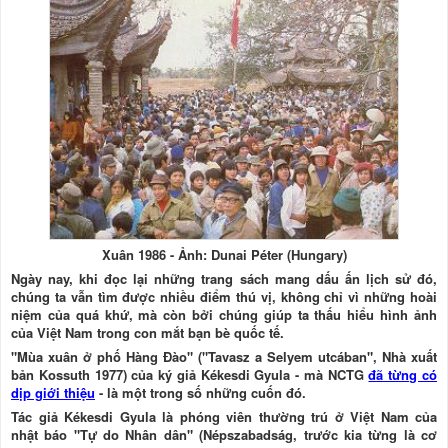
Xuân 1986 - Ảnh: Dunai Péter (Hungary)
Ngày nay, khi đọc lại những trang sách mang dấu ấn lịch sử đó,
chúng ta vẫn tìm được nhiều điểm thú vị, không chỉ vì những hoài
niệm của quá khứ, mà còn bởi chúng giúp ta thấu hiểu hình ảnh
của Việt Nam trong con mắt bạn bè quốc tế.
"Mùa xuân ở phố Hàng Đào" ("Tavasz a Selyem utcában", Nhà xuất
bản Kossuth 1977) của ký giả Kékesdi Gyula - mà NCTG
đã từng có
dịp giới thiệu
- là một trong số những cuốn đó.
Tác giả Kékesdi Gyula là phóng viên thường trú ở Việt Nam của
nhật báo "Tự do Nhân dân" (Népszabadság, trước kia từng là cơ