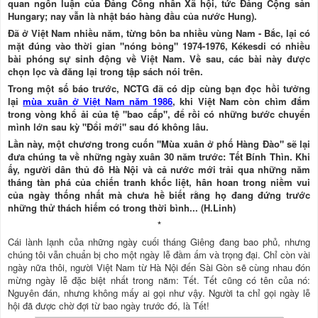
quan ngôn luận của Đảng Công nhân Xã hội, tức Đảng Cộng sản
Hungary; nay vẫn là nhật báo hàng đầu của nước Hung).
Đã ở Việt Nam nhiều năm, từng bôn ba nhiều vùng Nam - Bắc, lại có
mặt đúng vào thời gian "nóng bỏng" 1974-1976, Kékesdi có nhiều
bài phóng sự sinh động về Việt Nam. Về sau, các bài này được
chọn lọc và đăng lại trong tập sách nói trên.
Trong một số báo trước, NCTG đã có dịp cùng bạn đọc hồi tưởng
lại
mùa xuân ở Việt Nam năm 1986
, khi Việt Nam còn chìm đắm
trong vòng khổ ải của tệ "bao cấp", để rồi có những bước chuyển
mình lớn sau kỳ "Đổi mới" sau đó không lâu.
Lần này, một chương trong cuốn "Mùa xuân ở phố Hàng Đào" sẽ lại
đưa chúng ta về những ngày xuân 30 năm trước: Tết Bính Thìn. Khi
ấy, người dân thủ đô Hà Nội và cả nước mới trải qua những năm
tháng tàn phá của chiến tranh khốc liệt, hân hoan trong niềm vui
của ngày thống nhất mà chưa hề biết rằng họ đang đứng trước
những thử thách hiếm có trong thời bình... (H.Linh)
*
Cái lành lạnh của những ngày cuối tháng Giêng đang bao phủ, nhưng
chúng tôi vẫn chuẩn bị cho một ngày lễ đầm ấm và trọng đại. Chỉ còn vài
ngày nữa thôi, người Việt Nam từ Hà Nội đến Sài Gòn sẽ cùng nhau đón
mừng ngày lễ đặc biệt nhất trong năm: Tết. Tết cũng có tên của nó:
Nguyên đán, nhưng không mấy ai gọi như vậy. Người ta chỉ gọi ngày lễ
hội đã được chờ đợi từ bao ngày trước đó, là Tết!