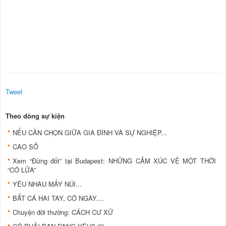
Tweet
Theo dòng sự kiện
NẾU CẦN CHỌN GIỮA GIA ĐÌNH VÀ SỰ NGHIỆP...
CAO SỐ
Xem “Đừng đốt” tại Budapest: NHỮNG CẢM XÚC VỀ MỘT THỜI
“CÓ LỬA”
YÊU NHAU MẤY NÚI...
BẮT CÁ HAI TAY, CÓ NGÀY....
Chuyện đời thường: CÁCH CƯ XỬ