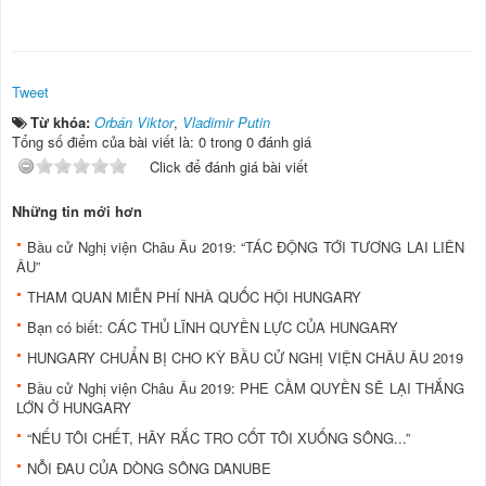
Tweet
Từ khóa:
Orbán Viktor
,
Vladimir Putin
Tổng số điểm của bài viết là: 0 trong 0 đánh giá
Click để đánh giá bài viết
Những tin mới hơn
Bầu cử Nghị viện Châu Âu 2019: “TÁC ĐỘNG TỚI TƯƠNG LAI LIÊN
ÂU”
THAM QUAN MIỄN PHÍ NHÀ QUỐC HỘI HUNGARY
Bạn có biết: CÁC THỦ LĨNH QUYỀN LỰC CỦA HUNGARY
HUNGARY CHUẨN BỊ CHO KỲ BẦU CỬ NGHỊ VIỆN CHÂU ÂU 2019
Bầu cử Nghị viện Châu Âu 2019: PHE CẦM QUYỀN SẼ LẠI THẮNG
LỚN Ở HUNGARY
“NẾU TÔI CHẾT, HÃY RẮC TRO CỐT TÔI XUỐNG SÔNG...”
NỖI ĐAU CỦA DÒNG SÔNG DANUBE