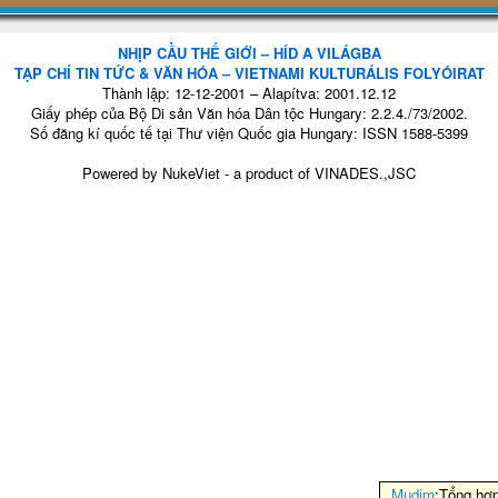
NHỊP CẦU THẾ GIỚI – HÍD A VILÁGBA
TẠP CHÍ TIN TỨC & VĂN HÓA – VIETNAMI KULTURÁLIS FOLYÓIRAT
Thành lập: 12-12-2001 – Alapítva: 2001.12.12
Giấy phép của Bộ Di sản Văn hóa Dân tộc Hungary: 2.2.4./73/2002.
Số đăng kí quốc tế tại Thư viện Quốc gia Hungary: ISSN 1588-5399
Powered by
NukeViet
- a product of
VINADES.,JSC
Mudim
:Tổng hợ