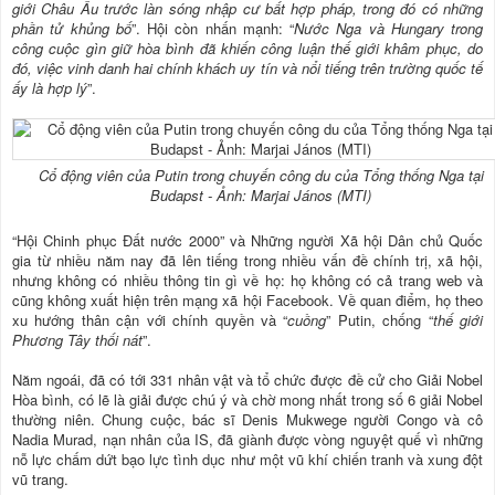
giới Châu Âu trước làn sóng nhập cư bất hợp pháp, trong đó có những
phần tử khủng bố
”. Hội còn nhấn mạnh: “
Nước Nga và Hungary trong
công cuộc gìn giữ hòa bình đã khiến công luận thế giới khâm phục, do
đó, việc vinh danh hai chính khách uy tín và nổi tiếng trên trường quốc tế
ấy là hợp lý
”.
Cổ động viên của Putin trong chuyến công du của Tổng thống Nga tại
Budapst - Ảnh: Marjai János (MTI)
“Hội Chinh phục Đất nước 2000” và Những người Xã hội Dân chủ Quốc
gia từ nhiều năm nay đã lên tiếng trong nhiều vấn đề chính trị, xã hội,
nhưng không có nhiều thông tin gì về họ: họ không có cả trang web và
cũng không xuất hiện trên mạng xã hội Facebook. Về quan điểm, họ theo
xu hướng thân cận với chính quyền và “
cuồng
” Putin, chống “
thế giới
Phương Tây thối nát
”.
Năm ngoái, đã có tới 331 nhân vật và tổ chức được đề cử cho Giải Nobel
Hòa bình, có lẽ là giải được chú ý và chờ mong nhất trong số 6 giải Nobel
thường niên. Chung cuộc, bác sĩ Denis Mukwege người Congo và cô
Nadia Murad, nạn nhân của IS, đã giành được vòng nguyệt quế vì những
nỗ lực chấm dứt bạo lực tình dục như một vũ khí chiến tranh và xung đột
vũ trang.