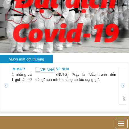
Muôn mặt đời thường
BẠN NAM MẤT!
VỀ NHÀ
TG) “Xời, những cái
(NCTG) “Vậy là “đấu tranh đến
tươi mới gọi là mới
cùng” của mình chẳng có tác dụng gì”.
không 