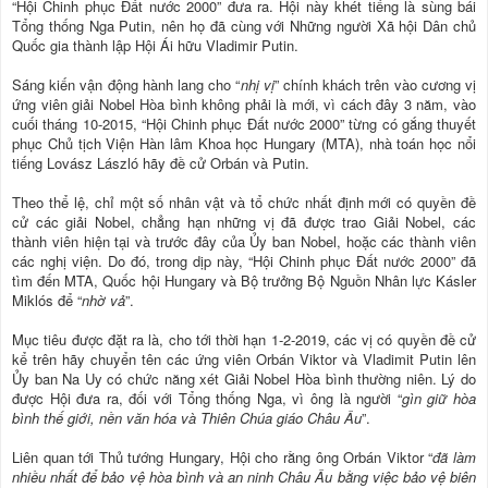
“Hội Chinh phục Đất nước 2000” đưa ra. Hội này khét tiếng là sùng bái
Tổng thống Nga Putin, nên họ đã cùng với Những người Xã hội Dân chủ
Quốc gia thành lập Hội Ái hữu Vladimir Putin.
Sáng kiến vận động hành lang cho “
nhị vị
” chính khách trên vào cương vị
ứng viên giải Nobel Hòa bình không phải là mới, vì cách đây 3 năm, vào
cuối tháng 10-2015, “Hội Chinh phục Đất nước 2000” từng có gắng thuyết
phục Chủ tịch Viện Hàn lâm Khoa học Hungary (MTA), nhà toán học nổi
tiếng Lovász László hãy đề cử Orbán và Putin.
Theo thể lệ, chỉ một số nhân vật và tổ chức nhất định mới có quyền đề
cử các giải Nobel, chẳng hạn những vị đã được trao Giải Nobel, các
thành viên hiện tại và trước đây của Ủy ban Nobel, hoặc các thành viên
các nghị viện. Do đó, trong dịp này, “Hội Chinh phục Đất nước 2000” đã
tìm đến MTA, Quốc hội Hungary và Bộ trưởng Bộ Nguồn Nhân lực Kásler
Miklós để “
nhờ vả
”.
Mục tiêu được đặt ra là, cho tới thời hạn 1-2-2019, các vị có quyền đề cử
kể trên hãy chuyển tên các ứng viên Orbán Viktor và Vladimit Putin lên
Ủy ban Na Uy có chức năng xét Giải Nobel Hòa bình thường niên. Lý do
được Hội đưa ra, đối với Tổng thống Nga, vì ông là người “
gìn giữ hòa
bình thế giới, nền văn hóa và Thiên Chúa giáo Châu Âu
”.
Liên quan tới Thủ tướng Hungary, Hội cho rằng ông Orbán Viktor “
đã làm
nhiều nhất để bảo vệ hòa bình và an ninh Châu Âu bằng việc bảo vệ biên