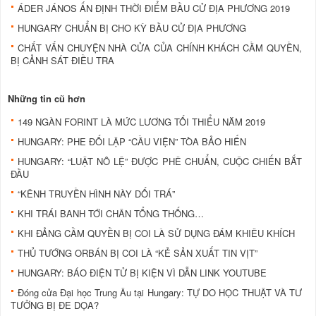
ÁDER JÁNOS ẤN ĐỊNH THỜI ĐIỂM BẦU CỬ ĐỊA PHƯƠNG 2019
HUNGARY CHUẨN BỊ CHO KỲ BẦU CỬ ĐỊA PHƯƠNG
CHẤT VẤN CHUYỆN NHÀ CỬA CỦA CHÍNH KHÁCH CẦM QUYỀN,
BỊ CẢNH SÁT ĐIỀU TRA
Những tin cũ hơn
149 NGÀN FORINT LÀ MỨC LƯƠNG TỐI THIỂU NĂM 2019
HUNGARY: PHE ĐỐI LẬP “CẦU VIỆN” TÒA BẢO HIẾN
HUNGARY: “LUẬT NÔ LỆ” ĐƯỢC PHÊ CHUẨN, CUỘC CHIẾN BẮT
ĐẦU
“KÊNH TRUYỀN HÌNH NÀY DỐI TRÁ”
KHI TRÁI BANH TỚI CHÂN TỔNG THỐNG…
KHI ĐẢNG CẦM QUYỀN BỊ COI LÀ SỬ DỤNG ĐÁM KHIÊU KHÍCH
THỦ TƯỚNG ORBÁN BỊ COI LÀ “KẺ SẢN XUẤT TIN VỊT”
HUNGARY: BÁO ĐIỆN TỬ BỊ KIỆN VÌ DẪN LINK YOUTUBE
Đóng cửa Đại học Trung Âu tại Hungary: TỰ DO HỌC THUẬT VÀ TƯ
TƯỞNG BỊ ĐE DỌA?