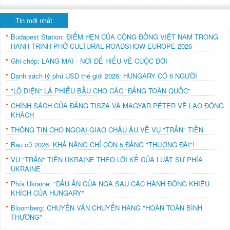
Tin mới nhất
Budapest Station: ĐIỂM HẸN CỦA CỘNG ĐỒNG VIỆT NAM TRONG
HÀNH TRÌNH PHỞ CULTURAL ROADSHOW EUROPE 2026
Ghi chép: LÀNG MAI - NƠI ĐỂ HIỂU VỀ CUỘC ĐỜI
Danh sách tỷ phú USD thế giới 2026: HUNGARY CÓ 6 NGƯỜI
"LỘ DIỆN" LÁ PHIẾU BẦU CHO CÁC "ĐẢNG TOÀN QUỐC"
CHÍNH SÁCH CỦA ĐẢNG TISZA VÀ MAGYAR PÉTER VỀ LAO ĐỘNG
KHÁCH
THÔNG TIN CHO NGOẠI GIAO CHÂU ÂU VỀ VỤ "TRẤN" TIỀN
Bầu cử 2026: KHẢ NĂNG CHỈ CÒN 5 ĐẢNG "THƯỢNG ĐÀI"!
VỤ "TRẤN" TIỀN UKRAINE THEO LỜI KỂ CỦA LUẬT SƯ PHÍA
UKRAINE
Phía Ukraine: "DẤU ẤN CỦA NGA SAU CÁC HÀNH ĐỘNG KHIÊU
KHÍCH CỦA HUNGARY"
Bloomberg: CHUYẾN VẬN CHUYỂN HÀNG "HOÀN TOÀN BÌNH
THƯỜNG"