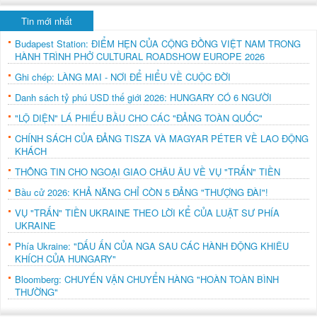
Tin mới nhất
Budapest Station: ĐIỂM HẸN CỦA CỘNG ĐỒNG VIỆT NAM TRONG
HÀNH TRÌNH PHỞ CULTURAL ROADSHOW EUROPE 2026
Ghi chép: LÀNG MAI - NƠI ĐỂ HIỂU VỀ CUỘC ĐỜI
Danh sách tỷ phú USD thế giới 2026: HUNGARY CÓ 6 NGƯỜI
"LỘ DIỆN" LÁ PHIẾU BẦU CHO CÁC "ĐẢNG TOÀN QUỐC"
CHÍNH SÁCH CỦA ĐẢNG TISZA VÀ MAGYAR PÉTER VỀ LAO ĐỘNG
KHÁCH
THÔNG TIN CHO NGOẠI GIAO CHÂU ÂU VỀ VỤ "TRẤN" TIỀN
Bầu cử 2026: KHẢ NĂNG CHỈ CÒN 5 ĐẢNG "THƯỢNG ĐÀI"!
VỤ "TRẤN" TIỀN UKRAINE THEO LỜI KỂ CỦA LUẬT SƯ PHÍA
UKRAINE
Phía Ukraine: "DẤU ẤN CỦA NGA SAU CÁC HÀNH ĐỘNG KHIÊU
KHÍCH CỦA HUNGARY"
Bloomberg: CHUYẾN VẬN CHUYỂN HÀNG "HOÀN TOÀN BÌNH
THƯỜNG"