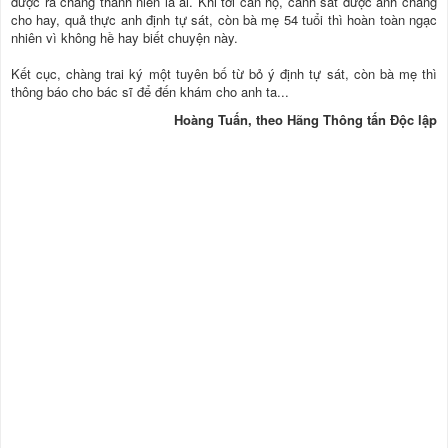
được ra chàng thanh niên là ai. Khi tới căn hộ, cảnh sát được anh chàng
cho hay, quả thực anh định tự sát, còn bà mẹ 54 tuổi thì hoàn toàn ngạc
nhiên vì không hề hay biết chuyện này.
Kết cục, chàng trai ký một tuyên bố từ bỏ ý định tự sát, còn bà mẹ thì
thông báo cho bác sĩ để đến khám cho anh ta...
Hoàng Tuấn, theo Hãng Thông tấn Độc lập