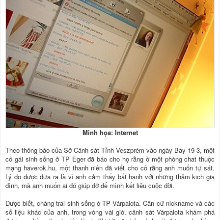
Minh họa: Internet
Theo thông báo của Sở Cảnh sát Tỉnh Veszprém vào ngày Bảy 19-3, một
cô gái sinh sống ở TP Eger đã báo cho họ rằng ở một phòng chat thuộc
mạng haverok.hu, một thanh niên đã viết cho cô rằng anh muốn tự sát.
Lý do được đưa ra là vì anh cảm thấy bất hạnh với những thảm kịch gia
đình, mà anh muốn ai đó giúp đỡ để mình kết liễu cuộc đời.
Được biết, chàng trai sinh sống ở TP Várpalota. Căn cứ nickname và các
số liệu khác của anh, trong vòng vài giờ, cảnh sát Várpalota khám phá