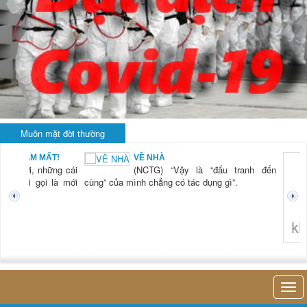
Muôn mặt đời thường
BẠN NAM MẤT!
VỀ NHÀ
TG) “Xời, những cái
(NCTG) “Vậy là “đấu tranh đến
tươi mới gọi là mới
cùng” của mình chẳng có tác dụng gì”.
không 