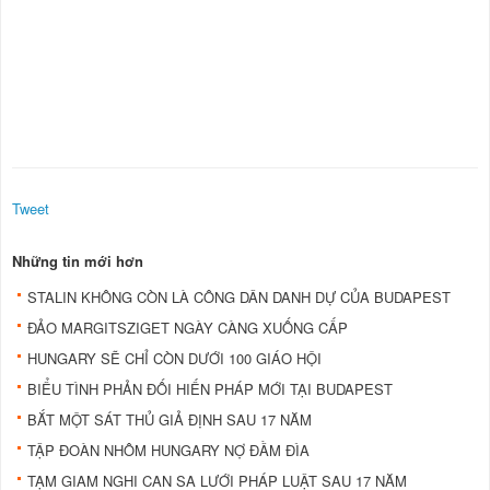
Tweet
Những tin mới hơn
STALIN KHÔNG CÒN LÀ CÔNG DÂN DANH DỰ CỦA BUDAPEST
ĐẢO MARGITSZIGET NGÀY CÀNG XUỐNG CẤP
HUNGARY SẼ CHỈ CÒN DƯỚI 100 GIÁO HỘI
BIỂU TÌNH PHẢN ÐỐI HIẾN PHÁP MỚI TẠI BUDAPEST
BẮT MỘT SÁT THỦ GIẢ ÐỊNH SAU 17 NĂM
TẬP ÐOÀN NHÔM HUNGARY NỢ ÐẦM ÐÌA
TẠM GIAM NGHI CAN SA LƯỚI PHÁP LUẬT SAU 17 NĂM