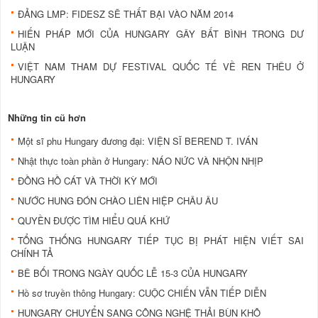
ÐẢNG LMP: FIDESZ SẼ THẤT BẠI VÀO NĂM 2014
HIẾN PHÁP MỚI CỦA HUNGARY GÂY BẤT BÌNH TRONG DƯ
LUẬN
VIỆT NAM THAM DỰ FESTIVAL QUỐC TẾ VỀ REN THÊU Ở
HUNGARY
Những tin cũ hơn
Một sĩ phu Hungary đương đại: VIỆN SĨ BEREND T. IVÁN
Nhật thực toàn phần ở Hungary: NÁO NỨC VÀ NHỘN NHỊP
ĐỒNG HỒ CÁT VÀ THỜI KỲ MỚI
NƯỚC HUNG ĐÓN CHÀO LIÊN HIỆP CHÂU ÂU
QUYỀN ĐƯỢC TÌM HIỂU QUÁ KHỨ
TỔNG THỐNG HUNGARY TIẾP TỤC BỊ PHÁT HIỆN VIẾT SAI
CHÍNH TẢ
BÊ BỐI TRONG NGÀY QUỐC LỄ 15-3 CỦA HUNGARY
Hồ sơ truyền thông Hungary: CUỘC CHIẾN VẪN TIẾP DIỄN
HUNGARY CHUYỂN SANG CÔNG NGHỆ THẢI BÙN KHÔ