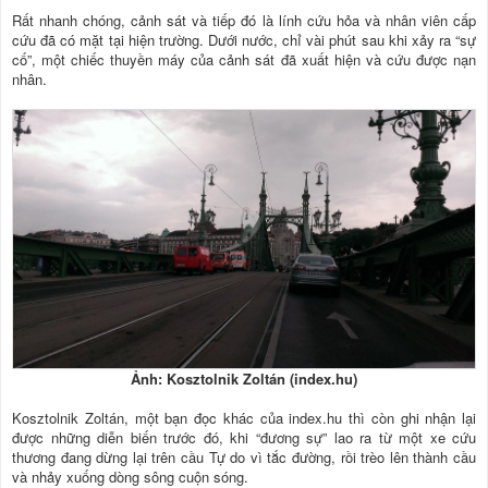
Rất nhanh chóng, cảnh sát và tiếp đó là lính cứu hỏa và nhân viên cấp
cứu đã có mặt tại hiện trường. Dưới nước, chỉ vài phút sau khi xảy ra “sự
cố”, một chiếc thuyền máy của cảnh sát đã xuất hiện và cứu được nạn
nhân.
Ảnh: Kosztolnik Zoltán (index.hu)
Kosztolnik Zoltán, một bạn đọc khác của index.hu thì còn ghi nhận lại
được những diễn biến trước đó, khi “đương sự” lao ra từ một xe cứu
thương đang dừng lại trên cầu Tự do vì tắc đường, rồi trèo lên thành cầu
và nhảy xuống dòng sông cuộn sóng.