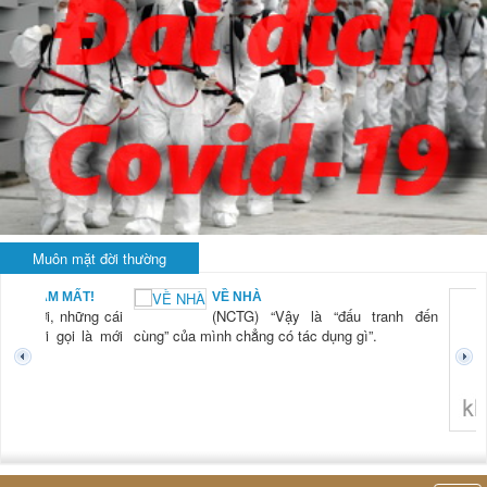
Muôn mặt đời thường
BẠN NAM MẤT!
VỀ NHÀ
TG) “Xời, những cái
(NCTG) “Vậy là “đấu tranh đến
tươi mới gọi là mới
cùng” của mình chẳng có tác dụng gì”.
không 