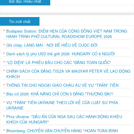
Bài đọc nhiều nhất
Tin mới nhất
Budapest Station: ĐIỂM HẸN CỦA CỘNG ĐỒNG VIỆT NAM TRONG
HÀNH TRÌNH PHỞ CULTURAL ROADSHOW EUROPE 2026
Ghi chép: LÀNG MAI - NƠI ĐỂ HIỂU VỀ CUỘC ĐỜI
Danh sách tỷ phú USD thế giới 2026: HUNGARY CÓ 6 NGƯỜI
"LỘ DIỆN" LÁ PHIẾU BẦU CHO CÁC "ĐẢNG TOÀN QUỐC"
CHÍNH SÁCH CỦA ĐẢNG TISZA VÀ MAGYAR PÉTER VỀ LAO ĐỘNG
KHÁCH
THÔNG TIN CHO NGOẠI GIAO CHÂU ÂU VỀ VỤ "TRẤN" TIỀN
Bầu cử 2026: KHẢ NĂNG CHỈ CÒN 5 ĐẢNG "THƯỢNG ĐÀI"!
VỤ "TRẤN" TIỀN UKRAINE THEO LỜI KỂ CỦA LUẬT SƯ PHÍA
UKRAINE
Phía Ukraine: "DẤU ẤN CỦA NGA SAU CÁC HÀNH ĐỘNG KHIÊU
KHÍCH CỦA HUNGARY"
Bloomberg: CHUYẾN VẬN CHUYỂN HÀNG "HOÀN TOÀN BÌNH