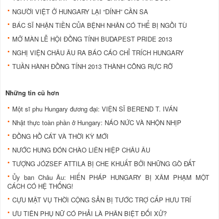
NGƯỜI VIỆT Ở HUNGARY LẠI “DÍNH” CẦN SA
BÁC SĨ NHẬN TIỀN CỦA BỆNH NHÂN CÓ THỂ BỊ NGỒI TÙ
MỞ MÀN LỄ HỘI ĐỒNG TÍNH BUDAPEST PRIDE 2013
NGHỊ VIỆN CHÂU ÂU RA BÁO CÁO CHỈ TRÍCH HUNGARY
TUẦN HÀNH ĐỒNG TÍNH 2013 THÀNH CÔNG RỰC RỠ
Những tin cũ hơn
Một sĩ phu Hungary đương đại: VIỆN SĨ BEREND T. IVÁN
Nhật thực toàn phần ở Hungary: NÁO NỨC VÀ NHỘN NHỊP
ĐỒNG HỒ CÁT VÀ THỜI KỲ MỚI
NƯỚC HUNG ĐÓN CHÀO LIÊN HIỆP CHÂU ÂU
TƯỢNG JÓZSEF ATTILA BỊ CHE KHUẤT BỞI NHỮNG GÒ ĐẤT
Ủy ban Châu Âu: HIẾN PHÁP HUNGARY BỊ XÂM PHẠM MỘT
CÁCH CÓ HỆ THỐNG!
CỰU MẬT VỤ THỜI CỘNG SẢN BỊ TƯỚC TRỢ CẤP HƯU TRÍ
ƯU TIÊN PHỤ NỮ CÓ PHẢI LÀ PHÂN BIỆT ĐỐI XỬ?