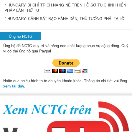
HUNGARY BỊ CHỈ TRÍCH NẶNG NỀ TRÊN HỒ SƠ TU CHÍNH HIẾN
PHÁP LẦN THỨ TƯ
HUNGARY: CẢNH SÁT BẠO HÀNH DÂN, THỦ TƯỚNG PHẢI TẠ LỖI
Ủng hộ NCTG
Ủng hộ để NCTG duy trì và nâng cao chất lượng phục vụ cộng đồng.
Quý
vị có thể ủng hộ qua Paypal
Hoặc qua nhiều hình thức chuyển khoản.khác. Thông tin chi tiết vui lòng
xem tại đây
.