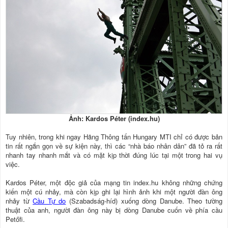
Ảnh: Kardos Péter (index.hu)
Tuy nhiên, trong khi ngay Hãng Thông tấn Hungary MTI chỉ có được bản
tin rất ngắn gọn về sự kiện này, thì các “nhà báo nhân dân” đã tỏ ra rất
nhanh tay nhanh mắt và có mặt kịp thời đúng lúc tại một trong hai vụ
việc.
Kardos Péter, một độc giả của mạng tin index.hu không những chứng
kiến một cú nhảy, mà còn kịp ghi lại hình ảnh khi một người đàn ông
nhảy từ
Cầu Tự do
(Szabadság-híd) xuống dòng Danube. Theo tường
thuật của anh, người đàn ông này bị dòng Danube cuốn về phía cầu
Petőfi.