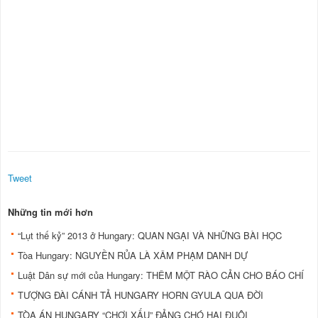
Tweet
Những tin mới hơn
“Lụt thế kỷ” 2013 ở Hungary: QUAN NGẠI VÀ NHỮNG BÀI HỌC
Tòa Hungary: NGUYỀN RỦA LÀ XÂM PHẠM DANH DỰ
Luật Dân sự mới của Hungary: THÊM MỘT RÀO CẢN CHO BÁO CHÍ
TƯỢNG ĐÀI CÁNH TẢ HUNGARY HORN GYULA QUA ĐỜI
TÒA ÁN HUNGARY “CHƠI XẤU” ĐẢNG CHÓ HAI ĐUÔI