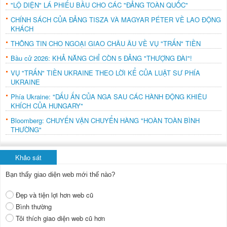
"LỘ DIỆN" LÁ PHIẾU BẦU CHO CÁC "ĐẢNG TOÀN QUỐC"
CHÍNH SÁCH CỦA ĐẢNG TISZA VÀ MAGYAR PÉTER VỀ LAO ĐỘNG
KHÁCH
THÔNG TIN CHO NGOẠI GIAO CHÂU ÂU VỀ VỤ "TRẤN" TIỀN
Bầu cử 2026: KHẢ NĂNG CHỈ CÒN 5 ĐẢNG "THƯỢNG ĐÀI"!
VỤ "TRẤN" TIỀN UKRAINE THEO LỜI KỂ CỦA LUẬT SƯ PHÍA
UKRAINE
Phía Ukraine: "DẤU ẤN CỦA NGA SAU CÁC HÀNH ĐỘNG KHIÊU
KHÍCH CỦA HUNGARY"
Bloomberg: CHUYẾN VẬN CHUYỂN HÀNG "HOÀN TOÀN BÌNH
THƯỜNG"
Khảo sát
Bạn thấy giao diện web mới thế nào?
Đẹp và tiện lợi hơn web cũ
Bình thường
Tôi thích giao diện web cũ hơn