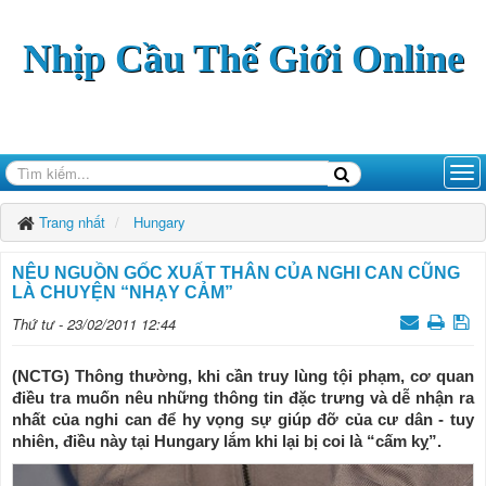
Nhịp Cầu Thế Giới Online
Trang nhất
Hungary
NÊU NGUỒN GỐC XUẤT THÂN CỦA NGHI CAN CŨNG
LÀ CHUYỆN “NHẠY CẢM”
Thứ tư - 23/02/2011 12:44
(NCTG) Thông thường, khi cần truy lùng tội phạm, cơ quan
điều tra muốn nêu những thông tin đặc trưng và dễ nhận ra
nhất của nghi can để hy vọng sự giúp đỡ của cư dân - tuy
nhiên, điều này tại Hungary lắm khi lại bị coi là “cấm kỵ”.