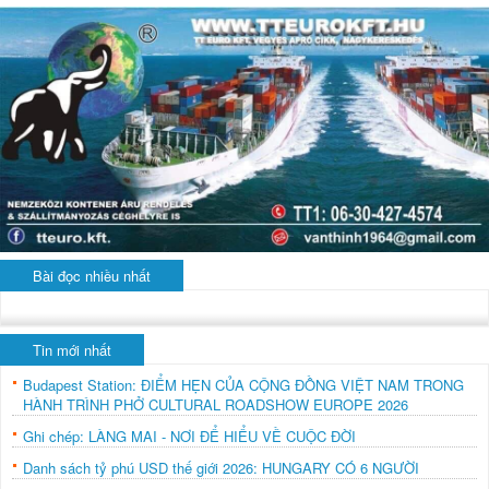
Bài đọc nhiều nhất
Tin mới nhất
Budapest Station: ĐIỂM HẸN CỦA CỘNG ĐỒNG VIỆT NAM TRONG
HÀNH TRÌNH PHỞ CULTURAL ROADSHOW EUROPE 2026
Ghi chép: LÀNG MAI - NƠI ĐỂ HIỂU VỀ CUỘC ĐỜI
Danh sách tỷ phú USD thế giới 2026: HUNGARY CÓ 6 NGƯỜI