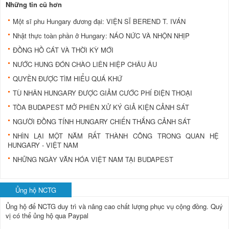
Những tin cũ hơn
Một sĩ phu Hungary đương đại: VIỆN SĨ BEREND T. IVÁN
Nhật thực toàn phần ở Hungary: NÁO NỨC VÀ NHỘN NHỊP
ĐỒNG HỒ CÁT VÀ THỜI KỲ MỚI
NƯỚC HUNG ĐÓN CHÀO LIÊN HIỆP CHÂU ÂU
QUYỀN ĐƯỢC TÌM HIỂU QUÁ KHỨ
TÙ NHÂN HUNGARY ĐƯỢC GIẢM CƯỚC PHÍ ĐIỆN THOẠI
TÒA BUDAPEST MỞ PHIÊN XỬ KÝ GIẢ KIỆN CẢNH SÁT
NGƯỜI ĐỒNG TÍNH HUNGARY CHIẾN THẮNG CẢNH SÁT
NHÌN LẠI MỘT NĂM RẤT THÀNH CÔNG TRONG QUAN HỆ
HUNGARY - VIỆT NAM
NHỮNG NGÀY VĂN HÓA VIỆT NAM TẠI BUDAPEST
Ủng hộ NCTG
Ủng hộ để NCTG duy trì và nâng cao chất lượng phục vụ cộng đồng.
Quý
vị có thể ủng hộ qua Paypal