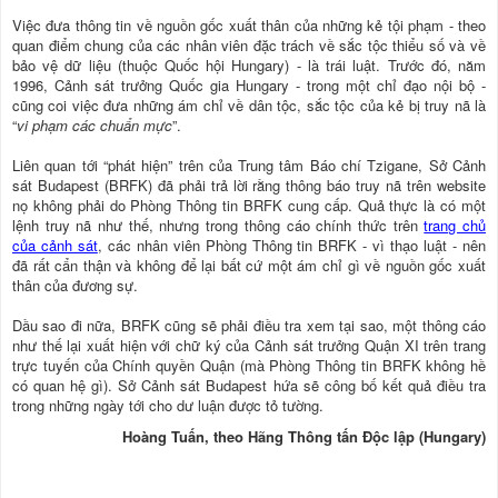
Việc đưa thông tin về nguồn gốc xuất thân của những kẻ tội phạm - theo
quan điểm chung của các nhân viên đặc trách về sắc tộc thiểu số và về
bảo vệ dữ liệu (thuộc Quốc hội Hungary) - là trái luật. Trước đó, năm
1996, Cảnh sát trưởng Quốc gia Hungary - trong một chỉ đạo nội bộ -
cũng coi việc đưa những ám chỉ về dân tộc, sắc tộc của kẻ bị truy nã là
“
vi phạm các chuẩn mực
”.
Liên quan tới “phát hiện” trên của Trung tâm Báo chí Tzigane, Sở Cảnh
sát Budapest (BRFK) đã phải trả lời rằng thông báo truy nã trên website
nọ không phải do Phòng Thông tin BRFK cung cấp. Quả thực là có một
lệnh truy nã như thế, nhưng trong thông cáo chính thức trên
trang chủ
của cảnh sát
, các nhân viên Phòng Thông tin BRFK - vì thạo luật - nên
đã rất cẩn thận và không để lại bất cứ một ám chỉ gì về nguồn gốc xuất
thân của đương sự.
Dầu sao đi nữa, BRFK cũng sẽ phải điều tra xem tại sao, một thông cáo
như thế lại xuất hiện với chữ ký của Cảnh sát trưởng Quận XI trên trang
trực tuyến của Chính quyền Quận (mà Phòng Thông tin BRFK không hề
có quan hệ gì). Sở Cảnh sát Budapest hứa sẽ công bố kết quả điều tra
trong những ngày tới cho dư luận được tỏ tường.
Hoàng Tuấn, theo Hãng Thông tấn Độc lập (Hungary)