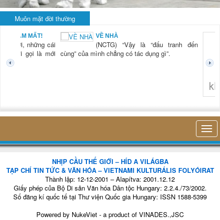
Muôn mặt đời thường
BẠN NAM MẤT!
VỀ NHÀ
TG) “Xời, những cái
(NCTG) “Vậy là “đấu tranh đến
tươi mới gọi là mới
cùng” của mình chẳng có tác dụng gì”.
không 
NHỊP CẦU THẾ GIỚI – HÍD A VILÁGBA
TẠP CHÍ TIN TỨC & VĂN HÓA – VIETNAMI KULTURÁLIS FOLYÓIRAT
Thành lập: 12-12-2001 – Alapítva: 2001.12.12
Giấy phép của Bộ Di sản Văn hóa Dân tộc Hungary: 2.2.4./73/2002.
Số đăng kí quốc tế tại Thư viện Quốc gia Hungary: ISSN 1588-5399
Powered by
NukeViet
- a product of
VINADES.,JSC