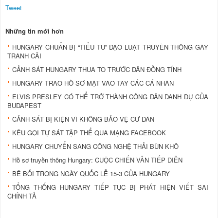
Tweet
Những tin mới hơn
HUNGARY CHUẨN BỊ “TIỂU TU” ĐẠO LUẬT TRUYỀN THÔNG GÂY
TRANH CÃI
CẢNH SÁT HUNGARY THUA TO TRƯỚC DÂN ĐỒNG TÍNH
HUNGARY TRAO HỒ SƠ MẬT VÀO TAY CÁC CÁ NHÂN
ELVIS PRESLEY CÓ THỂ TRỞ THÀNH CÔNG DÂN DANH DỰ CỦA
BUDAPEST
CẢNH SÁT BỊ KIỆN VÌ KHÔNG BẢO VỆ CƯ DÂN
KÊU GỌI TỰ SÁT TẬP THỂ QUA MẠNG FACEBOOK
HUNGARY CHUYỂN SANG CÔNG NGHỆ THẢI BÙN KHÔ
Hồ sơ truyền thông Hungary: CUỘC CHIẾN VẪN TIẾP DIỄN
BÊ BỐI TRONG NGÀY QUỐC LỄ 15-3 CỦA HUNGARY
TỔNG THỐNG HUNGARY TIẾP TỤC BỊ PHÁT HIỆN VIẾT SAI
CHÍNH TẢ