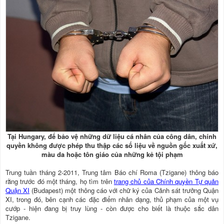
Tại Hungary, để bảo vệ những dữ liệu cá nhân của công dân, chính
quyền không được phép thu thập các số liệu về nguồn gốc xuất xứ,
màu da hoặc tôn giáo của những kẻ tội phạm
Trung tuần tháng 2-2011, Trung tâm Báo chí Roma (Tzigane) thông báo
rằng trước đó một tháng, họ tìm trên
trang chủ của Chính quyền Tự quản
Quận XI
(Budapest) một thông cáo với chữ ký của Cảnh sát trưởng Quận
XI, trong đó, bên cạnh các đặc điểm nhân dạng, thủ phạm của một vụ
cướp - hiện đang bị truy lùng - còn được cho biết là thuộc sắc dân
Tzigane.