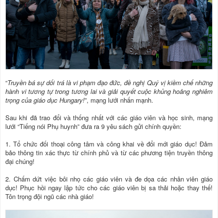
“
Truyền bá sự dối trá là vi phạm đạo đức, đề nghị Quý vị kiềm chế những
hành vi tương tự trong tương lai và giải quyết cuộc khủng hoảng nghiêm
trọng của giáo dục Hungary!
”, mạng lưới nhấn mạnh.
Sau khi đã trao đổi và thống nhất với các giáo viên và học sinh, mạng
lưới “Tiếng nói Phụ huynh” đưa ra 9 yêu sách gửi chính quyền:
1. Tổ chức đối thoại công tâm và công khai về đổi mới giáo dục! Đảm
bảo thông tin xác thực từ chính phủ và từ các phương tiện truyền thông
đại chúng!
2. Chấm dứt việc bôi nhọ các giáo viên và đe dọa các nhân viên giáo
dục! Phục hồi ngay lập tức cho các giáo viên bị sa thải hoặc thay thế!
Tôn trọng đội ngũ các nhà giáo!