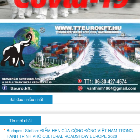
Bài đọc nhiều nhất
Tin mới nhất
Budapest Station: ĐIỂM HẸN CỦA CỘNG ĐỒNG VIỆT NAM TRONG
HÀNH TRÌNH PHỞ CULTURAL ROADSHOW EUROPE 2026