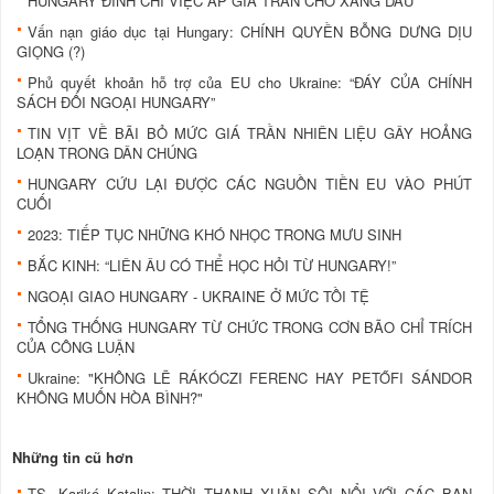
HUNGARY ĐÌNH CHỈ VIỆC ÁP GIÁ TRẦN CHO XĂNG DẦU
Vấn nạn giáo dục tại Hungary: CHÍNH QUYỀN BỖNG DƯNG DỊU
GIỌNG (?)
Phủ quyết khoản hỗ trợ của EU cho Ukraine: “ĐÁY CỦA CHÍNH
SÁCH ĐỐI NGOẠI HUNGARY”
TIN VỊT VỀ BÃI BỎ MỨC GIÁ TRẦN NHIÊN LIỆU GÂY HOẢNG
LOẠN TRONG DÂN CHÚNG
HUNGARY CỨU LẠI ĐƯỢC CÁC NGUỒN TIỀN EU VÀO PHÚT
CUỐI
2023: TIẾP TỤC NHỮNG KHÓ NHỌC TRONG MƯU SINH
BẮC KINH: “LIÊN ÂU CÓ THỂ HỌC HỎI TỪ HUNGARY!”
NGOẠI GIAO HUNGARY - UKRAINE Ở MỨC TỒI TỆ
TỔNG THỐNG HUNGARY TỪ CHỨC TRONG CƠN BÃO CHỈ TRÍCH
CỦA CÔNG LUẬN
Ukraine: "KHÔNG LẼ RÁKÓCZI FERENC HAY PETŐFI SÁNDOR
KHÔNG MUỐN HÒA BÌNH?"
Những tin cũ hơn
TS. Karikó Katalin: THỜI THANH XUÂN SÔI NỔI VỚI CÁC BẠN