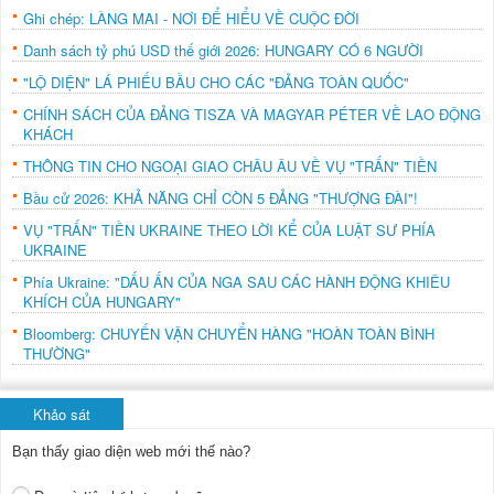
Ghi chép: LÀNG MAI - NƠI ĐỂ HIỂU VỀ CUỘC ĐỜI
Danh sách tỷ phú USD thế giới 2026: HUNGARY CÓ 6 NGƯỜI
"LỘ DIỆN" LÁ PHIẾU BẦU CHO CÁC "ĐẢNG TOÀN QUỐC"
CHÍNH SÁCH CỦA ĐẢNG TISZA VÀ MAGYAR PÉTER VỀ LAO ĐỘNG
KHÁCH
THÔNG TIN CHO NGOẠI GIAO CHÂU ÂU VỀ VỤ "TRẤN" TIỀN
Bầu cử 2026: KHẢ NĂNG CHỈ CÒN 5 ĐẢNG "THƯỢNG ĐÀI"!
VỤ "TRẤN" TIỀN UKRAINE THEO LỜI KỂ CỦA LUẬT SƯ PHÍA
UKRAINE
Phía Ukraine: "DẤU ẤN CỦA NGA SAU CÁC HÀNH ĐỘNG KHIÊU
KHÍCH CỦA HUNGARY"
Bloomberg: CHUYẾN VẬN CHUYỂN HÀNG "HOÀN TOÀN BÌNH
THƯỜNG"
Khảo sát
Bạn thấy giao diện web mới thế nào?