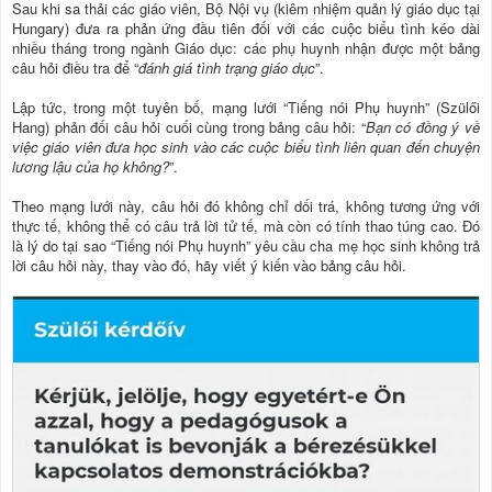
Sau khi sa thải các giáo viên, Bộ Nội vụ (kiêm nhiệm quản lý giáo dục tại
Hungary) đưa ra phản ứng đầu tiên đối với các cuộc biểu tình kéo dài
nhiều tháng trong ngành Giáo dục: các phụ huynh nhận được một bảng
câu hỏi điều tra để “
đánh giá tình trạng giáo dục
”.
Lập tức, trong một tuyên bố, mạng lưới “Tiếng nói Phụ huynh” (Szülői
Hang) phản đối câu hỏi cuối cùng trong bảng câu hỏi: “
Bạn có đồng ý về
việc giáo viên đưa học sinh vào các cuộc biểu tình liên quan đến chuyện
lương lậu của họ không?
”.
Theo mạng lưới này, câu hỏi đó không chỉ dối trá, không tương ứng với
thực tế, không thể có câu trả lời tử tế, mà còn có tính thao túng cao. Đó
là lý do tại sao “Tiếng nói Phụ huynh” yêu cầu cha mẹ học sinh không trả
lời câu hỏi này, thay vào đó, hãy viết ý kiến vào bảng câu hỏi.