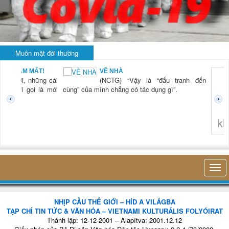
Muôn mặt đời thường
VỀ NHÀ
(NCTG) “Vậy là “đấu tranh đến
cùng” của mình chẳng có tác dụng gì”.
không nghĩ tới bất kỳ điều 
NHỊP CẦU THẾ GIỚI – HÍD A VILÁGBA
TẠP CHÍ TIN TỨC & VĂN HÓA – VIETNAMI KULTURÁLIS FOLYÓIRAT
Thành lập: 12-12-2001 – Alapítva: 2001.12.12