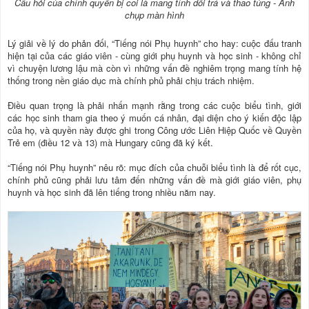
Câu hỏi của chính quyền bị coi là mang tính dối trá và thao túng - Ảnh
chụp màn hình
Lý giải về lý do phản đối, “Tiếng nói Phụ huynh” cho hay: cuộc đấu tranh
hiện tại của các giáo viên - cùng giới phụ huynh và học sinh - không chỉ
vì chuyện lương lậu mà còn vì những vấn đề nghiêm trọng mang tính hệ
thống trong nền giáo dục mà chính phủ phải chịu trách nhiệm.
Điều quan trọng là phải nhấn mạnh rằng trong các cuộc biểu tình, giới
các học sinh tham gia theo ý muốn cá nhân, đại diện cho ý kiến độc lập
của họ, và quyền này được ghi trong Công ước Liên Hiệp Quốc về Quyền
Trẻ em (điều 12 và 13) mà Hungary cũng đã ký kết.
“Tiếng nói Phụ huynh” nêu rõ: mục đích của chuỗi biểu tình là để rốt cục,
chính phủ cũng phải lưu tâm đến những vấn đề mà giới giáo viên, phụ
huynh và học sinh đã lên tiếng trong nhiều năm nay.