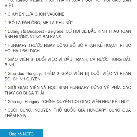
VIỆT
CHUYỆN LỰA CHỌN VACCINE
“BỐ LÀ ĐÀN ÔNG, MẸ LÀ PHỤ NỮ”
Đường sắt Budapest - Belgrade: CƠ HỘI ĐỂ BẮC KINH THÂU TOÁN
ẢNH HƯỞNG VÙNG BALKANS
HUNGARY TRƯỚC NGÀY CÔNG BỐ SỐ PHẬN KẾ HOẠCH PHỤC
HỒI HẬU ĐẠI DỊCH
GIÁO VIÊN BỊ ĐUỔI VIỆC VÌ ĐẤU TRANH, CẢ NƯỚC HUNG BẤT
BÌNH
Giáo dục Hungary: THÊM 8 GIÁO VIÊN BỊ ĐUỔI VIỆC VÌ PHẢN
ĐỐI CHÍNH QUYỀN
GIỚI GIÁO VIÊN VÀ HỌC SINH HUNGARY ĐỨNG VỀ PHÍA CÁC
THẦY CÔ BỊ SA THẢI
Giáo dục Hungary: “CHÍNH QUYỀN COI GIÁO VIÊN NHƯ KẺ THÙ!”
CUỐI CÙNG, NGUYÊN THỦ QUỐC GIA HUNGARY CŨNG QUA
THĂM KYIV
Ủng hộ NCTG