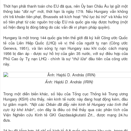
Thời hạn phải thanh toán cho EU đã qua, nên Ủy ban Châu Âu lại gửi một
thông báo "
đòi nợ
" mới, thời hạn là ngày 17/9. Nếu Hungary vẫn không
chi trả khoản tiền phạt, Brussels sẽ kích hoạt "
thủ tục bù trừ
" và khấu trừ
số tiền phạt từ các nguồn trợ cấp EU mà quốc gia này được hưởng (một
số hiện đang bị đóng băng do các vấn đề vi phạm pháp quyền).
Hungary là một trong 144 quốc gia trên thế giới đã ký kết Công ước Quốc
tế của Liên Hiệp Quốc (LHQ) về vị thế của người tỵ nạn (Công ước
Geneva, 1951), và làn sóng tỵ nạn Hungary sau khi cuộc cách mạng
1956 bị đàn áp - được sự hỗ trợ của gần 35 nước, với sự điều hợp của
Phủ Cao ủy Tỵ nạn LHQ - chính là sự "
thử lửa
" đầu tiên của công ước
này.
Ảnh: Hajdú D. András (IRIN)
Trong một diễn biến khác, số liệu của Tổng cục Thống kê Trung ương
Hungary (KSH) cho thấy, nền kinh tế nước này đang hoạt động kém, đầu
tư giảm mạnh. "
Nội các Orbán đã đẩy nền kinh tế Hungary vào tình thế
cực kỳ khó khăn
", còn đây là điều có thể thấy qua các phân tích của
Viện Nghiên cứu Kinh tế GKI Gazdaságkutató Zrt., được mạng 24.hu
đưa.
24.hu đã tổng hợp 16 chỉ số kinh tế ở 8 quốc gia trong khu vực, trong đó