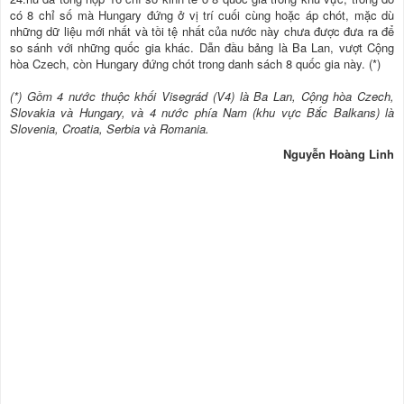
có 8 chỉ số mà Hungary đứng ở vị trí cuối cùng hoặc áp chót, mặc dù
những dữ liệu mới nhất và tồi tệ nhất của nước này chưa được đưa ra để
so sánh với những quốc gia khác. Dẫn đầu bảng là Ba Lan, vượt Cộng
hòa Czech, còn Hungary đứng chót trong danh sách 8 quốc gia này. (*)
(*) Gồm 4 nước thuộc khối Visegrád (V4) là Ba Lan, Cộng hòa Czech,
Slovakia và Hungary, và 4 nước phía Nam (khu vực Bắc Balkans) là
Slovenia, Croatia, Serbia và Romania.
Nguyễn Hoàng Linh