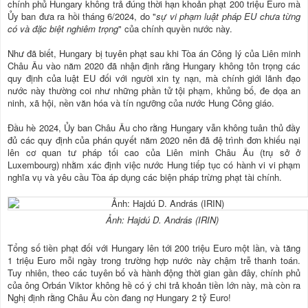
chính phủ Hungary không trả đúng thời hạn khoản phạt 200 triệu Euro mà
Ủy ban đưa ra hồi tháng 6/2024, do "
sự vi phạm luật pháp EU chưa từng
có và đặc biệt nghiêm trọng
" của chính quyền nước này.
Như đã biết, Hungary bị tuyên phạt sau khi Tòa án Công lý của Liên minh
Châu Âu vào năm 2020 đã nhận định rằng Hungary không tôn trọng các
quy định của luật EU đối với người xin tỵ nạn, mà chính giới lãnh đạo
nước này thường coi như những phần tử tội phạm, khủng bố, đe dọa an
ninh, xã hội, nền văn hóa và tín ngưỡng của nước Hung Công giáo.
Đầu hè 2024, Ủy ban Châu Âu cho rằng Hungary vẫn không tuân thủ đầy
đủ các quy định của phán quyết năm 2020 nên đã đệ trình đơn khiếu nại
lên cơ quan tư pháp tối cao của Liên minh Châu Âu (trụ sở ở
Luxembourg) nhằm xác định việc nước Hung tiếp tục có hành vi vi phạm
nghĩa vụ và yêu cầu Tòa áp dụng các biện pháp trừng phạt tài chính.
Ảnh: Hajdú D. András (IRIN)
Tổng số tiền phạt đối với Hungary lên tới 200 triệu Euro một lần, và tăng
1 triệu Euro mỗi ngày trong trường hợp nước này chậm trễ thanh toán.
Tuy nhiên, theo các tuyên bố và hành động thời gian gần đây, chính phủ
của ông Orbán Viktor không hề có ý chi trả khoản tiền lớn này, mà còn ra
Nghị định rằng Châu Âu còn đang nợ Hungary 2 tỷ Euro!