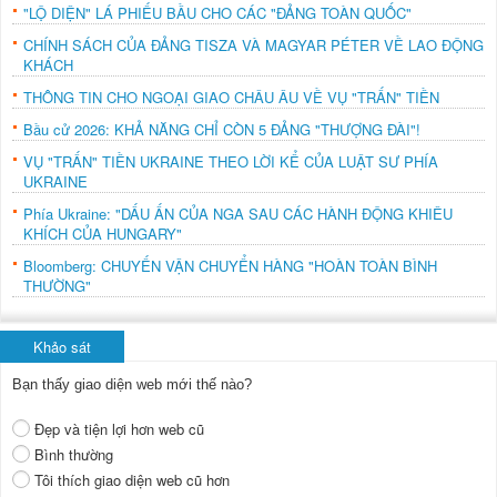
"LỘ DIỆN" LÁ PHIẾU BẦU CHO CÁC "ĐẢNG TOÀN QUỐC"
CHÍNH SÁCH CỦA ĐẢNG TISZA VÀ MAGYAR PÉTER VỀ LAO ĐỘNG
KHÁCH
THÔNG TIN CHO NGOẠI GIAO CHÂU ÂU VỀ VỤ "TRẤN" TIỀN
Bầu cử 2026: KHẢ NĂNG CHỈ CÒN 5 ĐẢNG "THƯỢNG ĐÀI"!
VỤ "TRẤN" TIỀN UKRAINE THEO LỜI KỂ CỦA LUẬT SƯ PHÍA
UKRAINE
Phía Ukraine: "DẤU ẤN CỦA NGA SAU CÁC HÀNH ĐỘNG KHIÊU
KHÍCH CỦA HUNGARY"
Bloomberg: CHUYẾN VẬN CHUYỂN HÀNG "HOÀN TOÀN BÌNH
THƯỜNG"
Khảo sát
Bạn thấy giao diện web mới thế nào?
Đẹp và tiện lợi hơn web cũ
Bình thường
Tôi thích giao diện web cũ hơn