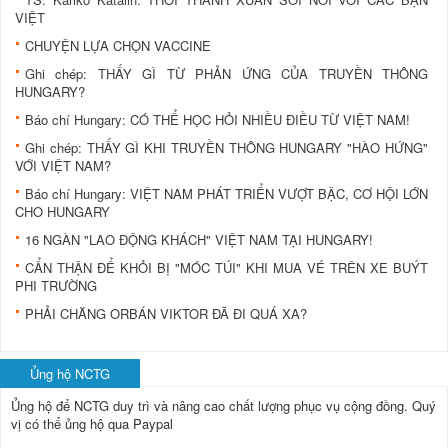
VIỆT
CHUYỆN LỰA CHỌN VACCINE
Ghi chép: THẤY GÌ TỪ PHẢN ỨNG CỦA TRUYỀN THÔNG
HUNGARY?
Báo chí Hungary: CÓ THỂ HỌC HỎI NHIỀU ĐIỀU TỪ VIỆT NAM!
Ghi chép: THẤY GÌ KHI TRUYỀN THÔNG HUNGARY "HÀO HỨNG"
VỚI VIỆT NAM?
Báo chí Hungary: VIỆT NAM PHÁT TRIỂN VƯỢT BẬC, CƠ HỘI LỚN
CHO HUNGARY
16 NGÀN "LAO ĐỘNG KHÁCH" VIỆT NAM TẠI HUNGARY!
CẨN THẬN ĐỂ KHỎI BỊ "MÓC TÚI" KHI MUA VÉ TRÊN XE BUÝT
PHI TRƯỜNG
PHẢI CHĂNG ORBÁN VIKTOR ĐÃ ĐI QUÁ XA?
Ủng hộ NCTG
Ủng hộ để NCTG duy trì và nâng cao chất lượng phục vụ cộng đồng.
Quý
vị có thể ủng hộ qua Paypal