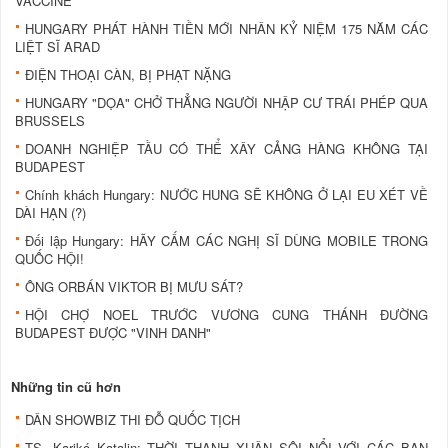
VACCINE
HUNGARY PHÁT HÀNH TIỀN MỚI NHÂN KỶ NIỆM 175 NĂM CÁC
LIỆT SĨ ARAD
ĐIỆN THOẠI CÀN, BỊ PHẠT NẶNG
HUNGARY "DỌA" CHỞ THẲNG NGƯỜI NHẬP CƯ TRÁI PHÉP QUA
BRUSSELS
DOANH NGHIỆP TẦU CÓ THỂ XÂY CẢNG HÀNG KHÔNG TẠI
BUDAPEST
Chính khách Hungary: NƯỚC HUNG SẼ KHÔNG Ở LẠI EU XÉT VỀ
DÀI HẠN (?)
Đối lập Hungary: HÃY CẤM CÁC NGHỊ SĨ DÙNG MOBILE TRONG
QUỐC HỘI!
ÔNG ORBÁN VIKTOR BỊ MƯU SÁT?
HỘI CHỢ NOEL TRƯỚC VƯƠNG CUNG THÁNH ĐƯỜNG
BUDAPEST ĐƯỢC "VINH DANH"
Những tin cũ hơn
DÂN SHOWBIZ THI ĐỖ QUỐC TỊCH
TS. Karikó Katalin: THỜI THANH XUÂN SÔI NỔI VỚI CÁC BẠN