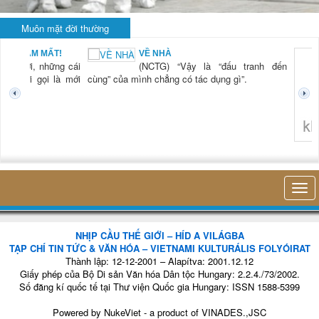
Muôn mặt đời thường
BẠN NAM MẤT!
VỀ NHÀ
TG) “Xời, những cái
(NCTG) “Vậy là “đấu tranh đến
tươi mới gọi là mới
cùng” của mình chẳng có tác dụng gì”.
không 
NHỊP CẦU THẾ GIỚI – HÍD A VILÁGBA
TẠP CHÍ TIN TỨC & VĂN HÓA – VIETNAMI KULTURÁLIS FOLYÓIRAT
Thành lập: 12-12-2001 – Alapítva: 2001.12.12
Giấy phép của Bộ Di sản Văn hóa Dân tộc Hungary: 2.2.4./73/2002.
Số đăng kí quốc tế tại Thư viện Quốc gia Hungary: ISSN 1588-5399
Powered by
NukeViet
- a product of
VINADES.,JSC