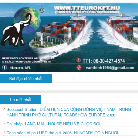
Bài đọc nhiều nhất
Tin mới nhất
Budapest Station: ĐIỂM HẸN CỦA CỘNG ĐỒNG VIỆT NAM TRONG
HÀNH TRÌNH PHỞ CULTURAL ROADSHOW EUROPE 2026
Ghi chép: LÀNG MAI - NƠI ĐỂ HIỂU VỀ CUỘC ĐỜI
Danh sách tỷ phú USD thế giới 2026: HUNGARY CÓ 6 NGƯỜI