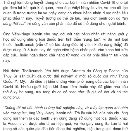
Thử nghiệm dùng huyết tương cho các bệnh nhân nhiễm Covid-19 cho tới
giờ đem lại kết quả khả quan, theo ông Vályi-Nagy István, và cho rất lạc
quan là trong tương lai sẽ ngày càng có nhiều bệnh nhân được nhận liệu
pháp điều trị này. Huyết tương có thể để lâu, nếu dịch bệnh còn có “
làn
sóng thứ hai
” thì cũng vẫn còn phần nào để có thể dùng cho người bệnh.
Ông Vályi-Nagy István cho hay, đối với các bệnh nhân rất nặng, giới y
học sử dụng những loại thuốc trên tinh thần “
sáng tạo
”, ví dụ một loại
thuốc Tocilizumab (vốn dĩ có tác dụng điều trị viêm khớp dạng thấp) đã
được dùng từ 5 tuần nay để ngăn việc bệnh nhân phải vào khoa hồi sức
cấp cứu, hoặc ngăn được khả năng tử vong khi đã phải điều trị tại khoa
này.
Nói thêm, Tocilizumab (tên biệt dược Artemra do Công ty Roche của
Thụy Sĩ sản xuất) đã được thử nghiệm ở một số quốc gia như Trung
Quốc, Ý, Mỹ... để điều trị biến chứng viêm phổi nặng của các bệnh nhân
Covid-19. Nhiều người bệnh khi được tiêm thuốc này, đã giảm nhu cầu
thở ô-xy bổ sung, tuy rằng thuốc có “
hạn chế
” là giá cả đắt và có tác
dụng phụ.
“
Chúng tôi sẽ tiến hành những thử nghiệm này, và thấy lạc quan khi nhìn
vào tương lai
”, ông Vályi-Nagy István nói. Trả lời câu hỏi của báo chí, ông
cũng nói thêm là các bệnh viện cũng đang sử dụng một loại thuốc khác
là Redemsivir, được cho là có hiệu quả, và Hungary cùng Ba Lan là hai
trong số các quốc gia đầu tiên đang thử nghiệm, hiện trong giai đoạn thử