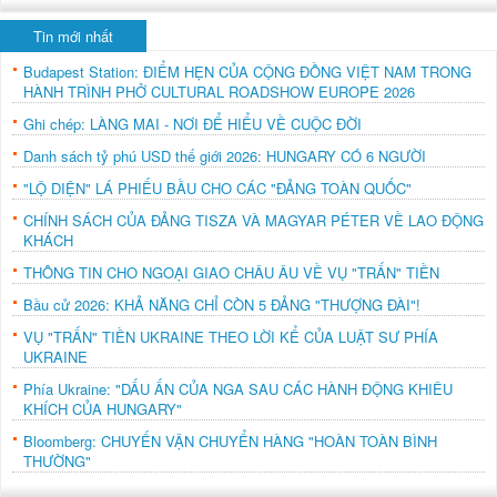
Tin mới nhất
Budapest Station: ĐIỂM HẸN CỦA CỘNG ĐỒNG VIỆT NAM TRONG
HÀNH TRÌNH PHỞ CULTURAL ROADSHOW EUROPE 2026
Ghi chép: LÀNG MAI - NƠI ĐỂ HIỂU VỀ CUỘC ĐỜI
Danh sách tỷ phú USD thế giới 2026: HUNGARY CÓ 6 NGƯỜI
"LỘ DIỆN" LÁ PHIẾU BẦU CHO CÁC "ĐẢNG TOÀN QUỐC"
CHÍNH SÁCH CỦA ĐẢNG TISZA VÀ MAGYAR PÉTER VỀ LAO ĐỘNG
KHÁCH
THÔNG TIN CHO NGOẠI GIAO CHÂU ÂU VỀ VỤ "TRẤN" TIỀN
Bầu cử 2026: KHẢ NĂNG CHỈ CÒN 5 ĐẢNG "THƯỢNG ĐÀI"!
VỤ "TRẤN" TIỀN UKRAINE THEO LỜI KỂ CỦA LUẬT SƯ PHÍA
UKRAINE
Phía Ukraine: "DẤU ẤN CỦA NGA SAU CÁC HÀNH ĐỘNG KHIÊU
KHÍCH CỦA HUNGARY"
Bloomberg: CHUYẾN VẬN CHUYỂN HÀNG "HOÀN TOÀN BÌNH
THƯỜNG"