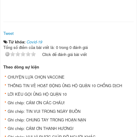
Tweet
Từ khóa:
Covid-19
Tổng số điểm của bài viết là: 0 trong 0 đánh giá
Click để đánh giá bài viết
Theo dòng sự kiện
CHUYỆN LỰA CHỌN VACCINE
THÔNG TIN VỀ HOẠT ĐỘNG ỦNG HỘ QUẬN 10 CHỐNG DỊCH
LỜI KÊU GỌI ỦNG HỘ QUẬN 10
Ghi chép: CÁM ƠN CÁC CHÁU!
Ghi chép: TIN VUI TRONG NGÀY BUỒN
Ghi chép: CHUNG TAY TRONG HOẠN NẠN
Ghi chép: CÁM ƠN THANH HƯƠNG!
Ghi chép: VUI VÌ ĐƯỢC GIÚP ĐỠ NGƯỜI KHÁC