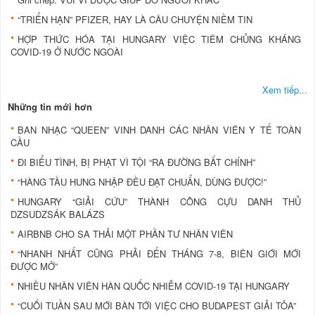
“TRIỂN HẠN” PFIZER, HAY LÀ CÂU CHUYỆN NIỀM TIN
HỢP THỨC HÓA TẠI HUNGARY VIỆC TIÊM CHỦNG KHÁNG
COVID-19 Ở NƯỚC NGOÀI
Xem tiếp...
Những tin mới hơn
BAN NHẠC “QUEEN” VINH DANH CÁC NHÂN VIÊN Y TẾ TOÀN
CẦU
ĐI BIỂU TÌNH, BỊ PHẠT VÌ TỘI “RA ĐƯỜNG BẤT CHÍNH”
“HÀNG TẦU HUNG NHẬP ĐỀU ĐẠT CHUẨN, DÙNG ĐƯỢC!”
HUNGARY “GIẢI CỨU” THÀNH CÔNG CỰU DANH THỦ
DZSUDZSÁK BALÁZS
AIRBNB CHO SA THẢI MỘT PHẦN TƯ NHÂN VIÊN
“NHANH NHẤT CŨNG PHẢI ĐẾN THÁNG 7-8, BIÊN GIỚI MỚI
ĐƯỢC MỞ”
NHIỀU NHÂN VIÊN HÀN QUỐC NHIỄM COVID-19 TẠI HUNGARY
“CUỐI TUẦN SAU MỚI BÀN TỚI VIỆC CHO BUDAPEST GIẢI TỎA”