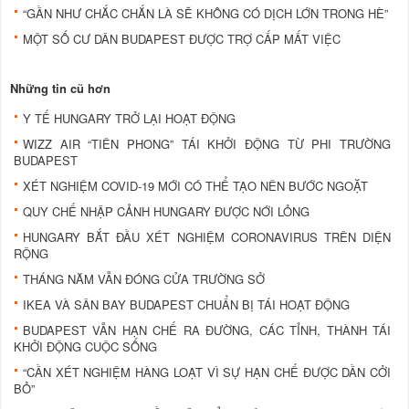
“GẦN NHƯ CHẮC CHẮN LÀ SẼ KHÔNG CÓ DỊCH LỚN TRONG HÈ”
MỘT SỐ CƯ DÂN BUDAPEST ĐƯỢC TRỢ CẤP MẤT VIỆC
Những tin cũ hơn
Y TẾ HUNGARY TRỞ LẠI HOẠT ĐỘNG
WIZZ AIR “TIÊN PHONG” TÁI KHỞI ĐỘNG TỪ PHI TRƯỜNG
BUDAPEST
XÉT NGHIỆM COVID-19 MỚI CÓ THỂ TẠO NÊN BƯỚC NGOẶT
QUY CHẾ NHẬP CẢNH HUNGARY ĐƯỢC NỚI LỎNG
HUNGARY BẮT ĐẦU XÉT NGHIỆM CORONAVIRUS TRÊN DIỆN
RỘNG
THÁNG NĂM VẪN ĐÓNG CỬA TRƯỜNG SỞ
IKEA VÀ SÂN BAY BUDAPEST CHUẨN BỊ TÁI HOẠT ĐỘNG
BUDAPEST VẪN HẠN CHẾ RA ĐƯỜNG, CÁC TỈNH, THÀNH TÁI
KHỞI ĐỘNG CUỘC SỐNG
“CẦN XÉT NGHIỆM HÀNG LOẠT VÌ SỰ HẠN CHẾ ĐƯỢC DẦN CỞI
BỎ”