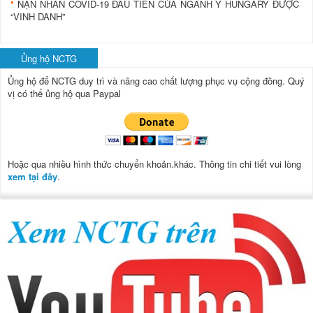
NẠN NHÂN COVID-19 ĐẦU TIÊN CỦA NGÀNH Y HUNGARY ĐƯỢC
“VINH DANH”
Ủng hộ NCTG
Ủng hộ để NCTG duy trì và nâng cao chất lượng phục vụ cộng đồng.
Quý
vị có thể ủng hộ qua Paypal
Hoặc qua nhiều hình thức chuyển khoản.khác. Thông tin chi tiết vui lòng
xem tại đây
.