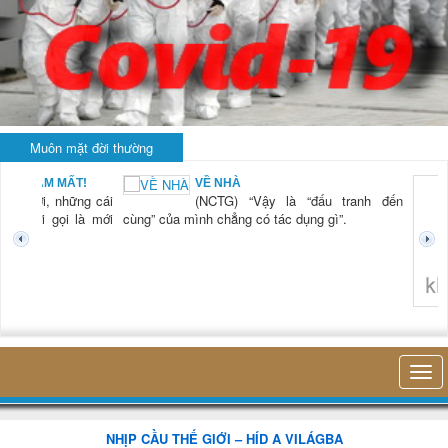
Muôn mặt đời thường
BẠN NAM MẤT!
VỀ NHÀ
TG) “Xời, những cái
(NCTG) “Vậy là “đấu tranh đến
tươi mới gọi là mới
cùng” của mình chẳng có tác dụng gì”.
không 
NHỊP CẦU THẾ GIỚI – HÍD A VILÁGBA