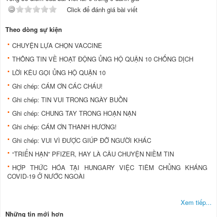
Click để đánh giá bài viết
Theo dòng sự kiện
CHUYỆN LỰA CHỌN VACCINE
THÔNG TIN VỀ HOẠT ĐỘNG ỦNG HỘ QUẬN 10 CHỐNG DỊCH
LỜI KÊU GỌI ỦNG HỘ QUẬN 10
Ghi chép: CÁM ƠN CÁC CHÁU!
Ghi chép: TIN VUI TRONG NGÀY BUỒN
Ghi chép: CHUNG TAY TRONG HOẠN NẠN
Ghi chép: CÁM ƠN THANH HƯƠNG!
Ghi chép: VUI VÌ ĐƯỢC GIÚP ĐỠ NGƯỜI KHÁC
“TRIỂN HẠN” PFIZER, HAY LÀ CÂU CHUYỆN NIỀM TIN
HỢP THỨC HÓA TẠI HUNGARY VIỆC TIÊM CHỦNG KHÁNG
COVID-19 Ở NƯỚC NGOÀI
Xem tiếp...
Những tin mới hơn