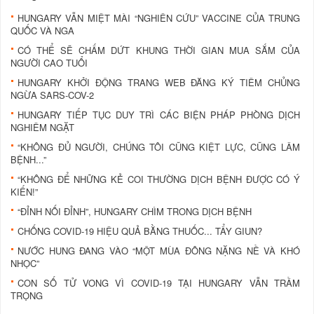
HUNGARY VẪN MIỆT MÀI “NGHIÊN CỨU” VACCINE CỦA TRUNG
QUỐC VÀ NGA
CÓ THỂ SẼ CHẤM DỨT KHUNG THỜI GIAN MUA SẮM CỦA
NGƯỜI CAO TUỔI
HUNGARY KHỞI ĐỘNG TRANG WEB ĐĂNG KÝ TIÊM CHỦNG
NGỪA SARS-COV-2
HUNGARY TIẾP TỤC DUY TRÌ CÁC BIỆN PHÁP PHÒNG DỊCH
NGHIÊM NGẶT
“KHÔNG ĐỦ NGƯỜI, CHÚNG TÔI CŨNG KIỆT LỰC, CŨNG LÂM
BỆNH...”
“KHÔNG ĐỂ NHỮNG KẺ COI THƯỜNG DỊCH BỆNH ĐƯỢC CÓ Ý
KIẾN!”
“ĐỈNH NỐI ĐỈNH”, HUNGARY CHÌM TRONG DỊCH BỆNH
CHỐNG COVID-19 HIỆU QUẢ BẰNG THUỐC... TẨY GIUN?
NƯỚC HUNG ĐANG VÀO “MỘT MÙA ĐÔNG NẶNG NỀ VÀ KHÓ
NHỌC”
CON SỐ TỬ VONG VÌ COVID-19 TẠI HUNGARY VẪN TRẦM
TRỌNG