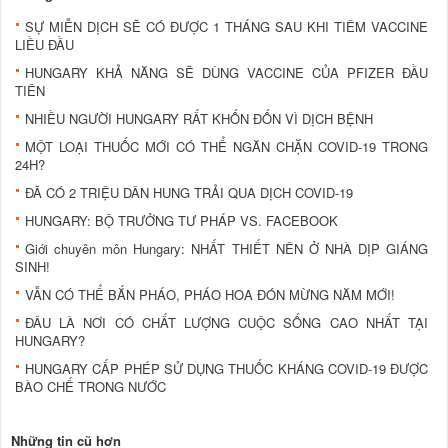
SỰ MIỄN DỊCH SẼ CÓ ĐƯỢC 1 THÁNG SAU KHI TIÊM VACCINE
LIỀU ĐẦU
HUNGARY KHẢ NĂNG SẼ DÙNG VACCINE CỦA PFIZER ĐẦU
TIÊN
NHIỀU NGƯỜI HUNGARY RẤT KHỐN ĐỐN VÌ DỊCH BỆNH
MỘT LOẠI THUỐC MỚI CÓ THỂ NGĂN CHẶN COVID-19 TRONG
24H?
ĐÃ CÓ 2 TRIỆU DÂN HUNG TRẢI QUA DỊCH COVID-19
HUNGARY: BỘ TRƯỞNG TƯ PHÁP VS. FACEBOOK
Giới chuyên môn Hungary: NHẤT THIẾT NÊN Ở NHÀ DỊP GIÁNG
SINH!
VẪN CÓ THỂ BẮN PHÁO, PHÁO HOA ĐÓN MỪNG NĂM MỚI!
ĐÂU LÀ NƠI CÓ CHẤT LƯỢNG CUỘC SỐNG CAO NHẤT TẠI
HUNGARY?
HUNGARY CẤP PHÉP SỬ DỤNG THUỐC KHÁNG COVID-19 ĐƯỢC
BÀO CHẾ TRONG NƯỚC
Những tin cũ hơn