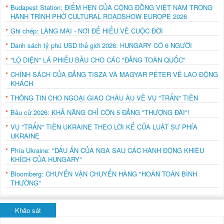
Budapest Station: ĐIỂM HẸN CỦA CỘNG ĐỒNG VIỆT NAM TRONG
HÀNH TRÌNH PHỞ CULTURAL ROADSHOW EUROPE 2026
Ghi chép: LÀNG MAI - NƠI ĐỂ HIỂU VỀ CUỘC ĐỜI
Danh sách tỷ phú USD thế giới 2026: HUNGARY CÓ 6 NGƯỜI
"LỘ DIỆN" LÁ PHIẾU BẦU CHO CÁC "ĐẢNG TOÀN QUỐC"
CHÍNH SÁCH CỦA ĐẢNG TISZA VÀ MAGYAR PÉTER VỀ LAO ĐỘNG
KHÁCH
THÔNG TIN CHO NGOẠI GIAO CHÂU ÂU VỀ VỤ "TRẤN" TIỀN
Bầu cử 2026: KHẢ NĂNG CHỈ CÒN 5 ĐẢNG "THƯỢNG ĐÀI"!
VỤ "TRẤN" TIỀN UKRAINE THEO LỜI KỂ CỦA LUẬT SƯ PHÍA
UKRAINE
Phía Ukraine: "DẤU ẤN CỦA NGA SAU CÁC HÀNH ĐỘNG KHIÊU
KHÍCH CỦA HUNGARY"
Bloomberg: CHUYẾN VẬN CHUYỂN HÀNG "HOÀN TOÀN BÌNH
THƯỜNG"
Khảo sát