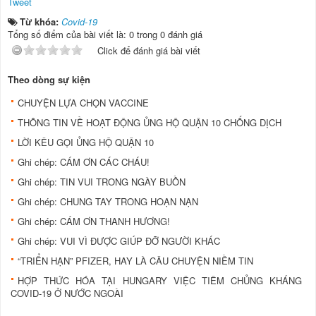
Tweet
Từ khóa:
Covid-19
Tổng số điểm của bài viết là: 0 trong 0 đánh giá
Click để đánh giá bài viết
Theo dòng sự kiện
CHUYỆN LỰA CHỌN VACCINE
THÔNG TIN VỀ HOẠT ĐỘNG ỦNG HỘ QUẬN 10 CHỐNG DỊCH
LỜI KÊU GỌI ỦNG HỘ QUẬN 10
Ghi chép: CÁM ƠN CÁC CHÁU!
Ghi chép: TIN VUI TRONG NGÀY BUỒN
Ghi chép: CHUNG TAY TRONG HOẠN NẠN
Ghi chép: CÁM ƠN THANH HƯƠNG!
Ghi chép: VUI VÌ ĐƯỢC GIÚP ĐỠ NGƯỜI KHÁC
“TRIỂN HẠN” PFIZER, HAY LÀ CÂU CHUYỆN NIỀM TIN
HỢP THỨC HÓA TẠI HUNGARY VIỆC TIÊM CHỦNG KHÁNG
COVID-19 Ở NƯỚC NGOÀI