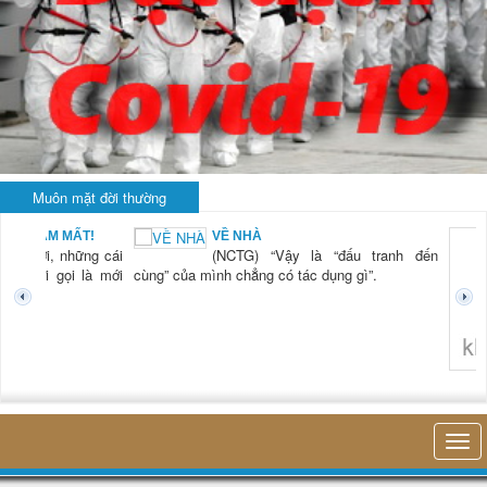
Muôn mặt đời thường
BẠN NAM MẤT!
VỀ NHÀ
TG) “Xời, những cái
(NCTG) “Vậy là “đấu tranh đến
tươi mới gọi là mới
cùng” của mình chẳng có tác dụng gì”.
không 