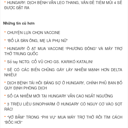
HUNGARY: DỊCH BỆNH VẪN LEO THANG, VẤN ĐỀ TIÊM MŨI 4 SẼ
ĐƯỢC ĐẶT RA
Những tin cũ hơn
CHUYỆN LỰA CHỌN VACCINE
“BỐ LÀ ĐÀN ÔNG, MẸ LÀ PHỤ NỮ”
HUNGARY Ồ ẠT MUA VACCINE “PHƯƠNG ĐÔNG” VÀ MÁY TRỢ
THỞ TRUNG QUỐC
Sổ tay NCTG: CỔ VŨ CHO GS. KARIKÓ KATALIN!
SẼ CÓ CÁC BIẾN CHỦNG GÂY LÂY NHIỄM MẠNH HƠN DELTA
NHIỀU!
DỊCH BỆNH TÁI HỒI ĐÁNG SỢ Ở HUNGARY, CHÍNH PHỦ BAN BỐ
QUY ĐỊNH PHÒNG DỊCH
SỐ CA NHIỄM MỚI TẠI HUNGARY VẪN CAO NGẤT NGƯỞNG
3 TRIỆU LIỀU SINOPHARM Ở HUNGARY CÓ NGUY CƠ VÀO SỌT
RÁC!
“VỚ BẪM” TRONG “PHI VỤ” MUA MÁY TRỢ THỞ RỒI TÌM CÁCH
“BỐC HƠI”