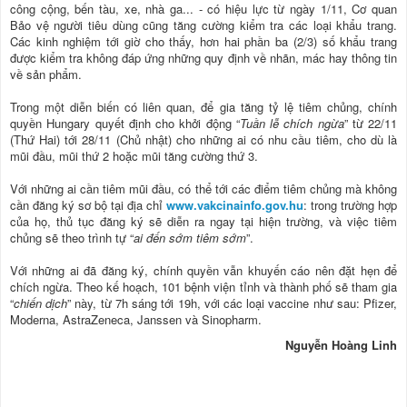
công cộng, bến tàu, xe, nhà ga... - có hiệu lực từ ngày 1/11, Cơ quan
Bảo vệ người tiêu dùng cũng tăng cường kiểm tra các loại khẩu trang.
Các kinh nghiệm tới giờ cho thấy, hơn hai phần ba (2/3) số khẩu trang
được kiểm tra không đáp ứng những quy định về nhãn, mác hay thông tin
về sản phẩm.
Trong một diễn biến có liên quan, để gia tăng tỷ lệ tiêm chủng, chính
quyền Hungary quyết định cho khởi động “
Tuần lễ chích ngừa
” từ 22/11
(Thứ Hai) tới 28/11 (Chủ nhật) cho những ai có nhu cầu tiêm, cho dù là
mũi đầu, mũi thứ 2 hoặc mũi tăng cường thứ 3.
Với những ai cần tiêm mũi đầu, có thể tới các điểm tiêm chủng mà không
cần đăng ký sơ bộ tại địa chỉ
www.vakcinainfo.gov.hu
: trong trường hợp
của họ, thủ tục đăng ký sẽ diễn ra ngay tại hiện trường, và việc tiêm
chủng sẽ theo trình tự “
ai đến sớm tiêm sớm
”.
Với những ai đã đăng ký, chính quyền vẫn khuyến cáo nên đặt hẹn để
chích ngừa. Theo kế hoạch, 101 bệnh viện tỉnh và thành phố sẽ tham gia
“
chiến dịch
” này, từ 7h sáng tới 19h, với các loại vaccine như sau: Pfizer,
Moderna, AstraZeneca, Janssen và Sinopharm.
Nguyễn Hoàng Linh