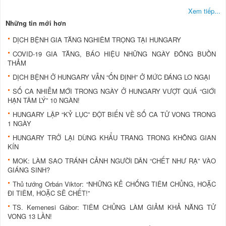
Xem tiếp...
Những tin mới hơn
DỊCH BỆNH GIA TĂNG NGHIÊM TRỌNG TẠI HUNGARY
COVID-19 GIA TĂNG, BÁO HIỆU NHỮNG NGÀY ĐÔNG BUỒN
THẢM
DỊCH BỆNH Ở HUNGARY VẪN “ỔN ĐỊNH” Ở MỨC ĐÁNG LO NGẠI
SỐ CA NHIỄM MỚI TRONG NGÀY Ở HUNGARY VƯỢT QUÁ “GIỚI
HẠN TÂM LÝ” 10 NGÀN!
HUNGARY LẬP “KỶ LỤC” ĐỘT BIẾN VỀ SỐ CA TỬ VONG TRONG
1 NGÀY
HUNGARY TRỞ LẠI DÙNG KHẨU TRANG TRONG KHÔNG GIAN
KÍN
MOK: LÀM SAO TRÁNH CẢNH NGƯỜI DÂN “CHẾT NHƯ RẠ” VÀO
GIÁNG SINH?
Thủ tướng Orbán Viktor: “NHỮNG KẺ CHỐNG TIÊM CHỦNG, HOẶC
ĐI TIÊM, HOẶC SẼ CHẾT!”
TS. Kemenesi Gábor: TIÊM CHỦNG LÀM GIẢM KHẢ NĂNG TỬ
VONG 13 LẦN!