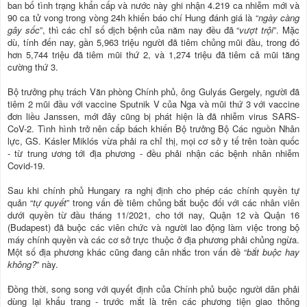
ban bố tình trạng khẩn cấp và nước này ghi nhận 4.219 ca nhiễm mới và
90 ca tử vong trong vòng 24h khiến báo chí Hung đánh giá là “
ngày càng
gây sốc
”, thì các chỉ số dịch bệnh của năm nay đều đã “
vượt trội
”. Mặc
dù, tính đến nay, gần 5,963 triệu người đã tiêm chủng mũi đầu, trong đó
hơn 5,744 triệu đã tiêm mũi thứ 2, và 1,274 triệu đã tiêm cả mũi tăng
cường thứ 3.
Bộ trưởng phụ trách Văn phòng Chính phủ, ông Gulyás Gergely, người đã
tiêm 2 mũi đầu với vaccine Sputnik V của Nga và mũi thứ 3 với vaccine
đơn liều Janssen, mới đây cũng bị phát hiện là đã nhiễm virus SARS-
CoV-2. Tình hình trở nên cấp bách khiến Bộ trưởng Bộ Các nguồn Nhân
lực, GS. Kásler Miklós vừa phải ra chỉ thị, mọi cơ sở y tế trên toàn quốc
- từ trung ương tới địa phương - đều phải nhận các bệnh nhân nhiễm
Covid-19.
Sau khi chính phủ Hungary ra nghị định cho phép các chính quyền tự
quản “
tự quyết
” trong vấn đề tiêm chủng bắt buộc đối với các nhân viên
dưới quyền từ đầu tháng 11/2021, cho tới nay, Quận 12 và Quận 16
(Budapest) đã buộc các viên chức và người lao động làm việc trong bộ
máy chính quyền và các cơ sở trực thuộc ở địa phương phải chủng ngừa.
Một số địa phương khác cũng đang cân nhắc tron vấn đề “
bắt buộc hay
không?
” này.
Đồng thời, song song với quyết định của Chính phủ buộc người dân phải
dùng lại khẩu trang - trước mắt là trên các phương tiện giao thông