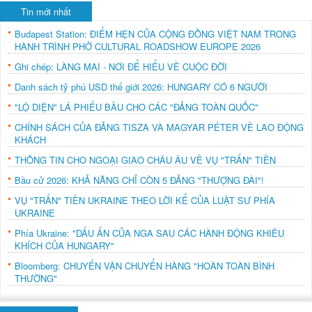
Tin mới nhất
Budapest Station: ĐIỂM HẸN CỦA CỘNG ĐỒNG VIỆT NAM TRONG
HÀNH TRÌNH PHỞ CULTURAL ROADSHOW EUROPE 2026
Ghi chép: LÀNG MAI - NƠI ĐỂ HIỂU VỀ CUỘC ĐỜI
Danh sách tỷ phú USD thế giới 2026: HUNGARY CÓ 6 NGƯỜI
"LỘ DIỆN" LÁ PHIẾU BẦU CHO CÁC "ĐẢNG TOÀN QUỐC"
CHÍNH SÁCH CỦA ĐẢNG TISZA VÀ MAGYAR PÉTER VỀ LAO ĐỘNG
KHÁCH
THÔNG TIN CHO NGOẠI GIAO CHÂU ÂU VỀ VỤ "TRẤN" TIỀN
Bầu cử 2026: KHẢ NĂNG CHỈ CÒN 5 ĐẢNG "THƯỢNG ĐÀI"!
VỤ "TRẤN" TIỀN UKRAINE THEO LỜI KỂ CỦA LUẬT SƯ PHÍA
UKRAINE
Phía Ukraine: "DẤU ẤN CỦA NGA SAU CÁC HÀNH ĐỘNG KHIÊU
KHÍCH CỦA HUNGARY"
Bloomberg: CHUYẾN VẬN CHUYỂN HÀNG "HOÀN TOÀN BÌNH
THƯỜNG"