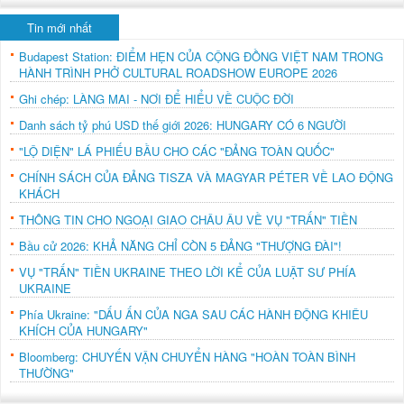
Tin mới nhất
Budapest Station: ĐIỂM HẸN CỦA CỘNG ĐỒNG VIỆT NAM TRONG
HÀNH TRÌNH PHỞ CULTURAL ROADSHOW EUROPE 2026
Ghi chép: LÀNG MAI - NƠI ĐỂ HIỂU VỀ CUỘC ĐỜI
Danh sách tỷ phú USD thế giới 2026: HUNGARY CÓ 6 NGƯỜI
"LỘ DIỆN" LÁ PHIẾU BẦU CHO CÁC "ĐẢNG TOÀN QUỐC"
CHÍNH SÁCH CỦA ĐẢNG TISZA VÀ MAGYAR PÉTER VỀ LAO ĐỘNG
KHÁCH
THÔNG TIN CHO NGOẠI GIAO CHÂU ÂU VỀ VỤ "TRẤN" TIỀN
Bầu cử 2026: KHẢ NĂNG CHỈ CÒN 5 ĐẢNG "THƯỢNG ĐÀI"!
VỤ "TRẤN" TIỀN UKRAINE THEO LỜI KỂ CỦA LUẬT SƯ PHÍA
UKRAINE
Phía Ukraine: "DẤU ẤN CỦA NGA SAU CÁC HÀNH ĐỘNG KHIÊU
KHÍCH CỦA HUNGARY"
Bloomberg: CHUYẾN VẬN CHUYỂN HÀNG "HOÀN TOÀN BÌNH
THƯỜNG"