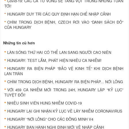
Covid-19: CÁC CA TỬ VONG SẼ TĂNG VỌT TRONG NHỮNG TUẦN
TỚI!
HUNGARY DUY TRÌ CÁC QUY ĐỊNH HẠN CHẾ NHẬP CẢNH
CHÌM TRONG DỊCH BỆNH, CZECH RƠI VÀO “DANH SÁCH ĐỎ”
CỦA HUNGARY
Những tin cũ hơn
LÀN SÓNG THỨ HAI CÓ THỂ LAN SANG NGƯỜI CAO NIÊN
HUNGARY: TEST LẮM, PHÁT HIỆN NHIỀU CA NHIỄM!
HUNGARY RA BIỆN PHÁP “BẢO VỆ KINH TẾ” KHI DỊCH BỆNH
LAN TRÀN
CHÌM TRONG DỊCH BỆNH, HUNGARY RA BIỆN PHÁP... NỚI LỎNG
VỚI 459 CA NHIỄM MỚI TRONG 24H, HUNGARY LẬP “KỶ LỤC”
TUYỆT ĐỐI!
NHIỀU SINH VIÊN HUNG NHIỄM COVID-19
HUNGARY LẠI GHI NHẬN KỶ LỤC VỀ LÂY NHIỄM CORONAVIRUS
HUNGARY “NỚI LỎNG” CHO CÁC ĐỒNG MINH V4
HUNGARY BAN HÀNH NGHỊ ĐỊNH MỚI VỀ NHẬP CẢNH