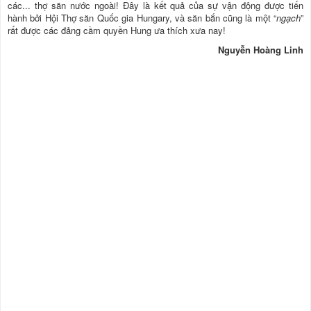
các... thợ săn nước ngoài! Đây là kết quả của sự vận động được tiến
hành bởi Hội Thợ săn Quốc gia Hungary, và săn bắn cũng là một “
ngạch
”
rất được các đảng cầm quyền Hung ưa thích xưa nay!
Nguyễn Hoàng Linh