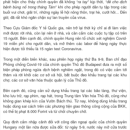
phát hiện cho thấy chính quyền đã không “
ra tay
” kịp thời, “
để cho dịch
bệnh bùng nổ trong tháng Tám
” khi cho phép người dân tụ tập trong các
buổi vui chơi, giải trí, những ngày lễ hội nông thôn, trại hè, cưới hỏi... Đến
giờ, đã rất khó ngăn chặn sự lan truyền của virus.
Theo Cựu Giám đốc Y tế Quốc gia, nên trở lại thời kỳ chỉ ai đi làm việc
mới được rời nhà, còn lại nên ở nhà, và cần cấm các cuộc tụ tập có trên
15 người. Bên cạnh đó, chính quyền Hung nên tổ chức xét nghiệm Covid-
19 miễn phí cho người dân, và mở thêm các labor để hàng ngày thực
hiện được tối thiểu là 15 ngàn test Coronavirus.
Trong một diễn biến khác, sau phiên họp ngày thứ Ba 9-9, Ban chỉ đạo
Phòng chống Covid-19 của chính quyền Thủ đô Budapest đưa ra một số
biện pháp phòng ngừa dịch bệnh nghiêm ngặt, trong đó có việc cấm tới
thăm và rời khỏi các cơ sở xã hội, bắt buộc đeo khẩu trang tại các khu
chợ, các cơ sở văn hóa thuộc quản lý của Thủ đô.
Bên cạnh đó, cũng cần sử dụng khẩu trang tại các bảo tàng, thư viện,
kho lưu trữ, rạp phim, rạp hát, trong Trung tâm Văn hóa Thủ đô, cũng như
không gian khép kín của Vườn Bách thú. Từ nay, không dùng khẩu trang
hoặc dùng sai cách trên các phương tiện giao thông công cộng của BKK,
có thể bị phạt 8.000 Forint và từ chối chuyên chở.
Quy định cấm nhập cảnh đối với công dân ngoại quốc của chính quyền
Hungary một lần nữa được sửa đổi: từ ngày 5-9, nước này mở cửa trước