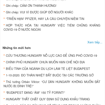
Ghi chép: CÁM ƠN THANH HƯƠNG!
Ghi chép: VUI VÌ ĐƯỢC GIÚP ĐỠ NGƯỜI KHÁC
“TRIỂN HẠN” PFIZER, HAY LÀ CÂU CHUYỆN NIỀM TIN
HỢP THỨC HÓA TẠI HUNGARY VIỆC TIÊM CHỦNG KHÁNG
COVID-19 Ở NƯỚC NGOÀI
Xem tiếp...
Những tin mới hơn
CỨU THƯƠNG HUNGARY NỖ LỰC CAO ĐỂ ỨNG PHÓ COVID-19
CHÍNH PHỦ HUNGARY CHƯA MUỐN HẠN CHẾ NỘI ĐỊA
BIỂU TÌNH CỦA NGÀNH DU LỊCH LÀM TÊ LIỆT BUDAPEST
1-10-2020: ĐO THÂN NHIỆT BẮT BUỘC TẠI CÁC TRƯỜNG SỞ
Thủ tướng Orbán Viktor: “CƯ DÂN HUNGARY KHÔNG MUỐN ĐẤT
NƯỚC BỊ ĐÌNH TRỆ!”
“BUDAPEST ĐANG “ÂM” 150 TỶ FORINT!”
HUNGARY THẮT CHẶT QUY ĐỊNH SỬ DỤNG KHẨU TRANG