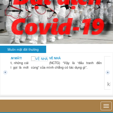
Muôn mặt đời thường
BẠN NAM MẤT!
VỀ NHÀ
TG) “Xời, những cái
(NCTG) “Vậy là “đấu tranh đến
tươi mới gọi là mới
cùng” của mình chẳng có tác dụng gì”.
không 