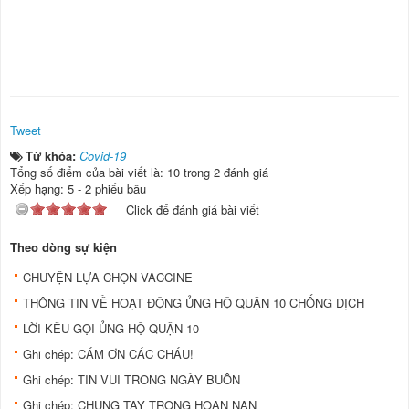
Tweet
Từ khóa:
Covid-19
Tổng số điểm của bài viết là: 10 trong 2 đánh giá
Xếp hạng:
5
-
2
phiếu bầu
Click để đánh giá bài viết
Theo dòng sự kiện
CHUYỆN LỰA CHỌN VACCINE
THÔNG TIN VỀ HOẠT ĐỘNG ỦNG HỘ QUẬN 10 CHỐNG DỊCH
LỜI KÊU GỌI ỦNG HỘ QUẬN 10
Ghi chép: CÁM ƠN CÁC CHÁU!
Ghi chép: TIN VUI TRONG NGÀY BUỒN
Ghi chép: CHUNG TAY TRONG HOẠN NẠN