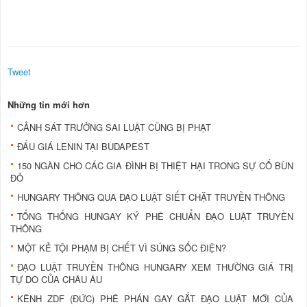
Tweet
Những tin mới hơn
CẢNH SÁT TRƯỞNG SAI LUẬT CŨNG BỊ PHẠT
ĐẤU GIÁ LENIN TẠI BUDAPEST
150 NGÀN CHO CÁC GIA ĐÌNH BỊ THIỆT HẠI TRONG SỰ CỐ BÙN
ĐỎ
HUNGARY THÔNG QUA ĐẠO LUẬT SIẾT CHẶT TRUYỀN THÔNG
TỔNG THỐNG HUNGAY KÝ PHÊ CHUẨN ĐẠO LUẬT TRUYỀN
THÔNG
MỘT KẺ TỘI PHẠM BỊ CHẾT VÌ SÚNG SỐC ĐIỆN?
ĐẠO LUẬT TRUYỀN THÔNG HUNGARY XEM THƯỜNG GIÁ TRỊ
TỰ DO CỦA CHÂU ÂU
KÊNH ZDF (ĐỨC) PHÊ PHÁN GAY GẮT ĐẠO LUẬT MỚI CỦA