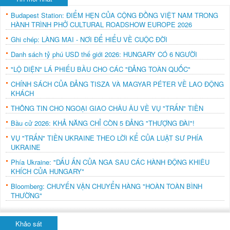
Budapest Station: ĐIỂM HẸN CỦA CỘNG ĐỒNG VIỆT NAM TRONG
HÀNH TRÌNH PHỞ CULTURAL ROADSHOW EUROPE 2026
Ghi chép: LÀNG MAI - NƠI ĐỂ HIỂU VỀ CUỘC ĐỜI
Danh sách tỷ phú USD thế giới 2026: HUNGARY CÓ 6 NGƯỜI
"LỘ DIỆN" LÁ PHIẾU BẦU CHO CÁC "ĐẢNG TOÀN QUỐC"
CHÍNH SÁCH CỦA ĐẢNG TISZA VÀ MAGYAR PÉTER VỀ LAO ĐỘNG
KHÁCH
THÔNG TIN CHO NGOẠI GIAO CHÂU ÂU VỀ VỤ "TRẤN" TIỀN
Bầu cử 2026: KHẢ NĂNG CHỈ CÒN 5 ĐẢNG "THƯỢNG ĐÀI"!
VỤ "TRẤN" TIỀN UKRAINE THEO LỜI KỂ CỦA LUẬT SƯ PHÍA
UKRAINE
Phía Ukraine: "DẤU ẤN CỦA NGA SAU CÁC HÀNH ĐỘNG KHIÊU
KHÍCH CỦA HUNGARY"
Bloomberg: CHUYẾN VẬN CHUYỂN HÀNG "HOÀN TOÀN BÌNH
THƯỜNG"
Khảo sát