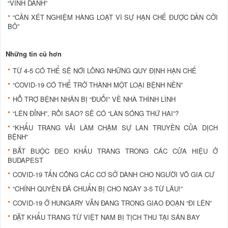
“VINH DANH”
“CẦN XÉT NGHIỆM HÀNG LOẠT VÌ SỰ HẠN CHẾ ĐƯỢC DẦN CỞI
BỎ”
Những tin cũ hơn
TỪ 4-5 CÓ THỂ SẼ NỚI LỎNG NHỮNG QUY ĐỊNH HẠN CHẾ
“COVID-19 CÓ THỂ TRỞ THÀNH MỘT LOẠI BỆNH NỀN”
HỖ TRỢ BỆNH NHÂN BỊ “ĐUỔI” VỀ NHÀ THÌNH LÌNH
“LÊN ĐỈNH”, RỒI SAO? SẼ CÓ “LÀN SÓNG THỨ HAI”?
“KHẨU TRANG VẢI LÀM CHẬM SỰ LAN TRUYỀN CỦA DỊCH
BỆNH”
BẮT BUỘC ĐEO KHẨU TRANG TRONG CÁC CỬA HIỆU Ở
BUDAPEST
COVID-19 TẤN CÔNG CÁC CƠ SỞ DÀNH CHO NGƯỜI VÔ GIA CƯ
“CHÍNH QUYỀN ĐÃ CHUẨN BỊ CHO NGÀY 3-5 TỪ LÂU!”
COVID-19 Ở HUNGARY VẪN ĐANG TRONG GIAO ĐOẠN “ĐI LÊN”
ĐẶT KHẨU TRANG TỪ VIỆT NAM BỊ TỊCH THU TẠI SÂN BAY