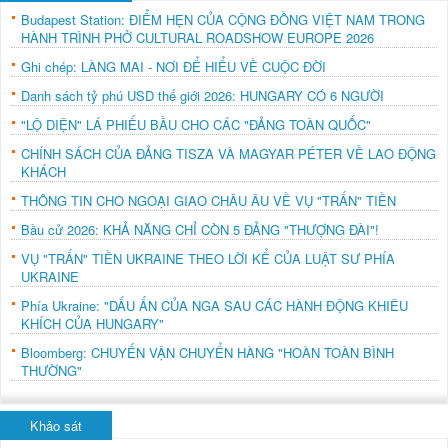
Budapest Station: ĐIỂM HẸN CỦA CỘNG ĐỒNG VIỆT NAM TRONG
HÀNH TRÌNH PHỞ CULTURAL ROADSHOW EUROPE 2026
Ghi chép: LÀNG MAI - NƠI ĐỂ HIỂU VỀ CUỘC ĐỜI
Danh sách tỷ phú USD thế giới 2026: HUNGARY CÓ 6 NGƯỜI
"LỘ DIỆN" LÁ PHIẾU BẦU CHO CÁC "ĐẢNG TOÀN QUỐC"
CHÍNH SÁCH CỦA ĐẢNG TISZA VÀ MAGYAR PÉTER VỀ LAO ĐỘNG
KHÁCH
THÔNG TIN CHO NGOẠI GIAO CHÂU ÂU VỀ VỤ "TRẤN" TIỀN
Bầu cử 2026: KHẢ NĂNG CHỈ CÒN 5 ĐẢNG "THƯỢNG ĐÀI"!
VỤ "TRẤN" TIỀN UKRAINE THEO LỜI KỂ CỦA LUẬT SƯ PHÍA
UKRAINE
Phía Ukraine: "DẤU ẤN CỦA NGA SAU CÁC HÀNH ĐỘNG KHIÊU
KHÍCH CỦA HUNGARY"
Bloomberg: CHUYẾN VẬN CHUYỂN HÀNG "HOÀN TOÀN BÌNH
THƯỜNG"
Khảo sát