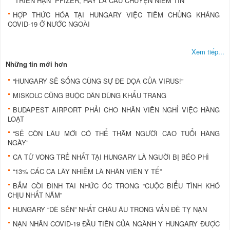
“TRIỂN HẠN” PFIZER, HAY LÀ CÂU CHUYỆN NIỀM TIN
HỢP THỨC HÓA TẠI HUNGARY VIỆC TIÊM CHỦNG KHÁNG
COVID-19 Ở NƯỚC NGOÀI
Xem tiếp...
Những tin mới hơn
“HUNGARY SẼ SỐNG CÙNG SỰ ĐE DỌA CỦA VIRUS!”
MISKOLC CŨNG BUỘC DÂN DÙNG KHẨU TRANG
BUDAPEST AIRPORT PHẢI CHO NHÂN VIÊN NGHỈ VIỆC HÀNG
LOẠT
“SẼ CÒN LÂU MỚI CÓ THỂ THĂM NGƯỜI CAO TUỔI HÀNG
NGÀY”
CA TỬ VONG TRẺ NHẤT TẠI HUNGARY LÀ NGƯỜI BỊ BÉO PHÌ
“13% CÁC CA LÂY NHIỄM LÀ NHÂN VIÊN Y TẾ”
BẤM CÒI ĐINH TAI NHỨC ÓC TRONG “CUỘC BIỂU TÌNH KHÓ
CHỊU NHẤT NĂM”
HUNGARY “DÈ SẺN” NHẤT CHÂU ÂU TRONG VẤN ĐỀ TỴ NẠN
NẠN NHÂN COVID-19 ĐẦU TIÊN CỦA NGÀNH Y HUNGARY ĐƯỢC