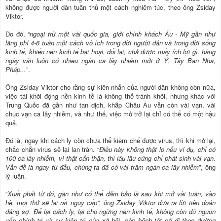
không được người dân tuân thủ một cách nghiêm túc, theo ông Zsiday
Viktor.
Do đó, “
ngoại trừ một vài quốc gia, giới chính khách Âu - Mỹ gần như
lãng phí 4-6 tuần một cách vô ích trong đời người dân và trong đời sống
kinh tế, khiến nền kinh tế bại hoại, đổi lại, chả được mấy ích lợi gì: hàng
ngày vẫn luôn có nhiều ngàn ca lây nhiễm mới ở Ý, Tây Ban Nha,
Pháp...
”.
Ông Zsiday Viktor cho rằng sự kiên nhẫn của người dân không còn nữa,
việc tái khởi động nền kinh tế là không thể tránh khỏi, nhưng khác với
Trung Quốc đã gần như tan dịch, khắp Châu Âu vẫn còn vài vạn, vài
chục vạn ca lây nhiễm, và như thế, việc mở trở lại chỉ có thể có một hậu
quả.
Đó là, ngay khi cách ly còn chưa thể kiềm chế được virus, thì khi mở lại,
chắc chắn virus sẽ lại lan tràn. “
Điều này không thật lo nếu ví dụ, chỉ có
100 ca lây nhiễm, vì thật cẩn thận, thì lâu lâu cũng chỉ phát sinh vài vạn.
Vấn đề là ngay từ đầu, chúng ta đã có vài trăm ngàn ca lây nhiễm
”, ông
lý luận.
“
Xuất phát từ đó, gần như có thể đảm bảo là sau khi mở vài tuần, vào
hè, mọi thứ sẽ lại rất nguy cấp”, ông Zsiday Viktor đưa ra lời tiên đoán
đáng sợ. Để lại cách ly, lại cho ngừng nền kinh tế, không còn đủ nguồn
vốn chính trị và sự kiên trì của xã hội, nên bệnh tật sẽ đi theo đường