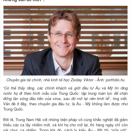
Chuyên gia tài chính, nhà kinh tế học Zsiday Viktor - Ảnh: portfolio.hu
“
Có thể thấy rằng, các chính khách và giới đầu tư Âu và Mỹ tin rằng
nước họ đi theo hình mẫu của Trung Quốc: tập trung toàn lực để chặn
đứng làn sóng đầu tiên của virus, sau đó mở lại nền kinh tế
”, ông viết.
Vấn đề ở đây, theo chuyên gia đầu tư, là Âu - Mỹ không làm được như
Trung Quốc.
Bởi lẽ, Trung Nam Hải với những biện pháp vô cùng khắc nghiệt đã giảm
thiểu các ca lây nhiễm mới, và khi họ cho mở lại, thì hàng ngày chỉ còn
vài chục ca nhiễm. Trong khi đó, cách ly kiểu Âu - Mỹ thì “
nửa vời
”,