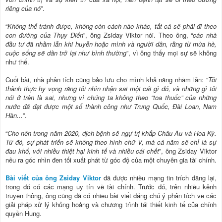
riêng của nó
”.
“
Không thể tránh được, không còn cách nào khác, tất cả sẽ phải đi theo
con đường của Thụy Điển
”, ông Zsiday Viktor nói. Theo ông, “
các nhà
đầu tư đã nhầm lẫn khi huyễn hoặc mình và người dân, rằng từ mùa hè,
cuộc sống sẽ dần trở lại như bình thường
”, vì ông thấy mọi sự sẽ không
như thế.
Cuối bài, nhà phân tích cũng bảo lưu cho mình khả năng nhầm lẫn: “
Tôi
thành thực hy vọng rằng tôi nhìn nhận sai một cái gì đó, và những gì tôi
nói ở trên là sai, nhưng vì chúng ta không theo “toa thuốc” của những
nước đã đạt được một số thành công như Trung Quốc, Đài Loan, Nam
Hàn...
”.
“
Cho nên trong năm 2020, dịch bệnh sẽ ngự trị khắp Châu Âu và Hoa Kỳ.
Từ đó, sự phát triển sẽ không theo hình chữ V, mà cả năm sẽ chỉ là sự
đau khổ, với nhiều thiệt hại kinh tế và nhiều cái chết
”, ông Zsiday Viktor
nêu ra góc nhìn đen tối xuất phát từ góc độ của một chuyên gia tài chính.
Bài viết của ông Zsiday Viktor
đã được nhiều mạng tin trích đăng lại,
trong đó có các mạng uy tín về tài chính. Trước đó, trên nhiều kênh
truyền thông, ông cũng đã có nhiều bài viết đáng chú ý phân tích về các
giải pháp xử lý khủng hoảng và chương trình tái thiết kinh tế của chính
quyền Hung.