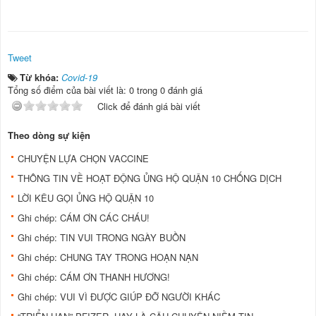
Tweet
Từ khóa:
Covid-19
Tổng số điểm của bài viết là: 0 trong 0 đánh giá
Click để đánh giá bài viết
Theo dòng sự kiện
CHUYỆN LỰA CHỌN VACCINE
THÔNG TIN VỀ HOẠT ĐỘNG ỦNG HỘ QUẬN 10 CHỐNG DỊCH
LỜI KÊU GỌI ỦNG HỘ QUẬN 10
Ghi chép: CÁM ƠN CÁC CHÁU!
Ghi chép: TIN VUI TRONG NGÀY BUỒN
Ghi chép: CHUNG TAY TRONG HOẠN NẠN
Ghi chép: CÁM ƠN THANH HƯƠNG!
Ghi chép: VUI VÌ ĐƯỢC GIÚP ĐỠ NGƯỜI KHÁC