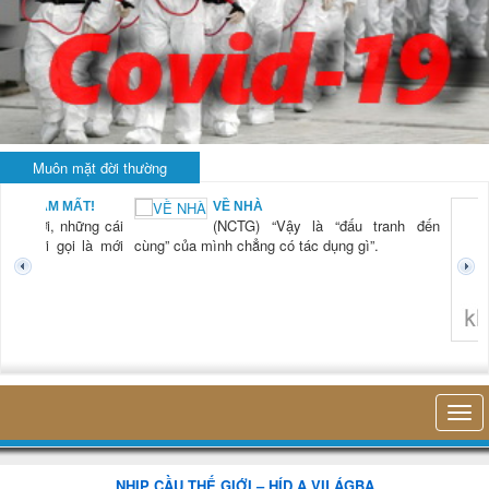
Muôn mặt đời thường
BẠN NAM MẤT!
VỀ NHÀ
TG) “Xời, những cái
(NCTG) “Vậy là “đấu tranh đến
tươi mới gọi là mới
cùng” của mình chẳng có tác dụng gì”.
không 
NHỊP CẦU THẾ GIỚI – HÍD A VILÁGBA