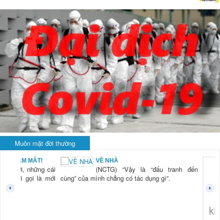
Muôn mặt đời thường
BẠN NAM MẤT!
VỀ NHÀ
TG) “Xời, những cái
(NCTG) “Vậy là “đấu tranh đến
tươi mới gọi là mới
cùng” của mình chẳng có tác dụng gì”.