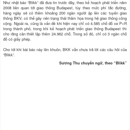
Như nhật báo “Blikk” đã đưa tin trước đây, theo kế hoạch phát triển năm
2008 liên quan tới giao thông Budapest, tùy theo mức phí tắc đường,
hàng ngày sẽ có thêm khoảng 200 ngàn người ập lên các tuyến giao
thông BKV, có thể gây nên trạng thái thảm họa trong hệ giao thông công
cộng. Ngoài ra, cũng là vấn đề khi hiện nay chỉ có 4.585 chỗ đỗ xe P+R
trong thành phố, trong khi kế hoạch phát triển giao thông Budapest thì
cho rằng cần thiết lập thêm 24.962 chỗ. Trong số đó, chỉ có 3 ngàn chỗ
đỗ có giấy phép.
Cho tới khi bài báo này lên khuôn, BKK vẫn chưa trả lời các câu hỏi của
“Blikk”.
Sương Thu chuyển ngữ, theo “Blikk”