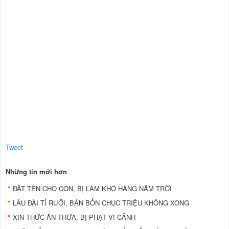
Tweet
Những tin mới hơn
ĐẶT TÊN CHO CON, BỊ LÀM KHÓ HÀNG NĂM TRỜI
LÂU ĐÀI TỈ RƯỠI, BÁN BỐN CHỤC TRIỆU KHÔNG XONG
XIN THỨC ĂN THỪA, BỊ PHẠT VI CẢNH