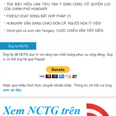
TÒA BẢO HIẾN LÀM TIÊU TAN Ý ĐỊNH CỦNG CỐ QUYỀN LỰC
CỦA CHÍNH PHỦ HUNGARY
FIDESZ HOẠT ĐỘNG BẤT HỢP PHÁP (?)
HUNGARY SẴN SÀNG CHÀO ĐÓN CẢ “NGƯỜI HOA ÍT TIỀN”
Chính phủ và sinh viên Hungary: CUỘC CHIẾN VẪN TIẾP DIỄN
Ủng hộ NCTG
Ủng hộ để NCTG duy trì và nâng cao chất lượng phục vụ cộng đồng.
Quý
vị có thể ủng hộ qua Paypal
Hoặc qua nhiều hình thức chuyển khoản.khác. Thông tin chi tiết vui lòng
xem tại đây
.