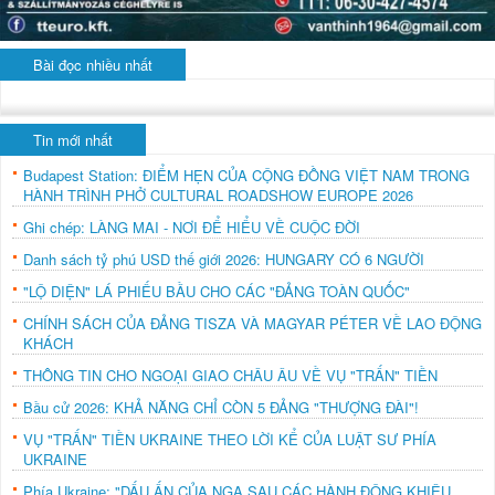
Bài đọc nhiều nhất
Tin mới nhất
Budapest Station: ĐIỂM HẸN CỦA CỘNG ĐỒNG VIỆT NAM TRONG
HÀNH TRÌNH PHỞ CULTURAL ROADSHOW EUROPE 2026
Ghi chép: LÀNG MAI - NƠI ĐỂ HIỂU VỀ CUỘC ĐỜI
Danh sách tỷ phú USD thế giới 2026: HUNGARY CÓ 6 NGƯỜI
"LỘ DIỆN" LÁ PHIẾU BẦU CHO CÁC "ĐẢNG TOÀN QUỐC"
CHÍNH SÁCH CỦA ĐẢNG TISZA VÀ MAGYAR PÉTER VỀ LAO ĐỘNG
KHÁCH
THÔNG TIN CHO NGOẠI GIAO CHÂU ÂU VỀ VỤ "TRẤN" TIỀN
Bầu cử 2026: KHẢ NĂNG CHỈ CÒN 5 ĐẢNG "THƯỢNG ĐÀI"!
VỤ "TRẤN" TIỀN UKRAINE THEO LỜI KỂ CỦA LUẬT SƯ PHÍA
UKRAINE
Phía Ukraine: "DẤU ẤN CỦA NGA SAU CÁC HÀNH ĐỘNG KHIÊU