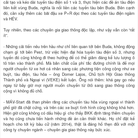
cải tạo và kéo dài tuyến tàu điện số 1 và 3, thực hiện các đề án tàu điện
liên kết vùng Buda, nghĩa là nối liền các tuyến tàu bên Buda. Bên cạnh
đó, cần xây thêm các bãi đậu xe P+R dọc theo các tuyến tàu điện ngầm
và HÉV.
Tuy nhiên, theo các chuyên gia giao thông độc lập, như vậy vẫn còn “rất
ít”.
- Những cải tiến nêu trên hầu như chỉ liên quan tới bên Buda, không động
chạm gì tới bên Pest, trừ việc hiện đại hóa tuyến tàu điện số 3, nhưng
tuyến đó cũng không đi theo hướng để có thể giảm đáng kể lưu lượng ô
tô tràn vào thành phố. Mà bản chất của phí tắc đường chính là để mọi
người chuyển từ xe hơi cá nhân sang các phương tiện công cộng như xe
buýt, tàu điện, tàu hỏa – ông Domer Lajos, Chủ tịch Hội Giao thông
Thành phố và Ngoại vi (VEKE) kết luận. Ông nói thêm: khá gay go nếu
ngay từ bây giờ mọi người muốn chuyển từ ôtô sang giao thông công
cộng vì không đủ chỗ.
- MÁV-Start đã than phiền rằng các chuyến tàu hỏa vùng ngoại vi thành
phố giờ đã chật cứng, và trên các xe buýt tình hình cũng không khá hơn.
Hiện giờ cũng không có dấu hiệu gì cho thấy BKK định tăng thêm chuyến
và họ cũng chưa tiến hành những đề án cần thiết khác. Họ chỉ đặt kế
hoạch cho tới kỳ bầu cử (năm 2014), thật là đáng hổ thẹn đối với một
công ty chuyên ngành – chuyên gia giao thông này bức xúc.