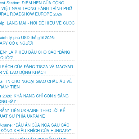
est Station: ĐIỂM HẸN CỦA CỘNG
 VIỆT NAM TRONG HÀNH TRÌNH PHỞ
URAL ROADSHOW EUROPE 2026
hép: LÀNG MAI - NƠI ĐỂ HIỂU VỀ CUỘC
ách tỷ phú USD thế giới 2026:
ARY CÓ 6 NGƯỜI
IỆN" LÁ PHIẾU BẦU CHO CÁC "ĐẢNG
 QUỐC"
H SÁCH CỦA ĐẢNG TISZA VÀ MAGYAR
R VỀ LAO ĐỘNG KHÁCH
G TIN CHO NGOẠI GIAO CHÂU ÂU VỀ
RẤN" TIỀN
ử 2026: KHẢ NĂNG CHỈ CÒN 5 ĐẢNG
NG ĐÀI"!
RẤN" TIỀN UKRAINE THEO LỜI KỂ
LUẬT SƯ PHÍA UKRAINE
Ukraine: "DẤU ẤN CỦA NGA SAU CÁC
 ĐỘNG KHIÊU KHÍCH CỦA HUNGARY"