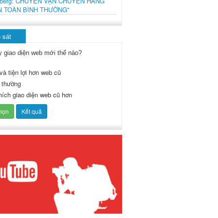
mberg: CHUYẾN VẬN CHUYỂN HÀNG
N TOÀN BÌNH THƯỜNG"
 sát
y giao diện web mới thế nào?
và tiện lợi hơn web cũ
 thường
thích giao diện web cũ hơn