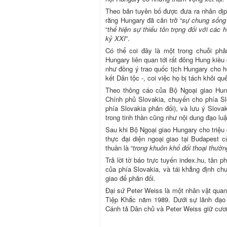
Theo bản tuyên bố được đưa ra nhân d
rằng Hungary đã cản trở “
sự chung sống 
“
thể hiện sự thiếu tôn trọng đối với các 
kỷ XXI
”.
Có thể coi đây là một trong chuỗi ph
Hungary liên quan tới rất đông Hung kiều
như đồng ý trao quốc tịch Hungary cho h
kết Dân tộc -, coi việc họ bị tách khỏi q
Theo thông cáo của Bộ Ngoại giao Hung
Chính phủ Slovakia, chuyển cho phía Sl
phía Slovakia phản đối), và lưu ý Slova
trong tinh thần cũng như nội dung đạo luậ
Sau khi Bộ Ngoại giao Hungary cho triệu đ
thực đại diện ngoại giao tại Budapest 
thuần là “
trong khuôn khổ đối thoại thườn
Trả lời tờ báo trực tuyến index.hu, tân
của phía Slovakia, và tái khẳng định ch
giao để phản đối.
Đại sứ Peter Weiss là một nhân vật quan
Tiệp Khắc năm 1989. Dưới sự lãnh đạo
Cánh tả Dân chủ và Peter Weiss giữ cươn