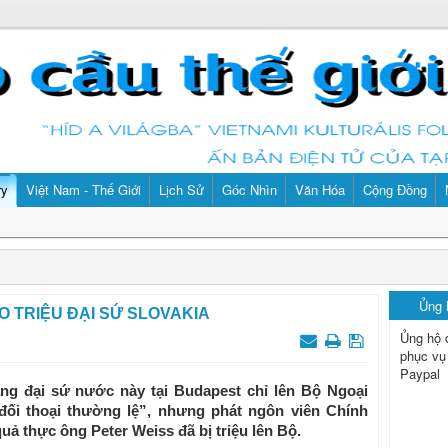
ry
Việt Nam - Thế Giới
Lịch Sử
Góc Nhìn
Văn Hóa
Cộng Đồng
Ủng
 TRIỆU ĐẠI SỨ SLOVAKIA
Ủng hộ 
phục vụ
Paypal
ng đại sứ nước này tại Budapest chỉ lên Bộ Ngoại
đối thoại thường lệ”, nhưng phát ngôn viên Chính
ả thực ông Peter Weiss đã bị triệu lên Bộ.