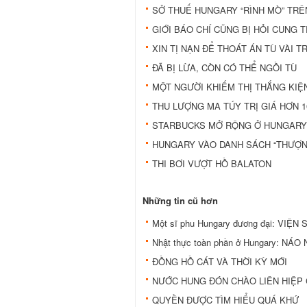
SỞ THUẾ HUNGARY “RÌNH MÒ” TR
GIỚI BÁO CHÍ CŨNG BỊ HỎI CUNG 
XIN TỊ NẠN ĐỂ THOÁT ÁN TÙ VÀI 
ĐÃ BỊ LỪA, CÒN CÓ THỂ NGỒI TÙ
MỘT NGƯỜI KHIẾM THỊ THẮNG KIỆ
THU LƯỢNG MA TÚY TRỊ GIÁ HƠN 1
STARBUCKS MỞ RỘNG Ở HUNGARY
HUNGARY VÀO DANH SÁCH “THƯỢN
THI BƠI VƯỢT HỒ BALATON
Những tin cũ hơn
Một sĩ phu Hungary đương đại: VIỆN
Nhật thực toàn phần ở Hungary: NÁ
ĐỒNG HỒ CÁT VÀ THỜI KỲ MỚI
NƯỚC HUNG ĐÓN CHÀO LIÊN HIỆP
QUYỀN ĐƯỢC TÌM HIỂU QUÁ KHỨ