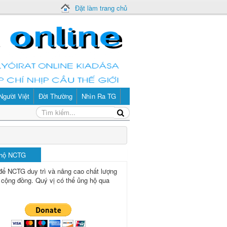
Đặt làm trang chủ
Người Việt
Đời Thường
Nhìn Ra TG
 hộ NCTG
để NCTG duy trì và nâng cao chất lượng
 cộng đồng.
Quý vị có thể ủng hộ qua