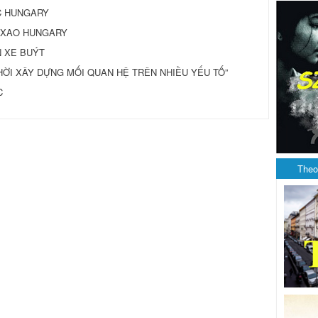
C HUNGARY
 XAO HUNGARY
N XE BUÝT
G THỜI XÂY DỰNG MỐI QUAN HỆ TRÊN NHIỀU YẾU TỐ”
C
Theo