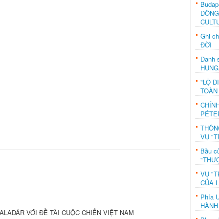
Budap
ĐỒNG
CULT
Ghi c
ĐỜI
Danh s
HUNG
"LỘ D
TOÀN
CHÍN
PÉTE
THÔN
VỤ "T
Bầu c
"THƯỢ
VỤ "T
CỦA 
Phía 
HÀNH
ALADÁR VỚI ĐỀ TÀI CUỘC CHIẾN VIỆT NAM