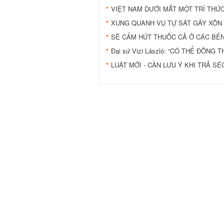
VIỆT NAM DƯỚI MẮT MỘT TRÍ THỨ
XUNG QUANH VỤ TỰ SÁT GÂY XÔN
SẼ CẤM HÚT THUỐC CẢ Ở CÁC BẾ
Đại sứ Vizi László: “CÓ THỂ ĐỒN
LUẬT MỚI - CẦN LƯU Ý KHI TRẢ SÉ