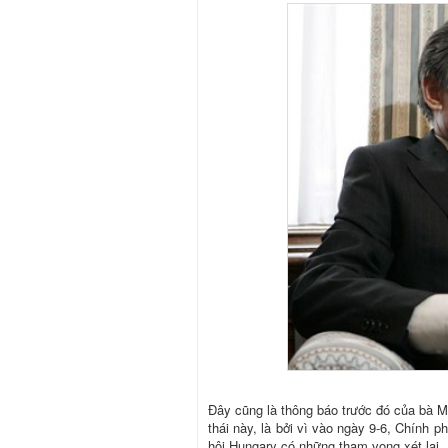
Đây cũng là thông báo trước đó của bà M
thái này, là bởi vì vào ngày 9-6, Chính 
hội Hungary có những tham vọng xét lại.