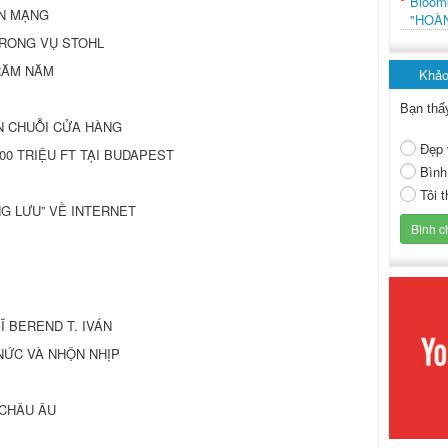
Bloo
ÊN MẠNG
"HOÀ
TRONG VỤ STOHL
TRĂM NĂM
Khảo
Bạn thấ
N CHUỖI CỬA HÀNG
Đẹp 
00 TRIỆU FT TẠI BUDAPEST
Bình
Tôi 
G LƯU” VỀ INTERNET
 SĨ BEREND T. IVÁN
O NỨC VÀ NHỘN NHỊP
 CHÂU ÂU