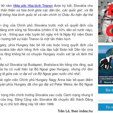
ịp 90 năm
Hiệp ước Hòa bình Trianon
được ký kết, Slovakia cho
thân thiện và hòa bình giữa các dân tộc, các quốc gia
”, và đã
hệ thống hòa bình quốc tế và nền chính trị Châu Âu hiện đại thế
ản ứng của Chính phủ Slovakia trước một số quyết định của
 đang sinh sống tại Slovakia (chiếm tỉ lệ 10% dân số nước này),
ọ và - thông qua việc tuyên bố ngày 4-6 là Ngày Kỷ niệm Đoàn
uê hương bởi sự kiện Trianon là một tấn thảm kịch.
ary, phía Hungary bác bỏ lời cáo buộc trong quyết định của
ovakia bản dịch tiếng Anh của đạo luật Đoàn kết Dân tộc (mà
kia rằng không hề có chuyện Hungary muốn xét lại về lãnh thổ
t.
ại sứ Slovakia tại Budapest, Bratislava lên tiếng cho rằng, quả
của họ có xuất hiện tại Bộ Ngoại giao Hungary, nhưng chỉ đơn
g lệ giữa các vị đại sứ và Bộ Ngoại giao nước chủ nhà
”.
 phát ngôn viên Chính phủ Hungary Nagy Anna bác bỏ quan điểm
uyện phía Hungary đã cho gọi đại sứ Peter Weiss lên Bộ Ngoại
Bài 
 trọng trên chính trường Slovakia sau cuộc Cách mạng nhung ở
 của ông, Đảng Cộng sản Slovakia đã chuyển đổi thành Đảng
g vị chủ tịch đảng này tới năm 1996.
Tin 
Trần Lê, theo index.hu